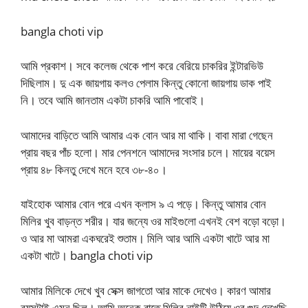
bangla choti vip
আমি প্রকাশ। সবে কলেজ থেকে পাশ করে বেরিয়ে চাকরির ইন্টারভিউ
দিছিলাম। দু এক জায়গায় কলও পেলাম কিন্তু কোনো জায়গায় ডাক পাই
নি। তবে আমি জানতাম একটা চাকরি আমি পাবোই।
আমাদের বাড়িতে আমি আমার এক বোন আর মা থাকি। বাবা মারা গেছেন
প্রায় বছর পাঁচ হলো। মার পেনশনে আমাদের সংসার চলে। মায়ের বয়েস
প্রায় ৪৮ কিনতু দেখে মনে হবে ৩৮-৪০।
যাইহোক আমার বোন পরে এখন ক্লাস ৯ এ পড়ে। কিন্তু আমার বোন
মিলির খুব বাড়ন্ত শরীর। যার জন্যে ওর মাইগুলো এখনই বেশ বড়ো বড়ো।
ও আর মা আমরা একঘরেই শুতাম। মিলি আর আমি একটা খাটে আর মা
একটা খাটে। bangla choti vip
আমার মিলিকে দেখে খুব সেক্স জাগতো আর মাকে দেখেও। কারণ আমার
বয়সটাই এমন ছিল। আমি অনেক রাতে মিলির নাইটি উঠিয়ে ওর গুদ দেখেছি