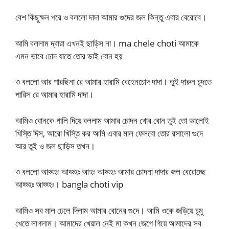
বেশ কিছুক্ষন পরে ও বললো দাদা আমার গুদের জল কিন্তু এবার বেরোবে।
আমি বললাম দ্বারা এখনই ছাড়িস না। ma chele choti আমাকে
এমন ভাবে চোদ যাতে তোর ভাই বোন হয়
ও বললো আর পারছিনা রে আমার হারামি বেহেনচোদ দাদা। তুই দারুন চুদতে
পারিস রে আমার হারামি দাদা।
আমিও বোনকে গালি দিয়ে বললাম আমার চোদন খোর বোন তুই তো ভালোই
খিস্তি দিস, আরো খিস্তি কর আমি এবার মাল ফেলবো তোর রসালো গুদে
আর তুই ও জল ছাড়িস তখন।
ও বললো আহ্হ্হঃ আহ্হ্হঃ আহঃ আহ্হ্হঃ আমার চোদনা দাদার জল বেরোচ্ছে
আহ্হ্হঃ আহ্হ্হঃ। bangla choti vip
আমিও সব মাল ঢেলে দিলাম আমার বোনের গুদে। আমি ওকে জড়িয়ে চুমু
খেতে লাগলাম। আমাদের খেয়াল নেই মা কখন জেগে গিয়ে আমাদের সব