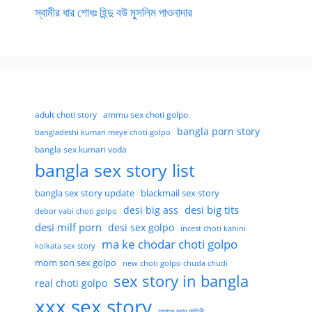
স্বামীর ধার শোধঃ হিন্দু বউ মুসলিম পাওনাদার
adult choti story
ammu sex choti golpo
bangla porn story
bangladeshi kumari meye choti golpo
bangla sex kumari voda
bangla sex story list
bangla sex story update
blackmail sex story
desi big tits
desi big ass
debor vabi choti golpo
desi milf porn
desi sex golpo
incest choti kahini
ma ke chodar choti golpo
kolkata sex story
mom son sex golpo
new choti golpo chuda chudi
sex story in bangla
real choti golpo
xxx sex story
আপুকে চুদার কাহিনী