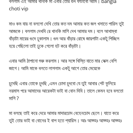
বললাম এই আমার খানকি মা এবার তোর গুদ ফাটাবো আমি। bangla
choti vip
মাও কম যায় না বললো দেখি তোর কত দম আমার কত জল খসাতে পারিস তুই
আজকে। বললাম দেখবি রে খানকি মাগি দেখ আমার দম। বলে আখাম্বা
বাঁড়াটা মায়ের গুদে ঢুকালাম। গুদ আর বাঁড়ার রোষে জায়গাটা একটু পিচ্ছিল
হয়ে গেছিলো তাই ঢুকে গেলো হট করে বাঁড়াটা।
এবার আমি ঠাপানো শুরু করলাম। আর সঙ্গে খিস্তি যাতে মার সেক্স বেশি
জাগে। আমি মাকে বলতে লাগলাম একটু আগে তোর মেয়েকে
চুদেছি এবার তোকে চুদছি ,এমন চোদা চুদবো যে তুই আবার পেট ফুলিয়ে
নয়মাস পরে আমাদের আরেকটা ভাই বা বোন দিবি। তালে কেমন হবে বলতো
মাগি ?
মা বলছে তাই করে দেরে আমার মাদারচোদ বেহেনচোদ ছেলে। যাতে করে
তুই তোর ভাই বা বোনের ই বাপ হতে প্যারিস। আঃ আহ্হ্হঃ আহ্হ্হঃ আহ্হ্হঃ