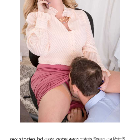
sex stories bd এরপর অপেক্ষা করতে লাগলাম উজ্জ্বল এর রিপ্লাই