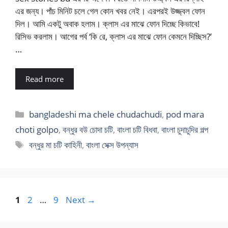
এর জন্য। পাঁচ মিনিট চলে গেল কোন খবর নেই। এরপরই উজ্জ্বল ফোন
দিল। আমি একটু অবাক হলাম। ক্লাস এর মাঝে ফোন দিচ্ছে কিভাবে!
রিসিভ করলাম। আগের পর্ব ‘কি রে, ক্লাস এর মাঝে ফোন কেমনে দিচ্ছিস?’
…
Read more
Categories
bangladeshi ma chele chudachudi
,
pod mara
choti golpo
,
বন্ধুর বউ চোদা চটি
,
বাংলা চটি বিধবা
,
বাংলা চুদাচুদির গল্প
Tags
বন্ধুর মা চটি কাহিনী
,
বাংলা সেক্স উপন্যাস
Page
Page
Page
1
2
…
9
Next
→