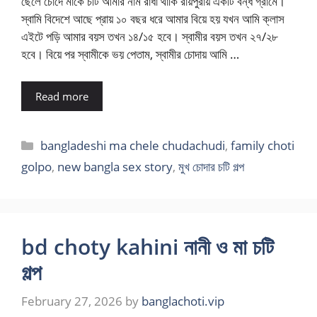
ছেলে চোদে মাকে চটি আমার নাম রাধা থাকি রায়পুরায় একটি বন্ধ গ্রামে।
স্বামি বিদেশে আছে প্রায় ১০ বছর ধরে আমার বিয়ে হয় যখন আমি ক্লাস
এইটে পড়ি আমার বয়স তখন ১৪/১৫ হবে। স্বামীর বয়স তখন ২৭/২৮
হবে। বিয়ে পর স্বামীকে ভয় পেতাম, স্বামীর চোদায় আমি …
Read more
Categories
bangladeshi ma chele chudachudi
,
family choti
golpo
,
new bangla sex story
,
মুখ চোদার চটি গল্প
bd choty kahini নানী ও মা চটি
গল্প
February 27, 2026
by
banglachoti.vip