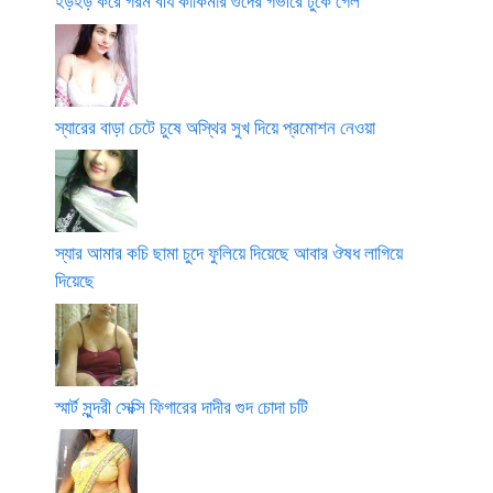
হড়হড় করে গরম বীর্য কাকিমার গুদের গভীরে ঢুকে গেল
স্যারের বাড়া চেটে চুষে অস্থির সুখ দিয়ে প্রমোশন নেওয়া
স্যার আমার কচি ছামা চুদে ফুলিয়ে দিয়েছে আবার ঔষধ লাগিয়ে
দিয়েছে
স্মার্ট সুন্দরী সেক্সি ফিগারের দাদীর গুদ চোদা চটি