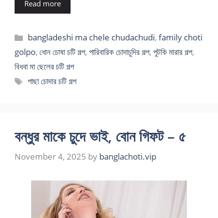
Read more
Categories
bangladeshi ma chele chudachudi
,
family choti
golpo
,
ধোন চোষা চটি গল্প
,
পারিবারিক চোদাচুদির গল্প
,
পুটকি মারার গল্প
,
বিধবা মা ছেলের চটি গল্প
Tags
পাছা চোদার চটি গল্প
বন্ধুর মাকে চুদে ভাই, বোন গিফট – ৫
November 4, 2025
by
banglachoti.vip