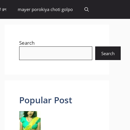
 গল্প
mayer porokiya choti golpo
Search
Search
Popular Post