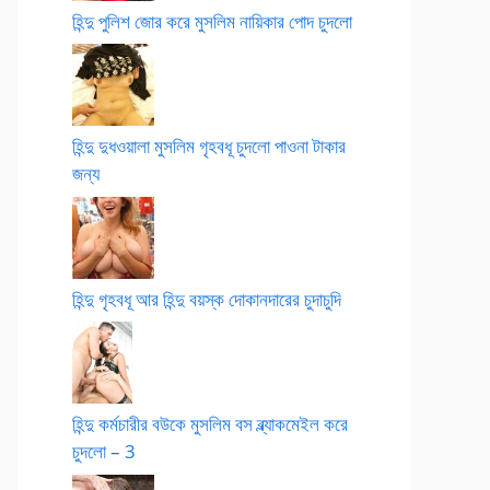
হিন্দু পুলিশ জোর করে মুসলিম নায়িকার পোদ চুদলো
হিন্দু দুধওয়ালা মুসলিম গৃহবধূ চুদলো পাওনা টাকার
জন্য
হিন্দু গৃহবধূ আর হিন্দু বয়স্ক দোকানদারের চুদাচুদি
হিন্দু কর্মচারীর বউকে মুসলিম বস ব্ল্যাকমেইল করে
চুদলো – 3