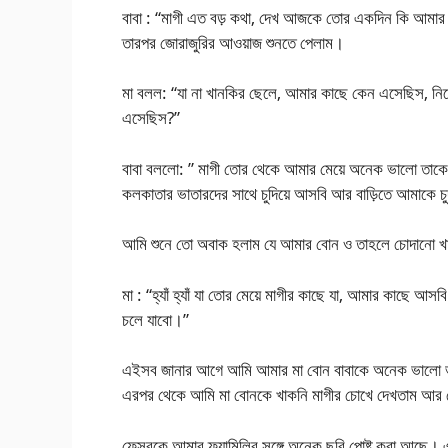
বাবা : “মাগী এত বড় কথা, দেখ আজকে তোর একদিন কি আমা
তারপর জোরাজুরির আওয়াজ শুনতে পেলাম।
মা বলল: “যা না খানকির ছেলে, আমার কাছে কেন এসেছিস, নিজ
এসেছিস?”
বাবা বললো: ” মাগী তোর থেকে আমার মেয়ে অনেক ভালো তাকে এ
কলকাতার ভাতারদের সাথে চুদিয়ে আসবি আর বাড়িতে আমাকে চু
আমি শুনে তো অবাক হলাম যে আমার বোন ও তাহলে চোদানো খা
মা : “হ্যাঁ হ্যাঁ যা তোর মেয়ে মাগীর কাছে যা, আমার কাছে 
চলে যাবো।”
এইসব জানার আগে আমি আমার মা বোন বাবাকে অনেক ভালো ভ
এরপর থেকে আমি মা বোনকে খাকনি মাগীর চোখে দেখতাম আর চ
ফেসবুকে আমার ফ্যামিলির সঙ্গে অনেক ছবি পোষ্ট করা আছে। 