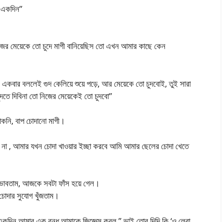
র একদিন”
ের মেয়েকে তো চুদে মাগী বানিয়েছিস তো এখন আমার কাছে কেন
কবার বললেই গুদ কেলিয়ে শুয়ে পড়ে, আর মেয়েকে তো চুদবোই, তুই সারা
দতে দিবিনা তো নিজের মেয়েকেই তো চুদবো”
কনি, বাপ চোদানো মাগী।
আসবি না , আমার যখন চোদা খাওয়ার ইচ্ছা করবে আমি আমার ছেলের চোদা খেতে
াবতাম, আজকে সবটা ফাঁস হয়ে গেল।
োদার সুযোগ খুঁজতাম।
একদিন আমার এক বন্ধু আমাকে জিজ্ঞেস করল ” ভাই তোর দিদি কি ‘ও লেরা