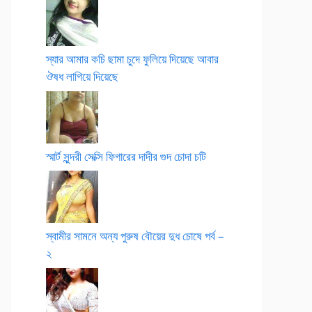
স্যার আমার কচি ছামা চুদে ফুলিয়ে দিয়েছে আবার
ঔষধ লাগিয়ে দিয়েছে
স্মার্ট সুন্দরী সেক্সি ফিগারের দাদীর গুদ চোদা চটি
স্বামীর সামনে অন্য পুরুষ বৌয়ের দুধ চোষে পর্ব –
২