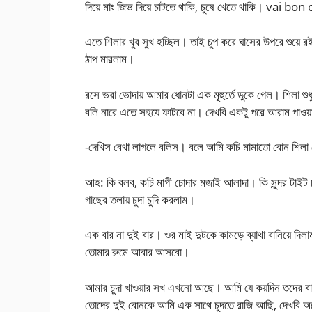
দিয়ে মাং জিভ দিয়ে চাটতে থাকি, চুষে খেতে থাকি। vai bon 
এতে শিলার খুব সুখ হচ্ছিল। তাই চুপ করে ঘাসের উপরে শুয়
ঠাপ মারলাম।
রসে ভরা ভোদায় আমার ধোনটা এক মূহুর্তে ডুকে গেল। শিলা
বলি নারে এতে সহযে ফাটবে না। দেখবি একটু পরে আরাম পাওয়
-দেখিস বেথা লাগলে বলিস। বলে আমি কচি মামাতো বোন শিলা
আহ: কি বলব, কচি মাগী চোদার মজাই আলাদা। কি সুন্দর টাইট
গাছের তলায় চুদা চুদি করলাম।
এক বার না দুই বার। ওর মাই দুটকে কামড়ে ব্যাথা বানিয়ে দি
তোমার রুমে আবার আসবো।
আমার চুদা খাওয়ার সখ এখনো আছে। আমি যে কয়দিন তদের বাড়
তোদের দুই বোনকে আমি এক সাথে চুদতে রাজি আছি, দেখবি অ