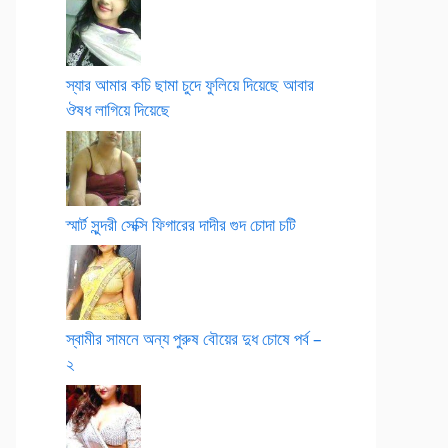
স্যার আমার কচি ছামা চুদে ফুলিয়ে দিয়েছে আবার
ঔষধ লাগিয়ে দিয়েছে
স্মার্ট সুন্দরী সেক্সি ফিগারের দাদীর গুদ চোদা চটি
স্বামীর সামনে অন্য পুরুষ বৌয়ের দুধ চোষে পর্ব –
২