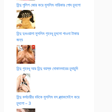
হিন্দু পুলিশ জোর করে মুসলিম নায়িকার পোদ চুদলো
হিন্দু দুধওয়ালা মুসলিম গৃহবধূ চুদলো পাওনা টাকার
জন্য
হিন্দু গৃহবধূ আর হিন্দু বয়স্ক দোকানদারের চুদাচুদি
হিন্দু কর্মচারীর বউকে মুসলিম বস ব্ল্যাকমেইল করে
চুদলো – 3