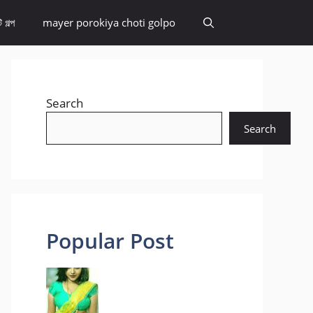
 গল্প
mayer porokiya choti golpo
Search
Search
Popular Post