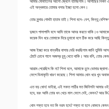
আমার মোবাইলের আলো জ্বেলে হাটছিলাম। আগাছের নিকট এসে
এই অন্ধকারে তোমার বসার ইচ্ছা হলো কেন।
তোর সুন্দার গোদটা হাতাব তাই। শিলা বলে- বেশ, কিন্তু বেশিক
দুজনে পাসাপাসি বসে আমি তাকে আদর করতে থাকি।ও আমাকে ব
কয়েক দিন ধরে তোমাকে দিয়ে চুদাবো বলে ঠিক করে আছি কিন্তু 
আজ ইচ্ছা করে বান্ধবীর বাসায় দেরি করছিলাম জানি তুমিউ আ
ঠোটে চোখে গালে অজস্র চুমু খেতে থাকি। আর বলি, তোর ক
আরাম পেয়েছিস কি না? শিলা বলে, আমাকে চুদে ভোদার জ্বালা
ফেপে ভিমাকৃতি ধারণ করেছে। শিলা আমার ধোন ধরে খুব অবা
এত বড় ধোন! ভাইয়া, এই সকত লাঠির মত জিনিসটা আমার ওই চোট
হবে, বরং আমি তোর ধন খেচে মাল ফেলে দেই, কেমন? আর কি
ধোন শক্ত হবে নত কি নরম হবে? শক্ত না হলে ধোকবে কেমন 