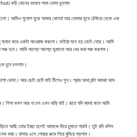
choti কচি বোনের ধবধবে সাদা ভোদা চুদলাম
ে রইলো। আমিও সুযোগ বুঝে আমার ধোনতা তার ভোদার মুখে ঠেকিয়ে হেকে এক
 শুধু ক্যাত করে একটা আওয়াজ করলো। ভাইয়া মনে হয় ফেটে গেছে। আমি
া শুরু হবে। আমি আস্তে আস্তে ডুকানো আর বের করা শুরু করলাম।
 কে চুদে চললাম।
 চাপা ভোদা। আর ছোট ছোট মাই টিপেও সুখ। প্রায় আধা ঘন্টা আমরা আম
লাম। শিলা বলল আর না চল এখন বাড়ি যাই। রাতে যদি ব্যাথা কমে আমি
িতে আছি তোর ইচ্ছা হলেই আমাকে দিয়ে চুদাতে পারবি। তুই যদি বলিস
নেক মজা। বাসায় এসে শোয়ার রুমে গিয়ে ঘুমিয়ে পড়লাম।