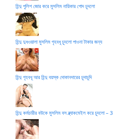
হিন্দু পুলিশ জোর করে মুসলিম নায়িকার পোদ চুদলো
হিন্দু দুধওয়ালা মুসলিম গৃহবধূ চুদলো পাওনা টাকার জন্য
হিন্দু গৃহবধূ আর হিন্দু বয়স্ক দোকানদারের চুদাচুদি
হিন্দু কর্মচারীর বউকে মুসলিম বস ব্ল্যাকমেইল করে চুদলো – 3