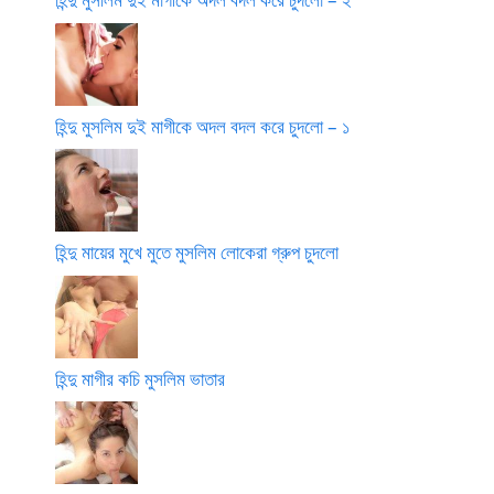
হিন্দু মুসলিম দুই মাগীকে অদল বদল করে চুদলো – ১
হিন্দু মায়ের মুখে মুতে মুসলিম লোকেরা গ্রুপ চুদলো
হিন্দু মাগীর কচি মুসলিম ভাতার