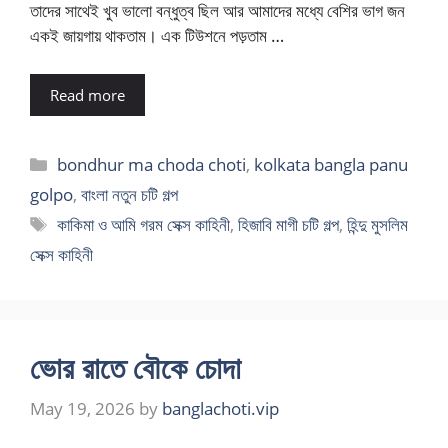
তাদের সাথেই খুব ভালো বন্ধুত্ব ছিল আর আমাদের মধ্যে বেশির ভাগ জন
একই জায়গায় থাকতাম। এক টিউশনে পড়তাম …
Read more
Categories
bondhur ma choda choti
,
kolkata bangla panu
golpo
,
বাংলা নতুন চটি গল্প
Tags
কাকিমা ও আমি গরম সেক্স কাহিনী
,
হিজাবি মাগী চটি গল্প
,
হিন্দু মুসলিম
সেক্স কাহিনী
ভোর রাতে বৌকে চোদা
May 19, 2026
by
banglachoti.vip