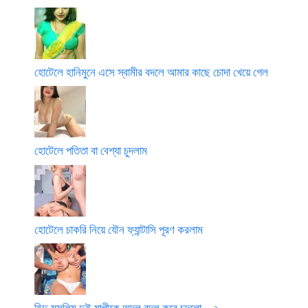
হোটেলে হানিমুনে এসে স্বামীর বদলে আমার কাছে চোদা খেয়ে গেল
হোটেলে পতিতা বা বেশ্যা চুদলাম
হোটেলে চাকরি নিয়ে যৌন ফ্যান্টাসি পূরণ করলাম
হিন্দু মুসলিম দুই মাগীকে অদল বদল করে চুদলো – ২