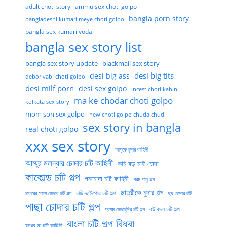
adult choti story
ammu sex choti golpo
bangla porn story
bangladeshi kumari meye choti golpo
bangla sex kumari voda
bangla sex story list
bangla sex story update
blackmail sex story
desi big tits
desi big ass
debor vabi choti golpo
desi milf porn
desi sex golpo
incest choti kahini
ma ke chodar choti golpo
kolkata sex story
mom son sex golpo
new choti golpo chuda chudi
sex story in bangla
real choti golpo
xxx sex story
আপুকে চুদার কাহিনী
আম্মুর মলদ্বার চোদার চটি কাহিনী
কচি বড় মাই চোদা
কাকোল্ড চটি গল্প
গনচোদা চটি কাহিনী
গরম পানু গল্প
ছাত্রীকে চুদার গল্প
চাচি ভাইপোর চটি গল্প
চাকরের সাথে চোদার চটি গল্প
দুধ চোদার চটি
পাছা চোদার চটি গল্প
বউ বদল চটি গল্প
প্রথম চোদাচুদির চটি গল্প
বাংলা চটি গল্প বিধবা
বন্ধুর মা চটি কাহিনী