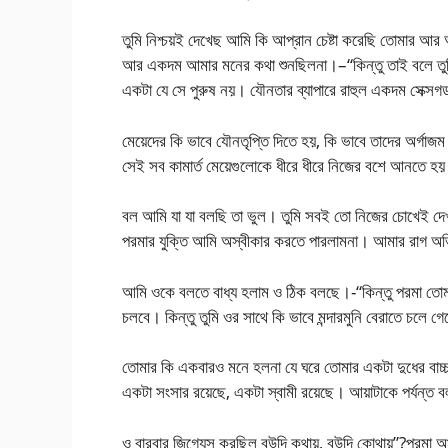
তুমি নিশ্চয়ই দেখেছ আমি কি আপ্রান চেষ্টা করেছি তোমার আর আ
আর একদম আমার মনের কথা শুনছিলনা।–“কিন্তু তাই বলে তুম
একটা যে সে পুরুষ নয়। যৌনতার ব্যাপারে রাহুল একদম সেক্স
মেয়েদের কি ভাবে যৌনতৃপ্তি দিতে হয়, কি ভাবে তাদের অর্গাজম 
সেই সব কামার্ত মেয়েগুলোকে ধীরে ধীরে নিজের বশে আনতে হ
বল আমি যা যা বলছি তা ভুল। তুমি সবই তো নিজের চোখেই দেখ
পরমার যুক্তি আমি অস্বীকার করতে পারলামনা। আমার রাগ 
আমি ওকে বলতে বাধ্য হলাম ও ঠিক বলছে।-“কিন্তু পরমা তোমা
চলবে। কিন্তু তুমি ওর সাথে কি ভাবে মন্দারমুনি বেরাতে চলে 
তোমার কি একবারও মনে হলনা যে ঘরে তোমার একটা দুধের বাচ্চ
একটা সংসার রয়েছে, একটা স্বামী রয়েছে। আয়াটাকে পর্যন্ত 
ও বারবার জিগ্যেস করছিল বউদি কথায়, বউদি কোথায়”?পরমা 