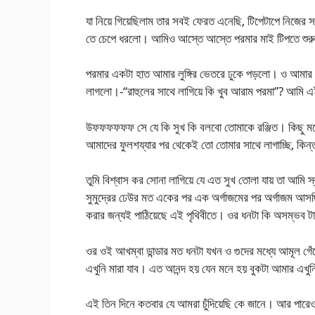
যা নিয়ে গিয়েছিলাম তার সবই ফেরত এনেছি, টিপেটাপে নিজের স
তে চেপে ধরলো। আমিও আস্তে আস্তে পরমার মাই টিপতে শ
পরমার একটা হাত আমার লুঙ্গির ভেতরে ঢুকে পড়লো। ও আমার ব
লাগলো।-“রাহুলের সাথে লাগিয়ে কি খুব আরাম পরমা”? আমি 
উফফফফফফ সে যে কি সুখ কি বলবো তোমাকে রঞ্জিত। কিছু মনে
আমাদের ফুলশয্যার পর থেকেই তো তোমার সাথে লাগাচ্ছি, কিন
তুমি বিশ্বাস কর সোনা লাগিয়ে যে এত সুখ তোলা যায় তা আমি 
সুমুদ্রের ঢেউর মত একের পর এক অর্গাজমের পর অর্গাজম আসছি
করার জন্যই পাঠিয়েছে এই পৃথিবীতে। ওর ধনটা কি অসম্ভব ট
ওর ওই আখম্বা ডান্ডার মত ধনটা যখন ও গুদের মধ্যে আমূল গে
এখুনি মারা যাব। এত আনন্দ হয় যেন মনে হয় বুকটা আমার এখুন
এই তিন দিনে কতবার যে আমরা চুঁদিয়েছি কে জানে। আর পারেও ব