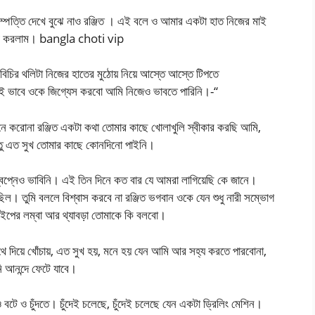
ম্পত্তি দেখে বুঝে নাও রঞ্জিত । এই বলে ও আমার একটা হাত নিজের মাই
ুরু করলাম। bangla choti vip
িচির থলিটা নিজের হাতের মুঠোয় নিয়ে আস্তে আস্তে টিপতে
এই ভাবে ওকে জিগ্যেস করবো আমি নিজেও ভাবতে পারিনি।-“
 করোনা রঞ্জিত একটা কথা তোমার কাছে খোলাখুলি স্বীকার করছি আমি,
্তু এত সুখ তোমার কাছে কোনদিনো পাইনি।
স্বপ্নেও ভাবিনি। এই তিন দিনে কত বার যে আমরা লাগিয়েছি কে জানে।
ল। তুমি বললে বিশ্বাস করবে না রঞ্জিত ভগবান ওকে যেন শুধু নারী সম্ভোগ
াইপের লম্বা আর থ্যাবড়া তোমাকে কি বলবো।
ঁথে দিয়ে খোঁচায়, এত সুখ হয়, মনে হয় যেন আমি আর সহ্য করতে পারবোনা,
ি আনন্দে ফেটে যাবে।
টে ও চুঁদতে। চুঁদেই চলেছে, চুঁদেই চলেছে যেন একটা ড্রিলিং মেশিন।