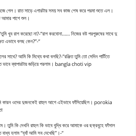
টা বেজে গেল। রাত সাড়ে এগারটার সময় সব কাজ শেষ করে পরমা শুতে এল।
ত আমার পাশে শুল।
”-“তুমি খুব রাগ করেছো না?-“রাগ করবোনা…… নিজের বউ পরপুরুষের সাথে দু
ঞ্জিত এভাবে বলছ কেন?”-“
র সাথে? আমি কি মিথ্যে কথা বলছি?-”রঞ্জিত তুমি তো সেদিন পার্টিতে
রিত ভাবে ব্যাপারটায় জড়িয়ে পরলাম। bangla choti vip
নি কারন ওদের দুজনকেই রাহুল আগে এইভাবে ফাঁসিয়েছিল। porokia
তো
তুমি কি দেখনি রাহুল কি ভাবে বুদ্ধি করে আমাকে ওর ছক্রবুহে ফাঁসাল
ধ্য হলাম “হ্যাঁ আমি সব দেখেছি”।-“