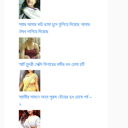
স্যার আমার কচি ছামা চুদে ফুলিয়ে দিয়েছে আবার
ঔষধ লাগিয়ে দিয়েছে
স্মার্ট সুন্দরী সেক্সি ফিগারের দাদীর গুদ চোদা চটি
স্বামীর সামনে অন্য পুরুষ বৌয়ের দুধ চোষে পর্ব –
২