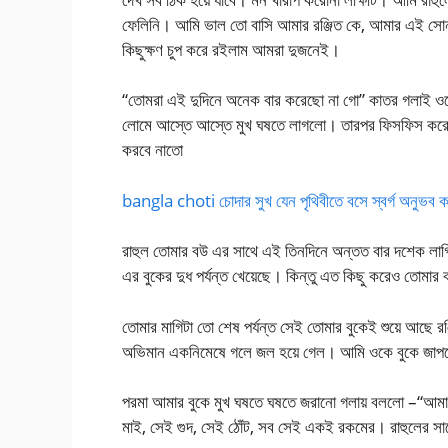
ফেলিনি। আমি ভাল তো বাসি আমার রঞ্জিত কে, আমার এই সোন
কিছুক্ষণ চুপ করে রইলাম আমরা দুজনেই।
“তোমরা এই দুদিনে অনেক বার করেছো না গো” কাতর গলাই ওকে
লোমে আস্তে আস্তে মুখ ঘষতে লাগলো। তারপর ফিসফিস করে
করবে নাতো
bangla choti চোদার সুখ যেন পৃথিবীতে বসে স্বর্গ অনুভব ক
রাহুল তোমার বউ এর সাথে এই তিনদিনে অন্তত বার দশেক লাগ
এর বুকের দুধ পর্যন্ত খেয়েছে। কিন্তু এত কিছু করেও তোমা
তোমার মাগিটা তো শেষ পর্যন্ত সেই তোমার বুকেই শুয়ে আছে 
অভিমান একনিমেষে গলে জল হয়ে গেল। আমি ওকে বুকে জাপ
পরমা আমার বুকে মুখ ঘষতে ঘষতে জরানো গলায় বললো –“আমা
মাই, সেই গুদ, সেই ঠোঁট, সব সেই একই রকমের। রাহুলের সাথ