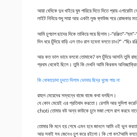
আয়া বেবিকে দুধ খাইয়ে ঘুম পারিয়ে দিতে দিতে প্রায় এগারো
লাইট নিবিয়ে শুধু সায়া আর একটা লুজ ব্লাউজ পরে রোজকার ম
আমি চুপচাপ ছাদের দিকে তাকিয়ে শুয়ে ছিলাম।-“রঞ্জিত”-“হুম
দিন ধরে চুঁদিয়ে বাড়ি এল তাও রাগ হবেনা বলতে চাও?” -“ছিঃ র
আর কত ভাল ভাবে বলবো তোমাকে? বল চুঁদিয়ে আসনি তুমি রাহুলে
প্রথম থেকেই ছিলে। তুমি কি দেখনি আমি কিরকম অনিচ্ছাক্
কি বোকাচোদা চুদতে দিলাম ভোদার ছিদ্র খুজে পায় না
রাহুল মেয়েদের সম্বন্ধে বাজে বাজে কথা বলছিল।
যে কোন মেয়েই এর প্রতিবাদ করতো। রেশমি আর সুদিপা করে
choti তোমার বউ অন্য কাউকে চুদে মজা পেলে রাগ করবে না
তোমার কি মনে হয় শেষে এমন হবে জানলে আমি ওই ভুল করতাম। 
আর সবাই সব জেনেও চুপ করে রইলো। কি গো বল?আমি বলতে বা