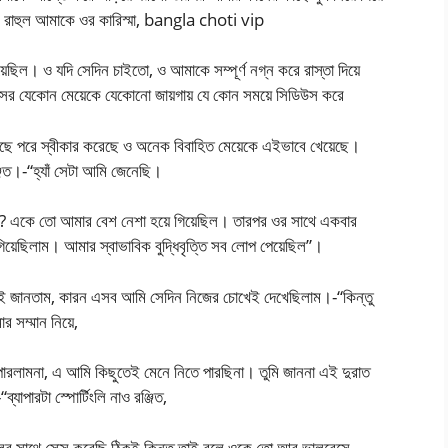
? রাহুল আমাকে ওর কারিস্মা, bangla choti vip
য়েছিল। ও যদি সেদিন চাইতো, ও আমাকে সম্পূর্ণ নগ্ন করে রাস্তা দিয়ে
েসের যেকোন মেয়েকে যেকোনো জায়গায় যে কোন সময়ে সিডিউস করে
 কাছে পরে স্বীকার করেছে ও অনেক বিবাহিত মেয়েকে এইভাবে খেয়েছে।
িত।-“হ্যাঁ সেটা আমি জেনেছি।
বল? একে তো আমার বেশ নেশা হয়ে গিয়েছিল। তারপর ওর সাথে একবার
িয়েছিলাম। আমার স্বাভাবিক বুদ্ধিবৃত্তি সব লোপ পেয়েছিল”।
গেই জানতাম, কারন এসব আমি সেদিন নিজের চোখেই দেখেছিলাম।-“কিন্তু
 সম্মান নিয়ে,
রলামনা, এ আমি কিছুতেই মেনে নিতে পারছিনা। তুমি জাননা এই দুরাত
যাপারটা স্পোর্টিংলি নাও রঞ্জিত,
লের সাথে সেক্স করেছি ঠিকই কিন্তু তাই বলে ওকে তো আর ভালবেসে