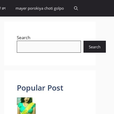
 গল্প
mayer porokiya choti golpo
Search
Search
Popular Post