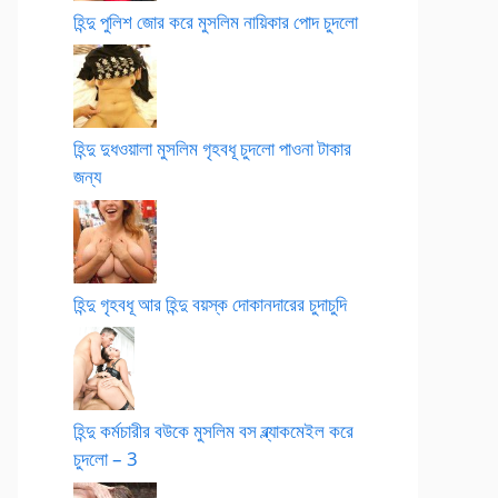
হিন্দু পুলিশ জোর করে মুসলিম নায়িকার পোদ চুদলো
হিন্দু দুধওয়ালা মুসলিম গৃহবধূ চুদলো পাওনা টাকার
জন্য
হিন্দু গৃহবধূ আর হিন্দু বয়স্ক দোকানদারের চুদাচুদি
হিন্দু কর্মচারীর বউকে মুসলিম বস ব্ল্যাকমেইল করে
চুদলো – 3