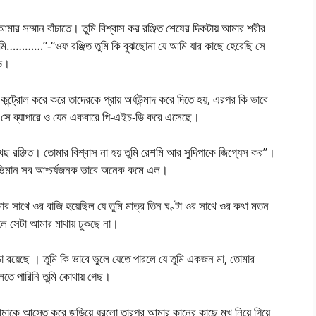
মার সম্মান বাঁচাতে। তুমি বিশ্বাস কর রঞ্জিত শেষের দিকটায় আমার শরীর
ি…………”-“ওফ রঞ্জিত তুমি কি বুঝছোনা যে আমি যার কাছে হেরেছি সে
গড।
কন্ট্রোল করে করে তাদেরকে প্রায় অর্ধউন্মাদ করে দিতে হয়, এরপর কি ভাবে
য় সে ব্যাপারে ও যেন একবারে পি-এইচ-ডি করে এসেছে।
ছ রঞ্জিত। তোমার বিশ্বাস না হয় তুমি রেশমি আর সুদিপাকে জিগ্যেস কর”।
অভিমান সব আশ্চর্যজনক ভাবে অনেক কমে এল।
র সাথে ওর বাজি হয়েছিল যে তুমি মাত্র তিন ঘণ্টা ওর সাথে ওর কথা মতন
গেলে সেটা আমার মাথায় ঢুকছে না।
া রয়েছে । তুমি কি ভাবে ভুলে যেতে পারলে যে তুমি একজন মা, তোমার
বলতে পারিনি তুমি কোথায় গেছ।
আমাকে আস্তে করে জড়িয়ে ধরলো তারপর আমার কানের কাছে মুখ নিয়ে গিয়ে