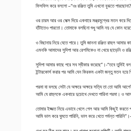
ফিসফিস করে বললো –“ওঃ রঞ্জিত তুমি এখনো বুঝতে পারছোনা
ওর চারম আর ওর সেক্স দিয়ে একবারে মন্ত্রমুগ্ধের মতন করে দি
হাঁটাতেও পারতো। তোমাকে বলছিনা শুধু আমি নয় যে কোন বয়
ও বিছানায় নিয়ে যেতে পারে। তুমি জাননা রঞ্জিত রাহুল আমার
এমনকি আমাদের সুদিপা আর রেশমিকেও না খেয়ে ছাড়েনি ও রঞ্জ
সুদিপা আমার কাছে পরে সব স্বীকার করেছে”।-“তবে তুমিই 
ইন্টারকোর্স করার পর আমি যেন কিরকম একটা জন্তু মতন হয়ে গ
পরমা যা বলছে সেটা যে অক্ষরে অক্ষরে সত্যি তা তো আমি আ
আমি যে রাহুলকে একবারে দুচোখে দেখতে পারিনা পরমা। ও আমার
তোমার ইজ্জত নিয়ে এভাবে খেলে গেল আর আমি কিছুই করতে পা
আমি ভাল করে ঘুমতে পারিনি, ভাল করে খেতে পর্যন্ত পারিনি”।-“ব্
দেখ সব ঠিক হয়ে যাবে। মন খারাপ করোনা লক্ষিটি। আমি রাহু