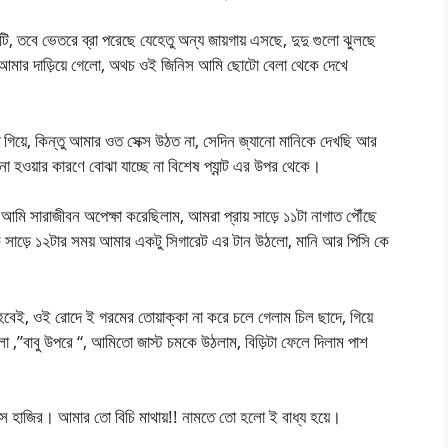
ি, তবে ভেতরে ব্রা পরেছে যেহেতু অন্য জায়গায় এসছে, দুদু গুলো ঝুলছে
ই আমার দাড়িয়ে গেলো, অথচ ওই জিনিস আমি ছোটো বেলা থেকে দেখে
 গিয়ে, কিন্তু আমার ওত সেক্স উঠত না, সেদিন জ্যানো মানিকে দেখছি আর
ড়ো না হওয়ার কারণে বোঝা যাচ্ছে না বিশেষ প্যান্ট এর উপর থেকে।
আমি সারাজীবন অপেক্ষা করেছিলাম, আমরা প্রায় সাড়ে ১১টা নাগাত পৌঁছে
 ঠিক সাড়ে ১২টার সময় আমার একটু সিগারেট এর টান উঠলো, মানি আর পিসি কে
 হবেই, ওই রোদে ই গরমের তোয়াক্কা না করে চলে গেলাম চিল ছাদে, গিয়ে
লো ,”বাবু উপরে “, আমিতো জাস্ট চমকে উঠলাম, বিড়িটা ফেলে দিলাম পাশ
এসে হাজির। আমার তো বিচি মাথায়!! নামতে তো হলো ই বাধ্য হয়ে।