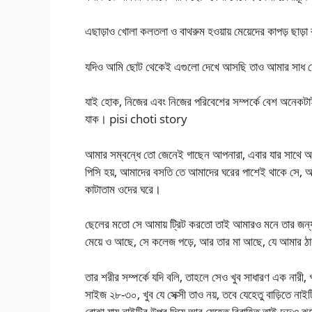
এছাড়াও খোলা কলতলা ও বাথরুম হওয়ায় মেয়েদের কাপড় ছাড়া বা
যদিও আমি ছোট থেকেই এগুলো দেখে আসছি তাও আমার সাধ মেট
যাই হোক, নিজের এবং নিজের পরিবেশের সম্পর্কে বেশ অনেকটা
যাক। pisi choti story
আমার সম্বন্ধে তো জেনেই গাছেন আপনারা, এবার যার সাথে আমার
পিসি হয়, আমাদের বসতি তে আমাদের ঘরের পাশেই থাকে সে, 
কাটাতাম ওদের ঘরে।
ছেলের মতো সে আমায় ট্রিট করতো তাই আমারও মনে তার জন্য 
মেয়ে ও আছে, সে কলেজ পড়ে, আর তার মা আছে, যে আমার ঠাক
তার শরীর সম্পর্কে যদি বলি, তাহলে সেও খুব সাধারণ এক নারী,
সাইজ ২৮-৩০, খুব যে সেক্সী তাও নয়, তবে যেহেতু বাড়িতে নাই
বোঝা যায় নাইটির উপর দিয়ে আর যেহেতু বিবাহিত তাই দুদুও ঝু