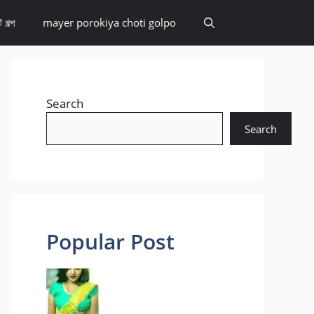
 গল্প
mayer porokiya choti golpo
Search
Search
Popular Post