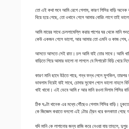
তো এই কথা শুনে আমি রেগে গেলাম, কারণ পিসির বাড়ি অনেক বড়ো
বিয়ে হয়ে গেছে, তো ওখানে গেলে আমার বোরিং লাগে তাই ভাল
আমি মায়ের সাথে চেললামেল্লি করায় পাশের ঘর থেকে মানি শ
কেউ একজন গেলে ভালো, আর আমার তো এমনি ও কাজ শেষ, 
আসতে আসতে সেই রাত। চল আমি যাই তোর সাথে। আমি খানিক 
বাড়িতে গিয়ে আমার ভালো না লাগলে যে সিগারেট বিড়ি খেয়ে নিজ
কারণ মানি ছাদে উঠতে পারে, গন্ধ ফন্ধ পেলে মুশকিল, তারপর হঠ
ভাবলাম নিয়েই যাই সাথে, চোদার সুযোগ পেলে ভালো নাহলে বি
খাই খাবো। এই ভেবে আমি r আর মানি রওনা দিলাম পিসির বাড়ি
ঠিক ঘণ্টা খানেক এর মধ্যে পৌঁছেও গেলাম পিসির বাড়ি। ঢু
কে জিজ্ঞেস করাতে বললো এই ১টার ট্রেন ধরে কলকাতা গে
যদি মানি কে লাগানোর জন্য রাজি করে নেওয়া যায় তাহলে, দুপুর থ