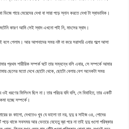
 ভিজে গায়ে মেয়েদের দেখা বা সায়া পড়ে স্নান করতে দেখা টা স্বাভাবিক।
েনি কারণ আমি সেই স্বাদ এখনো পাই নি, মাংসের স্বাদ।
ই বলে গেলাম। আর আপনাদের সময় নষ্ট না করে সরাসরি এবার গল্পে আসা
 প্রথম শারীরিক সম্পর্ক ঘটে তার সম্বন্ধে বলি এবার, সে সম্পর্কে আমার
আমায় ছেলের মতো দেখে ছোটো থেকে, ছোটো বেলায় বেশ অনেকটা সময়
ওই ধরণের ফিলিংস ছিল না। তার পরিচয় যদি বলি, সে বিবাহিত, তার একটি
মা হচ্ছে সম্পর্কে।
 গায়ের রং কালো, দেখতেও খুব যে ভালো তা নয়, দুদু র সাইজ ৩৪, পোদের
টি পড়ে থাকে সবসময় আর ভেতরে যেহেতু ব্রা পরে না তাই দুদু গুলো পরিষ্কার
লে গেছে, কিন্তু যখন ঘেমে যায় বোঁটা গুলো পরিষ্কার বোঝা যায়, তখনই মনে