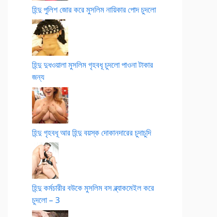
হিন্দু পুলিশ জোর করে মুসলিম নায়িকার পোদ চুদলো
হিন্দু দুধওয়ালা মুসলিম গৃহবধূ চুদলো পাওনা টাকার
জন্য
হিন্দু গৃহবধূ আর হিন্দু বয়স্ক দোকানদারের চুদাচুদি
হিন্দু কর্মচারীর বউকে মুসলিম বস ব্ল্যাকমেইল করে
চুদলো – 3