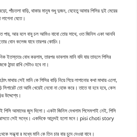
, পাঁচতলা বাড়ি, থাকার মানুষ শুধু দুজন, যেহেতু আমার পিসির দুই মেয়ের
ো লাগেনা যেতে।
ুনতে পায়, আর বলে বাবু চল আমিও যাবো তোর সাথে, ওত জিনিস একা আনবি
তোর বোন কলেজ যাবে তারপর কোচিং।
ইতস্ততঃ বোধ করলাম, তারপর ভাবলাম মানি যদি যায় তাহলে পিসির
েকে ঠান্ডা রাখি সেটাও হবে না।
াৎ মাথায় সেই মানি কে পিসির বাড়ি নিয়ে গিয়ে লাগানোর কথা মাথায় এলো,
ড়ি সিগারেট তো আমি খেয়েই নেবো না হোক করে। তাতে যা হবে হবে, কেস
র উদ্দেশ্যে।
কতেই পিসি আমাদের জুস দিলো। একটা জিনিস দেখলাম পিসেমশাই নেই, পিসি
ছে আসতে সেই সন্ধে। একদিকে আনন্দই হলো মনে। pisi choti story
েকে সন্ধ্যা র মধ্যে মানি কে তিন চার বার চুদে দেওয়া যাবে।