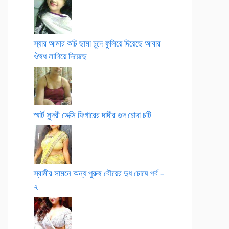
স্যার আমার কচি ছামা চুদে ফুলিয়ে দিয়েছে আবার
ঔষধ লাগিয়ে দিয়েছে
স্মার্ট সুন্দরী সেক্সি ফিগারের দাদীর গুদ চোদা চটি
স্বামীর সামনে অন্য পুরুষ বৌয়ের দুধ চোষে পর্ব –
২