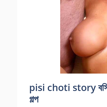
pisi choti story বস্তি
গল্প