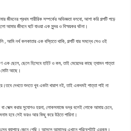
 জীবনের প্রথম শারীরিক সম্পর্কের অভিজ্ঞতা বলবো, আশা করি গল্পটি পড়ে
লো আমার জীবনে ঘটে যাওয়া এক সুন্দর ও বিস্ময়কর ঘটনা।
লি , আমি নর্থ কলকাতার এক বস্তিতে থাকি, গল্পটি যার সমন্ধে সেও ওই
ারণ এক ছেলে, ছেলে হিসেবে হাইট ও কম, তাই মেয়েদের কাছে ত্যামন পাত্তা
লেও মোটা আছে।
তে হয়।তবে দেখতে শুনতে খুব একটা খারাপ নই, তাই একদমই পাত্তা পাই না
া সেক্স করার সুযোগও হয়না, লোকসমাজে ভদ্র বলেই লোকে আমায় চেনে,
বদনাম হবে সেই ভয়ও আর কিছু করে উঠতে পারিনা।
ি এসব ব্যাপারে জেনে গেছি। আসলে আমাদের এখানে পরিবেশটাই এরকম।