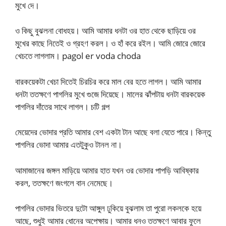
মুখে দে।
ও কিছু বুঝলনা বোধহয়। আমি আমার ধনটা ওর হাত থেকে ছাড়িয়ে ওর
মুখের কাছে নিতেই ও গ্রহণ করল। ও হাঁ করে রইল। আমি জোরে জোরে
খেচতে লাগলাম। pagol er voda choda
বারকয়েকটা খেচা দিতেই চিরচির করে মাল বের হতে লাগল। আমি আমার
ধনটা ততক্ষণে পাগলির মুখে গুজে দিয়েছে। মালের ঝাঁপটায় ধনটা বারকয়েক
পাগলির দাঁতের সাথে লাগল। চটি গল্প
মেয়েদের ভোদার প্রতি আমার বেশ একটা টান আছে বলা যেতে পারে। কিন্তু
পাগলির ভোদা আমার এতটুকুও টানল না।
আমাজানের জঙ্গল মাড়িয়ে আমার হাত যখন ওর ভোদার পাপড়ি আবিষ্কার
করল, ততক্ষণে জংগলে বান নেমেছে।
পাগলির ভোদার ভিতরে দুটো আঙ্গুল ঢুকিয়ে বুঝলাম তা পুরো লকলকে হয়ে
আছে, শুধুই আমার ধোনের অপেক্ষায়। আমার ধনও ততক্ষণে আবার ফুলে