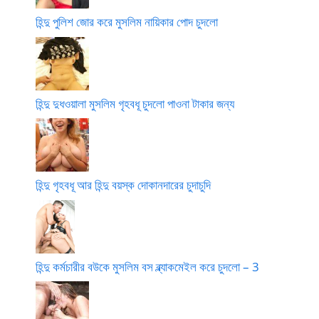
হিন্দু পুলিশ জোর করে মুসলিম নায়িকার পোদ চুদলো
হিন্দু দুধওয়ালা মুসলিম গৃহবধূ চুদলো পাওনা টাকার জন্য
হিন্দু গৃহবধূ আর হিন্দু বয়স্ক দোকানদারের চুদাচুদি
হিন্দু কর্মচারীর বউকে মুসলিম বস ব্ল্যাকমেইল করে চুদলো – 3