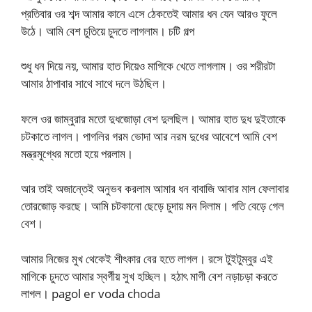
প্রতিবার ওর শব্দ আমার কানে এসে ঠেকতেই আমার ধন যেন আরও ফুলে
উঠে। আমি বেশ চুতিয়ে চুদতে লাগলাম। চটি গল্প
শুধু ধন দিয়ে নয়, আমার হাত দিয়েও মাগিকে খেতে লাগলাম। ওর শরীরটা
আমার ঠাপাবার সাথে সাথে দলে উঠছিল।
ফলে ওর জাম্বুরার মতো দুধজোড়া বেশ দুলছিল। আমার হাত দুধ দুইতাকে
চটকাতে লাগল। পাগলির গরম ভোদা আর নরম দুধের আবেশে আমি বেশ
মন্ত্রমুগ্ধের মতো হয়ে পরলাম।
আর তাই অজান্তেই অনুভব করলাম আমার ধন বাবাজি আবার মাল ফেলাবার
তোরজোড় করছে। আমি চটকানো ছেড়ে চুদায় মন দিলাম। গতি বেড়ে গেল
বেশ।
আমার নিজের মুখ থেকেই শীৎকার বের হতে লাগল। রসে টুইটুম্বুর এই
মাগিকে চুদতে আমার স্বর্গীয় সুখ হচ্ছিল। হঠাৎ মাগী বেশ নড়াচড়া করতে
লাগল। pagol er voda choda