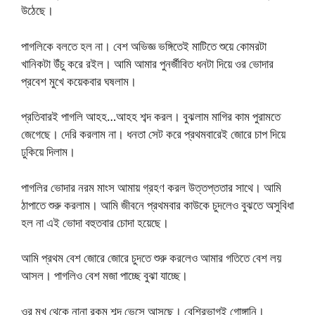
উঠেছে।
পাগলিকে বলতে হল না। বেশ অভিজ্ঞ ভঙ্গিতেই মাটিতে শুয়ে কোমরটা
খানিকটা উঁচু করে রইল। আমি আমার পুনর্জীবিত ধনটা দিয়ে ওর ভোদার
প্রবেশ মুখে কয়েকবার ঘষলাম।
প্রতিবারই পাগলি আহহ…আহহ শব্দ করল। বুঝলাম মাগির কাম পুরামতে
জেগেছে। দেরি করলাম না। ধনতা সেট করে প্রথমবারেই জোরে চাপ দিয়ে
ঢুকিয়ে দিলাম।
পাগলির ভোদার নরম মাংস আমায় গ্রহণ করল উত্তপ্ততার সাথে। আমি
ঠাপাতে শুরু করলাম। আমি জীবনে প্রথমবার কাউকে চুদলেও বুঝতে অসুবিধা
হল না এই ভোদা বহুতবার চোদা হয়েছে।
আমি প্রথম বেশ জোরে জোরে চুদতে শুরু করলেও আমার গতিতে বেশ লয়
আসল। পাগলিও বেশ মজা পাচ্ছে বুঝা যাচ্ছে।
ওর মুখ থেকে নানা রকম শব্দ ভেসে আসছে। বেশিরভাগই গোঙ্গানি।