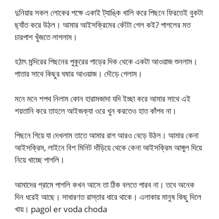
দুনিয়ার সকল লোকের পক্ষে একাই ট্যাঙ্কি খালি করে পিছনে ফিরতেই বুকটা
ছ্যাঁত করে উঠল। আমার আইসক্রিমের কৌটা গেল কই? পাগলের মত
চারপাশ খুঁজতে লাগলাম।
হঠাৎ মন্দিরের পিছনের পুকুরের পাড়ের দিক থেকে একটা আওয়াজ শুনলাম।
পাতার সাথে কিছুর ঘষার আওয়াজ। দৌড়ে গেলাম।
মনে মনে শপথ নিলাম কোন হারামজাদা যদি ইচ্ছা করে আমার সাথে এই
শয়তানি করে তাহলে আইজক্যা ওরে খুন করতেও হাত কাঁপব না।
পিছনে গিয়ে যা দেখলাম তাতে আমার রাগ আরও বেড়ে উঠল। আমার কেনা
আইসক্রিম, লাইনে বিশ মিনিট দাঁড়িয়ে থেকে কেনা আইসক্রিম আঙ্গুল দিয়ে
নিয়ে খাচ্ছে পাগলি।
আমাদের গ্রামে পাগলি কখন আসে তা ঠিক বলতে পারব না। তবে অনেক
দিন ধরেই আছে। সাধারণত রাস্তার ধারে থাকে। এলাকার মানুষ কিছু দিলে
খায়। pagol er voda choda