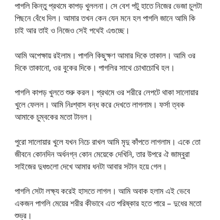
পাগলি কিন্তু প্রথমে কাপড় খুললনা। সে বেশ পটু হাতে নিজের ভেজা চুলটা
পিছনে বেঁধে দিল। আমার তখন কেন যেন মনে হল পাগলি জানে আমি কি
চাই আর তাই ও নিজেও সেই পথেই এগুচ্ছে।
আমি অপেক্ষায় রইলাম। পাগলি কিছুক্ষণ আমার দিকে তাকাল। আমি ওর
দিকে তাকানো, ওর বুকের দিকে। পাগলির সাথে চোখাচোখি হল।
পাগলি কাপড় খুলতে শুরু করল। প্রথমে ওর শরীরে লেপটে থাকা সালোয়ার
খুলে ফেলল। আমি নিঃশ্বাস বন্ধ করে দেখতে লাগলাম। ফর্সা ত্বক
আমাকে চুম্বকের মতো টানল।
পুরো সালোয়ার খুলে যখন নিচে রাখল আমি মৃদু কাঁপতে লাগলাম। একে তো
জীবনে কোনদিন অর্ধনগ্ন কোন মেয়েকে দেখিনি, তার উপরে ঐ জাম্বুরা
সাইজের দুধগুলো দেখে আমার ধনটা আবার সটান হয়ে গেল।
পাগলি সেটা লক্ষ্য করেই হাসতে লাগল। আমি অবাক হলাম এই ভেবে
একজন পাগলি মেয়ের শরীর কীভাবে এত পরিষ্কার হতে পারে – দুধের মতো
শুভ্র।