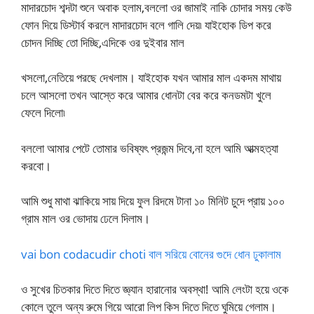
মাদারচোদ শব্দটা শুনে অবাক হলাম,বললো ওর জামাই নাকি চোদার সময় কেউ
ফোন দিয়ে ডিস্টার্ব করলে মাদারচোদ বলে গালি দেয়৷ যাইহোক ডিপ করে
চোদন দিচ্ছি তো দিচ্ছি,এদিকে ওর দুইবার মাল
খসলো,নেতিয়ে পরছে দেখলাম। যাইহোক যখন আমার মাল একদম মাথায়
চলে আসলো তখন আস্তে করে আমার ধোনটা বের করে কনডমটা খুলে
ফেলে দিলো৷
বললো আমার পেটে তোমার ভবিষ্যৎ প্রজন্ম দিবে,না হলে আমি আত্মহত্যা
করবো।
আমি শুধু মাথা ঝাকিয়ে সায় দিয়ে ফুল রিদমে টানা ১০ মিনিট চুদে প্রায় ১০০
গ্রাম মাল ওর ভোদায় ঢেলে দিলাম।
vai bon codacudir choti বাল সরিয়ে বোনের গুদে ধোন ঢুকালাম
ও সুখের চিতকার দিতে দিতে জ্ঞ্যান হারানোর অবস্থা! আমি লেংটা হয়ে ওকে
কোলে তুলে অন্য রুমে গিয়ে আরো লিপ কিস দিতে দিতে ঘুমিয়ে গেলাম।