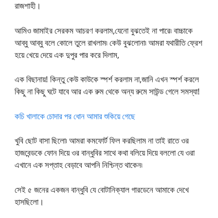
রাজশাহী।
আমিও জামাইর সেরকম আচরণ করলাম,যেনো বুঝতেই না পারে৷ বাচ্চাকে
আব্বু আব্বু বলে কোলে তুলে রাখলাম৷ কেউ বুঝলোনা৷ আমরা যথারীতি ফ্রেশ
হয়ে খেয়ে দেয়ে এক দুপুর পার করে দিলাম,
এক বিছানায়! কিন্তু কেউ কাউকে স্পর্শ করলাম না,জানি এখন স্পর্শ করলে
কিছু না কিছু ঘটে যাবে আর এক রুম থেকে অন্য রুমে সাউন্ড গেলে সমস্যা!
কচি খালাকে চোদার পর ধোন আমার শুকিয়ে গেছে
খুবি ছোট বাসা ছিলো৷ আমরা কমফোর্ট ফিল করছিলাম না তাই রাতে ওর
হাজবেন্ডকে ফোন দিয়ে ওর বান্ধুবির সাথে কথা বলিয়ে দিয়ে বললো যে ওরা
এখানে এক সপ্তাহ বেড়াবে আপনি নিশ্চিন্ত থাকেন৷
সেই ৫ জনের একজন বান্ধুবি যে বোটানিক্যাল গারডেনে আমাকে দেখে
হাসছিলো।