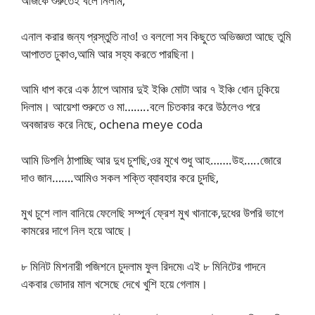
আজকে শুরুতেই বলে নিলাম,
এনাল করার জন্য প্রস্তুতি নাও! ও বললো সব কিছুতে অভিজ্ঞতা আছে তুমি
আপাতত ঢুকাও,আমি আর সহ্য করতে পারছিনা।
আমি ধাপ করে এক ঠাপে আমার দুই ইঞ্চি মোটা আর ৭ ইঞ্চি ধোন ঢুকিয়ে
দিলাম। আয়েশা শুরুতে ও মা……..বলে চিতকার করে উঠলেও পরে
অবজারভ করে নিছে, ochena meye coda
আমি ডিপলি ঠাপাচ্ছি আর দুধ চুশছি,ওর মুখে শুধু আহ…….উহ…..জোরে
দাও জান…….আমিও সকল শক্তি ব্যাবহার করে চুদছি,
মুখ চুশে লাল বানিয়ে ফেলেছি সম্পুর্ন ফ্রেশ মুখ খানাকে,দুধের উপরি ভাগে
কামরের দাগে নিল হয়ে আছে।
৮ মিনিট মিশনারী পজিশনে চুদলাম ফুল রিদমে৷ এই ৮ মিনিটের গাদনে
একবার ভোদার মাল খসেছে দেখে খুশি হয়ে গেলাম।