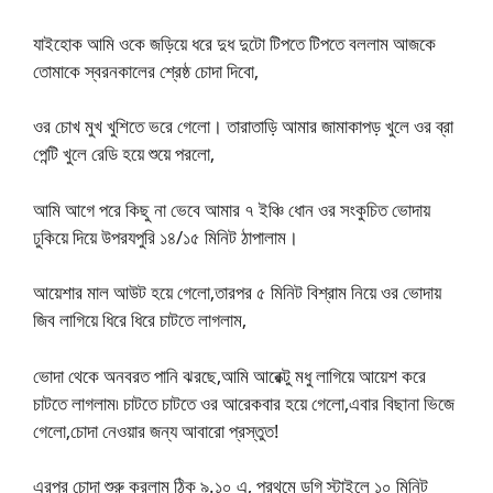
যাইহোক আমি ওকে জড়িয়ে ধরে দুধ দুটো টিপতে টিপতে বললাম আজকে
তোমাকে স্বরনকালের শ্রেষ্ঠ চোদা দিবো,
ওর চোখ মুখ খুশিতে ভরে গেলো। তারাতাড়ি আমার জামাকাপড় খুলে ওর ব্রা
পেন্টি খুলে রেডি হয়ে শুয়ে পরলো,
আমি আগে পরে কিছু না ভেবে আমার ৭ ইঞ্চি ধোন ওর সংকুচিত ভোদায়
ঢুকিয়ে দিয়ে উপরযপুরি ১৪/১৫ মিনিট ঠাপালাম।
আয়েশার মাল আউট হয়ে গেলো,তারপর ৫ মিনিট বিশ্রাম নিয়ে ওর ভোদায়
জিব লাগিয়ে ধিরে ধিরে চাটতে লাগলাম,
ভোদা থেকে অনবরত পানি ঝরছে,আমি আরেক্টু মধু লাগিয়ে আয়েশ করে
চাটতে লাগলাম৷ চাটতে চাটতে ওর আরেকবার হয়ে গেলো,এবার বিছানা ভিজে
গেলো,চোদা নেওয়ার জন্য আবারো প্রস্তুত!
এরপর চোদা শুরু করলাম ঠিক ৯.১০ এ, প্রথমে ডগি স্টাইলে ১০ মিনিট