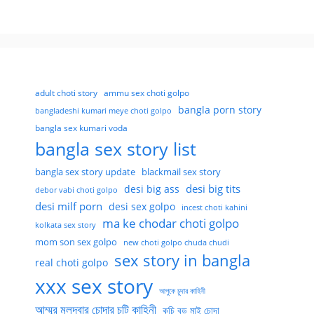
adult choti story
ammu sex choti golpo
bangla porn story
bangladeshi kumari meye choti golpo
bangla sex kumari voda
bangla sex story list
bangla sex story update
blackmail sex story
desi big tits
desi big ass
debor vabi choti golpo
desi milf porn
desi sex golpo
incest choti kahini
ma ke chodar choti golpo
kolkata sex story
mom son sex golpo
new choti golpo chuda chudi
sex story in bangla
real choti golpo
xxx sex story
আপুকে চুদার কাহিনী
আম্মুর মলদ্বার চোদার চটি কাহিনী
কচি বড় মাই চোদা