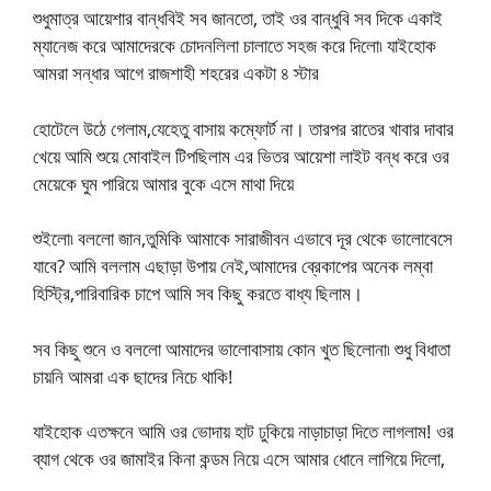
শুধুমাত্র আয়েশার বান্ধবিই সব জানতো, তাই ওর বান্ধুবি সব দিকে একাই
ম্যানেজ করে আমাদেরকে চোদনলিলা চালাতে সহজ করে দিলো৷ যাইহোক
আমরা সন্ধার আগে রাজশাহী শহরের একটা ৪ স্টার
হোটেলে উঠে গেলাম,যেহেতু বাসায় কম্ফোর্ট না। তারপর রাতের খাবার দাবার
খেয়ে আমি শুয়ে মোবাইল টিপছিলাম এর ভিতর আয়েশা লাইট বন্ধ করে ওর
মেয়েকে ঘুম পারিয়ে আমার বুকে এসে মাথা দিয়ে
শুইলো৷ বললো জান,তুমিকি আমাকে সারাজীবন এভাবে দূর থেকে ভালোবেসে
যাবে? আমি বললাম এছাড়া উপায় নেই,আমাদের ব্রেকাপের অনেক লম্বা
হিস্ট্রি,পারিবারিক চাপে আমি সব কিছু করতে বাধ্য ছিলাম।
সব কিছু শুনে ও বললো আমাদের ভালোবাসায় কোন খুত ছিলোনা৷ শুধু বিধাতা
চায়নি আমরা এক ছাদের নিচে থাকি!
যাইহোক এতক্ষনে আমি ওর ভোদায় হাট ঢুকিয়ে নাড়াচাড়া দিতে লাগলাম! ওর
ব্যাগ থেকে ওর জামাইর কিনা কন্ডম নিয়ে এসে আমার ধোনে লাগিয়ে দিলো,