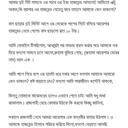
আমার দুই সিট সামনে৷ ওর সাথে ওর ইয়ং হাজবেন্ড আসলো! আমিতো এক্টু
অবাক,কি ব্যাপার ওর হাজবেন্ড যেহেতু যাবে তাহলে আমাকে কেন ডাকলো?
বাস ছাড়ার দুই মিনিট আগে ওর মেয়েকে পাশের সিটে বসিয়ে আয়েশার
হাজবেন্ড নেমে গেলো৷ বাস ছাড়লো রাত ১০ টায়।
আমি মোবাইল টিপছিলাম, আধাঘন্টা পর সাভার ক্রস করার পরে আমাকে নক
দিয়ে বললো সামনে চলে আসো,রুহামা ঘুমিয়ে গেছে, (রুহামা আয়েশার মেয়ের
নাম) বয়স এক ।
আমি পাশে গিয়ে বসে ওর হাতটা ধরে সবার আগে বললাম আমাকে আবারো
কেন ডাকলে? কষ্ট বাড়াতে চাও? বললো আমি সারাজীবন কস্টেই থাকবো,
কিন্তু তোমাকে মাঝেমধ্যে হলেও এভাবে পেতে চাই৷ আমি শুধু মাথা
ঝাকালাম। রাজশাহী যেয়ে কোথায় উঠবো কি করবো কিচ্ছু জানিনা,
সকালে রাজশাহী নেমে আমরা আয়েশার এক বান্ধবীর বাসায় উঠলাম। ও
আমাকে হাজবেন্ড হিসাবে পরিচয় করিয়ে দিলো,বললো বেড়াতে আসছি