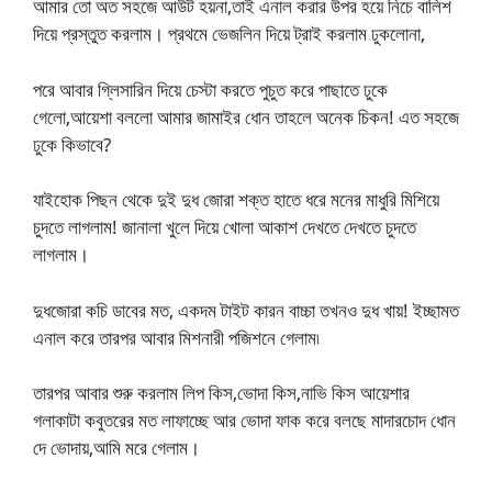
আমার তো অত সহজে আউট হয়না,তাই এনাল করার উপর হয়ে নিচে বালিশ
দিয়ে প্রস্তুত করলাম। প্রথমে ভেজলিন দিয়ে ট্রাই করলাম ঢুকলোনা,
পরে আবার গ্লিসারিন দিয়ে চেস্টা করতে পুচুত করে পাছাতে ঢুকে
গেলো,আয়েশা বললো আমার জামাইর ধোন তাহলে অনেক চিকন! এত সহজে
ঢুকে কিভাবে?
যাইহোক পিছন থেকে দুই দুধ জোরা শক্ত হাতে ধরে মনের মাধুরি মিশিয়ে
চুদতে লাগলাম! জানালা খুলে দিয়ে খোলা আকাশ দেখতে দেখতে চুদতে
লাগলাম।
দুধজোরা কচি ডাবের মত, একদম টাইট কারন বাচ্চা তখনও দুধ খায়! ইচ্ছামত
এনাল করে তারপর আবার মিশনারী পজিশনে গেলাম৷
তারপর আবার শুরু করলাম লিপ কিস,ভোদা কিস,নাভি কিস আয়েশার
গলাকাটা কবুতরের মত লাফাচ্ছে আর ভোদা ফাক করে বলছে মাদারচোদ ধোন
দে ভোদায়,আমি মরে গেলাম।