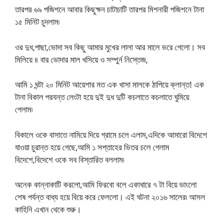
তারপর ৬৯ পজিশনে আবার কিছুক্ষন চাটাচাটি তারপর মিশনারী পজিশনে টানা
১৫ মিনিট চুদলাম৷
ওর দুধ,পাছা,ভোদা সব কিছু আমার মুখের লালা আর মালে ভরে গেলো। সব
মিলিয়ে ৪ বার ভোদার মাল খসিয়ে ও সম্পুর্ন নিস্তেজ,
আমি ১ ঘন্টা ২০ মিনিট আয়েশার মত এক খাসা মালকে ঠাপিয়ে ক্লান্ত! এক
টানা বিকাল পরযন্ত লেংটা হয়ে দুই দুধ দুটি কচলাতে কচলাতে ঘুমিয়ে
গেলাম৷
বিকালে ওকে বাসাতে নামিয়ে দিয়ে গ্রামে চলে এলাম,এদিকে আমারো বিদেশে
যাওয়া চুরান্ত হয়ে গেছে,আমি ১ সপ্তাহের ভিতর চলে গেলাম
বিদেশে,বিদেশে ওকে সব বিস্তারিত বললাম৷
অনেক কান্নাকাটি করলো,আমি ফিরবো বলে একাধারে ৭ টা বিয়ে ভাংলো
শেষ পর্যন্ত বাধ্য হয়ে বিয়ে করে ফেললো। এই ঘটনা ২০১৬ সালের৷ আসল
কাহিনি এখান থেকে শুরু।