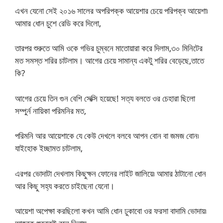
এখন যেনো সেই ২০১৬ সালের অপরিপক্ক আয়েশার চেয়ে পরিপক্ব আয়েশা৷
আমার ধোন চুশে রেডি করে দিলো,
তারপর শুরুতে আমি ওকে গভির চুম্বনে মাতোয়ারা করে দিলাম,৩০ মিনিটের
মত সমস্ত শরির চাটলাম। আগের চেয়ে সামান্য একটু শরির বেড়েছে,তাতে
কি?
আগের চেয়ে তিন গুন বেশি সেক্সি হয়েছে! সত্য বলতে ওর চেহারা ছিলো
সম্পুর্ন নায়িকা পরিমনির মত,
পরিমনি আর আয়েশাকে যে কেউ দেখলে বলবে আপন বোন বা জমজ বোন৷
যাইহোক ইচ্ছামত চাটলাম,
এরপর ভোদাটা দেখলাম কিছুক্ষন ফোনের লাইট জালিয়ে৷ আমার ঠাটানো ধোন
আর কিছু সহ্য করতে চাইছেনা যেনো।
আয়েশা অপেক্ষা করছিলো কখন আমি ধোন ঢুকাবো ওর ফরসা বাদামি ভোদায়৷