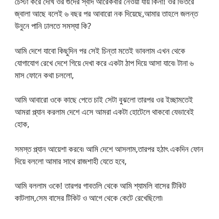
চেস্টা করে দেখি ওর গুদের স্বাদ আরেকবার নেওয়া যায় কিনা! ওর ভিতরে
জ্বালা আছে বলেই ৬ বছর পর আবারো নক দিয়েছে,আমার তাহলে জলন্ত
উনুনে পানি ঢালতে সমস্যা কি?
আমি দেশে যাবো কিছুদিন পর সেই চিন্তা মতেই ভাবলাম এখন থেকে
যোগাযোগ রেখে দেশে গিয়ে দেখা করে একটা ঠাপ দিয়ে আসা যাবে৷ টানা ৬
মাস ফোনে কথা চললো,
আমি আবারো ওকে কাছে পেতে চাই সেটা বুঝলো তারপর ওর ইচ্ছামতেই
আমরা প্ল্যান করলাম দেশে এসে আমরা একটা হোটেলে থাকবো যেভাবেই
হোক,
সমস্ত প্ল্যান আয়েশা করবে৷ আমি দেশে আসলাম,তারপর হঠাৎ একদিন ফোন
দিয়ে বললো আমার সাথে রাজশাহী যেতে হবে,
আমি বললাম ওকে! তারপর গাবতলি থেকে আমি শ্যামলি বাসের টিকিট
কাটলাম,সেম বাসের টিকিট ও আগে থেকে কেটে রেখেছিলো৷