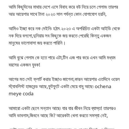
আমি কিছুদিনের মাথায় দেশে এসে বিবাহ করে বউ নিয়ে চলে গেলাম৷ তারপর
আর আয়েশার সাথে টানা ২০২৩ সাল পর্যন্ত কোন যোগাযোগ হয়নি,
আমিও ইচ্ছা করে নক দেইনি৷ হঠাৎ ২০২৩ এ অপরিচিত একটা আইডি থেকে
নক দিয়ে বললো,দুনিয়ায় সব কিছুকে জয় করতে পেরেছি কিন্তু একজন
মানুষের ভালোবাসা জয় করতে পারিনি।
আমি বুঝে গেলাম কে হতে পারে এটা,টিন এজ পার করে এখন আমি মধ্যম
বয়সের একজন যুবক!
আগের মত সেই ফ্লার্ট করার ইচ্ছাও জাগেনা,কারন আয়েশার এতদিনে ওয়েল
স্ট্যাবলিস্ট হাজবেন্ড আছে,ফুটফুটে একটা মেয়ে বাবু আছে৷ ochena
meye coda
আমারো একটা ছেলে সন্তান আছে৷ যার যার জীবন নিয়ে ব্যাস্ত! তারপরও
আমি ভাবলাম,জিবনে আছে কি? আরেকটা খেলা করতে সমস্যা নেই,