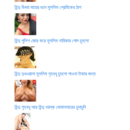
হিন্দু বিধবা মায়ের গুদে মুসলিম প্রেমিকের ঠাপ
হিন্দু পুলিশ জোর করে মুসলিম নায়িকার পোদ চুদলো
হিন্দু দুধওয়ালা মুসলিম গৃহবধূ চুদলো পাওনা টাকার জন্য
হিন্দু গৃহবধূ আর হিন্দু বয়স্ক দোকানদারের চুদাচুদি