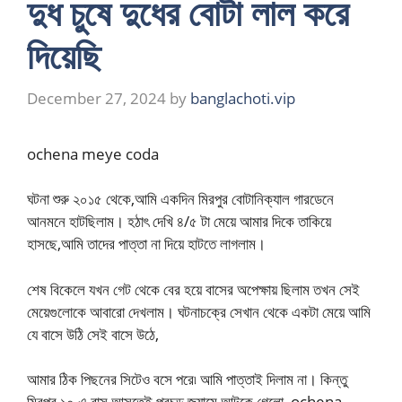
দুধ চুষে দুধের বোটা লাল করে
দিয়েছি
December 27, 2024
by
banglachoti.vip
ochena meye coda
ঘটনা শুরু ২০১৫ থেকে,আমি একদিন মিরপুর বোটানিক্যাল গারডেনে
আনমনে হাটছিলাম। হঠাৎ দেখি ৪/৫ টা মেয়ে আমার দিকে তাকিয়ে
হাসছে,আমি তাদের পাত্তা না দিয়ে হাটতে লাগলাম।
শেষ বিকেলে যখন গেট থেকে বের হয়ে বাসের অপেক্ষায় ছিলাম তখন সেই
মেয়েগুলোকে আবারো দেখলাম। ঘটনাচক্রে সেখান থেকে একটা মেয়ে আমি
যে বাসে উঠি সেই বাসে উঠে,
আমার ঠিক পিছনের সিটেও বসে পরে৷ আমি পাত্তাই দিলাম না। কিন্তু
মিরপুর ১০ এ বাস আসতেই প্রচন্ড জ্যামে আটকে গেলো, ochena