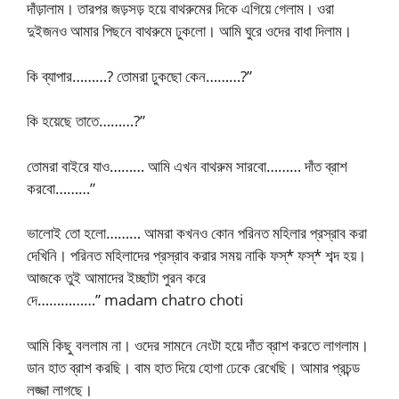
দাঁড়ালাম। তারপর জড়সড় হয়ে বাথরুমের দিকে এগিয়ে গেলাম। ওরা
দুইজনও আমার পিছনে বাথরুমে ঢুকলো। আমি ঘুরে ওদের বাধা দিলাম।
কি ব্যাপার………? তোমরা ঢুকছো কেন………?”
কি হয়েছে তাতে………?”
তোমরা বাইরে যাও……… আমি এখন বাথরুম সারবো……… দাঁত ব্রাশ
করবো………”
ভালোই তো হলো……… আমরা কখনও কোন পরিনত মহিলার প্রস্রাব করা
দেখিনি। পরিনত মহিলাদের প্রস্রাব করার সময় নাকি ফস্* ফস্* শব্দ হয়।
আজকে তুই আমাদের ইচ্ছাটা পুরন করে
দে……………” madam chatro choti
আমি কিছু বললাম না। ওদের সামনে নেংটা হয়ে দাঁত ব্রাশ করতে লাগলাম।
ডান হাত ব্রাশ করছি। বাম হাত দিয়ে হোগা ঢেকে রেখেছি। আমার প্রচন্ড
লজ্জা লাগছে।