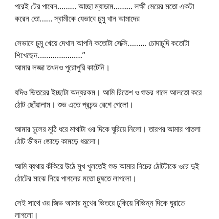
পরেই টের পাবেন……… আচ্ছা ম্যাডাম……… লক্ষী মেয়ের মতো একটা
করেন তো…… স্বামীকে যেভাবে চুমু খান আমাদের
সেভাবে চুমু খেয়ে দেখান আপনি কতোটা সেক্সি……… চোদাচুদি কতোটা
শিখেছেন…………………”
আমার লজ্জা তখনও পুরোপুরি কাটেনি।
যদিও ভিতরের ইচ্ছাটা অন্যরকম। আমি রিতেশ ও শুভর গালে আলতো করে
ঠোট ছোঁয়ালাম। শুভ এতে প্রচন্ড রেগে গেলো।
আমার চুলের মুঠি ধরে মাথাটা ওর দিকে ঘুরিয়ে নিলো। তারপর আমার পাতলা
ঠোট ভীষন জোড়ে কামড়ে ধরলো।
আমি ব্যথায় কঁকিয়ে উঠে মুখ খুলতেই শুভ আমার নিচের ঠোটটাকে ওরে দুই
ঠোটের মাঝে নিয়ে পাগলের মতো চুষতে লাগলো।
সেই সাথে ওর জিভ আমার মুখের ভিতরে ঢুকিয়ে বিভিন্ন দিকে ঘুরাতে
লাগলো।