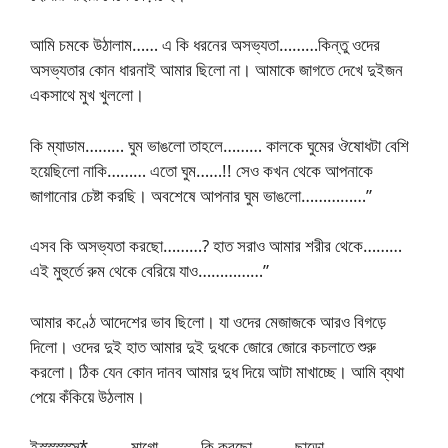
আমি চমকে উঠালাম…… এ কি ধরনের অসভ্যতা………কিন্তু ওদের
অসভ্যতার কোন ধারনাই আমার ছিলো না। আমাকে জাগতে দেখে দুইজন
একসাথে মুখ খুললো।
কি ম্যাডাম……… ঘুম ভাঙলো তাহলে……… কালকে ঘুমের ঔষোধটা বেশি
হয়েছিলো নাকি……… এতো ঘুম……!! সেও কখন থেকে আপনাকে
জাগানোর চেষ্টা করছি। অবশেষে আপনার ঘুম ভাঙলো……………”
এসব কি অসভ্যতা করছো………? হাত সরাও আমার শরীর থেকে………
এই মুহুর্তে রুম থেকে বেরিয়ে যাও……………”
আমার কণ্ঠে আদেশের ভাব ছিলো। যা ওদের মেজাজকে আরও বিগড়ে
দিলো। ওদের দুই হাত আমার দুই দুধকে জোরে জোরে কচলাতে শুরু
করলো। ঠিক যেন কোন দানব আমার দুধ দিয়ে আটা মাখাচ্ছে। আমি ব্যথা
পেয়ে কঁকিয়ে উঠলাম।
ইস্স্স্স্স্*……… মাগো……… কি করছো……… ছাড়ো………