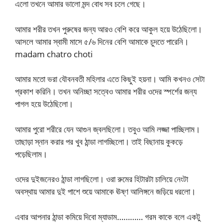
এলো তখনে আমার ভালো মন্দ বোধ সব চলে গেছে।
আমার শরীর তখন পুরুষের জন্য আরও বেশি করে আকুল হয়ে উঠেছিলো।
আসলে আমার স্বামী মাসে ৫/৬ দিনের বেশি আমাকে চুদতে পারেনি।
madam chatro choti
আমার মতো ভরা যৌবনবতী মহিলার এতে কিছুই হয়না। আমি কখনও সেটা
প্রকাশ করিনি। তখন অনিচ্ছা সত্বেও আমার শরীর ওদের স্পর্শের জন্য
পাগল হয়ে উঠেছিলো।
আমার পুরো শরীরে যেন আগুন জ্বলছিলো। তবুও আমি লজ্জা পাচ্ছিলাম।
তাছাড়া স্নান করার পর খুব ঠান্ডা লাগচ্ছিলো। তাই বিছানায় কুকড়ে
পড়েছিলাম।
ওদের দুইজনেরও ঠান্ডা লাগছিলো। ওরা রুমের হিটারটা চালিয়ে নেংটা
অবস্থায় আমার দুই পাশে শুয়ে আমাকে ঊষ্ণ আলিঙ্গনে জড়িয়ে ধরলো।
এবার আপনার ঠান্ডা কমিয়ে দিবো ম্যাডাম………… গরম কাকে বলে একটু