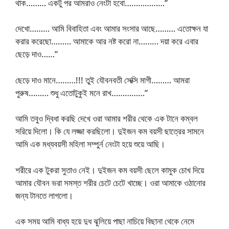
থাক……… একটু পর আমরাও নেংটা হবো………………”
দেখো……… আমি বিবাহিতা এবং আমার সংসার আছে……… এতোক্ষন যা
করার করেছো……… আমাকে আর নষ্ট করো না……… দয়া করে এবার
ছেড়ে দাও……”
ছেড়ে দাও মানে………!!! তুই যৌবনবতী সেক্সি মাগী……… আমরা
পুরুষ……… শুধু এতোটুকুই মনে রাখ……………”
আমি তবুও দ্বিধা করছি দেখে ওরা আমার শরীর থেকে এক টানে কম্বল
সরিয়ে দিলো। কি যে লজ্জা করছিলো। দুইজন কম বয়সী ছাত্রের সামনে
আমি এক মধ্যবয়সী মহিলা সম্পুর্ন নেংটা হয়ে শুয়ে আছি।
শরীরে এক টুকরা সুতাও নেই। দুইজন কম বয়সী ছেলে কামুক চোখ দিয়ে
আমার যৌবন ভরা সমস্ত শরীর চেটে চেটে খাচ্ছে। ওরা আমাকে ওঠানোর
জন্য টানতে লাগলো।
এক সময় আমি বাধ্য হয়ে দুধ ঝুলিয়ে পাছা নাচিয়ে বিছানা থেকে নেমে