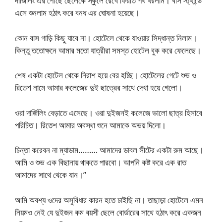
দার্জিলিং এর পৌছে ছেলেকে স্কুলে রেখে ফিরতি পথ ধরলাম। বাস স্ট্যান্ডে
এসে শুনলাম হঠাৎ করে বনধ এর ঘোষনা হয়েছে।
কোন বাস গাড়ি কিছু যাবে না। হোটেলে থেকে যাওয়ার সিদ্ধান্ত নিলাম।
কিন্তু ততোক্ষনে আমার মতো যাত্রীরা সমস্ত হোটেল বুক করে ফেলেছে।
শেষ একটা হোটেল থেকে নিরাশ হয়ে বের হচ্ছি। হোটেলের গেটে শুভ ও
রিতেশ নামে আমার কলেজের দুই ছাত্রের সাথে দেখা হয়ে গেলো।
ওরা দার্জিলিং বেড়াতে এসেছে। ওরা দুইজনই কলেজে ভালো ছাত্র হিসাবে
পরিচিত। রিতেশ আমার অবস্থা শুনে আমাকে অভয় দিলো।
চিন্তা করেবন না ম্যাডাম……… আমাদের ডাবল সীটের একটা রুম আছে।
আমি ও শুভ এক বিছানায় থাকতে পারবো। আপনি কষ্ট করে এক রাত
আমাদের সাথে থেকে যান।”
আমি অবশ্য ওদের অসুবিধার কারন হতে চাইছি না। তাছাড়া হোটেলে এমন
নিয়মও নেই যে দুইজন কম বয়সী ছেলে বোর্ডারের সাথে হঠাৎ করে একজন