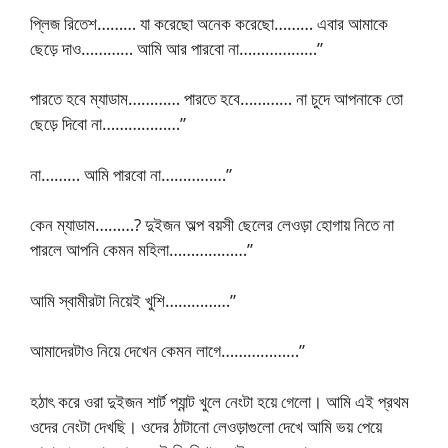
প্লিজ রিতেশ……… যা করেছো অনেক করেছো……… এবার আমাকে
ছেড়ে দাও………… আমি আর পারবো না………………”
পারতে হবে ম্যাডাম………… পারতে হবে………… না চুদে আপনাকে তো
ছেড়ে দিবো না………………”
না……… আমি পারবো না……………”
কেন ম্যাডাম………? দুইজন অল্প বয়সী ছেলের লেওড়া হোগায় নিতে না
পারলে আপনি কেমন মহিলা………………”
আমি স্বামীরটা নিয়েই খুশি……………”
আমাদেরটাও নিয়ে দেখেন কেমন লাগে………………”
হঠাৎ করে ওরা দুইজন শার্ট প্যান্ট খুলে নেংটা হয়ে গেলো। আমি এই প্রথম
ওদের নেংটা দেখছি। ওদের ঠাটানো লেওড়াগুলো দেখে আমি ভয় পেয়ে