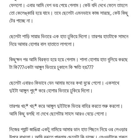
ফেললো। এবার আমি বেশ ভয় পেয়ে গেলাম। কেউ যদি দেখে ফেলে তাহলে
তো কেলেঙ্কারি হয়ে যাবে। তবে ছেলেটা এমনভাবে কাজ সারছে, কেউ কিছু
টের পাচ্ছে না।
ছেলেটা শাড়ি সায়ার ভিতরে এক হাত ঢুকিয়ে দিলো। তারপর হাতটাকে সামনে
নিয়ে আমার হোগার বাল হাতাতে লাগলো।
কিছুক্ষন পর আমি বিরক্ত হয়ে হয়ে গেলাম। শালা হোগায় হাত বুলিয়ে করছে
টা কি???একটা আঙ্গুল ভিতরে ঢুকালে কি ক্ষতি হয়???
ছেলেটা এবারও কিভাবে যেন আমার মনের কথা বুঝে গেলো। একসাথে
দুইটা আঙ্গুল পুচ্* করে হোগার ভিতরে ঢুকিয়ে দিলো।
তারপর খচ্* খচ্* করে আঙ্গুল দুইটাকে ভিতর বাহির করতে শুরু করলো।
আমি কিছু বলছি না দেখে ছেলেটার সাহস আরও বেড়ে গেলো।
নিজের প্যান্ট জাঙিয়া একটু নামিয়ে আমার ডান হাত পিছনে নিয়ে ওর লেওড়ার
উপরে রাখলো। আমি বুঝতে পারলাম ছেলেটা কি চাচ্ছে। লেওড়াটাকে শক্ত