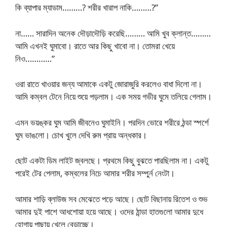
কি ব্যাপার ম্যাডাম………? শরীর খারাপ নাকি………?”
না…… সারাদিন অনেক দৌড়াদৌড়ি করেছি……… আমি খুব ক্লান্ত………
আমি এখনই ঘুমাবো। রাতে আর কিছু খাবো না। তোমরা খেয়ে
নিও…………”
ওরা রাতে খাওয়ার জন্য আমাকে একটু জোরাজুরি করলেও বাধা দিলো না।
আমি কম্বল টেনে নিয়ে শুয়ে পড়লাম। এক সময় গভীর ঘুমে তলিয়ে গেলাম।
এমন ভয়ঙ্কর ঘুম আমি জীবনেও ঘুমাইনি। পরদিন ভোরে শরীরে ঠন্ডা স্পর্শে
ঘুম ভাঙলো। চোখ খুলে দেখি রুম প্রায় অন্ধকার।
ছোট একটা ডিম লাইট জ্বলছে। প্রথমে কিছু বুঝতে পারছিলাম না। একটু
পরেই টের পেলাম, কম্বলের নিচে আমার শরীর সম্পুর্ন নেংটা।
আমার শাড়ি ব্লাউজ সব মেঝেতে পড়ে আছে। ছোট বিছানায় রিতেশ ও শুভ
আমার দুই পাশে আধশোয়া হয়ে আছে। ওদের ঠান্ডা হাতগুলো আমার দুধে
হোগায় পাছায় খেলে বেড়াচ্ছে।