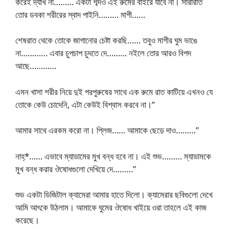
করেই দ্যাখ না……… একটা শব্দও এই রুমের বাইরে যাবে না। সারারাত
তোর ডবকা শরীরের স্বাদ পাইনি……… মাগী……
শেষরাত থেকে তোকে জাগানোর চেষ্টা করছি…… তবুও মাগীর ঘুম ভাঙে
না………… এবার চুপচাপ চুদতে দে……… নইলে তোর আরও বিপদ
আছে…………
এমন খাসা শরীর নিয়ে দুই পরপুরুষের সাথে এক রুমে রাত কাটিয়ে এখনও যে
তোকে কেউ চোদেনি, এটা কেউই বিশ্বাস করবে না।”
আমার সাথে এরকম করো না। প্লিজ…… আমাকে ছেড়ে দাও………”
নাহ্*…… এভাবে ম্যাডামের মুখ বন্ধ হবে না। এই শুভ……… ম্যাডামকে
মুখ বন্ধ করার ঔষোধগুলো দেখিয়ে দে………”
শুভ একটা ডিজিটাল ক্যামেরা আমার হাতে দিলো। ক্যামেরার ছবিগুলো দেখে
আমি আৎকে উঠলাম। আমাকে ঘুমের ঔষোধ খাইয়ে ওরা তাহলে এই কাজ
করেছে।