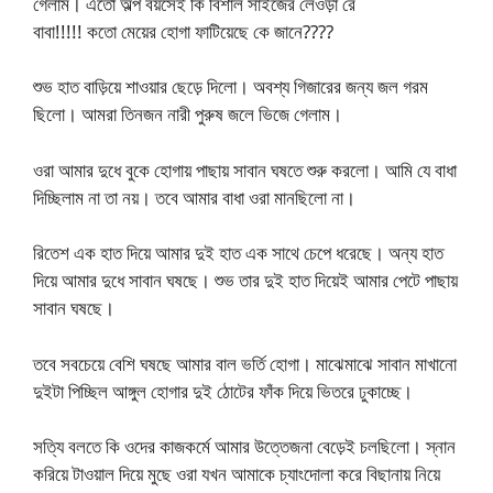
গেলাম। এতো অল্প বয়সেই কি বিশাল সাইজের লেওড়া রে
বাবা!!!!! কতো মেয়ের হোগা ফাটিয়েছে কে জানে????
শুভ হাত বাড়িয়ে শাওয়ার ছেড়ে দিলো। অবশ্য গিজারের জন্য জল গরম
ছিলো। আমরা তিনজন নারী পুরুষ জলে ভিজে গেলাম।
ওরা আমার দুধে বুকে হোগায় পাছায় সাবান ঘষতে শুরু করলো। আমি যে বাধা
দিচ্ছিলাম না তা নয়। তবে আমার বাধা ওরা মানছিলো না।
রিতেশ এক হাত দিয়ে আমার দুই হাত এক সাথে চেপে ধরেছে। অন্য হাত
দিয়ে আমার দুধে সাবান ঘষছে। শুভ তার দুই হাত দিয়েই আমার পেটে পাছায়
সাবান ঘষছে।
তবে সবচেয়ে বেশি ঘষছে আমার বাল ভর্তি হোগা। মাঝেমাঝে সাবান মাখানো
দুইটা পিচ্ছিল আঙ্গুল হোগার দুই ঠোটের ফাঁক দিয়ে ভিতরে ঢুকাচ্ছে।
সত্যি বলতে কি ওদের কাজকর্মে আমার উত্তেজনা বেড়েই চলছিলো। স্নান
করিয়ে টাওয়াল দিয়ে মুছে ওরা যখন আমাকে চ্যাংদোলা করে বিছানায় নিয়ে