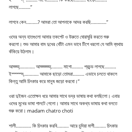
লাগছে………”
লাগবে কেন………? আমরা তো আপনাকে আদর করছি…………”
ওদের অন্য হাতগুলো আমার তকপেট ও উরুতে ঘোরাঘুরি করতে শুরু
করলো। শুভ আমার বাম দুধের বোঁটা এমন ভাবে টিপে ধরলো যে আমি ব্যথায়
কঁকিয়ে উঠলাম।
আহ্হ্হ্হ্………… আহ্হ্হ্হ্হ্হ্হ্……… মাগো……… প্রচন্ড লাগছে………
ইস্স্স্স্স্………… আমাকে ছাড়ো তোমরা……… এভাবে চলতে থাকলে
কিন্তু আমি চিৎকার করে মানুষ জড়ো করবো।”
ওরা দুইজন এতোক্ষন ধরে আমার সাথে ভদ্র ভাষায় কথা বলছিলো। এবার
ওদের মুখের ভাষা পালটে গেলো। আমার সাথে অকথ্য ভাষায় কথা বলতে
শুরু করো। madam chatro choti
শালী………… কি চিৎকার করবি……… আরে চুদিয়া মাগী……… চিৎকার