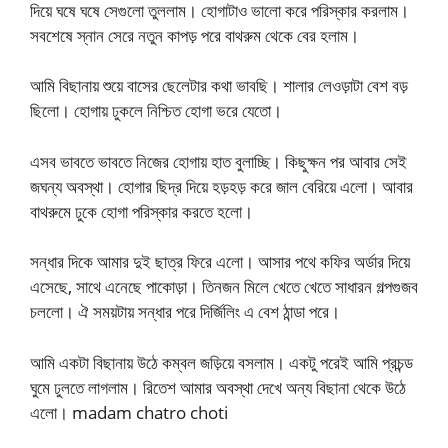
দিয়ে ঘষে ঘষে সেগুলো তুললাম। হোগাটাও ভালো করে পরিস্কার করলাম।
সবশেষে স্নান সেরে নতুন কাপড় পরে বাথরুম থেকে বের হলাম।
আমি বিছানায় শুয়ে বাসের ছেলেটার কথা ভাবছি। শালার লেওড়াটা বেশ বড়
ছিলো। হোগায় ঢুকলে নিশ্চিত হোগা ভরে যেতো।
এসব ভাবতে ভাবতে নিজের হোগায় হাত বুলাচ্ছি। কিছুক্ষন পর আবার সেই
জঘন্য অবস্থা। হোগার ছিদ্র দিয়ে হড়হড় করে জাল বেরিয়ে এলো। আবার
বাথরুমে ঢুকে হোগা পরিস্কার করতে হলো।
সন্ধার দিকে আমার দুই ছাত্র ফিরে এলো। আসার পথে কফির অর্ডার দিয়ে
এসেছে, সাথে এনেছে পাকোড়া। তিনজন মিলে খেতে খেতে সাধারন গল্পগুজব
চললো। ঐ সময়টায় সন্ধার পরে দির্জিলিং এ বেশ ঠান্ডা পরে।
আমি একটা বিছানায় উঠে কম্বল জড়িয়ে বসলাম। একটু পরেই আমি প্রচন্ড
ঘুমে ঢুলতে লাগলাম। রিতেশ আমার অবস্থা দেখে অন্য বিছানা থেকে উঠে
এলো। madam chatro choti