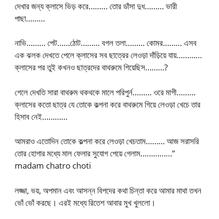
দেখার জন্য ক্লাসে ভিড় করে……… তোর ডাঁসা দুধ……… ভারী
পাছা………
নাভি……… পেট……ঠোট……… বগল তলা……… কোমর……… এসব
এক ঝলক দেখতে পেলে ক্লাসের সব ছাত্রের লেওড়া দাঁড়িয়ে যায়…………
ক্লাসের পর তুই কখনও ছাত্রদের বাথরুমে গিয়েছিস………?
গেলে দেখতি সারা বাথরুম থকথকে মালে পরিপুর্ন……… ওরে মাগী………
ক্লাসের কতো ছাত্র যে তোকে কল্পনা করে বাথরুমে গিয়ে লেওড়া খেচে তার
হিসাব নেই…………
আমরাও এতোদিন তোকে কল্পনা করে লেওড়া খেচতাম……… আজ সরাসরি
তোর হোগার মধ্যে মাল ফেলার সুযোগ পেয়ে গেলাম……………”
madam chatro choti
লজ্জা, ভয়, অপমান এবং আসন্ন বিপদের কথা চিন্তা করে আমার মাথা তখন
ভোঁ ভোঁ করছে। এরই মধ্যে রিতেশ আবার মুখ খুললো।