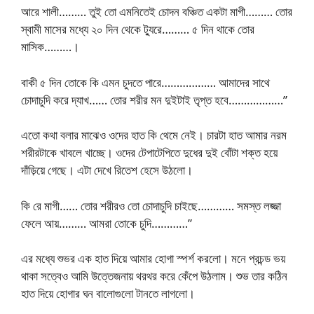
আরে শালী……… তুই তো এমনিতেই চোদন বঞ্চিত একটা মাগী……… তোর
স্বামী মাসের মধ্যে ২০ দিন থেকে ট্যুরে……… ৫ দিন থাকে তোর
মাসিক………।
বাকী ৫ দিন তোকে কি এমন চুদতে পারে……………… আমাদের সাথে
চোদাচুদি করে দ্যাখ…… তোর শরীর মন দুইটাই তৃপ্ত হবে………………”
এতো কথা বলার মাঝেও ওদের হাত কি থেমে নেই। চারটা হাত আমার নরম
শরীরটাকে খাবলে খাচ্ছে। ওদের টেপাটেপিতে দুধের দুই বোঁটা শক্ত হয়ে
দাঁড়িয়ে গেছে। এটা দেখে রিতেশ হেসে উঠলো।
কি রে মাগী…… তোর শরীরও তো চোদাচুদি চাইছে………… সমস্ত লজ্জা
ফেলে আয়……… আমরা তোকে চুদি…………”
এর মধ্যে শুভর এক হাত দিয়ে আমার হোগা স্পর্শ করলো। মনে প্রচন্ড ভয়
থাকা সত্বেও আমি উত্তেজনায় থরথর করে কেঁপে উঠলাম। শুভ তার কঠিন
হাত দিয়ে হোগার ঘন বালোগুলো টানতে লাগলো।