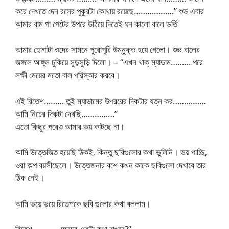
করে দেখতে দেন রসের পুকুরটা কোথায় রয়েছে………………” শুভ এবার
আমার বাম পা পেটের উপরে উঠিয়ে দিতেই ঘন কালো বালে ভর্তি
আমার হোগাটা ওদের সামনে পুরোপুরি উম্নুক্ত হয়ে গেলো। শুভ বালের
জঙ্গলে আঙ্গুল ঢুকিয়ে সুড়সুড়ি দিলো। – “এখন থাক্ ম্যাডাম……… পরে
লক্ষী মেয়ের মতো বাল পরিস্কার করবে।
এই রিতেশ……… তুই ম্যাডামের উপররের দিকটার যত্ন কর……………
আমি নিচের দিকটা দেখছি……………”
এতো কিছুর পরেও আমার ভয় কাটছে না।
আমি উত্তেজিত হয়েছি ঠিকই, কিন্তু ছবিগুলোর কথা ভুলিনি। ভয় পাচ্ছি,
ওরা অল্প বয়সীছেলে। উত্তেজনার বশে কখন কাকে ছবিগুলো দেখাবে তার
ঠিক নেই।
আমি ভয়ে ভয়ে রিতেশকে ছবি গুলোর কথা বললাম।