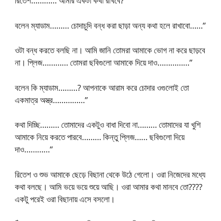
রিতেশ………… আমার একটা কথা রাখবে?”
বলেন ম্যাডাম……… চোদাচুদি বন্ধ করা ছাড়া অন্য কথা হলে রাখাবো……”
ওটা বন্ধ করতে বলছি না। আমি জানি তোমরা আমাকে ভোগ না করে ছাড়বে
না। প্লিজ………… তোমরা ছবিগুলো আমাকে দিয়ে দাও……………”
বলেন কি ম্যাডাম………? আপনাকে আরাম করে চোদার ওগুলোই তো
একমাত্র অস্ত্র……………”
কথা দিচ্ছি……… তোমাদের একটুও বাধা দিবো না……… তোমাদের যা খুশি
আমাকে নিয়ে করতে পারবে……… কিন্তু প্লিজ…… ছবিগুলো দিয়ে
দাও…………”
রিতেশ ও শুভ আমাকে ছেড়ে বিছানা থেকে উঠে গেলো। ওরা নিজেদের মধ্যে
কথা বলছে। আমি ভয়ে ভয়ে শুয়ে আছি। ওরা আমার কথা মানবে তো????
একটু পরেই ওরা বিছানায় এসে বসলো।