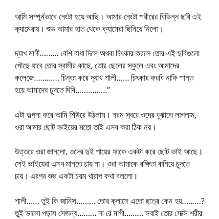
আমি সম্পুর্নভাবে নেংটা হয়ে আছি। আমার নেংটা শরীরের বিভিন্ন ছবি এই
ক্যামেরায়। শুভ আমার হাত থেকে ক্যামেরা ছিনিয়ে নিলো।
দ্যাখ মাগী……… বেশি বাধা দিলে অথবা চিৎকার করলে তোর এই ছবিগুলো
পৌছে যাবে তোর স্বামীর কাছে, তোর ছেলের স্কুলে এবং আমাদের
কলেজে………… চিন্তা করে দ্যাখ শালী…… চিৎকার করবি নাকি শান্ত
হয়ে আমাদের চুদতে দিবি……………”
এটা কল্পনা করে আমি শিউরে উঠলাম। নরম স্বরে ওদের বুঝাতে লাগলাম,
ওরা আমার ছোট ভাইয়ের মতো তাই এসব করা ঠিক নয়।
উত্তরে ওরা জানলো, ওদের দুই পায়ের ফাকে একটা করে ছোট ভাই আছে।
সেই ভাইয়েরা এসব মানতে চায় না। ওরা আমাকে রক্ষিতা বানিয়ে চুদতে
চায়। এরপর শুভ একটা চরম খারাপ কথা বললো।
শালী…… তুই কি জানিস……… তোর ক্লাসে এতো ছাত্র কেন হয়………?
তুই ভালো পড়াস সেজন্য……… না রে মাগী……… সবাই তোর সেক্সি শরীর