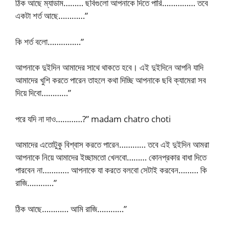
ঠিক আছে ম্যাডাম……… ছবিগুলো আপনাকে দিতে পারি…………… তবে
একটা শর্ত আছে…………”
কি শর্ত বলো……………”
আপনাকে দুইদিন আমাদের সাথে থাকতে হবে। এই দুইদিনে আপনি যাদি
আমাদের খুশি করতে পারেন তাহলে কথা দিচ্ছি আপনাকে ছবি ক্যামেরা সব
দিয়ে দিবো…………”
পরে যদি না দাও…………?” madam chatro choti
আমাদের এতোটুকু বিশ্বাস করতে পারেন………… তবে এই দুইদিন আমরা
আপনাকে নিয়ে আমাদের ইচ্ছামতো খেলবো……… কোনপ্রকার বাধা দিতে
পারবেন না………… আপনাকে যা করতে বলবো সেটাই করবেন……… কি
রাজি…………”
ঠিক আছে………… আমি রাজি…………”