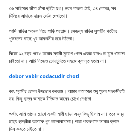
৩৬ সাইজের ডাঁসা ডাঁসা দুইটা দুধ। নরম পাতলা ঠোট, ৩৪ কোমর, সব
মিলিয়ে আমাকে দারুন সেক্সি দেখাতো।
আমি নাভির অনেক নিচে শাড়ি পরতাম। সেজন্য নাভির সুগভীর গর্তটাও
পুরুষদের কাছে খুব আকর্ষনীয় হয়ে উঠতো।
বিয়ের ১২ বছর পরেও আমার স্বামী সুযোগ পেলে একটা রাতও না চুদে থাকতে
চাইতো না। আমি নিজেও চোদাচুদিতে সহজে ক্লান্ত হতাম না।
debor vabir codacudir choti
বরং স্বামীর চোদন উপভোগ করতাম। আমার কলেজের শুধু পুরুষ সহকর্মীরাই
নয়, কিছু ছাত্র আমাকে রীতিমত কামের চোখে দেখতো।
অর্থাৎ আমি তাদের চোখে একটা মাগী ছাড়া অন্য কিছু ছিলাম না। তবে অন্য
ছাত্র ছাত্রীরা আমাকে খুব ভালোবাসতো। তারা পারতপক্ষে আমার ক্লাস
মিস করতে চাইতে না।