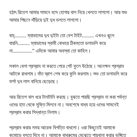
হঠাৎ রিতেশ আমার সামনে বসে হোগার বাল নিয়ে খেলতে লাগলো। আর শুভ
আমার পিছনে দাঁড়িয়ে দুই দুধ ডলতে লাগলো।
বাহ্……… ম্যাডামের দুধ দুইটা তো বেশ টাইট……… এখনও ঝুলে
যায়নি……… ম্যাডামের স্বামী বোধহয় ঠিকমতো ডলাডলি করে
না……………” এদিকে আমার অবস্থা তো কাহিল।
সকাল বেলা প্রস্রাব না করতে পেরে পেট ফুলে উঠেছে। অনেক্ষন প্রস্রাব
আটকে রাখলাম। দাঁত ব্রাশ শেষ করে কুলি করলাম। শুভ তো ডলাডলি করে
ফর্সা দুধ লাল বানিয়ে ছেড়েছে।
আর রিতেশ বাল ধরে টানাটানি করছে। বুঝতে পারছি প্রস্রাব না করা পর্যন্ত
ওদের হাত থেকে মুক্তি মিলবে না। অবশেষে বাধ্য হয়ে ওদের সামনেই
প্রস্রাব করার সিদ্ধান্ত নিলাম।
প্রস্রাব করার সময় আরেক বিপত্তি বাধলো। ওরা কিছুতেই আমাকে
কমোডে বসতে দিবে না। আমাকে বাথরুমের মেঝেতে পায়খানা করার ভঙ্গিতে