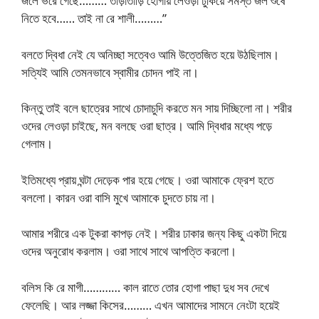
জলে ভরে গেছে……… তাড়াতাড়ি হোগায় লেওড়া ঢুকিয়ে সমস্ত জল শুষে
নিতে হবে…… তাই না রে শালী………”
বলতে দ্বিধা নেই যে অনিচ্ছা সত্বেও আমি উত্তেজিত হয়ে উঠছিলাম।
সত্যিই আমি তেমনভাবে স্বামীর চোদন পাই না।
কিন্তু তাই বলে ছাত্রের সাথে চোদাচুদি করতে মন সায় দিচ্ছিলো না। শরীর
ওদের লেওড়া চাইছে, মন বলছে ওরা ছাত্র। আমি দ্বিধার মধ্যে পড়ে
গেলাম।
ইতিমধ্যে প্রায় ঘন্টা দেড়েক পার হয়ে গেছে। ওরা আমাকে ফ্রেশ হতে
বললো। কারন ওরা বাসি মুখে আমাকে চুদতে চায় না।
আমার শরীরে এক টুকরা কাপড় নেই। শরীর ঢাকার জন্য কিছু একটা দিয়ে
ওদের অনুরোধ করলাম। ওরা সাথে সাথে আপত্তি করলো।
বলিস কি রে মাগী………… কাল রাতে তোর হোগা পাছা দুধ সব দেখে
ফেলেছি। আর লজ্জা কিসের……… এখন আমাদের সামনে নেংটা হয়েই