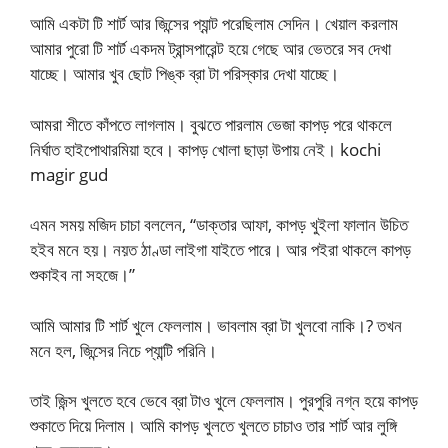
আমি একটা টি শার্ট আর জিন্সের প্যান্ট পরেছিলাম সেদিন। খেয়াল করলাম
আমার পুরো টি শার্ট একদম ট্রান্সপারেন্ট হয়ে গেছে আর ভেতরে সব দেখা
যাচ্ছে। আমার খুব ছোট পিঙ্ক ব্রা টা পরিস্কার দেখা যাচ্ছে।
আমরা শীতে কাঁপতে লাগলাম। বুঝতে পারলাম ভেজা কাপড় পরে থাকলে
নির্ঘাত হাইপোথারমিয়া হবে। কাপড় খোলা ছাড়া উপায় নেই। kochi
magir gud
এমন সময় মজিদ চাচা বললেন, “ডাক্তার আফা, কাপড় খুইলা ফালান উচিত
হইব মনে হয়। নয়ত ঠাণ্ডা লাইগা যাইতে পারে। আর পইরা থাকলে কাপড়
শুকাইব না সহজে।”
আমি আমার টি শার্ট খুলে ফেললাম। ভাবলাম ব্রা টা খুলবো নাকি।? তখন
মনে হল, জিন্সের নিচে প্যান্টি পরিনি।
তাই জিন্স খুলতে হবে ভেবে ব্রা টাও খুলে ফেললাম। পুরপুরি নগ্ন হয়ে কাপড়
শুকাতে দিয়ে দিলাম। আমি কাপড় খুলতে খুলতে চাচাও তার শার্ট আর লুঙ্গি