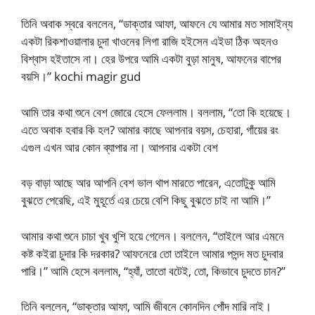
তিনি অবাক স্বরে বললেন, “ডাক্তার আফা, আফনে যে আমার মত সামাইন্য
একটা রিকশাওয়ালার চুদা খাওনের লিগা রাজি হইসেন এইডা ঠিক অহনও
বিশ্বাস হইতাসে না। হের উপরে আমি একটা বুড়া মানুষ, আফনের বাপের
বয়সি।” kochi magir gud
আমি তার কথা শুনে বেশ জোরে হেসে ফেললাম। বললাম, “তো কি হয়েছে।
এতে অবাক হবার কি হল? আমার কাছে আপনার বয়স, চেহারা, গাঁয়ের রং
এগুল এখন আর কোন ব্যাপার না। আপনার একটা বেশ
বড় বাড়া আছে আর আপনি বেশ ভাল থাপ মারতে পারেন, এতোটুকু আমি
বুঝতে পেরেছি, এই মুহূর্তে এর চেয়ে বেশি কিছু বুঝতে চাই না আমি।”
আমার কথা শুনে চাচা খুব খুশি হয়ে গেলেন। বললেন, “তাইলে আর এমনে
কষ্ট কইরা চুদার কি দরকার? আফনেরে তো তাইলে আমার পসন্দ মত চুদবার
পারি।” আমি হেসে বললাম, “হ্যাঁ, তাতো বটেই, তো, কিভাবে চুদতে চান?”
তিনি বললেন, “ডাক্তার আফা, আমি জীবনে কোনদিন পোঁদ মারি নাই।