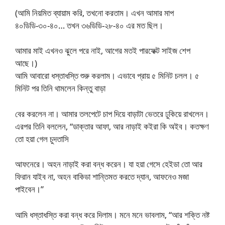
(আমি নিয়মিত ব্যায়াম করি, তখনো করতাম। এখন আমার মাপ
৪০ডিডি-৩০-৪০… তখন ৩৬ডিডি-২৮-৪০ এর মত ছিল।
আমার মাই এখনও ঝুলে পরে নাই, আগের মতই পারফেক্ট সাইজ শেপ
আছে।)
আমি আবারো ধস্তাধস্তি শুরু করলাম। এভাবে প্রায় ৫ মিনিট চলল। ৫
মিনিট পর তিনি থামলেন কিন্তু বাড়া
বের করলেন না। আমার তলপেটে চাপ দিয়ে বাড়াটা ভেতরে ঢুকিয়ে রাখলেন।
এরপর তিনি বললেন, “ডাক্তার আফা, আর নাড়াই কইরা কি অইব। কতক্ষণ
তো হয়া গেল চুদতাসি
আফনেরে। অহন নাড়াই করা বন্ধ করেন। যা হয়া গেসে হেইডা তো আর
ফিরান যাইব না, অহন বাকিডা শান্তিমত করতে দ্যান, আফনেও মজা
পাইবেন।”
আমি ধস্তাধস্তি করা বন্ধ করে দিলাম। মনে মনে ভাবলাম, “আর শক্তি নষ্ট