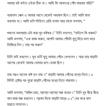
আমার বউ কইত এইডা ঠিক না। আমি কি আফনের পোঁদ মারবার পারি?”
অ্যানাল সেক্স এ আমার আগে থেকেই অভ্যাস ছিল। তাই আমি মানা
করলাম না। আমি ডগি স্টাইলে রেডি হলাম আর তাকে বললাম, “
শুকনো অবস্থায় এটা করা খুব কষ্টকর।” তিনি বললেন, “তাইলে কি করুম?
আমি বললাম, “এক কাজ করুন, আপনি আমার পোঁদটা থুতু দিয়ে ভাল করে
ভিজিয়ে নিন। তার পর করুন”
তিনি তাই করলেন। মুখ ভর্তি থুতু আমার পোঁদে ফেললেন। আর তার বাড়াটা
আগের থেকেই আমার ভোদার রসে ভেজা ছিল।
তার পরও অনেক কষ্ট হল তার ৭” বাড়াটা আমার পোঁদের মধ্যে নিতে। ৫
মিনিট চেষ্টার পর পুরো বাড়াটা পোঁদের মধ্যে নিতে পারলাম।
আমি বললাম, “মজিদ চাচা, আস্তে আস্তে শুরু করেন।” তিনি খুব ধীরে ধীরে
থাপ মারা শুরু করলেন। প্রথম দিকে বাড়াটা মাত্র ১-২” বের করে থাপ
মারতে লাগলেন।