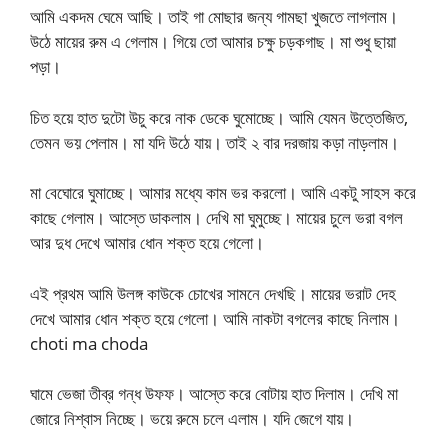
আমি একদম ঘেমে আছি। তাই গা মোছার জন্য গামছা খুজতে লাগলাম।
উঠে মায়ের রুম এ গেলাম। গিয়ে তো আমার চক্ষু চড়কগাছ। মা শুধু ছায়া
পড়া।
চিত হয়ে হাত দুটো উচু করে নাক ডেকে ঘুমোচ্ছে। আমি যেমন উত্তেজিত,
তেমন ভয় পেলাম। মা যদি উঠে যায়। তাই ২ বার দরজায় কড়া নাড়লাম।
মা বেঘোরে ঘুমাচ্ছে। আমার মধ্যে কাম ভর করলো। আমি একটু সাহস করে
কাছে গেলাম। আস্তে ডাকলাম। দেখি মা ঘুমুচ্ছে। মায়ের চুলে ভরা বগল
আর দুধ দেখে আমার ধোন শক্ত হয়ে গেলো।
এই প্রথম আমি উলঙ্গ কাউকে চোখের সামনে দেখছি। মায়ের ভরাট দেহ
দেখে আমার ধোন শক্ত হয়ে গেলো। আমি নাকটা বগলের কাছে নিলাম।
choti ma choda
ঘামে ভেজা তীব্র গন্ধ উফফ। আস্তে করে বোটায় হাত দিলাম। দেখি মা
জোরে নিশ্বাস নিচ্ছে। ভয়ে রুমে চলে এলাম। যদি জেগে যায়।