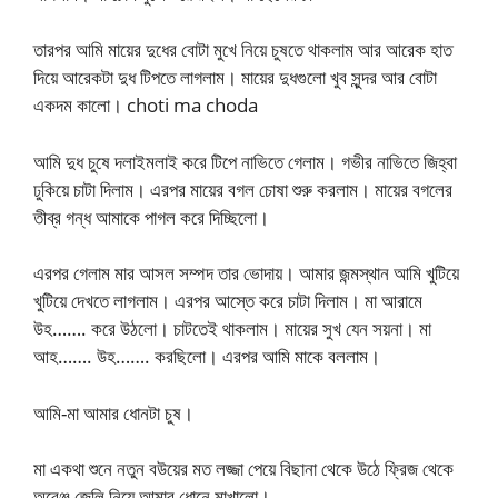
তারপর আমি মায়ের দুধের বোটা মুখে নিয়ে চুষতে থাকলাম আর আরেক হাত
দিয়ে আরেকটা দুধ টিপতে লাগলাম। মায়ের দুধগুলো খুব সুন্দর আর বোটা
একদম কালো। choti ma choda
আমি দুধ চুষে দলাইমলাই করে টিপে নাভিতে গেলাম। গভীর নাভিতে জিহ্বা
ঢুকিয়ে চাটা দিলাম। এরপর মায়ের বগল চোষা শুরু করলাম। মায়ের বগলের
তীব্র গন্ধ আমাকে পাগল করে দিচ্ছিলো।
এরপর গেলাম মার আসল সম্পদ তার ভোদায়। আমার জন্মস্থান আমি খুটিয়ে
খুটিয়ে দেখতে লাগলাম। এরপর আস্তে করে চাটা দিলাম। মা আরামে
উহ……. করে উঠলো। চাটতেই থাকলাম। মায়ের সুখ যেন সয়না। মা
আহ……. উহ……. করছিলো। এরপর আমি মাকে বললাম।
আমি-মা আমার ধোনটা চুষ।
মা একথা শুনে নতুন বউয়ের মত লজ্জা পেয়ে বিছানা থেকে উঠে ফ্রিজ থেকে
অরেঞ্জ জেলি নিয়ে আমার ধোনে মাখালো।