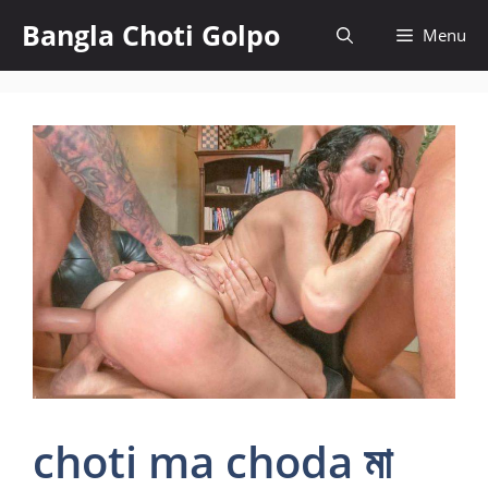
Skip
Bangla Choti Golpo
Menu
to
content
choti ma choda মা