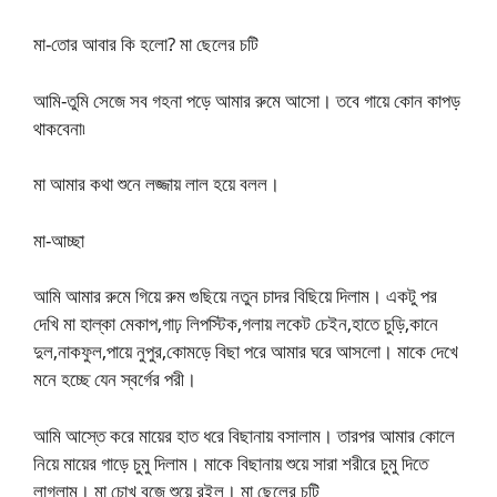
মা-তোর আবার কি হলো? মা ছেলের চটি
আমি-তুমি সেজে সব গহনা পড়ে আমার রুমে আসো। তবে গায়ে কোন কাপড়
থাকবেনা৷
মা আমার কথা শুনে লজ্জায় লাল হয়ে বলল।
মা-আচ্ছা
আমি আমার রুমে গিয়ে রুম গুছিয়ে নতুন চাদর বিছিয়ে দিলাম। একটু পর
দেখি মা হাল্কা মেকাপ,গাঢ় লিপস্টিক,গলায় লকেট চেইন,হাতে চুড়ি,কানে
দুল,নাকফুল,পায়ে নুপুর,কোমড়ে বিছা পরে আমার ঘরে আসলো। মাকে দেখে
মনে হচ্ছে যেন স্বর্গের পরী।
আমি আস্তে করে মায়ের হাত ধরে বিছানায় বসালাম। তারপর আমার কোলে
নিয়ে মায়ের গাড়ে চুমু দিলাম। মাকে বিছানায় শুয়ে সারা শরীরে চুমু দিতে
লাগলাম। মা চোখ বুজে শুয়ে রইল। মা ছেলের চটি