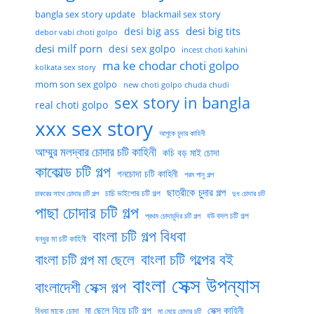
bangla sex story update
blackmail sex story
desi big tits
desi big ass
debor vabi choti golpo
desi milf porn
desi sex golpo
incest choti kahini
ma ke chodar choti golpo
kolkata sex story
mom son sex golpo
new choti golpo chuda chudi
sex story in bangla
real choti golpo
xxx sex story
আপুকে চুদার কাহিনী
আম্মুর মলদ্বার চোদার চটি কাহিনী
কচি বড় মাই চোদা
কাকোল্ড চটি গল্প
গনচোদা চটি কাহিনী
গরম পানু গল্প
ছাত্রীকে চুদার গল্প
চাচি ভাইপোর চটি গল্প
চাকরের সাথে চোদার চটি গল্প
দুধ চোদার চটি
পাছা চোদার চটি গল্প
বউ বদল চটি গল্প
প্রথম চোদাচুদির চটি গল্প
বাংলা চটি গল্প বিধবা
বন্ধুর মা চটি কাহিনী
বাংলা চটি গল্পের বই
বাংলা চটি গল্প মা ছেলে
বাংলা সেক্স উপন্যাস
বাংলাদেশী সেক্স গল্প
মা ছেলে বিয়ে চটি গল্প
সেক্স কাহিনী
বিধবা মাকে চোদা
মা মেয়ে চোদার চটি