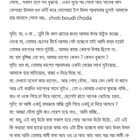
সোনা.. সকাল হলে সব বুঝবো . এখন সুয়ে পর সোনা আহ অনেক মাল
ফেলছো উমমম গুদ ভর্তি করে ফেলেছো ইশ উমম প্রথমবার চুদেই আমাকে
হার মানালে সোনা আঃ.. choti boudi choda
সৃতি: মা, ও মা .. তুমি কি কাল রাতের জন্য আমার উপর মাইন্ড করেছ .
দেখো মা, তোমার ছেলের বীর্যে আমার পেট হচ্ছেনা তাই আমি বাধ্য হয়েই
তোমার ভাগ্নের সাথে সুইছি.. আমার কাছে কোনো উপায় ছিলো না..
মা: হুম বুঝ্চ্ছি তো বল, আমার ভাগ্নে কেমন ? কেমন বুঝলে ?
সৃতি: হুম মা, তোমার ভাগ্নে প্রথমবার একটা মেয়ের সাথে সুইয়েছে..
আমাকে হার মানিয়েছে, বাচ্চা ও দিয়ে দিছে মা..
মা: দেখতে হবেনা কার ভাগ্নে.. আর শোন্ বৌমা.. আর যেন কেউ না জানে
আর এই কয়দিন ভাগ্নের সাথে সুইও . তো ও কোথায় এখনো ঘুমচ্চে নাকি..
যাও না ওকে গিয়ে চা দিয়ে আসো , ছেলেটা রাতে অনেক খেটেছে হয়ত..
সৃতি: মা আমি একটু বাথরুমে যাচ্চি তুমি গিয়ে একটু চা দিয়ে আসবে ?
মা: আচ্ছা বৌমা তুমি যাও ফ্রেশ হয়ে নাও.. আমি যাচ্ছি..
মা: বাবু, এই বাবু উঠো বাবা সকাল হয়ে গেছে অনেক উঠো উঠো.. এই এই
কি করছো বাবা ছারো ছারো বাবাঃ নাহ এটা ঠিক হচ্ছেনা বাবা আহ উমম উমম
না বাবা আমি তোমার মামী বাবা আহ ওহ রে আহ আহ আহ আঃ আঃ মামী কে