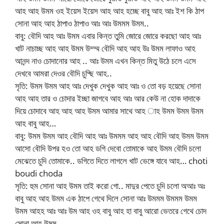
আহ আহ উমম ওহ ইয়েস ইয়েস আহ আহ হচ্ছে বাবু আহ আঃ ইশ কি ঠাপ
সোনা আহ আহ ঠাপাও ঠাপাও আঃ আঃ উমমম উমম..
বাবু: বৌদি আহ আঃ উমম এবার কিন্ত তুমি জোরে জোরে করছো আহ আঃ
খাট নাচাচ্ছ আহ আহ উমম উম্ম্ম বৌদি আহ আহ উঃ উমম লাফাও আহ
আনন্দ নাও চোদানোর আহ .. আঃ উমম এখন কিন্ত মিতু উঠে চলে এসে
দেখবে আমরা দেওর বৌদি চুদ্ছি আহ..
সৃতি: উমম উমম আহ আঃ দেখুক দেখুক আহ আঃ ও তো বড় হয়েছে সোনা
আহ আহ তার ও চোদার ইচ্ছা জাগবে আহ আঃ আর কেউ না হোক দাদাকে
দিয়ে চোদাবে আহ আহ আহ উমম আমার সাথে আহ াহ উমম উমম উমম
আহ বাবু আহ…
বাবু: উমম উমম আহ বৌদি আহ আঃ উমমম আহ আহ বৌদি আহ উমম উমম
আসো বৌদি উপর হও তো আহ ডগি দেবো তোমাকে আহ উমম বৌদি চলো
মেঝেতে চুদি তোমাকে.. ডগিতে দিতে লাগলে খাট ভেঙ্গে যাবে আহ… choti
boudi choda
সৃতি: হুম সোনা আহ উমম তাই করো গো.. মাদুর পেতে চুদি চলো অআঃ অঃ
বাবু আহ আহ উমম এক ঠাপে গেথে দিলে সোনা আঃ উমমম উমমম উমম
উমম আহহ আঃ আঃ উম আহ ওহ বাবু আহ হা বাবু আরো ভেতরে গেথে চোদ
সোনা আহ উমম ..