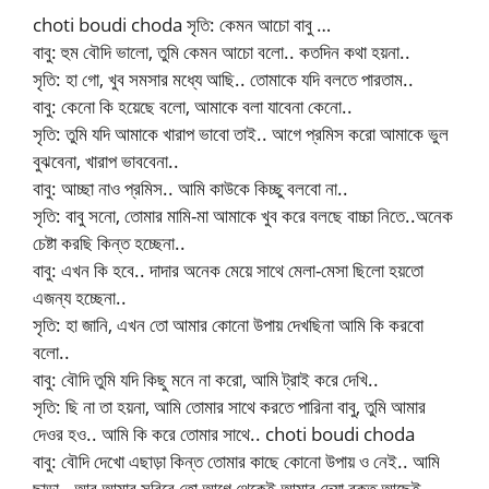
choti boudi choda সৃতি: কেমন আচো বাবু …
বাবু: হুম বৌদি ভালো, তুমি কেমন আচো বলো.. কতদিন কথা হয়না..
সৃতি: হা গো, খুব সমসার মধ্যে আছি.. তোমাকে যদি বলতে পারতাম..
বাবু: কেনো কি হয়েছে বলো, আমাকে বলা যাবেনা কেনো..
সৃতি: তুমি যদি আমাকে খারাপ ভাবো তাই.. আগে প্রমিস করো আমাকে ভুল
বুঝবেনা, খারাপ ভাববেনা..
বাবু: আচ্ছা নাও প্রমিস.. আমি কাউকে কিচ্ছু বলবো না..
সৃতি: বাবু সনো, তোমার মামি-মা আমাকে খুব করে বলছে বাচ্চা নিতে..অনেক
চেষ্টা করছি কিন্ত হচ্ছেনা..
বাবু: এখন কি হবে.. দাদার অনেক মেয়ে সাথে মেলা-মেসা ছিলো হয়তো
এজন্য হচ্ছেনা..
সৃতি: হা জানি, এখন তো আমার কোনো উপায় দেখছিনা আমি কি করবো
বলো..
বাবু: বৌদি তুমি যদি কিছু মনে না করো, আমি ট্রাই করে দেখি..
সৃতি: ছি না তা হয়না, আমি তোমার সাথে করতে পারিনা বাবু, তুমি আমার
দেওর হও.. আমি কি করে তোমার সাথে.. choti boudi choda
বাবু: বৌদি দেখো এছাড়া কিন্ত তোমার কাছে কোনো উপায় ও নেই.. আমি
ছাড়া.. আর আমার সরিরে তো আগে থেকেই আমার দেয়া রক্ত আছেই..