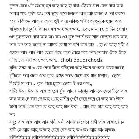
চুদতে যেয়ে খাট ভাংছে হুম আহ আহ হা বাবা এইবার মাল ফেল বাবা আহ
আবার পরে চুদিস আঃ দেখ দুপুর হতে চললো আহ আঃ রান্না ও তো করতে
হবে নাকি হুম আহ না খেলে তুই গায়ে সক্তি পাবি কোত্থেকে হুমম আর
সক্তি ছাড়া চুদবি কি করে হুম আহ আঃ আহ.. তোকে আর ৪ ৫ দিন বৌমার
গুদ চুদতে হবে বাবা আহ আঃ আঃ গুদ চুদে স্পার্ম ভরা মাল ফেলতে হবে আহ
আহ আঃ আহ তবেই না আমার বৌমা মা হবে আহ আঃ… হা রে আহা সৃতি ও
তোকে আহ আহ আহ ছেলে দিছে নাকি মেয়ে আহ আহ আহাহা উমম উমম
াহ ঢাল বাবা আহ আহ আহ.. choti boudi choda
সৃতি: উমম মা ও তো মেয়ে দিতে চাচ্ছিলো আহ উমম আপনার মতো করেই
চুদ্চিলো পরে ওকে ওকে বুকে দুদের সাথে চেপে ধরে মাল ঢালাই.. ছেলে
নিয়েচি মা আহ.. বুকে নিয়ে চুদলে ছেলে ই হয় আহ,,
মামী: উমম উমমম আহ তাহলে বুঝি আমার ভাগ্নে আমাকে মেয়ে দিবে আহ
আহ আহ দে বাবা দে আহ াহ মামীর পেটে মেয়ে ভরে দে আহ আঃ উমম
উমম আহ াহ বাবা রে আহ আহ ঢাল বাবা… আহ ঢাল ঢাল আহ আহ আহ
আঃ
বাবু: আহ আহ আহ আহ মামী মামী আমার বেরোবে মামী আহ আহাহ নেন
মামী নে আহ আহ আআহ মেয়ে নেন আহ আঃ আঃ আহ আঃ অহ্ছ্হঃ
মমীঈঈঈঈঈ মমীঈঈঈঈঈঈঈঈঈ মমীঈঈঈঈঈঈঈঈঈঈঈই