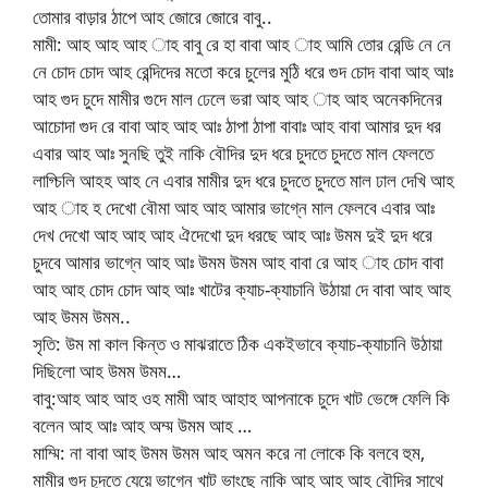
তোমার বাড়ার ঠাপে আহ জোরে জোরে বাবু..
মামী: আহ আহ আহ াহ বাবু রে হা বাবা আহ াহ আমি তোর রেন্ডি নে নে
নে চোদ চোদ আহ রেন্দিদের মতো করে চুলের মুঠি ধরে গুদ চোদ বাবা আহ আঃ
আহ গুদ চুদে মামীর গুদে মাল ঢেলে ভরা আহ আহ াহ আহ অনেকদিনের
আচোদা গুদ রে বাবা আহ আহ আঃ ঠাপা ঠাপা বাবাঃ আহ বাবা আমার দুদ ধর
এবার আহ আঃ সুনছি তুই নাকি বৌদির দুদ ধরে চুদতে চুদতে মাল ফেলতে
লাগ্চিলি আহহ আহ নে এবার মামীর দুদ ধরে চুদতে চুদতে মাল ঢাল দেখি আহ
আহ াহ হ দেখো বৌমা আহ আহ আমার ভাগ্নে মাল ফেলবে এবার আঃ
দেখ দেখো আহ আহ আহ ঐদেখো দুদ ধরছে আহ আঃ উমম দুই দুদ ধরে
চুদবে আমার ভাগ্নে আহ আঃ উমম উমম আহ বাবা রে আহ াহ চোদ বাবা
আহ আহ চোদ চোদ আহ আঃ খাটের ক্যাচ-ক্যাচানি উঠায়া দে বাবা আহ আহ
আহ উমম উমম..
সৃতি: উম মা কাল কিন্ত ও মাঝরাতে ঠিক একইভাবে ক্যাচ-ক্যাচানি উঠায়া
দিছিলো আহ উমম উমম…
বাবু:আহ আহ আহ ওহ মামী আহ আহাহ আপনাকে চুদে খাট ভেঙ্গে ফেলি কি
বলেন আহ আঃ আহ অম্ম উমম আহ …
মাম্মি: না বাবা আহ উমম উমম আহ অমন করে না লোকে কি বলবে হুম,
মামীর গুদ চুদতে যেয়ে ভাগ্নে খাট ভাংছে নাকি আহ আহ আহ বৌদির সাথে