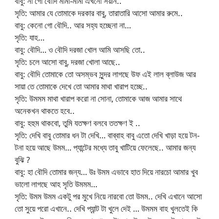
বাবু: না গো বৌদি মামা-মামী এখনো সয়নি..
সৃতি: আমার যে তোমাকে দরকার বাবু, তারাতারি আসো আমার রুমে..
বাবু: কেনো গো বৌদি.. আর সহ্য হচ্ছেনা না…
সৃতি: যাহ…
বাবু: বৌদি… ও বৌদি দরজা খোল আমি আসছি তো..
সৃতি: চলে আসো বাবু, দরজা খোলা আছে..
বাবু: বৌদি তোমাকে তো অসম্ভব সুন্দর লাগছে উফ এই লাল ব্লাউজ আর
সায়া তে তোমাকে দেখে তো আমার মাথা খারাপ হচ্ছে..
সৃতি: উমমম মাথা খারাপ করো না সোনা, তোমাকে আজ আমার সাথে
অনেকখন থাকতে হবে..
বাবু: হহুম থাকবো, তুমি যতক্ষণ বলবে ততক্ষণ ই ..
সৃতি: দেখি বাবু তোমার ধন টা দেখি… বাব্বাহ বাবু এতো দেখি খাড়া হয়ে টন-
টনা হয়ে আছে উমম… প্যান্টের মধ্যে তাবু খাটিয়ে ফেলেছে.. আমার জন্য
বুঝি ?
বাবু: হা বৌদি তোমার জন্য… উঃ উমম এভাবে হাত দিয়ে নারচো আমার খুব
ভালো লাগছে আহ সৃতি উমমম…
সৃতি: উমম উমম একটু পর মুখে নিয়ে নারবো তো উমম.. দেখি এখানে আসো
তো সুয়ে পরো এখানে.. দেখি প্যান্ট টা খুলে দেই … উমমম বাহ খুলতেই কি