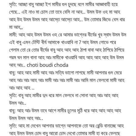
সৃতি: আচ্ছা বাবু আচ্ছা ইশ মামীর গুদ চুদছে বলে মামীর আজ্ঞাবাহী হয়ে
গেছে.. এই নাও মা চোস তো তবে বেসি না আহ.. উমম উফ ওহ মা আহ
আহ উহ উমম উমম আহ আস্তে আস্তে আহ.. উম তোমার জিভে বেস ধার
মা আহ,,
মামী: আহ আহ উমম উমম ওহ রে আমার ভাগ্নের বীর্যের খুব স্বাদ উমম উম
এই বাবু এমন টেস্টি বীর্য আমাকে খাওয়াবি না ? আহ উমম লোভে পরে
গেলাম তো রে তোর বীর্যের বাবু আহ আহ আহ ঠাপা বাবা আহ ঠাপিয়ে ঠাপিয়ে
গরম ঘন মাল বানা আহ আঃ মামীকে খাওয়াবি আহ আহ আহ আহ উম উমম
আহ আঃ.. choti boudi choda
বাবু: আহ আহ মামী আহ আঃ সত্যি ভালো লাগছে মামী আপনার গুদ মেরে
আহ আঃ আঃ আহ আঃ মামী আঃ আঃ মামী আঃ আমি মাল ফেলবো মামী আহ
আঃ আহ আহ ..
সৃতি: বাবু আহ মামীর দুদ ধরে মাল ফেলবে না সোনা আহ আঃ আহ আহ
উমম আঃ..
বাবু: আহ আঃ উমম তবে আগে মামীর চুলের মুঠি ধরে আহ আহ আহ আহ
উমম উমম আহ আঃ..
সৃতি: আহ মা দেখেন আপনার ভাগ্নে আপনাকে তো অর রেন্ডি বানাচ্ছে আহ
আহ উমম উমম চোদ বাবু আরো চোদ দেখো তোমার মামী হা করে ফেলছে