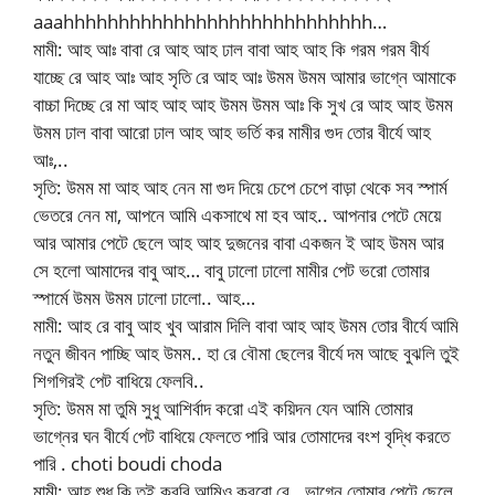
aaahhhhhhhhhhhhhhhhhhhhhhhhhhhh…
মামী: আহ আঃ বাবা রে আহ আহ ঢাল বাবা আহ আহ কি গরম গরম বীর্য
যাচ্ছে রে আহ আঃ আহ সৃতি রে আহ আঃ উমম উমম আমার ভাগ্নে আমাকে
বাচ্চা দিচ্ছে রে মা আহ আহ আহ উমম উমম আঃ কি সুখ রে আহ আহ উমম
উমম ঢাল বাবা আরো ঢাল আহ আহ ভর্তি কর মামীর গুদ তোর বীর্যে আহ
আঃ,..
সৃতি: উমম মা আহ আহ নেন মা গুদ দিয়ে চেপে চেপে বাড়া থেকে সব স্পার্ম
ভেতরে নেন মা, আপনে আমি একসাথে মা হব আহ.. আপনার পেটে মেয়ে
আর আমার পেটে ছেলে আহ আহ দুজনের বাবা একজন ই আহ উমম আর
সে হলো আমাদের বাবু আহ… বাবু ঢালো ঢালো মামীর পেট ভরো তোমার
স্পার্মে উমম উমম ঢালো ঢালো.. আহ…
মামী: আহ রে বাবু আহ খুব আরাম দিলি বাবা আহ আহ উমম তোর বীর্যে আমি
নতুন জীবন পাচ্ছি আহ উমম.. হা রে বৌমা ছেলের বীর্যে দম আছে বুঝলি তুই
শিগগিরই পেট বাধিয়ে ফেলবি..
সৃতি: উমম মা তুমি সুধু আশির্বাদ করো এই কয়িদন যেন আমি তোমার
ভাগ্নের ঘন বীর্যে পেট বাধিয়ে ফেলতে পারি আর তোমাদের বংশ বৃদ্ধি করতে
পারি . choti boudi choda
মামী: আহ শুধু কি তুই করবি আমিও করবো রে.. ভাগ্নে তোমার পেটে ছেলে