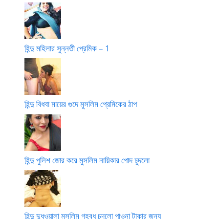
হিন্দু মহিলার সুন্নতী প্রেমিক – 1
হিন্দু বিধবা মায়ের গুদে মুসলিম প্রেমিকের ঠাপ
হিন্দু পুলিশ জোর করে মুসলিম নায়িকার পোদ চুদলো
হিন্দু দুধওয়ালা মুসলিম গৃহবধূ চুদলো পাওনা টাকার জন্য