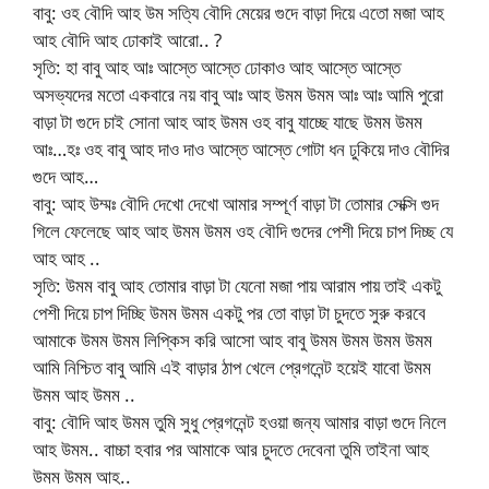
বাবু: ওহ বৌদি আহ উম সত্যি বৌদি মেয়ের গুদে বাড়া দিয়ে এতো মজা আহ
আহ বৌদি আহ ঢোকাই আরো.. ?
সৃতি: হা বাবু আহ আঃ আস্তে আস্তে ঢোকাও আহ আস্তে আস্তে
অসভ্যদের মতো একবারে নয় বাবু আঃ আহ উমম উমম আঃ আঃ আমি পুরো
বাড়া টা গুদে চাই সোনা আহ আহ উমম ওহ বাবু যাচ্ছে যাছে উমম উমম
আঃ…হঃ ওহ বাবু আহ দাও দাও আস্তে আস্তে গোটা ধন ঢুকিয়ে দাও বৌদির
গুদে আহ…
বাবু: আহ উম্মঃ বৌদি দেখো দেখো আমার সম্পূর্ণ বাড়া টা তোমার সেক্সি গুদ
গিলে ফেলেছে আহ আহ উমম উমম ওহ বৌদি গুদের পেশী দিয়ে চাপ দিচ্ছ যে
আহ আহ ..
সৃতি: উমম বাবু আহ তোমার বাড়া টা যেনো মজা পায় আরাম পায় তাই একটু
পেশী দিয়ে চাপ দিচ্ছি উমম উমম একটু পর তো বাড়া টা চুদতে সুরু করবে
আমাকে উমম উমম লিপ্কিস করি আসো আহ বাবু উমম উমম উমম উমম
আমি নিশ্চিত বাবু আমি এই বাড়ার ঠাপ খেলে প্রেগনেন্ট হয়েই যাবো উমম
উমম আহ উমম ..
বাবু: বৌদি আহ উমম তুমি সুধু প্রেগনেন্ট হওয়া জন্য আমার বাড়া গুদে নিলে
আহ উমম.. বাচ্চা হবার পর আমাকে আর চুদতে দেবেনা তুমি তাইনা আহ
উমম উমম আহ..