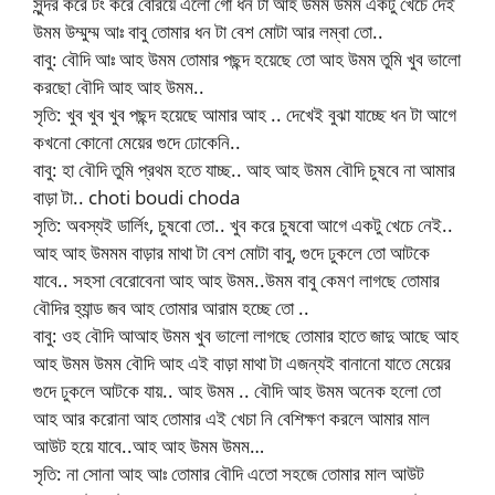
সুন্দর করে টং করে বেরিয়ে এলো গো ধন টা আহ উমম উমম একটু খেচে দেই
উমম উম্মুম্ম আঃ বাবু তোমার ধন টা বেশ মোটা আর লম্বা তো..
বাবু: বৌদি আঃ আহ উমম তোমার পছন্দ হয়েছে তো আহ উমম তুমি খুব ভালো
করছো বৌদি আহ আহ উমম..
সৃতি: খুব খুব খুব পছন্দ হয়েছে আমার আহ .. দেখেই বুঝা যাচ্ছে ধন টা আগে
কখনো কোনো মেয়ের গুদে ঢোকেনি..
বাবু: হা বৌদি তুমি প্রথম হতে যাচ্ছ.. আহ আহ উমম বৌদি চুষবে না আমার
বাড়া টা.. choti boudi choda
সৃতি: অবস্যই ডার্লিং, চুষবো তো.. খুব করে চুষবো আগে একটু খেচে নেই..
আহ আহ উমমম বাড়ার মাথা টা বেশ মোটা বাবু, গুদে ঢুকলে তো আটকে
যাবে.. সহসা বেরোবেনা আহ আহ উমম..উমম বাবু কেমণ লাগছে তোমার
বৌদির হ্যান্ড জব আহ তোমার আরাম হচ্ছে তো ..
বাবু: ওহ বৌদি আআহ উমম খুব ভালো লাগছে তোমার হাতে জাদু আছে আহ
আহ উমম উমম বৌদি আহ এই বাড়া মাথা টা এজন্যই বানানো যাতে মেয়ের
গুদে ঢুকলে আটকে যায়.. আহ উমম .. বৌদি আহ উমম অনেক হলো তো
আহ আর করোনা আহ তোমার এই খেচা নি বেশিক্ষণ করলে আমার মাল
আউট হয়ে যাবে..আহ আহ উমম উমম…
সৃতি: না সোনা আহ আঃ তোমার বৌদি এতো সহজে তোমার মাল আউট