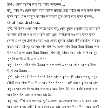
ঠাপাও সোনা আমার আহ আঃ আহ আহ্হুম্ম্ম …
বাবু: আহ আঃ বৌদি বলো আহ আমার মাজায় জোর আছে না আহ উমম উমম
উমম আহ বোন আসুক না আহ আসলেই চুদে দেবো আহ উমম উমমম..
choti boudi choda
সৃতি: ছি উমম এসব কথা বলতে হয়না বাবু, বোন চুদলে বেন্চোদ হয়ে যাবে তুমি
যা আমি চাই না আহ আহ আমি চাই তুমি বৌদিচোদা হও আহ উমম উমম
সোনা এখন মৃদু ঠাপ দাও আহ এত জোরে চুদলে তোমার বীর্য বেরোবে বেরোবে
করবে আহ আস্তে আস্তে কচি ঠাপ দাও এখন আহ উমম উমম উমমম আহ
উমম এইত হা এমন উমম উমমম সোনা বাবু আমার আহ আঃ বৌদি কে খুব
সুখ দিচ্ছে উমম উমম আহ উমম ..
বাবু : উমমম বৌদি আহ উমমম অনেক হলো এখন আসো না আমার উপর
উঠো হুম উমমম…
সৃতি: আহ বাড়া টা উমম উমমউ উমম আহ বাবু বাড়া টা আমার গুদ চুদে খুব
টেস্টি হয়ে গেছে উমম উমম আহ উমম উমমম… এই নাও বাবু আঃ আআহ
বাবু রে অআহহ কি আরাম আহ আহ আহ উমম উঠবোস করছি দেখো আহ
আঃ উমম উম আহ আহ আঃ আঃ উঃ..
বাবু: ওহ বৌদি আহ আঃ ওহ তুমি একদম প্রফেসনাল দের মতো করছ আহ
আঃ তোমার দুদ দুটো কি সুন্দর লাফাচ্ছে আহ আঃ আঃ উমম উমম আহ একটু