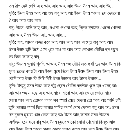
তল ঠাপ দেই দেখি আহ আহ আহ আহ আহ উমম উমম আহ আহ উঃ..
সৃতি: উমম উমম আহ আঃ ওহ বাবু আহ আঃ উমম উমম আমার দুদ দেখবেনা
? আহ আহ আহ আহ
বাবু: উমম বৌদি আহ আহ দেখবো দেখবো আহ প্লিজ ব্লাউজ খোলো খোলো
আহ আহ উমম উমম আ,, আহ আহ…
সৃতি: যাহ, আমার লজ্জা করে আহ আহ আহ আহ আস্তে বাবু আহ আহ
উমম উমম তুমি উঠে এসে খুলে নাও না আহ আহ দেখোনা বৌদির দুদ পছন্দ
হয় কিনা আআহ বাবু…
বাবু: উমমম খুলছি খুলছি আআহ উমম ওহ বৌদি এত ফর্সা দুদ আহ উমম কি
সুন্দর দুদের বলয় টা আহ উমম মুখে নিবো উমম উমম উমম আহ উমম উমম
বৌদি আহ উমম কি মিষ্টি মিষ্টি উমম উমমম আহ উমম উমমম…
সৃতি: উম্মুমু উমম উমম আহ দুষ্টু ছেলে বৌদির ব্লাউজ খুলে দুদ খাচ্ছে আঃ
আঃ আর গুদ মারছে আহ আহ মারো মারো আহ আঃ জোরে জোরে মারো
সোনা আহ আহ তোমার দাদার সব স্পার্ম মেরে ফেলো তো আহ আঃ আমি চাই
তুমি তোমার স্পার্ম দিয়ে আমার সামির স্পার্ম মেরে ফেলো বাবু আহ আঃ উমম
দুদ চুষতে চুষতে চোদ সোনা আহ আঃ উমম আহ আমার উমম উমমম
অর্গাজম হয়ে যাবে বাবু আহ উমম চুদতে থাকো সোনা থেমোনা কিন্ত আহ
আহ উমম উমম আরো জোরে জোরে ঘুতাও ঘুতাও আহ আহ উমম উমম আহ