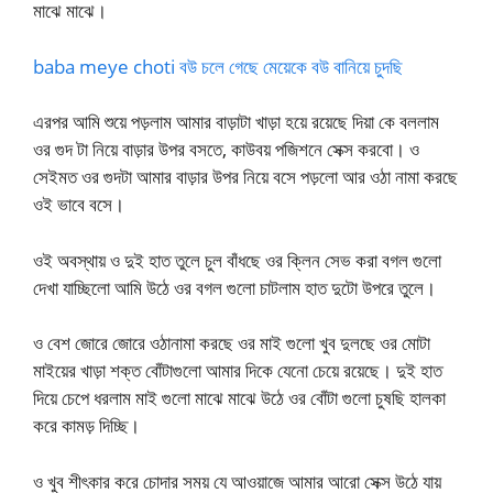
মাঝে মাঝে।
baba meye choti বউ চলে গেছে মেয়েকে বউ বানিয়ে চুদছি
এরপর আমি শুয়ে পড়লাম আমার বাড়াটা খাড়া হয়ে রয়েছে দিয়া কে বললাম
ওর গুদ টা নিয়ে বাড়ার উপর বসতে, কাউবয় পজিশনে সেক্স করবো। ও
সেইমত ওর গুদটা আমার বাড়ার উপর নিয়ে বসে পড়লো আর ওঠা নামা করছে
ওই ভাবে বসে।
ওই অবস্থায় ও দুই হাত তুলে চুল বাঁধছে ওর ক্লিন সেভ করা বগল গুলো
দেখা যাচ্ছিলো আমি উঠে ওর বগল গুলো চাটলাম হাত দুটো উপরে তুলে।
ও বেশ জোরে জোরে ওঠানামা করছে ওর মাই গুলো খুব দুলছে ওর মোটা
মাইয়ের খাড়া শক্ত বোঁটাগুলো আমার দিকে যেনো চেয়ে রয়েছে। দুই হাত
দিয়ে চেপে ধরলাম মাই গুলো মাঝে মাঝে উঠে ওর বোঁটা গুলো চুষছি হালকা
করে কামড় দিচ্ছি।
ও খুব শীৎকার করে চোদার সময় যে আওয়াজে আমার আরো সেক্স উঠে যায়