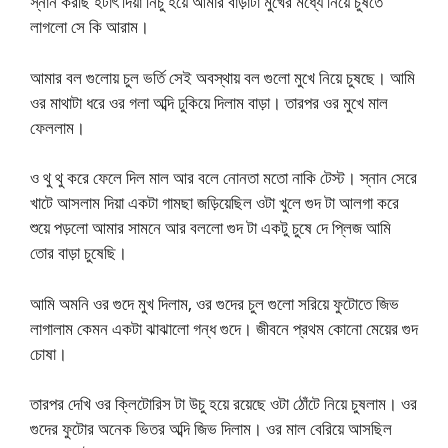
স্নান করছি হটাৎ দিয়া নিচু হয়ে আমার বাড়াটা মুখের মধ্যে নিয়ে চুষতে
লাগলো সে কি আরাম।
আমার বল গুলোয় চুল ভর্তি সেই অবস্থায় বল গুলো মুখে নিয়ে চুষছে। আমি
ওর মাথাটা ধরে ওর গলা অব্দি ঢুকিয়ে দিলাম বাড়া। তারপর ওর মুখে মাল
ফেললাম।
ও থু থু করে ফেলে দিল মাল আর বলে নোনতা মতো নাকি টেস্ট। স্নান সেরে
খাটে আসলাম দিয়া একটা গামছা জড়িয়েছিল ওটা খুলে গুদ টা আলগা করে
শুয়ে পড়লো আমার সামনে আর বললো গুদ টা একটু চুষে দে প্লিজ আমি
তোর বাড়া চুষেছি।
আমি অমনি ওর গুদে মুখ দিলাম, ওর গুদের চুল গুলো সরিয়ে ফুটোতে জিভ
লাগালাম কেমন একটা ঝাঝালো গন্ধ গুদে। জীবনে প্রথম কোনো মেয়ের গুদ
চোষা।
তারপর দেখি ওর ক্লিটোরিস টা উচু হয়ে রয়েছে ওটা ঠোঁটে নিয়ে চুষলাম। ওর
গুদের ফুটোর অনেক ভিতর অব্দি জিভ দিলাম। ওর মাল বেরিয়ে আসছিল