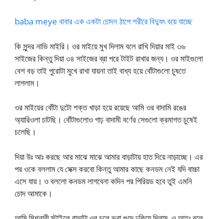
baba meye বাবার এক একটা চোদন ঠাপে শরীরে বিদ্যুৎ বয়ে যাচ্ছে
কি সুন্দর নাভি মাইরি। ওর মাইয়ে মুখ দিলাম বলে রাখি দিয়ার মাই ৩৬
সাইজের কিন্তু দিয়া ৩৪ সাইজের ব্রা পরে টাইট রাখার জন্য। ওর মাইগুলো
বেশ বড় তাই পুরোটা মুখে রাখা যায়না তাই বাধ্য হয়ে বোঁটাগুলো চুষতে
লাগলাম।
ওর মাইয়ের বোঁটা দুটো শক্ত খাড়া হয়ে রয়েছে আমি ওর বাদামি রঙের
অ্যারিওলা চাটছি। বোঁটাগুলোও গাঢ় বাদামী বর্ণের সেগুলো ক্রমাগত চুষেই
চলেছি।
দিয়া উঃ আঃ করছে আর মাঝে মাঝে আমার বাড়াটায় হাত দিয়ে নাড়াচ্ছে। এর
পর ওকে বললাম যে সেক্স করবো কিন্তু আমার কাছে কনডম নেই যদি বাচ্চা
এসে যায়। ও বললো কনডম লাগবেনা কদিন পর পিরিয়ড হবে তুই এমনি
চোদ আমাকে।
আমি মিশনারী স্টাইলে বাড়াটা ওর চুলে ভরা গুদে ঢুকিয়ে দিলাম, ও আহঃ বলে