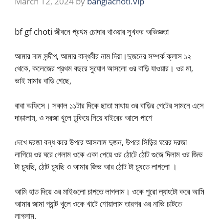
March 12, 2024
by
banglachoti.vip
bf gf choti জীবনে প্রথম চোদার খাওয়ার সুখকর অভিজ্ঞতা
আমার নাম সন্দীপ, আমার বান্ধবীর নাম দিয়া।দুজনের সম্পর্ক ক্লাস ১২
থেকে, কলেজের প্রথম বছরে সুযোগ আসলো ওর বাড়ি যাওয়ার। ওর মা,
ভাই মামার বাড়ি গেছে,
বাবা অফিসে। সকাল ১১টার দিকে ছাতা মাথায় ওর বাড়ির গেটের সামনে এসে
দাড়ালাম, ও দরজা খুলে ঢুকিয়ে নিয়ে বাইরের আসে পাশে
দেখে দরজা বন্ধ করে উপরে আসলাম দুজন, উপরে সিড়ির ঘরের দরজা
লাগিয়ে ওর ঘরে গেলাম ওকে একা পেয়ে ওর ঠোটে ঠোট গুজে দিলাম ওর জিভ
টা চুষছি, ঠোট চুষছি ও আমার জিভ আর ঠোট টা চুষতে লাগলো ।
আমি হাত দিয়ে ওর মাইগুলো চাপতে লাগলাম। ওকে পুরো ল্যাংটো করে আমি
আমার জামা প্যান্ট খুলে ওকে খাটে শোয়ালাম তারপর ওর নাভি চাটতে
লাগলাম,