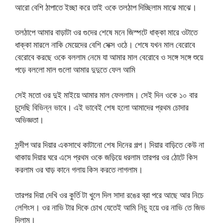
আরো বেশি ঠাপাতে ইচ্ছা করে তাই ওকে তলঠাপ দিচ্ছিলাম মাঝে মাঝে।
তলঠাপে আমার বাড়াটা ওর গুদের শেষে মনে জিস্পটে ধাক্কা মারে ওটাতে
ধাক্কা মারলে নাকি মেয়েদের বেশি সেক্স ওঠে। শেষে যখন মাল বেরোবে
বেরোবে করছে ওকে বললাম নেমে যা আমার মাল বেরোবে ও সঙ্গে সঙ্গে শুয়ে
পড়ে বললো মাল গুলো আমার দুদুতে ফেল আমি
সেই মতো ওর দুই মাইয়ে আমার মাল ফেললাম। সেই দিন ওকে ১০ বার
চুদেছি বিভিন্ন ভাবে। এই ভাবেই শেষ হলো আমাদের প্রথম চোদার
অভিজ্ঞতা।
সন্দীপ আর দিয়ার একসাথে কাটানো শেষ দিনের গল্প। দিয়ার বাড়িতে কেউ না
থাকায় দিয়ার ঘরে এসে প্রথম ওকে জড়িয়ে ধরলাম তারপর ওর ঠোটে কিস
করলাম ওর ঘাড় কানে গলায় কিস করতে লাগলাম।
তারপর দিয়া দেখি ওর কুর্তি টা খুলে দিল সাদা রঙের ব্রা পরে আছে আর নিচে
লেগিংস। ওর নাভি টার দিকে চোখ যেতেই আমি নিচু হয়ে ওর নাভি তে জিভ
দিলাম।