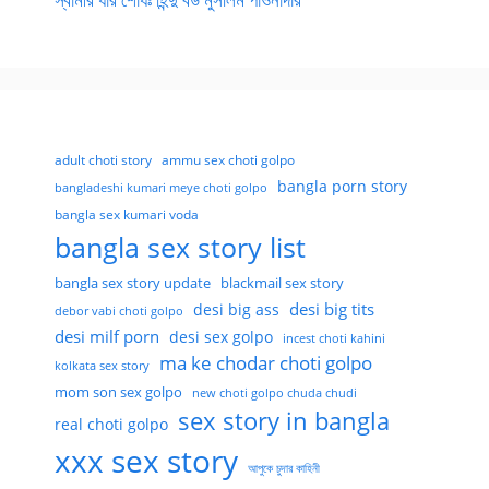
adult choti story
ammu sex choti golpo
bangla porn story
bangladeshi kumari meye choti golpo
bangla sex kumari voda
bangla sex story list
bangla sex story update
blackmail sex story
desi big tits
desi big ass
debor vabi choti golpo
desi milf porn
desi sex golpo
incest choti kahini
ma ke chodar choti golpo
kolkata sex story
mom son sex golpo
new choti golpo chuda chudi
sex story in bangla
real choti golpo
xxx sex story
আপুকে চুদার কাহিনী