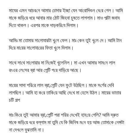
মাযের এমন আচর‌নে আমার চোদার ইচ্ছা যেন আ‌রো‌দিগুন বে‌রে গেল। আ‌মি
মা‌কে জ‌ড়ি‌য়ে ধরে আবার মার ঠোট জিহবা চুষতে লাগলাম। মাও পাল্টা জবাব
দি‌তে থাকল। এরপর মা‌কে দাড়ক‌রি‌যে দিলাম।
আ‌মিঃ মা তোমার সা‌লোযারটা খু‌লে ফেল। মাঃ কেন তুই খু‌লে দে। আ‌মি টান
দি‌য়ে মা‌য়ের সা‌লোযা‌রের ফিতা খু‌লে দিলাম।
সা‌থে সা‌থে সা‌লোয়ার মা নি‌জেই খুলেনিল। মা এখন আমার সাম‌নে লাল
রংএর লে‌সের ব্রা আর পে‌ন্টি প‌রে দা‌ড়ি‌য়ে আ‌ছে।
মা‌য়ের সাদা শ‌রি‌রে লাল ব্রা,‌পে‌ন্টি যেন ফু‌টে উঠ‌ছিল। মা‌কে স‌র্গের দে‌বি
লাগ‌ছিল। আ‌মি হা ক‌রে তা‌কি‌য়ে আ‌ছি দে‌খে মা হেসে উঠল। মায়ের ভাতার
চটি গল্প
মাঃ কি‌রে তুই আমার ব্রা,‌পে‌ন্টি পরা শ‌রির দে‌খেই হাহ‌য়ে গে‌লি? আ‌মি দ্রুত
মা‌কে জ‌ড়ি‌য়ে ধ‌রে বল্লাম মা তু‌মি যে কি‌ জি‌নিষ ম‌নে হয় আজ তোমা‌কে নেঙ্গটা
না দেখ‌লে বুঝতা‌মি না।