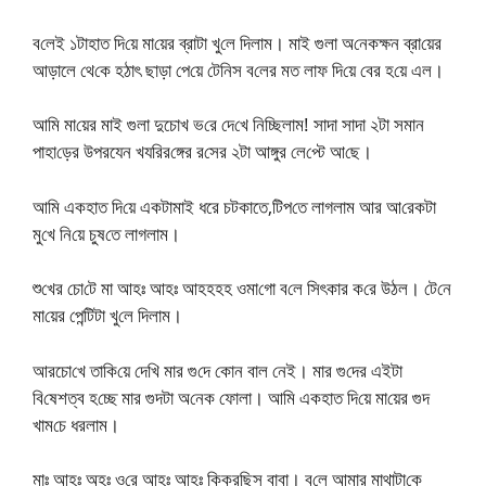
ব‌লেই ১টাহাত দি‌য়ে মা‌য়ের ব্রাটা খু‌লে দিলাম। মাই গুলা অ‌নেকক্ষন ব্রা‌য়ের
আড়ালে থে‌কে হঠাৎ ছাড়া পে‌য়ে টে‌নিস ব‌লের মত লাফ দি‌য়ে বের হ‌য়ে এল।
আ‌মি মা‌য়ের মাই গুলা দুচোখ ভ‌রে দে‌খে নি‌চ্ছিলাম! সাদা সাদা ২টা সমান
পাহ‌া‌ড়ের উপরযেন খয‌রির‌ঙ্গের র‌সের ২টা আঙ্গুর লে‌প্টে আ‌ছে।
আ‌মি একহাত দি‌য়ে একটামাই ধরে চটকাতে,‌টিপ‌তে লাগলাম আর আ‌রেকটা
মু‌খে নি‌য়ে চুষ‌তে লাগলাম।
শু‌খের চো‌টে মা আহঃ আহঃ আহহহহ ওমা‌গো ব‌লে সিৎকার ক‌রে উঠল। টে‌নে
মা‌য়ের পে‌ন্টিটা খু‌লে দিলাম।
আরচো‌খে তা‌কি‌য়ে দে‌খি মার গু‌দে কোন বাল নেই। মার গু‌দের এইটা
বি‌ষেশত্ব হ‌চ্ছে মার গুদটা অ‌নেক ফোলা। আ‌মি একহাত দি‌য়ে মা‌য়ের গুদ
খাম‌চে ধরলাম।
মাঃ আহঃ অহঃ ও‌রে আহঃ আহঃ কিকর‌ছিস বাবা। ব‌লে আমার মাথাটা‌কে