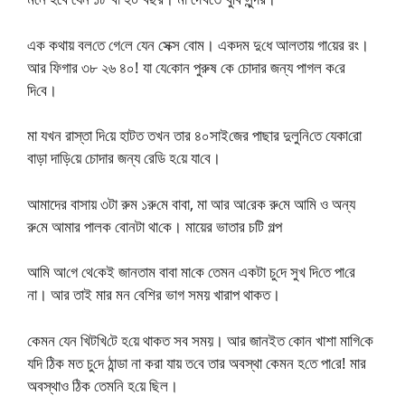
এক কথায় বল‌তে গে‌লে যেন সেক্স বোম। একদম দু‌ধে আলতায় গা‌য়ের রং।
আর ফিগার ৩৮ ২৬ ৪০! যা যে‌কোন পুরুষ কে চোদার জন্য পাগল ক‌রে
দি‌বে।
মা যখন রাস্তা দি‌য়ে হাটত তখন তার ৪০সাই‌জের পাছার দুলু‌নি‌তে যেকা‌রো
বাড়া দা‌ড়ি‌য়ে চোদার জন্য রেডি হ‌য়ে যা‌বে।
আ‌মাদের বাসায় ৩টা রুম ১রু‌মে বাবা, মা আর আ‌রেক রু‌মে আ‌মি ও অন্য
রু‌মে আমার পালক বোনটা থা‌কে। মায়ের ভাতার চটি গল্প
আ‌মি আ‌গে থে‌কেই জানতাম বাবা মা‌কে তেমন একটা চু‌দে সুখ দি‌তে পা‌রে
না। আর তাই মার মন বে‌শির ভাগ সময় খারাপ থাকত।
কেমন যেন খিট‌খি‌টে হ‌য়ে থাকত সব সময়। আর জানইত কোন খাশা মা‌গি‌কে
য‌দি ঠিক মত চু‌দে ঠান্ডা না করা যায় ত‌বে তার অবস্থা কেমন হ‌তে পা‌রে! মার
অবস্থাও ঠিক তেম‌নি হ‌য়ে ছিল।