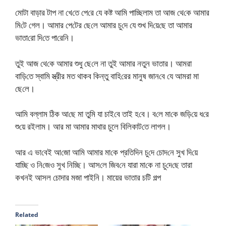
মোটা বাড়ার টাপ না খে‌তে পে‌রে যে কষ্ট আ‌মি পা‌চ্ছিলাম তা আজ থে‌কে আমার
মি‌টে গেল। আমার পে‌টের ছে‌লে আমার চু‌দে যে শুখ দি‌য়ে‌ছে তা আমার
ভাতা‌রো দি‌তে পা‌রে‌নি।
তুই আজ থে‌কে আমার শুধু ছে‌লে না তুই আমার নতুন ভাতার। আমরা
বা‌ড়ি‌তে স্বা‌মি স্ত্রীর মত থাকব কিন্তু বা‌হি‌রের মানুষ জান‌বে যে আমরা মা
ছে‌লে।
আ‌মি বল্লাম ঠিক আ‌ছে মা তু‌মি যা চাই‌বে তাই হ‌বে। ব‌লে মা‌কে জ‌ড়ি‌য়ে ধ‌রে
শু‌য়ে রইলাম। আর মা আমার মাথার চুলে বি‌লিকাট‌তে লাগল।
আর এ ভা‌বেই আ‌জো আ‌মি আমার মা‌কে প্র‌তি‌দিন চু‌দে চোদ‌নে সুখ দি‌য়ে
যা‌চ্ছি ও নি‌জেও সুখ নিচ্ছি। আস‌লে জিব‌নে যারা মা‌কে না চু‌দে‌ছে তারা
কখনই আসল চোদার মজা পাই‌নি। মায়ের ভাতার চটি গল্প
Related