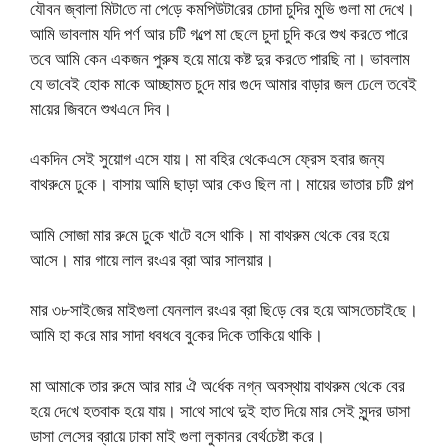
যৌবন জ্বালা মিটা‌তে না পে‌ড়ে কম‌পিউটা‌রের চোদা চু‌দির মু‌ভি গুলা মা দে‌খে।
আ‌মি ভাবলাম য‌দি পর্ণ আর চ‌টি গ‌ল্পে মা ছে‌লে চুদা চু‌দি ক‌রে শুখ কর‌তে পা‌রে
ত‌বে আ‌মি কেন একজন পুরুষ হ‌য়ে মা‌য়ে কষ্ট দুর কর‌তে পার‌ছি না। ভাবলাম
যে ভা‌বেই হোক মা‌কে আচ্ছামত চু‌দে মার গু‌দে আমার বাড়ার জল ঢে‌লে ত‌বেই
মা‌য়ের জিবনে শুখএ‌নে দিব।
এক‌দিন সেই সুয়োগ এসে যায়। মা ব‌হির থে‌কেএ‌সে ফ্রেস হবার জন্য
বাথরু‌মে ঢু‌কে। বাসায় আ‌মি ছাড়া আর কেও ছিল না। মায়ের ভাতার চটি গল্প
আ‌মি সোজা মার রু‌মে ঢু‌কে খা‌টে ব‌সে থা‌কি। মা বাথরুম থে‌কে বের হ‌য়ে
আ‌সে। মার গায়ে লাল রংএর ব্রা আর সালয়ার।
মার ৩৮সাই‌জের মাইগুলা যেনলাল রংএর ব্রা ছি‌ড়ে বের হ‌য়ে আস‌তেচাই‌ছে।
আ‌মি হা ক‌রে মার সাদা ধবধ‌বে বু‌কের দি‌কে তা‌কি‌য়ে থা‌কি।
মা আমা‌কে তার রু‌মে আর মার ঐ অ‌র্ধেক নগ্ন অবস্থায় বাথরুম থে‌কে বের
হ‌য়ে দে‌খে হতবাক হ‌য়ে যায়। সা‌থে সা‌থে দুই হাত দি‌য়ে মার সেই সুন্দর ডাসা
ডাসা লে‌সের ব্রা‌য়ে ঢাকা মাই গুলা লুকানর বের্থ‌চেষ্টা ক‌রে।