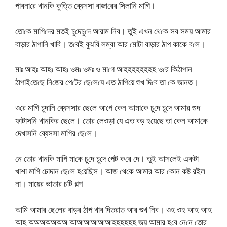
পাবনা‌রে খান‌কি কু‌ত্তি ব্যেসসা বাজা‌রের সিলানি মা‌গি।
তো‌কে‌ মা‌গি‌দের মতই চু‌দে‌চু‌দে আরাম নিব। তুই এখন থে‌কে সব সময় আ‌মার
বাড়ার ঠাপা‌নি খাবি। ত‌বেই বুঝ‌বি লম্বা আর মোটা বাড়ার ঠাপ কাকে ব‌লে।
মাঃ আহঃ আহঃ আহঃ ওমঃ ওমঃ ও মা‌গে আহহহহহহহহ ও‌রে কিঠাপান
ঠাপাই‌তে‌ছে নি‌জের পে‌টের ছে‌লে‌যে এত ঠা‌পি‌য়ে শুখ দি‌বে তা কে জানত।
ও‌রে মা‌গি চুদা‌নি ব্যেসসার ছে‌লে আ‌গে কেন আমা‌কে চু‌দে চু‌দে আমার গুদ
ফাটাস‌নি খান‌কির ছে‌লে। তোর লেওড়া যে এত বড় হ‌য়ে‌ছে তা কেন আমা‌কে
দেখাস‌নি ব্যেসসা মা‌গির ছে‌লে।
নে‌ তোর খান‌কি মা‌গি মা‌কে চু‌দে চু‌দে পেট ক‌রে দে। তুই আস‌লেই একটা
খাশা মা‌গি চোদান ছে‌লে হ‌য়ে‌ছিস। আজ থে‌কে আমার আর কোন কষ্ট রইল
না। মায়ের ভাতার চটি গল্প
আ‌মি আমার ছে‌লের বাড়র ঠাপ খাব দিতরাত আর শুখ নিব। ওহ ওহ আহ আহ
আহ অঅঅঅঅঅঅ আআআআআআহহহহহহ জয় আমার হ‌বে নে‌নে তোর