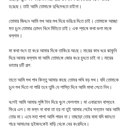
হ‌য়ে‌ছে। তাই আ‌মি তোমা‌কে দু‌খি‌দেখ‌তে চাইনা।
তোমার জিব‌নে আ‌মি শুখ আর শুখ দি‌য়ে ভ‌রি‌য়ে দি‌তে চাই। তোমাকে আচ্ছা
মত চু‌দে তোমার চোদন খি‌দে মিটা‌তে চাই। এক শ্বা‌ষে কথা গুলা মা‌কে
ব‌ল্লাম।
মা কথা শু‌নে হা ক‌রে আমার দি‌কে তা‌কি‌য়ে আ‌ছে। মা‌য়ের কাধ ধ‌রে ঝাকু‌নি
দি‌য়ে আবার বল্লাম মা আ‌মি তোমা‌কে জোর ক‌রে চুদ‌তে চাই না। মায়ের
ভাতার চটি গল্প
তা‌তে আ‌মি শুখ পাব কিন্তু আমার কা‌ছে তোমর শু‌খি বড় শুখ। য‌দি তোমা‌কে
চু‌দে শুখ দি‌তে না পা‌রি ত‌বে তু‌মি যে শা‌স্তি দি‌বে আ‌মি মাথা পে‌তে নিব।
ব‌লেই আমি আমার লু‌ঙ্গি টান দি‌য়ে খু‌লে ফেললাম। মা এবারযেন বাস্ত‌বে
ফি‌রে এল। মা বল্ল না বাবা তা হয় না তুই আমার পে‌টের সন্তান আর আ‌মি
তোর মা। এযে মহা পাপ! আ‌মি পারব না। তাছাড়া তোর বাবা য‌দি জান‌তে
পা‌রে আমা‌দের দুইজন‌কেই বাড়ি থে‌কে বের ক‌রে‌দি‌বে।