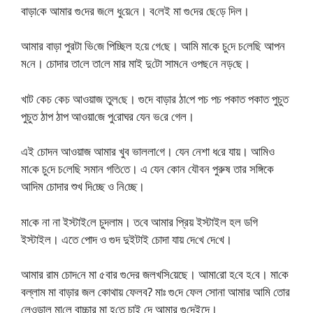
বাড়া‌কে আমার গু‌দের জ‌লে ধু‌য়ে‌নে। ব‌লেই মা গু‌দের ছে‌ড়ে দিল।
আমার বাড়া পুরটা ভি‌জে পি‌চ্ছিল হ‌য়ে গে‌ছে। আ‌মি মা‌কে চু‌দে চ‌লে‌ছি আপন
ম‌নে। চোদার তা‌লে তা‌লে মার মাই দু‌টো সাম‌নে ওপছ‌নে নড়‌ছে।
খাট কেচ কেচ আওয়াজ তুল‌ছে। গুদে বাড়ার ঠা‌পে পচ পচ পকাত পকাত পুচুত
পুচুত ঠাপ ঠাপ আওয়া‌জে পু‌রোঘর যেন ভ‌রে গেল।
এই চোদন আওয়াজ আম‌ার খুব ভাললা‌গে। যেন নেশা ধ‌রে যায়। আ‌মিও
মা‌কে চু‌দে চ‌লে‌ছি সমান গ‌তি‌তে। এ যেন কোন যৌবন পুরুষ তার স‌ঙ্গিকে
আ‌দিম চোদার শুখ দি‌চ্ছে ও নি‌চ্ছে।
মা‌কে না না ইস্টাই‌লে চুদলাম। ত‌বে আমার প্রিয় ইস্টাইল হল ড‌গি
ইস্টাইল। এতে পোদ ও গুদ দুইটাই চোদা যায় দে‌খে দে‌খে।
আমার রাম চোদ‌নে মা ৫বার গু‌দের জলখ‌সি‌য়েছে। আমা‌রো হ‌বে হ‌বে। মা‌কে
বল্লাম মা বাড়ার জল কোথায় ফেলব? মাঃ গু‌দে ফেল সোনা আমার আ‌মি তোর
লেওড়াল মা‌লে বাচ্চার মা হ‌তে চাই দে আমার গু‌দেইদে।