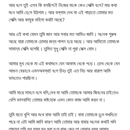
আর ব‌লে তুই এসব কি বল‌ছিস?! নি‌জের মা‌কে কেও সে‌ক্সি ব‌লে? মার কথা
শু‌নে আ‌মি হে‌সে উঠলাম। আর বল্লাম দেখ মা এই পাড়া‌তে তোমার মত
সেক্সি আর কামুক ম‌হিলা কয়টা আ‌ছে?
আর এই কথা যেমন তু‌মি জান আর সবার মত আ‌মিও জা‌নি। অ‌নেক পুরুষ
আ‌ছে যারা তোমা‌কে চোদার জন্য পাগল হ‌য়ে আ‌ছে। আর আ‌মিতো তোমা‌কে
সামান্য সে‌ক্সি বলে‌ছি। তু‌মিত সুধু সে‌ক্সি না পুরা সেক্স বোম।
আমার মুখ থে‌কে মা এই কথাশু‌নে যেন আকাষ থে‌কে প‌ড়ে। চোখ থে‌কে যেন
আগুন বেরহ‌বে এমনঅবস্থা! ব‌লে চিহঃ তুই এত নিচ আর খারাপ আ‌মি
ভাব‌তেও পার‌ছিনা।
আ‌মি মা‌য়ে সাম‌নে ব‌সে ব‌লি,দেখ মা আ‌মি তোমা‌কে আমার জিব‌নের চাই‌তেও
বে‌শি ভালবা‌সি! তোমার কষ্ট‌হোক এমন কোন কাজ আ‌মি করব না।
তু‌মি যা‌তে খু‌শি আর শু‌খে থাক আ‌মি তাই চাই। বাবা তোমা‌কে চু‌দে শুখ‌দি‌তে
পা‌রে না এটা আ‌মি জা‌নি কারণ আ‌মি তোমার আর বাবার অ‌নেক কথাই শু‌নি
তাছাড়া তু‌মি সব সময় মন মরা হ‌য়ে থাক কেন তা বোঝার বয়স আমার