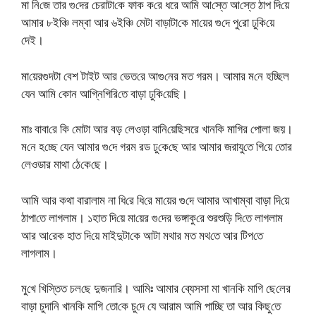
মা নি‌জে তার গু‌দের চেরাটা‌কে ফাক ক‌রে ধরে আ‌মি আ‌স্তে আ‌স্তে ঠাপ দি‌য়ে
আমার ৮ই‌ঞ্চি লম্বা আর ৬ই‌ঞ্চি মেটা বাড়াটা‌কে মা‌য়ের গু‌দে পু‌রো ঢু‌কি‌য়ে
দেই।
মা‌য়েরগুদটা বেশ টাইট আর ভেত‌রে আগু‌নের মত গরম। আমার ম‌নে হ‌চ্ছিল
যেন আ‌মি কোন আ‌গ্নি‌গি‌রি‌তে বাড়া ঢু‌কি‌য়ে‌ছি।
মাঃ বা‌বা‌রে কি মোটা আর বড় লেওড়া বা‌নি‌য়ে‌ছিসরে খান‌কি মা‌গির পোলা জয়।
ম‌নে হ‌চ্ছে যেন আমার গু‌দে গরম রড ঢু‌কে‌ছে আর আমার জরাযু‌তে গি‌য়ে তোর
লেওডার মাথা ঠে‌কে‌ছে।
আ‌মি আর কথা বারালাম না ধি‌রে ধি‌রে মা‌য়ের গু‌দে আমার আখাম্বা বাড়া দি‌য়ে
ঠাপা‌তে লাগলাম। ১হাত দি‌য়ে‌ মা‌য়ের গু‌দের ভঙ্গাকু‌রে শুরশু‌ড়ি দি‌তে লাগলাম
আর আ‌রেক হাত দি‌য়ে মাইদুটা‌কে আটা মথার মত মথ‌তে আর টিপ‌তে
লাগলাম।
মু‌খে খি‌স্তিত চল‌ছে দুজনা‌রি। আ‌মিঃ আমার ব্যেসসা মা খান‌কি মা‌গি ছে‌লের
বাড়া চুদা‌নি খান‌কি মা‌গি তো‌কে চু‌দে যে আরাম আ‌মি পা‌চ্ছি তা আর কিছু‌তে