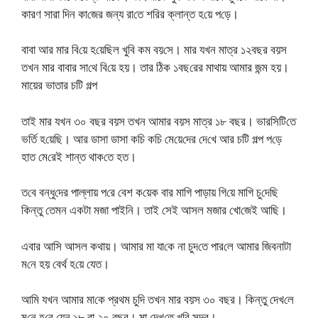
কারণ সারা দিন কা‌জের জন্য রা‌তে শ‌রির ক্লান্ত হ‌য়ে প‌ড়ে।
বাবা আর মার বি‌য়ে হ‌য়ে‌ছিল খুবি কম বয়‌সে। মার যখন মাত্র ১২বছর বয়স
তখন মার বাবার সা‌থে বি‌য়ে হয়। তার ঠিক ১বছ‌রের মাথায় আমার জন্ম হয়।
মায়ের ভাতার চটি গল্প
তাই মার যখন ৩০ বছর বয়স তখন আমার বয়স মাত্র ১৮ বছর। ভার‌সি‌টি‌তে
ভ‌র্তি হ‌য়ে‌ছি। আর ডাসা ডাসা ক‌চি ক‌চি মে‌য়ে‌দের দে‌খে আর চ‌টি গল্প প‌ড়ে
হাত‌ মে‌রেই শান্ত থাক‌তে হত।
ত‌বে বন্ধু‌দের পাল্লায় প‌রে বেশ ক‌য়েক বার মা‌গি পাড়ায় গি‌য়ে মা‌গি চু‌দে‌ছি
কিন্তু তেমন একটা মজা পাই‌নি। তাই সেই আসল মজার খে‌া‌জেই আ‌ছি।
এবার আ‌সি আসল কথায়। আমার মা যা‌কে না চুদ‌তে পার‌লে আমার জিবনাটা
ম‌নে হয় বের্থ হ‌য়ে যেত।
আমি যখন আমার মা‌কে প্রথম চু‌দি তখন মার বয়স ৩০ বছর। কিন্তু দেখ‌লে
ম‌নে হ‌বে যেন ১৮ বা ২০ বছর। মা দেখ‌তে খু‌বি সুন্দর।