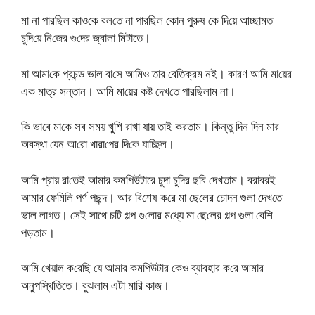
মা না পার‌ছিল কাও‌কে বল‌তে না পার‌ছিল কোন পুরুষ কে দি‌য়ে আচ্ছামত
চু‌দি‌য়ে নি‌জের গু‌দের জ্বালা মি‌টাতে।
মা আমা‌কে প্রচন্ড ভাল বা‌সে আ‌মিও তার বে‌তিক্রম নই। কারণ আ‌মি মা‌য়ের
এক মাত্র সন্তান। আ‌মি মা‌য়ের কষ্ট দেখ‌তে পার‌ছিলাম না।
কি ভা‌বে মা‌কে সব সময় খু‌শি রাখা যায় তাই করতাম। কিন্তু দিন দিন মার
অবস্থা যেন আ‌রো খারা‌পের দি‌কে যাচ্ছিল।
আ‌মি প্রায় রা‌তেই আমার কম‌পিউটারে চুদা চু‌দির ছ‌বি দেখতাম। বরাবরই
আমার ফে‌মি‌লি পর্ণ পছন্দ। আর বি‌শেষ ক‌রে মা ছে‌লের চোদন গুলা দেখ‌তে
ভাল লাগত। সেই সাথে চ‌টি গল্প গু‌লোর ম‌ধ্যে মা ছে‌লের গল্প গুলা বে‌শি
পড়তাম।
আ‌মি খেয়াল ক‌রেছি যে আমার কম‌পিউটার কেও ব্যাবহার ক‌রে আমার
অনুপ‌স্থি‌তি‌তে। বুঝলাম এটা মারি কাজ।‌