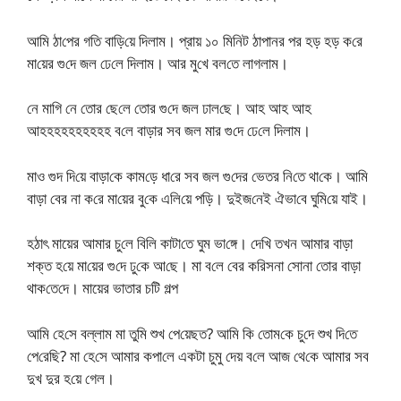
আ‌মি ঠা‌পের গতি বা‌ড়ি‌য়ে দিলাম। প্রায় ১০ মি‌নিট ঠাপানর পর হড় হড় ক‌রে
মা‌য়ের গু‌দে জল ঢে‌লে দিলাম। আর মু‌খে বল‌তে লাগলাম।
নে মা‌গি নে তোর ছে‌লে তোর গু‌দে জল ঢাল‌ছে। আহ আহ আহ
আহহহহহহহহহহ ব‌লে বাড়ার সব জল মার গু‌দে ঢে‌লে দিলাম।
মাও গুদ দি‌য়ে বাড়া‌কে কাম‌ড়ে ধা‌রে সব জল গু‌দের ভেতর নি‌তে থা‌কে। আ‌মি
বাড়া বের না ক‌রে মা‌য়ের বু‌কে এ‌লি‌য়ে প‌ড়ি। দুইজ‌নেই ঐভা‌বে ঘু‌মি‌য়ে যাই।
হঠাৎ মায়ের আমার চু‌লে বি‌লি কাটা‌তে ঘুম ভা‌ঙ্গে। দে‌খি তখন আমার বাড়া
শক্ত হ‌য়ে মা‌য়ের গু‌দে ঢু‌কে আ‌ছে। মা ব‌লে বের ক‌রিসনা সোনা তোর বাড়া
থাক‌তে‌দে। মায়ের ভাতার চটি গল্প
আ‌মি হে‌সে বল্লাম মা তু‌মি শুখ পে‌য়েছত? আ‌মি কি তোম‌কে চু‌দে শুখ দি‌তে
পে‌রে‌ছি? মা হে‌সে আমার কপা‌লে একটা চুমু দেয় ব‌লে আজ থে‌কে আমার সব
দুখ দুর হ‌য়ে গেল।