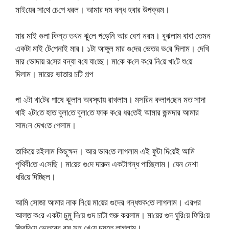
মাই‌য়ের সা‌থে চে‌পে ধরল। আমার দম বন্ধ হবার উপক্রম।
মার মাই গুলা কিন্ত তখন ঝু‌লে প‌ড়েনি আর বেশ নরম। বুঝলাম বাবা তেমন
একটা মাই টে‌পেনাই মার। ১টা আঙ্গুল মার গু‌দের ভেতর ভ‌রে দিলাম। দে‌খি
মার ভোদায় র‌সের বন্যা ব‌যে যা‌চ্ছে। মা‌কে ক‌লে ক‌রে নি‌য়ে খা‌টে শু‌য়ে
দিলাম। মায়ের ভাতার চটি গল্প
পা ২টা খা‌টের পাষে ঝুলান অবস্থায় রাখলাম। মস‌রিন কলাগ‌ছেন মত সাদা
থাই ২টা‌তে হাত বুলা‌তে বুলা‌তে ফাক ক‌রে ধর‌তেই আমার জন্মদার আমার
সাম‌নে দেখ‌তে পেলাম।
তা‌কিয়ে রইলাম কিছুক্ষন। আর ভাব‌তে লাগলাম এই ফুটা দি‌য়েই আ‌মি
পৃ‌থিবী‌তে এ‌সে‌ছি। মা‌য়ের গু‌দে দারুন একটাগন্ধ পা‌চ্ছিলাম। যেন নেশা
ধ‌রি‌য়ে দি‌চ্ছিল।
আ‌মি সোজা আমার নাক নি‌য়ে মা‌য়ের গুদের গন্ধশুক‌তে লাগলাম। এরপর
আল্ত ক‌রে একটা চুমু দি‌য়ে গুদ চাটা শুরু করলাম। মা‌য়ের গুদ ঘু‌রি‌য়ে ফি‌রি‌য়ে
জিব‌দি‌য়ে ভেতরের রস সহ খে‌য়ে চুষতে লাগলাম।