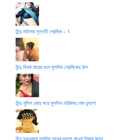
হিন্দু মহিলার সুন্নতী প্রেমিক – 1
হিন্দু বিধবা মায়ের গুদে মুসলিম প্রেমিকের ঠাপ
হিন্দু পুলিশ জোর করে মুসলিম নায়িকার পোদ চুদলো
হিন্দু দুধওয়ালা মুসলিম গৃহবধূ চুদলো পাওনা টাকার জন্য