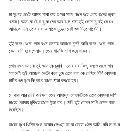
মা সু‌খের চো‌টে আমার মাথা তার গু‌দের সা‌থে চে‌পে ধ‌রে ৩বার গু‌দের জ্বল
খসায়। আমা‌কে টে‌নে বু‌কে নেয় আর ব‌লে বাবা তুই ভোদা চু‌ষেই যে শুখ
আমা‌কে দি‌লি তোর বাবা আমা‌কে চু‌দেও সেই শুখ দি‌তে পা‌রে‌নি।
তুই আজ থে‌কে তোর যখন মনচায় আমা‌কে চুদ‌বি আ‌মি আজ থে‌কে তোর
কেনা বা‌দি হ‌য়ে গেলাম। তোর খান‌কি মা‌গি হ‌য়ে থাকব।
তোর যখন মনচায় তুই আমা‌কে চুদ‌বি। তোর বাবা কিছু বল‌তে এ‌লে তার
সাম‌নেই তুই আমা‌কে নেংটা ক‌রে চু‌দে তোর বাবা কে দে‌খি‌য়ে দি‌বি ব্যেসসা
মা‌গির গুদ চু‌দে কি ভা‌বে তা‌কে ঠান্ডা কর‌তে হয়।
নে বাবা আর দে‌রি ক‌রিসনা তোর আখাম্বা লেওড়াটা‌কে তোর ব্যেসসা মা‌গি
মা‌য়ের ভোদায় ঢু‌কি‌য়ে তা‌কে ঠান্ডা কর। দে‌খি তুই কেমন মা‌গি চোদন বাজ
হ‌য়ে‌ছিস।
মা‌য়ের মু‌খে খি‌স্তি শু‌নে আমার লেওড়া আ‌রো তে‌তে ওঠল আ‌মি দে‌রি না ক‌রে