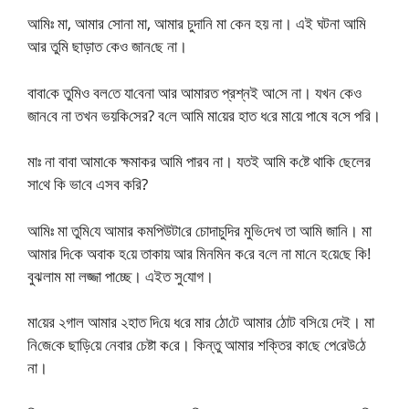
আ‌মিঃ মা, আমার সোনা মা, আমার চুদা‌নি মা কেন হয় না। এই ঘটনা আ‌মি
আর তু‌মি ছাড়াত কেও জান‌ছে না।
বাবা‌কে তু‌মিও বল‌তে যা‌বেনা আর আমারত প্রশ্নই আ‌সে না। যখন কেও
জা‌ন‌বে না তখন ভয়‌কি‌সের? ব‌লে আ‌মি মা‌য়ের হাত ধ‌রে মা‌য়ে পা‌ষে ব‌সে প‌রি।
মাঃ না বাবা আমা‌কে ক্ষমাকর আ‌মি পারব না। যতই আ‌মি ক‌ষ্টে থা‌কি ছেলের
সা‌থে কি ভা‌বে এসব করি?
আ‌মিঃ মা তু‌মি‌যে আমার কম‌পিউটা‌রে চোদাচু‌দির মু‌ভি‌দেখ তা আ‌মি জা‌নি। মা
আমার দি‌কে অবাক হ‌য়ে তাকায় আর মিনমিন ক‌রে ব‌লে না মা‌নে হ‌য়ে‌ছে কি!
বুঝলাম মা লজ্জা পা‌চ্ছে। এইত সু‌যোগ।
মা‌য়ের ২গা‌ল আমার ২হাত দি‌য়ে ধ‌রে মার ঠো‌টে আমার ঠোট ব‌সি‌য়ে দেই। মা
নি‌জে‌কে ছা‌ড়ি‌য়ে নেবার চেষ্টা ক‌রে। কিন্তু আমার শ‌ক্তির কা‌ছে পে‌রেউ‌ঠে
না।