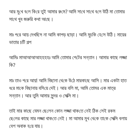
আর মু‌খে ব‌লে কি‌রে তুই আমার রু‌মে? আ‌মি সা‌থে সা‌থে ব‌লে উ‌ঠি মা তোমার
সা‌থে খুব জরু‌রি কথা আ‌ছে।
মাঃ প‌রে আয় দেখ‌ছিস না আ‌মি কাপড় ছাড়া। আ‌মি মুচ‌কি হে‌সে উ‌ঠি। মায়ের
ভাতার চটি গল্প
আ‌মিঃ মাআআআআহহহহঃ আ‌মি তোমার পে‌টের সন্তান। আমার কাছে লজ্জা
কি?
মাঃ তাও প‌রে আয়! আ‌মি বিছানা থে‌কে উ‌ঠে মারকা‌ছে আ‌সি। মার একটা হাত
ধ‌রে মা‌কে বিছানায় ব‌সি‌য়ে দেই। আর ব‌লি মা, আ‌মি তোমর এক মাত্র
সন্তান। আর তু‌মি আমার সুন্দর ও সে‌ক্সি মা।
তাই মার কা‌ছে যেমন ছে‌লেন কোন লজ্জা থাক‌তে নেই ঠিক সেই রকম
ছে‌লের কাছে মা‌র লজ্জা থাক‌তে নেই। মা আমার মুখ থে‌কে তা‌কে সে‌ক্সি বলায়
বেশ অবাক হ‌য়ে যায়।