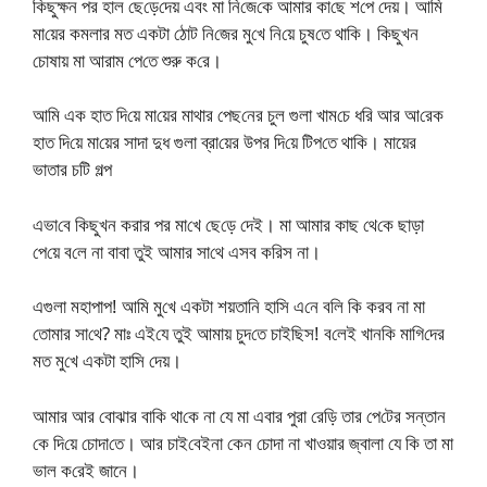
কিছুক্ষন পর হাল ছে‌ড়ে‌দেয় এবং মা নি‌জে‌কে আমার কা‌ছে শ‌পে দেয়। আ‌মি
মা‌য়ের কমলার মত একটা ঠোট নি‌জের মু‌খে নি‌য়ে চুষ‌তে থাকি। কিছুখন
চোষায় মা আরাম পে‌তে শুরু ক‌রে।
আ‌মি এক হাত দি‌য়ে মা‌য়ের মাথার পেছ‌নের চুল গুলা খাম‌চে ধ‌রি আর আ‌রেক
হাত দি‌য়ে মা‌য়ের সাদা দুধ গুলা ব্রা‌য়ের উপর দি‌য়ে টিপ‌তে থা‌কি। মায়ের
ভাতার চটি গল্প
এভা‌বে কিছুখন করার পর মা‌খে ছে‌ড়ে দেই। মা আমার কাছ থে‌কে ছাড়া
পে‌য়ে ব‌লে না বাবা তুই আমার সা‌থে এসব ক‌রিস না।
এগুলা মহাপাপ! আ‌মি মু‌খে একটা শয়তা‌নি হা‌সি এ‌নে ব‌লি কি করব না মা
তোমার সা‌থে? মাঃ এই‌যে তুই আমায় চুদ‌তে চাই‌ছিস! ব‌লেই খান‌কি মা‌গি‌দের
মত মু‌খে একটা হা‌সি দেয়।
আমার আর বোঝার বা‌কি থা‌কে না যে মা এবার পুরা রে‌ড়ি তার পে‌টের সন্তান
কে দি‌য়ে চোদা‌তে। আর চাই‌বেইনা কেন চোদা না খাওয়ার জ্বালা যে কি তা মা
ভাল ক‌রেই জানে।