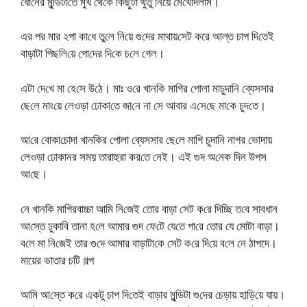
ধো‌নের মু‌ন্ডিটা‌তে মুখ থে‌কে কিছুটা থুতু নিয়ে মে‌খে‌দিলাম।
এর পর মার ২পা কা‌ধে তু‌লে নি‌য়ে গু‌দের মাথায়‌সেট করে আল্ত চাপ দি‌তেই
বাড়াটা পিছ‌লি‌য়ে পো‌দের দি‌কে চ‌লে গেল।
এটা দে‌খে মা হে‌সে উ‌ঠে। মাঃ ও‌রে খান‌কি মা‌গির পোলা মাচুদা‌নি ব্যেসসার
ছে‌লে মাং‌য়ে লেওড়া ঢোকা‌তে জা‌নে না সে আবার এ‌সে‌ছে মা‌কে চুদ‌তে।
আ‌রে বোকা‌চোদা খান‌কির পোলা ‌ব্যেসসার ছে‌লে মা‌গি চুদা‌নি নাগর ভোদায়
লেওড়া ঢোকানর সময় তারাহুরা কর‌তে নেই। এই গুদ অ‌নেক দিন উপস
আ‌ছে।
নে খান‌কি মা‌গিরবাচ্চা আ‌মি নি‌জেই তোর বাড়া সেট ক‌রে দি‌চ্ছি ত‌বে সাবধান
আ‌স্তে ঢুকা‌বি তানা হ‌লে আমার গুদ ফে‌টে যে‌তে পা‌রে তোর যে মোটা বাড়া।
ব‌লে মা নি‌জেই তার গু‌দে আমার বাড়াটা‌কে সেট ক‌রে দি‌য়ে ব‌লে নে ঠাপদে।
মায়ের ভাতার চটি গল্প
আ‌মি আ‌স্তে ক‌রে একটু চাপ দি‌তেই বাড়ার মু‌ন্ডিটা গু‌দের চেড়ায় হা‌ড়ি‌য়ে যায়।