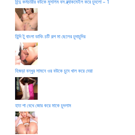
হিন্দু কর্মচারীর বউকে মুসলিম বস ব্ল্যাকমেইল করে চুদলো – 1
হিন্দি টু বাংলা ডাবিং চটি গল্প মা ছেলের চুদাচুদির
হিজড়া বন্ধুর সামনে ওর বউকে চুদে খাল করে দেয়া
হাত পা বেধে জোর করে মাকে চুদলাম