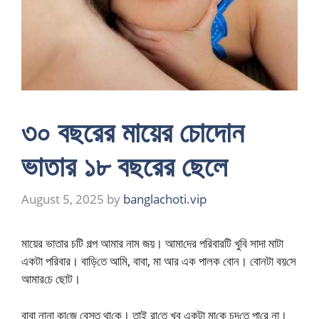
৩০ বছরের মায়ের চোদোন
ভাতার ১৮ বছরের ছেলে
August 5, 2025
by
banglachoti.vip
মায়ের ভাতার চটি গল্প আমার নাম জয়। আমা‌দের প‌রিবার‌টি খু‌বি সাদা মাটা
একটা প‌রিবার। বা‌ড়ি‌তে আ‌মি, বাবা, মা আর এক পালক বোন। বোনটা বয়‌সে
আমার‌চে ছোট।
বাবা নানা কা‌জে বেস্ত থা‌কে। তাই রা‌তে খুব একটা মা‌কে চুদ‌তে পা‌রে না।