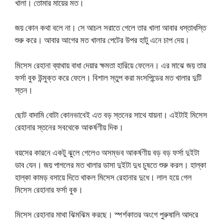
খালা। তোমার মায়ের মত।
জয় কোন কথা বলে না। সে আচল সরাতে গেলে তার খালা আবার ধস্তাধস্তি
শুরু করে। আবার আগের মত খালার পেটের উপর হাটু এনে চাপ দেয়।
মিসেস রেহানা ব্যাথায় বাধা দেয়ার ক্ষমতা হারিয়ে ফেলেন। এর মাঝে জয় তার
ফর্সা বুক উন্মুক্ত করে ফেলে। বিশাল স্তুপ করা মংসপিন্ডের মত খালার দুটি
স্তন।
ছোট বাদামি বোটা কোনভাবেই এত বড় স্তনের সাথে যায়না। এইটাই মিসেস
রেহানার স্তনের সবথেকে আকর্ষণীয় দিক।
বয়সের কারনে একটু ঝুলে গেলেও অসম্ভব আকর্ষণীয় বড় বড় ফর্সা দুইটা
ডাব যেন। জয় পাগলের মত খালার ডাসা দুইটা দুধ চুষতে শুরু করল। হাল্কা
হাল্কা কামড় বসায়ে দিতে থাকল মিসেস রেহানার দুধে। লাল হয়ে গেল
মিসেস রেহানার ফর্সা বুক।
মিসেস রেহানার মাথা ঝিমঝিম করছে। স্পর্শকাতর অংগে পুরুষালি আদরে