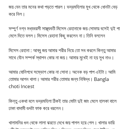
জয় যেন তার মনের কথা পড়তে পারল। ভদ্রমহিলার মুখ থেকে ধোনটা বেড়
করে নিল।
সম্পুর্ণ নগ্ন মধ্যবয়সী সাস্থ্যবতী মিসেস রেহানাকে জয় সোফায় বসেই দুই পা
মেলে দিতে বলল। মিসেস রেহানা কিছু করলেন না। তিনি বললেন
মিসেস রেহানা : আব্বু জয় আমার শরীর নিয়ে তো সব করলে কিন্তু আমার
সাথে যৌন সম্পর্ক স্থাপন কোর না জয়। আমার মুখেই না হয় সুখ নাও।
আমার যোনিপথে সম্ভোগ কোর না সোনা। অনেক বড় পাপ এইটা। আমি
তোমার আপন খালা। আমার শরীর তোমার জন্য নিষিদ্ধ। Bangla
choti Incest
কিন্তু একথা বলে ভদ্রমহিলা ঠিকই তার মোটা দুই জাং মেলে হালকা বালে
ঢাকা বাদামী গুদটা ফাক করে ধরলেন।
খালামনির গুদ থেকে লালা ঝরতে দেখে জয় পাগল হয়ে গেল। খালার ভারি