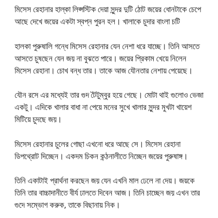
মিসেস রেহানার হাল্কা লিপ্সস্টিক দেয়া সুন্দর দুটি ঠোট জয়ের ধোনটাকে চেপে
আছে দেখে জয়ের একটা স্বপ্ন পুরন হল। খালাকে চুদার বাংলা চটি
হালকা পুরুষালি গন্ধে মিসেস রেহানার যেন নেশা ধরে যাচ্ছে। তিনি আসতে
আসতে চুষছেন যেন জয় না বুঝতে পারে। জয়ের প্রিকাম খেয়ে নিলেন
মিসেস রেহানা। চোখ বন্ধ তার। তাকে আজ যৌনতার নেশায় পেয়েছে।
যৌন রসে এর মধ্যেই তার গুদ টৈটুম্বুর হয়ে গেছে। মোটা থাই গুলোও ভেজা
একটু। এদিকে খালার বাধা না পেয়ে মনের সুখে খালার সুন্দর মুখটা খায়েশ
মিটিয়ে চুদছে জয়।
মিসেস রেহানার চুলের গোছা এখনো ধরে আছে সে। মিসেস রেহানা
ডিপথ্রোট দিচ্ছেন। একদম চিকন কন্ঠনালীতে নিচ্ছেন জয়ের পুরুষাঙ্গ।
তিনি একাটাই প্রার্থনা করছেন জয় যেন এখনি মাল ঢেলে না দেয়। জয়কে
তিনি তার বাচ্চাদানীতে বীর্য ঢালতে দিবেন আজ। তিনি চাচ্ছেন জয় এখন তার
গুদে সম্ভোগ করুক, তাকে বিছানায় নিক।