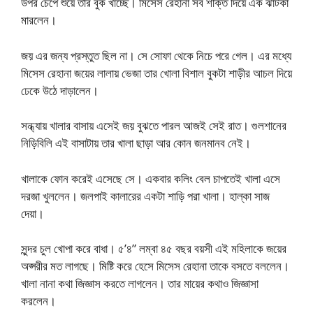
উপর চেপে শুয়ে তার বুক খাচ্ছে। মিসেস রেহানা সব শক্তি দিয়ে এক ঝাটকা
মারলেন।
জয় এর জন্য প্রস্তুত ছিল না। সে সোফা থেকে নিচে পরে গেল। এর মধ্যে
মিসেস রেহানা জয়ের লালায় ভেজা তার খোলা বিশাল বুকটা শাড়ীর আচল দিয়ে
ঢেকে উঠে দাড়ালেন।
সন্ধ্যায় খালার বাসায় এসেই জয় বুঝতে পারল আজই সেই রাত। গুলশানের
নিড়িবিলি এই বাসাটায় তার খালা ছাড়া আর কোন জনমানব নেই।
খালাকে ফোন করেই এসেছে সে। একবার কলিং বেল চাপতেই খালা এসে
দরজা খুললেন। জলপাই কালারের একটা শাড়ি পরা খালা। হাল্কা সাজ
দেয়া।
সুন্দর চুল খোপা করে বাধা। ৫’৪” লম্বা ৪৫ বছর বয়সী এই মহিলাকে জয়ের
অপ্সরীর মত লাগছে। মিষ্টি করে হেসে মিসেস রেহানা তাকে বসতে বললেন।
খালা নানা কথা জিজ্ঞাস করতে লাগলেন। তার মায়ের কথাও জিজ্ঞাসা
করলেন।