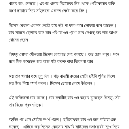
খালার জাং মেলতে। এরপর খালার নিতম্বের নিচ থেকে পেটিকোটের বাকি
অংশ ছাড়ায়ে নিয়ে মহিলাকে একদম লেংটা করে দিল।
মিসেস রেহানা একদম লেংটা হয়ে দুই পা ফাক করে সোফায় বসে আছেন।
তার সামনে ফ্লোরে বসে তার পরিণত গুদ প্রাণ ভরে দেখছে জয় তার আপন
বোনের ছেলে।
নিষদ্ধ নোংরা যৌনতায় মিসেস রেহানার দেহ কাপছে। তার চোখ বন্ধ। মনে
মনে ঠিক করেছেন জয় আজ যাই করুক বাধা দিবেননা আর।
জয় তার খালার গুদে চুমু দিল। গাঢ় বাদামী রংয়ের মোটা দুইটা পুশির লিপ্সে
জয় জিভ দিয়ে স্পর্শ করল। মিসেস রেহানা কেপে উঠলেন।
এই অভিজ্ঞতা তার আছে। তার স্বামীই তার গুদ বহুবার চুষেছেন কিন্তু সেটা
তার বিয়ের প্রথমদিকে।
বহুদিন পর গুদে ঠোটের স্পর্শ পড়ল। ইতিমধ্যেই তার গুদ জল কাটতে শুরু
করেছে। এদিকে জয় মিসেস রেহানার মাঝারি সাইজের ভগাংকুরটা মুখে নিয়ে