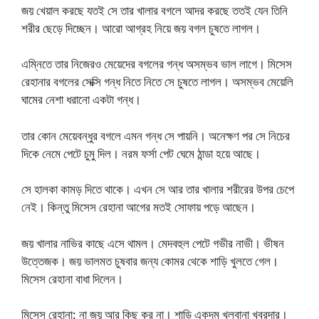
জয় খেয়াল করছে যতই সে তার খালার বগলে আদর করছে ততই যেন তিনি
শরীর ছেড়ে দিচ্ছেন। আরো আগ্রহ নিয়ে জয় বগল চুষতে লাগল।
এম্নিতে তার নিজেরও মেয়েদের বগলের গন্ধ অসম্ভব ভাল লাগে। মিসেস
রেহানার বগলের সেক্সি গন্ধ নিতে নিতে সে চুষতে লাগল। অসম্ভব মেয়েলি
ঘামের নেশা ধরানো একটা গন্ধ।
তার কোন মেয়েবন্ধুর বগলে এমন গন্ধ সে পায়নি। অনেক্ষণ পর সে নিচের
দিকে নেমে পেটে চুমু দিল। নরম ফর্সা পেট ঘেমে ঠান্ডা হয়ে আছে।
সে হালকা কামড় দিতে থাকে। এখন সে আর তার খালার শরীরের উপর চেপে
নেই। কিন্তু মিসেস রেহানা আগের মতই সোফায় পড়ে আছেন।
জয় খালার নাভির কাছে এসে থামল। মেদবহুল পেটে গভীর নাভী। ভীষন
উত্তেজক। জয় ভালমত চুষবার জন্য কোমর থেকে শাড়ি খুলতে গেল।
মিসেস রেহানা বাধা দিলেন।
মিসেস রেহানা: না জয় আর কিছু কর না। শাড়ি একদম খুলবানা খবরদার।