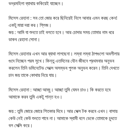
ভদ্রমহিলা ব্যাথায় ককিয়েই যাচ্ছেন।
মিসেস রেহানা : সব তো জোর করে ছিনিয়েই নিলে আবার এমন করছ কেন!
একটু মায়া দয়া কর। প্লিজ।
জয় : আমি যা শুনতে চাই বলতে হবে। আর চোদার সময় তোমার নাম ধরে
ডাকব রেহানা সোনা।
মিসেস রেহানার এখন আর ব্যাথা লাগছেনা। লম্বা লম্বা ঠাপগুলো অবলীলায়
গুদে নিচ্ছেন পরম সুখে। কিন্তু এতদিনের যৌন জীবনে প্রথমবার অনুভব
করলেন তিনি ডমিনেটেড সেক্সে অসম্ভব পুলক অনুভব করেন। তিনি দেখতে
চান জয় তাকে কোথায় নিয়ে যায়।
মিসেস রেহানা : আচ্ছা আব্বু। আচ্ছা তুমি যেমন চাও। কি করতে হবে
আমাকে করব তুমি একটু শান্ত হও।
জয় : তুমি জোরে জোরে শিতকার দিবে। আর সেক্স টক করবে এখন। বাসায়
কেউ নেই কেউ শুনতে পাবে না। আমাকে স্বামী বলে ডেকে তোমাকে চুদতে
বল সেক্সি করে।