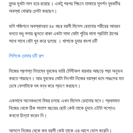
সুন্দর মুখটা লাল হয়ে রয়েছে। একটু পরপর পিছনে তাকায়ে সুদর্শন যুবকটির
অবস্থা বোঝার চেস্টা করছেন।
ডগি পজিশনে অবস্থানরত ৪৫ বছর বয়সী মিসেস রেহানার শরীরের আবরন
বলতে শুধু গলায় ঝুলতে থাকা একটা সাদা মোটা পুতির মালা প্রতিটা ঠাপের
সাথে সাথে যেটা খুব করে দুলছে । খালাকে চুদার বাংলা চটি
লিলিকে চোদার চটি গল্প
নিজের প্রশস্ত নিতম্বে যুবকের ভারি টেস্টিকল বারবার আছড়ে পড়া অনুভব
করতে পারছেন। আর যুবকের মোটা লিংগটা নিজের বয়স্কা গুদে লাঙলের মত
চেষে ফেলাটাকে দম বন্ধ করে গ্রহণ করছেন।
একসাথে অনেকগুলো বিষয় চলছে এখন মিসেস রেহানার মনে। প্রথমমত
নিজের থেকে ঠিক সাতাশ বছরের ছোট কেউ তাকে চুদবে এইটা সপ্নেও
কখনো চিন্তা করেন নি।
আসলে নিজের থেকে কম বয়সী কেউ তাকে এর আগে ভোগ করেনি।