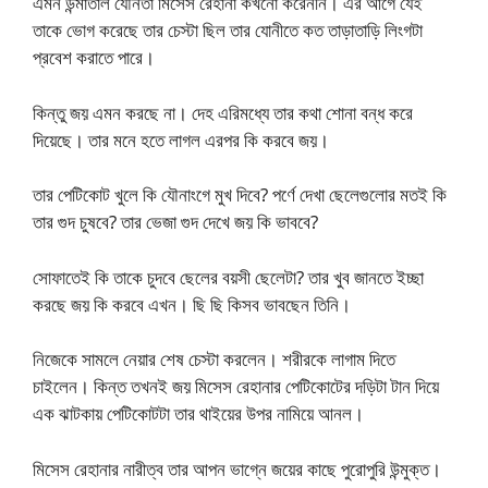
এমন উন্মাতাল যৌনতা মিসেস রেহানা কখনো করেননি। এর আগে যেই
তাকে ভোগ করেছে তার চেস্টা ছিল তার যোনীতে কত তাড়াতাড়ি লিংগটা
প্রবেশ করাতে পারে।
কিন্তু জয় এমন করছে না। দেহ এরিমধ্যে তার কথা শোনা বন্ধ করে
দিয়েছে। তার মনে হতে লাগল এরপর কি করবে জয়।
তার পেটিকোট খুলে কি যৌনাংগে মুখ দিবে? পর্ণে দেখা ছেলেগুলোর মতই কি
তার গুদ চুষবে? তার ভেজা গুদ দেখে জয় কি ভাববে?
সোফাতেই কি তাকে চুদবে ছেলের বয়সী ছেলেটা? তার খুব জানতে ইচ্ছা
করছে জয় কি করবে এখন। ছি ছি কিসব ভাবছেন তিনি।
নিজেকে সামলে নেয়ার শেষ চেস্টা করলেন। শরীরকে লাগাম দিতে
চাইলেন। কিন্ত তখনই জয় মিসেস রেহানার পেটিকোটের দড়িটা টান দিয়ে
এক ঝাটকায় পেটিকোটটা তার থাইয়ের উপর নামিয়ে আনল।
মিসেস রেহানার নারীত্ব তার আপন ভাগ্নে জয়ের কাছে পুরোপুরি উন্মুক্ত।