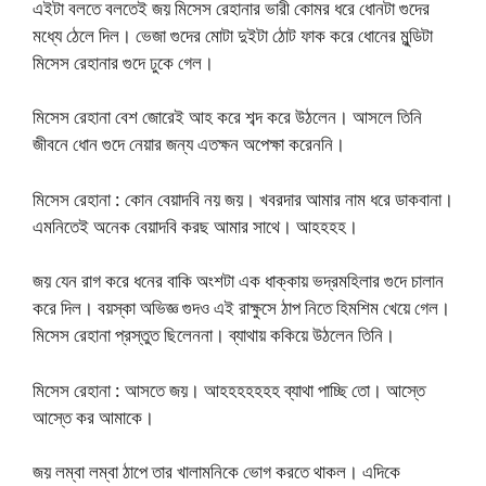
এইটা বলতে বলতেই জয় মিসেস রেহানার ভারী কোমর ধরে ধোনটা গুদের
মধ্যে ঠেলে দিল। ভেজা গুদের মোটা দুইটা ঠোট ফাক করে ধোনের মুন্ডিটা
মিসেস রেহানার গুদে ঢুকে গেল।
মিসেস রেহানা বেশ জোরেই আহ করে শব্দ করে উঠলেন। আসলে তিনি
জীবনে ধোন গুদে নেয়ার জন্য এতক্ষন অপেক্ষা করেননি।
মিসেস রেহানা : কোন বেয়াদবি নয় জয়। খবরদার আমার নাম ধরে ডাকবানা।
এমনিতেই অনেক বেয়াদবি করছ আমার সাথে। আহহহহ।
জয় যেন রাগ করে ধনের বাকি অংশটা এক ধাক্কায় ভদ্রমহিলার গুদে চালান
করে দিল। বয়স্কা অভিজ্ঞ গুদও এই রাক্ষুসে ঠাপ নিতে হিমশিম খেয়ে গেল।
মিসেস রেহানা প্রস্তুত ছিলেননা। ব্যাথায় ককিয়ে উঠলেন তিনি।
মিসেস রেহানা : আসতে জয়। আহহহহহহহ ব্যাথা পাচ্ছি তো। আস্তে
আস্তে কর আমাকে।
জয় লম্বা লম্বা ঠাপে তার খালামনিকে ভোগ করতে থাকল। এদিকে