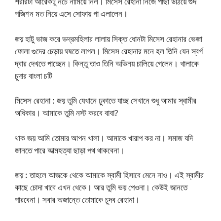
শরীরটা আরেকটু নচে নামিয়ে নিল। মিসেস রেহানা নিজে পাছা উঠিয়ে গুদ
পজিশন মত নিয়ে এসে সোফায় গা এলালেন।
জয় হাটু ভাজ করে ভদ্রমহিলার লালায় সিক্ত ধোনটা মিসেস রেহানার ভেজা
ফোলা গুদের চেড়ায় ঘষতে লাগল। মিসেস রেহানার মনে হল তিনি যেন স্বর্গ
দ্বার দেখতে পাচ্ছেন। কিন্তু তাও তিনি অভিনয় চালিয়ে গেলেন। খালাকে
চুদার বাংলা চটি
মিসেস রেহানা : জয় তুমি যেখানে ঢুকাতে যাচ্ছ সেখানে শুধু আমার স্বামীর
অধিকার। আমাকে তুমি নস্ট করবে বাবা?
থাক জয় আমি তোমার আপন খালা। আমাকে খারাপ কর না। সমাজ যদি
জানতে পারে আত্মহত্যা ছাড়া পথ থাকবেনা।
জয় : তাহলে আজকে থেকে আমাকে স্বামী হিসাবে মেনে নাও। এই স্বামীর
কাছে চোদা খাবে এখন থেকে। আর তুমি ভয় পেওনা। কেউই জানতে
পারবেনা। সবার অজান্তে তোমাকে চুদব রেহানা।