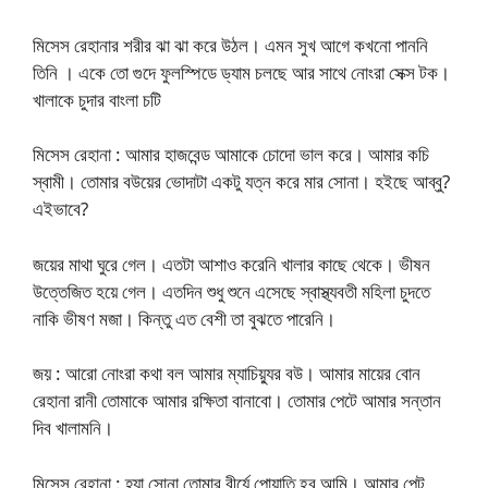
মিসেস রেহানার শরীর ঝা ঝা করে উঠল। এমন সুখ আগে কখনো পাননি
তিনি । একে তো গুদে ফুলস্পিডে ড্যাম চলছে আর সাথে নোংরা সেক্স টক।
খালাকে চুদার বাংলা চটি
মিসেস রেহানা : আমার হাজবেন্ড আমাকে চোদো ভাল করে। আমার কচি
স্বামী। তোমার বউয়ের ভোদাটা একটু যত্ন করে মার সোনা। হইছে আব্বু?
এইভাবে?
জয়ের মাথা ঘুরে গেল। এতটা আশাও করেনি খালার কাছে থেকে। ভীষন
উত্তেজিত হয়ে গেল। এতদিন শুধু শুনে এসেছে স্বাস্থ্যবতী মহিলা চুদতে
নাকি ভীষণ মজা। কিন্তু এত বেশী তা বুঝতে পারেনি।
জয় : আরো নোংরা কথা বল আমার ম্যাচিয়্যুর বউ। আমার মায়ের বোন
রেহানা রানী তোমাকে আমার রক্ষিতা বানাবো। তোমার পেটে আমার সন্তান
দিব খালামনি।
মিসেস রেহানা : হ্যা সোনা তোমার বীর্যে পোয়াতি হব আমি। আমার পেট