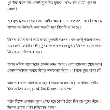
খুব ইচ্ছা করল কচি ধোনটা মুখে নিয়ে চুষতে। যদিও তার এইটা পছন্দ না
তেমন।
তার মুখে ঢুকানোর জন্য তার স্বামীর অনেক বেগ পেতে হত। আর কি অবাক
ব্যাপার তার নিজেরই আজ জয়েরটা মুখে নিতে ইচ্ছা করছে।
মিসেস রেহানা কাপা হাতে জয়ের পুংদন্ডটা ধরলেন। জয় একটু পাতলা হলেও
তার ধোনটা যথেস্ট মোটা। সুন্দর পিনক কালারের মুন্ডি। মিসেস রেহানা হাতে
নিয়ে কচলে দিতে থাকলেন।
খালার অভিজ্ঞ হাতে জয়ের ধোনটা আদর পাচ্ছে। বেশ কয়েকজন মেয়ে জয়ের
ধোনটা নাড়াচাড়া করেছে কিন্তু আজকেরটা ভিন্ন। খালাকে চুদার বাংলা চটি
আজ তার আপন খালা যাকে বহুবার কামনা করেছে সে। সে খালার ঠোটের
দিয়ে তাকিয়ে আছে। সেই ইচ্ছাটা বহুগুন বেড়ে গেল।
হঠাত মিসেস রেহানার চুলের গোছা ধরে ধোনটা ঠেলে দিল তার মুখের দিকে।
মিসেস রেহানা এটাই চাচ্ছিলেন এতক্ষণ।