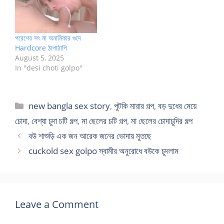
পরেশের সৎ মা অনামিকার গুদে
Hardcore ঠাপাঠাপি
August 5, 2025
In "desi choti golpo"
Categories
new bangla sex story
,
পুটকি মারার গল্প
,
বড় দুধের মেয়ে
চোদা
,
বেশ্যা চুদা চটি গল্প
,
মা ছেলের চটি গল্প
,
মা ছেলের চোদাচুদির গল্প
বউ শাশুড়ি এক জন আরেক জনের ভোদায় মুতছে
cuckold sex golpo স্বামীর অনুরোধে বউকে চুদলাম
Leave a Comment