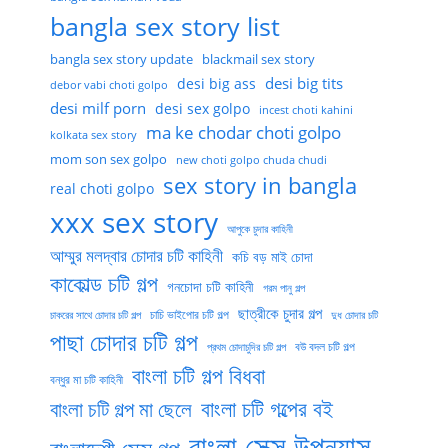
bangla sex story list
bangla sex story update
blackmail sex story
desi big tits
desi big ass
debor vabi choti golpo
desi milf porn
desi sex golpo
incest choti kahini
ma ke chodar choti golpo
kolkata sex story
mom son sex golpo
new choti golpo chuda chudi
sex story in bangla
real choti golpo
xxx sex story
আপুকে চুদার কাহিনী
আম্মুর মলদ্বার চোদার চটি কাহিনী
কচি বড় মাই চোদা
কাকোল্ড চটি গল্প
গনচোদা চটি কাহিনী
গরম পানু গল্প
ছাত্রীকে চুদার গল্প
চাচি ভাইপোর চটি গল্প
চাকরের সাথে চোদার চটি গল্প
দুধ চোদার চটি
পাছা চোদার চটি গল্প
বউ বদল চটি গল্প
প্রথম চোদাচুদির চটি গল্প
বাংলা চটি গল্প বিধবা
বন্ধুর মা চটি কাহিনী
বাংলা চটি গল্পের বই
বাংলা চটি গল্প মা ছেলে
বাংলা সেক্স উপন্যাস