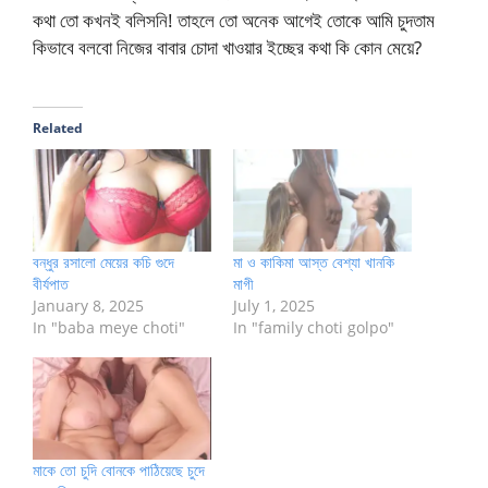
কথা তো কখনই বলিসনি! তাহলে তো অনেক আগেই তোকে আমি চুদতাম
কিভাবে বলবো নিজের বাবার চোদা খাওয়ার ইচ্ছের কথা কি কোন মেয়ে?
Related
বন্ধুর রসালো মেয়ের কচি গুদে
মা ও কাকিমা আস্ত বেশ্যা খানকি
বীর্যপাত
মাগী
January 8, 2025
July 1, 2025
In "baba meye choti"
In "family choti golpo"
মাকে তো চুদি বোনকে পাঠিয়েছে চুদে