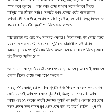
পাগল করে তুলেছে। এবার বাবার চোদা খাওয়ার জন্যে ভিতরে ভিতরে
অস্থির হয়ে উঠলাম আমি। আমারটা যখন তোমার এতই পছন্দ তাহলে
কখনো ওটা নিতে ইচ্ছে করেনি তোমার? খুব ইচ্ছা করতো। কিন্তু নিজের ১৬
বছরের কচি মেয়েটার কুমারী গুদ নিতে ভয়ও লাগতো।
আর তাছাড়া ঘরে তোর মাও সবসময় থাকতো। মিথ্যে কথা! যার নেয়ার ইচ্ছে
হয় সে যেকোন ভাবেই নিয়ে নেয়। তুমি তো আমারটা নিতেই চাওনি
আসলে। মাকে তো তুমি রোজ নিতে, কখনও কখনও সারা রাত নিতে। এসব
তুই কিভাবে জানিস রে মা?
জানবো না। মা মুখ দিয়ে যেই জোরে জোরে শব্দ করতো। আর সেই সময় তো
তোমার নিজের মেয়ের কথা মনেও পড়তো না।
না রে, সত্যি বলছি, যেদিন থেকে প্যান্টির উপর দিয়ে তোর ফোলা গুদ দেখেছি
সেদিন থেকেই আমি তোর মাকে চুদি ঠিকই কিন্তু মনে মনে ভাবি আমি
আমার এই ১৬ বছরের আদুরী মেয়েটার কুমারী গুদ চুদছি। একবার তো তোর
মাকে চোদার সময় আমার মুখ থেকে তোর নাম বের হয়ে গিয়েছিল। খুব কষ্ট