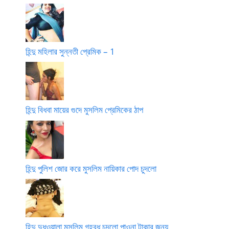
হিন্দু মহিলার সুন্নতী প্রেমিক – 1
হিন্দু বিধবা মায়ের গুদে মুসলিম প্রেমিকের ঠাপ
হিন্দু পুলিশ জোর করে মুসলিম নায়িকার পোদ চুদলো
হিন্দু দুধওয়ালা মুসলিম গৃহবধূ চুদলো পাওনা টাকার জন্য