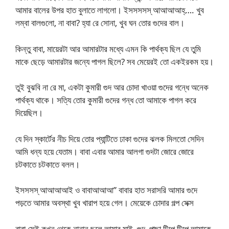
আমার বালের উপর হাত বুলাতে লাগলো। ইসসসসস্ আআআআহ্…. খুব
লম্বা বালগুলো, না বাবা? হ্যা রে সোনা, খুব ঘন তোর গুদের বাল।
কিন্তু বাবা, মায়েরটা আর আমারটার মধ্যে এমন কি পার্থক্য ছিল যে তুমি
মাকে ছেড়ে আমারটার জন্যে পাগল ছিলে? সব মেয়েরই তো একইরকম হয়।
তুই বুঝবি না রে মা, একটা কুমারী গুদ আর চোদা খাওয়া গুদের গন্ধে অনেক
পার্থক্য থাকে। সত্যি তোর কুমারী গুদের গন্ধ তো আমাকে পাগল করে
দিয়েছিল।
যে দিন স্কার্টের নীচ দিয়ে তোর প্যান্টিতে ঢাকা গুদের ঝলক মিলতো সেদিন
আমি ধন্য হয়ে যেতাম। বাবা এবার আমার আলগা গুদটা জোরে জোরে
চটকাতে চটকাতে বলল।
ইসসসস্ আআআআই ও বাবাআআআ” বাবার হাত সরাসরি আমার গুদে
পড়তে আমার অবস্থা খুব খারাপ হয়ে গেল। মেয়েকে চোদার গল্প সেক্স
বাবা সেই কখন থেকে নানান ছলে আমার মাই, গুদ, পাছা টিপে টিপে আমাকে