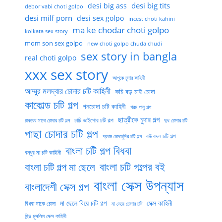
desi big tits
desi big ass
debor vabi choti golpo
desi milf porn
desi sex golpo
incest choti kahini
ma ke chodar choti golpo
kolkata sex story
mom son sex golpo
new choti golpo chuda chudi
sex story in bangla
real choti golpo
xxx sex story
আপুকে চুদার কাহিনী
আম্মুর মলদ্বার চোদার চটি কাহিনী
কচি বড় মাই চোদা
কাকোল্ড চটি গল্প
গনচোদা চটি কাহিনী
গরম পানু গল্প
ছাত্রীকে চুদার গল্প
চাচি ভাইপোর চটি গল্প
চাকরের সাথে চোদার চটি গল্প
দুধ চোদার চটি
পাছা চোদার চটি গল্প
বউ বদল চটি গল্প
প্রথম চোদাচুদির চটি গল্প
বাংলা চটি গল্প বিধবা
বন্ধুর মা চটি কাহিনী
বাংলা চটি গল্পের বই
বাংলা চটি গল্প মা ছেলে
বাংলা সেক্স উপন্যাস
বাংলাদেশী সেক্স গল্প
মা ছেলে বিয়ে চটি গল্প
সেক্স কাহিনী
বিধবা মাকে চোদা
মা মেয়ে চোদার চটি
হিন্দু মুসলিম সেক্স কাহিনী