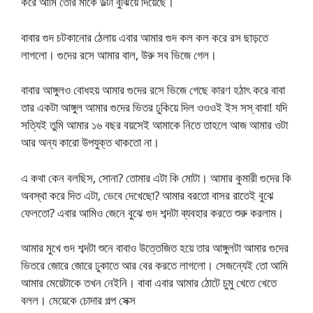
করে আমি তোর মাকে উল্টা বুঝিয়ে দিয়েছে।
বাবার গুদ চটকানোর ঠেলায় এবার আমার গুদ কল কল করে রস ছাড়তে
লাগলো। গুদের রসে আমার বাল, উরু সব ভিজে গেল।
বাবার আঙ্গুলও বোধহয় আমার গুদের রসে ভিজে গেছে কারণ হঠাৎ করে বাবা
তার একটা আঙ্গুল আমার গুদের ভিতর ঢুকিয়ে দিল ওওওই ইস সস্ বাবা! যদি
সত্যিই তুমি আমার ১৬ বছর বয়সেই আমাকে নিতে তাহলে আজ আমার ওটা
আর অন্য কারো উপযুক্ত থাকতো না।
এ কথা কেন বলছিস, সোনা? তোমার এটা কি মোটা। আমার কুমারী গুদের কি
অবস্থা করে দিত এটা, ভেবে দেখেছো? আমার বরতো বাসর রাতেই বুঝে
ফেলতো? এবার আমিও জেনে বুঝে গুদ শব্দটা ব্যবহার করতে শুরু করলাম।
আমার মুখে গুদ শব্দটা শুনে বাবাও উত্তেজিত হয়ে তার আঙ্গুলটা আমার গুদের
ভিতরে জোরে জোরে ঢুকাতে আর বের করতে লাগলো। সেজন্যেই তো আমি
আমার মেয়েটাকে তখন নেইনি। বাবা এবার আমার ঠোটে চুমু খেতে খেতে
বলল। মেয়েকে চোদার গল্প সেক্স