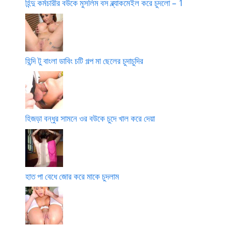
হিন্দু কর্মচারীর বউকে মুসলিম বস ব্ল্যাকমেইল করে চুদলো – 1
হিন্দি টু বাংলা ডাবিং চটি গল্প মা ছেলের চুদাচুদির
হিজড়া বন্ধুর সামনে ওর বউকে চুদে খাল করে দেয়া
হাত পা বেধে জোর করে মাকে চুদলাম