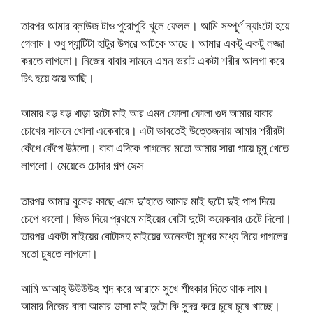
তারপর আমার ব্লাউজ টাও পুরোপুরি খুলে ফেলল। আমি সম্পূর্ণ ন্যাংটো হয়ে
গেলাম। শুধু প্যান্টিটা হাটুর উপরে আটকে আছে। আমার একটু একটু লজ্জা
করতে লাগলো। নিজের বাবার সামনে এমন ভরাট একটা শরীর আলগা করে
চিৎ হয়ে শুয়ে আছি।
আমার বড় বড় খাড়া দুটো মাই আর এমন ফোলা ফোলা গুদ আমার বাবার
চোখের সামনে খোলা একেবারে। এটা ভাবতেই উত্তেজনায় আমার শরীরটা
কেঁপে কেঁপে উঠলো। বাবা এদিকে পাগলের মতো আমার সারা গায়ে চুমু খেতে
লাগলো। মেয়েকে চোদার গল্প সেক্স
তারপর আমার বুকের কাছে এসে দু’হাতে আমার মাই দুটো দুই পাশ দিয়ে
চেপে ধরলো। জিভ দিয়ে প্রথমে মাইয়ের বোটা দুটো কয়েকবার চেটে দিলো।
তারপর একটা মাইয়ের বোটাসহ মাইয়ের অনেকটা মুখের মধ্যে নিয়ে পাগলের
মতো চুষতে লাগলো।
আমি আআহ্ উউউউহ শব্দ করে আরামে সুখে শীৎকার দিতে থাক লাম।
আমার নিজের বাবা আমার ডাসা মাই দুটো কি সুন্দর করে চুষে চুষে খাচ্ছে।