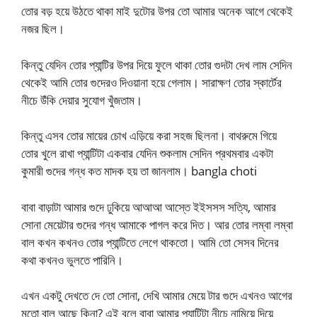
তোর বড় হয়ে উঠতে থাকা মাই দুটোর উপর তো আমার অনেক আগে থেকেই
নজর ছিল।
কিন্তু যেদিন তোর প্যান্টির উপর দিয়ে ফুলে থাকা তোর গুদটা দেখ লাম সেদিন
থেকেই আমি তোর গুদেরও দিওয়ানা হয়ে গেলাম। সারাক্ষণ তোর স্কার্টের
নীচে উঁকি দেয়ার সুযোগ খুঁজতাম।
কিন্তু এসব তোর মায়ের চোখ এড়িয়ে করা সহজ ছিলনা। বাথরুমে গিয়ে
তোর খুলে রাখা প্যান্টিটা একবার যেদিন শুকলাম সেদিন প্রথমবার একটা
কুমারী গুদের গন্ধ কত মাদক হয় তা জানলাম। bangla choti
বাবা বাড়াটা আমার গুদে ঢুকিয়ে আআআ আস্তে ইইসসস সত্যি, আমার
সোনা মেয়েটার গুদের গন্ধ আমাকে পাগল করে দিত। আর তোর লম্বা লম্বা
বাল কখন কখনও তোর প্যান্টিতে লেগে থাকতো। আমি তো সেসব দিনের
কথা কখনও ভুলতে পারিনি।
এখন একটু দেখতে দে তো সোনা, দেখি আমার মেয়ে টার গুদে এখনও আগের
মতো বাল আছে কিনা? এই বলে বাবা আমার প্যান্টিটা নীচে নামিয়ে দিয়ে