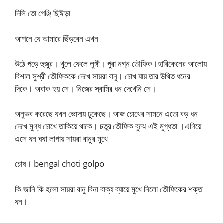
দিলি তো গেঞ্জি ছিঈড়া
আপনে যে আমারে ছিঁড়বেন এখন
উঠে পড়ে হুজুর। খুলে ফেলে লুঙ্গী। পুরা নগ্ন তৌফিক।হারিকেনের আলোয়
বিশাল সুশ্রী তৌফিককে দেখে সায়রা বানু। চোখ যায় তার উথিত ধনের
দিকে। অবাক হয় সে। নিজের স্বামির ধন দেখেনি সে।
অনুভব করেছে যখন ভোদায় ঢুকেছে। আজ চোখের সামনে এতো বড় ধন
দেখে মুগ্ধ চোখে তাকিয়ে থাকে। চতুর তৌফিক বুঝে এই মুগ্ধতা ।এগিয়ে
এসে ধন ঘষা লাগায় সায়রা বানুর মুখে।
চোষ। bengal choti golpo
কি জানি কি হলো সায়রা বানু বিনা বাক্য ব্যায়ে মুখে নিলো তৌফিকের শক্ত
ধন।