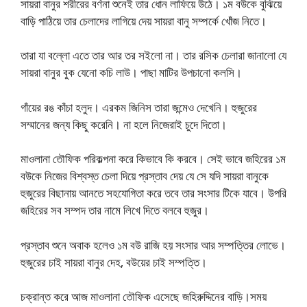
সায়রা বানুর শরীরের বর্ণনা শুনেই তার ধোন লাফিয়ে উঠে। ১ম বউকে বুঝিয়ে
বাড়ি পাঠিয়ে তার চেলাদের লাগিয়ে দেয় সায়রা বানু সম্পর্কে খোঁজ নিতে।
তারা যা বল্লো এতে তার আর তর সইলো না। তার রসিক চেলারা জানালো যে
সায়রা বানুর বুক যেনো কচি লাউ। পাছা মাটির উপচানো কলসি।
গাঁয়ের রঙ কাঁচা হলুদ। এরকম জিনিস তারা জন্মেও দেখেনি। হুজুরের
সম্মানের জন্য কিছু করেনি। না হলে নিজেরাই চুদে দিতো।
মাওলানা তৌফিক পরিকল্পনা করে কিভাবে কি করবে। সেই ভাবে জহিরের ১ম
বউকে নিজের বিশ্বস্ত চেলা দিয়ে প্রস্তাব দেয় যে সে যদি সায়রা বানুকে
হুজুরের বিছানায় আনতে সহযোগিতা করে তবে তার সংসার টিকে যাবে। উপরি
জহিরের সব সম্পদ তার নামে লিখে দিতে বলবে হুজুর।
প্রস্তাব শুনে অবাক হলেও ১ম বউ রাজি হয় সংসার আর সম্পত্তির লোভে।
হুজুরের চাই সায়রা বানুর দেহ, বউয়ের চাই সম্পত্তি।
চক্রান্ত করে আজ মাওলানা তৌফিক এসেছে জহিরুদ্দিনের বাড়ি।সময়