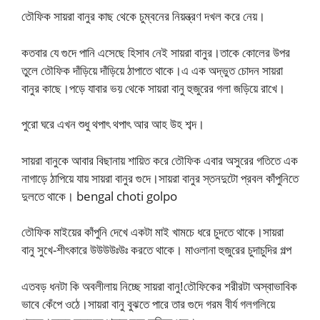
তৌফিক সায়রা বানুর কাছ থেকে চুম্বনের নিয়ন্ত্রণ দখল করে নেয়।
কতবার যে গুদে পানি এসেছে হিসাব নেই সায়রা বানুর।তাকে কোলের উপর
তুলে তৌফিক দাঁড়িয়ে দাঁড়িয়ে ঠাপাতে থাকে।এ এক অদ্ভুত চোদন সায়রা
বানুর কাছে।পড়ে যাবার ভয় থেকে সায়রা বানু হুজুরের গলা জড়িয়ে রাখে।
পুরো ঘরে এখন শুধু থপাৎ থপাৎ আর আহ উহ শব্দ।
সায়রা বানুকে আবার বিছানায় শায়িত করে তৌফিক এবার অসুরের গতিতে এক
নাগাড়ে ঠাপিয়ে যায় সায়রা বানুর গুদে।সায়রা বানুর স্তনদুটো প্রবল কাঁপুনিতে
দুলতে থাকে। bengal choti golpo
তৌফিক মাইয়ের কাঁপুনি দেখে একটা মাই খামচে ধরে চুদতে থাকে।সায়রা
বানু সুখে-শীৎকারে উউউউঃউঃ করতে থাকে। মাওলানা হুজুরের চুদাচুদির গল্প
এতবড় ধনটা কি অবলীলায় নিচ্ছে সায়রা বানু!তৌফিকের শরীরটা অস্বাভাবিক
ভাবে কেঁপে ওঠে।সায়রা বানু বুঝতে পারে তার গুদে গরম বীর্য গলগলিয়ে