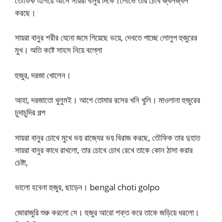
তৌফিক এগিয়ে আসে সায়রা বানুর দিকে।লোভে তার চোখ জ্বলজ্বল
করছে।
সায়রা বানুর শরীর যেনো জমে গিয়েছে ভয়ে, দেখতে পাচ্ছে লোলুপ হুজুরের
মুখ। অতি কষ্টে সাহস নিয়ে বল্লো
হুজুর, দরজা খোলেন।
আহা, দরজাতো খুলুমই। আগে তোমার রসের খনি খুলি। মাওলানা হুজুরের
চুদাচুদির গল্প
সায়রা বানুর চোখে মুখে ভয় রাজ্যের ভয় বিরাজ করছে, তৌফিক তার দুহাত
সায়রা বানুর কাধে রাখলো, তার চোখে চোখ রেখে তাকে কোন ঠাসা করার
চেষ্টা,
ভালো হবেনা হুজুর, ছাড়েন। bengal choti golpo
জোরাজুরি শুরু করলো সে। হুজুর আরো শক্ত করে তাকে জড়িয়ে ধরলো।