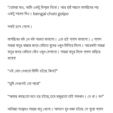
“তোমরা যাও, আমি একটু বিশ্রম নিবো। আর হ্যাঁ পারলে মাগরিবের পড়
একটু শরবত দিও। bengal choti golpo
সবাই চলে গেলো।
মাগরিবের বউ ১ম বউ শরবত বানালো। ১মে দুই গ্লাস বানালো। ১ গ্লাস
সায়রা বানুর বাচ্চার জন্য যেটাতে ঘুমের ওষুধ মিশিয়ে দিলো। আরেকটা সায়রা
বানুর জন্য যেটাতে যৌন ওষুধ মেশানো। সায়রা বানুর দিকে গ্লাস বাড়িয়ে
বল্লো
“ওই বোন দেখতো মিস্টি হইছে কিনা?”
“তুমি দেখলেই তো পারো”
“আমার কাছেতো মনে হয় হইছে,তবে হুজুরতো তাই সাবধান। নে খা। বল”
অনিচ্ছা সত্ত্বেও সায়রা বানু খেলো। আসলে খুব মজা হইছে সে পুরো গ্লাস