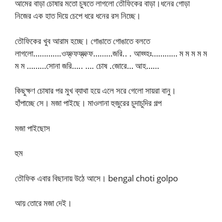
আমের বাড়া চোষার মতো চুষতে লাগলো তৌফিকের বাড়া।ধনের গোড়া
নিজের এক হাত দিয়ে চেপে ধরে ধনের রস নিচ্ছে।
তৌফিকের খুব আরাম হচ্ছে। গোঙাতে গোঙাতে বলতে
লাগলো………….ওফ্ফ্ফফ্ফ্ফ্ফ………জরি.. . আহ্হ্হঃ………… ম ম ম ম ম
ম ম ………সোনা জরি….. …. চোষ .জোরে… আহ……
কিছুক্ষণ চোষার পর মুখ ব্যাথা হয়ে এলে সরে গেলো সায়রা বানু।
হাঁপাচ্ছে সে। মজা পাইছে। মাওলানা হুজুরের চুদাচুদির গল্প
মজা পাইছোস
হুম
তৌফিক এবার বিছানায় উঠে আসে। bengal choti golpo
আয় তোরে মজা দেই।