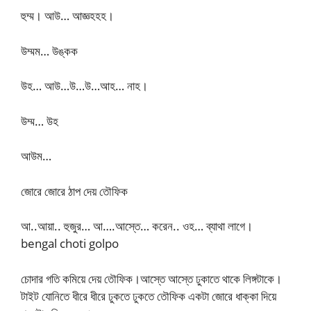
হুম্ম। আউ… আজ্ঞহহহ।
উম্মম… উঙ্কক
উহ… আউ…উ…উ…আহ… নাহ।
উম্ম… উহ
আউম…
জোরে জোরে ঠাপ দেয় তৌফিক
আ..আয়া.. হুজুর… আ….আস্তে… করেন.. ওহ… ব্যাথা লাগে।
bengal choti golpo
চোদার গতি কমিয়ে দেয় তৌফিক।আস্তে আস্তে ঢুকাতে থাকে লিঙ্গটাকে।
টাইট যোনিতে ধীরে ধীরে ঢুকতে ঢুকতে তৌফিক একটা জোরে ধাক্কা দিয়ে