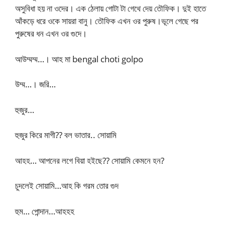
অসুবিধা হয় না ওদের। এক ঠেলায় গোটা টা গেথে দেয় তৌফিক। দুই হাতে
আঁকড়ে ধরে ওকে সায়রা বানু। তৌফিক এখন ওর পুরুষ।ভূলে গেছে পর
পুরুষের ধন এখন ওর গুদে।
আউম্মম্ম…। আহ মা bengal choti golpo
উম্ম…। জরি…
হুজুর…
হুজুর কিরে মাগী?? বল ভাতার.. সোয়ামি
আহহ… আপনের লগে বিয়া হইছে?? সোয়ামি কেমনে হন?
চুদলেই সোয়ামি…আহ কি গরম তোর গুদ
হুম… পোন্দান…আহহহ