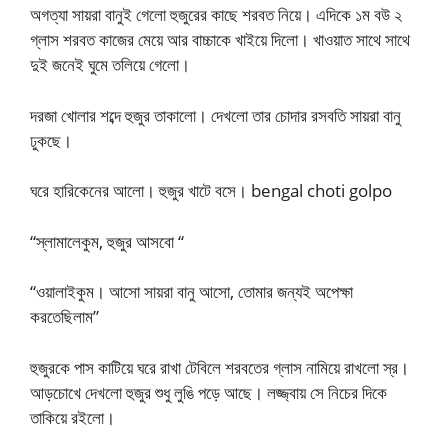
অগত্যা সায়রা বানুই গেলো হুজুরের কাছে শরবত নিয়ে। এদিকে ১ম বউ ২
গ্লাস শরবত কাজের মেয়ে আর বাচ্চাকে খাইয়ে দিলো। খাওয়াত সাথে সাথে
দুই জনেই ঘুমে তলিয়ে গেলো।
দরজা খোলার শব্দে হুজুর তাকালো। দেখলো তার চোদার রসবতি সায়রা বানু
ঢুকছে।
ঘরে হারিকেনের আলো। হুজুর খাটে বসে। bengal choti golpo
“স্লামালেকুম, হুজুর আসবো “
“ওয়ালাইকুম। আসো সায়রা বানু আসো, তোমার জন্যই অপেক্ষা
করতেছিলাম”
হুজুরকে পাস কাটিয়ে ঘরে রাখা টেবিলে শরবতের গ্লাস নামিয়ে রাখলো স্র।
আড়চোখে দেখলো হুজুর শুধু লুঙি পড়ে আছে। লজ্জ্বায় সে নিচের দিকে
তাকিয়ে রইলো।