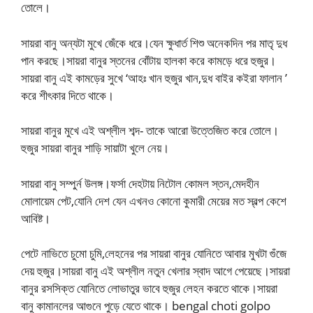
তোলে।
সায়রা বানু অন্যটা মুখে জেঁকে ধরে।যেন ক্ষুধার্ত শিশু অনেকদিন পর মাতৃ দুধ
পান করছে।সায়রা বানুর স্তনের বোঁটায় হালকা করে কামড়ে ধরে হুজুর।
সায়রা বানু এই কামড়ের সুখে ‘আহঃ খান হুজুর খান,দুধ বাইর কইরা ফালান ’
করে শীৎকার দিতে থাকে।
সায়রা বানুর মুখে এই অশ্লীল শব্দ- তাকে আরো উত্তেজিত করে তোলে।
হুজুর সায়রা বানুর শাড়ি সায়াটা খুলে নেয়।
সায়রা বানু সম্পুর্ন উলঙ্গ।ফর্সা দেহটায় নিটোল কোমল স্তন,মেদহীন
মোলায়েম পেট,যোনি দেশ যেন এখনও কোনো কুমারী মেয়ের মত স্বল্প কেশে
আবিষ্ট।
পেটে নাভিতে চুমো চুমি,লেহনের পর সায়রা বানুর যোনিতে আবার মুখটা গুঁজে
দেয় হুজুর।সায়রা বানু এই অশ্লীল নতুন খেলার স্বাদ আগে পেয়েছে।সায়রা
বানুর রসসিক্ত যোনিতে লোভাতুর ভাবে হুজুর লেহন করতে থাকে।সায়রা
বানু কামানলের আগুনে পুড়ে যেতে থাকে। bengal choti golpo