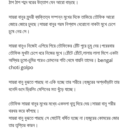
ঠাপ ঠাপ শব্দে ঘরের উত্তাপ যেন আরো বাড়ছে।
সায়রা বানুর সুন্দরী ব্যক্তিত্ব সম্পন্ন মুখের দিকে তাকিয়ে তৌফিক আরো
জোরে জোরে চুদছে।সায়রা বানুর গরম নিশ্বাস বেরোনো নাকটা মুখে চেপে
চুষে নেয় সে।
সায়রা বানুও নিজেই এগিয়ে গিয়ে তৌফিকের ঠোঁট পুরে চুমু দেয়।পরেরবার
তৌফিক মুখটা চেপে ধরে নিজের মুখে।ঠোঁটে ঠোঁটে,লালায় লালা মিশে একটা
অস্থির চুমো-চুমির পরেও চোদনের গতি থেমে যায়নি তাদের। bengal
choti golpo
সায়রা বানু বুঝতে পারছে না একি হচ্ছে তার শরীরে।হুজুরের অশ্ববাঁড়াটা তার
বনেদি গুদে ড্রিলিং মেশিনের মত খুঁড়ে যাচ্ছে।
তৌফিক সায়রা বানুর মুখের মধ্যে একদলা থুতু দিয়ে দেয়।সায়রা বানু শরীর
থরথর করে কাঁপছে।
সায়রা বানু বুঝতে পারছে সে মোটেই ধর্ষিত হচ্ছে না।হুজুরের কোমরের জোর
তার তৃপ্তির কারন।