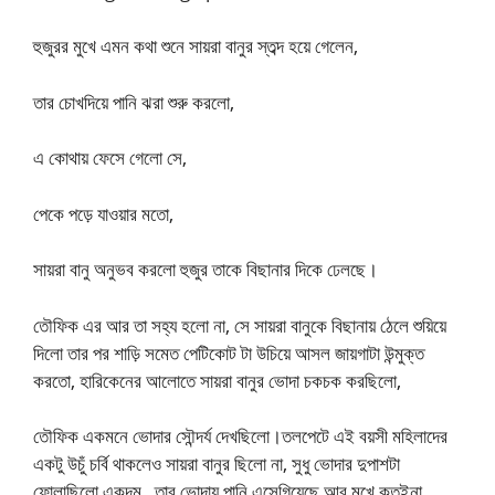
হুজুরর মুখে এমন কথা শুনে সায়রা বানুর স্তব্দ হয়ে গেলেন,
তার চোখদিয়ে পানি ঝরা শুরু করলো,
এ কোথায় ফেসে গেলো সে,
পেকে পড়ে যাওয়ার মতো,
সায়রা বানু অনুভব করলো হুজুর তাকে বিছানার দিকে ঢেলছে।
তৌফিক এর আর তা সহ্য হলো না, সে সায়রা বানুকে বিছানায় ঠেলে শুয়িয়ে
দিলো তার পর শাড়ি সমেত পেটিকোট টা উচিয়ে আসল জায়গাটা উন্মুক্ত
করতো, হারিকেনের আলোতে সায়রা বানুর ভোদা চকচক করছিলো,
তৌফিক একমনে ভোদার সৌন্দর্য দেখছিলো।তলপেটে এই বয়সী মহিলাদের
একটু উচুঁ চর্বি থাকলেও সায়রা বানুর ছিলো না, সুধু ভোদার দুপাশটা
ফোলাছিলো একদম , তার ভোদায় পানি এসেগিয়েছে আর মুখে কতইনা