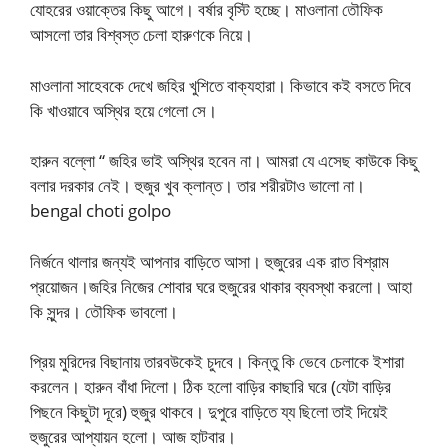
যোহরের ওয়াক্তের কিছু আগে। বর্ষার বৃস্টি হচ্ছে। মাওলানা তৌফিক
আসলো তার বিশ্বস্ত চেলা হারুণকে নিয়ে।
মাওলানা সাহেবকে দেখে জহির খুশিতে বাক্যহারা। কিভাবে কই বসতে দিবে
কি খাওয়াবে অস্থির হয়ে গেলো সে।
হারুন বল্লো “ জহির ভাই অস্থির হবেন না। আমরা যে এসেছ কাউকে কিছু
বলার দরকার নেই। হুজুর খুব ক্লান্ত। তার শরীরটাও ভালো না।
bengal choti golpo
নির্জনে থালার জন্যই আপনার বাড়িতে আসা। হুজুরের এক রাত বিশ্রাম
প্রয়োজন।জহির নিজের শোবার ঘরে হুজুরের থাকার ব্যবস্থা করলো। আহা
কি সুন্দর। তৌফিক ভাবলো।
প্রিয় মুরিদের বিছানায় তারবউকেই চুদবে। কিন্তু কি ভেবে চেলাকে ইশারা
করলেন। হারুন বাঁধা দিলো। ঠিক হলো বাড়ির কাছারি ঘরে (যেটা বাড়ির
পিছনে কিছুটা দূরে) হুজুর থাকবে। দুপুরে বাড়িতে য্য ছিলো তাই দিয়েই
হুজুরের আপ্যায়ন হলো। আজ হাটবার।