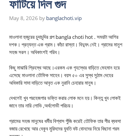
ফাটিয়ে দিল গুদ
May 8, 2026
by
banglachoti.vip
মাওলানা হুজুরের চুদাচুদির গল্প bangla choti hot . সময়টা আশির
দশক। প্রত্যন্ত এক গ্রাম। কাঁচা রাস্তা। বিদ্যুৎ নেই। গ্রামের মানুশ
সহজ সরল। অধিকাংশই গরিব।
কিছু মাঝারি গ্রিহস্থ আছে।এরকম এক গৃহস্থের বাড়িতে মেহমান হয়ে
এসেছে মাওলানা তৌফিক সাহেব। বয়স ৫০ এর সুস্থ সুঠাম দেহের
অধিকারি সাদা দাড়িতে আবৃত এক নুরানি চেহারার মানুষ।
দেখলেই খুব পরহেজগার ভক্তি করার লোক মনে হয়। কিন্তু খুব লোকই
জানে তার নারি লোভি ,অর্থলোভী পরিচয়।
গ্রামের সহজ মানুষের ধর্মীয় বিশ্বাস পুঁজি করেই তৌফিক তার পীর ব্যবসা
বজায় রেখেছে আর বেকুব মুরিদদের যুবতি বউ বোনদের নিয়ে বিছানা গরম