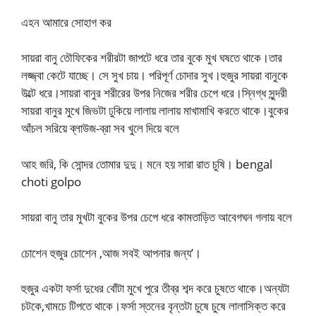
এহন আমারে সোহাগ কর
সায়রা বানু তৌফিকের শরীরটা জাপটে ধরে তার বুকে মুখ ঘষতে থাকে।তার
লজ্জ্বা কেটে যাচ্ছে। সে সুখ চায়। পরিপূর্ণ চোদার সুখ।হুজুর সায়রা বানুকে
উল্টে ধরে।সায়রা বানুর শরীরের উপর নিজের শরীর চেপে ধরে।স্নিগ্ধ সুন্দরী
সায়রা বানুর মুখে জিভটা ঢুকিয়ে লালায় লালায় মাখামাখি করতে থাকে।বুকের
আঁচল সরিয়ে ব্লাউজ-ব্রা সব খুলে দিয়ে বলে
আহ জরি, কি সোন্দর তোমার দুদু। মনে হয় সারা রাত চুষি। bengal
choti golpo
সায়রা বানু তার মুখটা বুকের উপর চেপে ধরে কামতাড়িত আবেগঘন গলায় বলে
চোশেন হুজুর চোশেন ,আজ সবই আপনার জন্য’।
হুজুর একটা ফর্সা দুধের বোঁটা মুখে পুরে তীব্র শব্দ করে চুষতে থাকে।অন্যটা
চটকে,খামচে টিপতে থাকে।ফর্সা স্তনের বৃন্তটা চুষে চুষে লালাসিক্ত করে