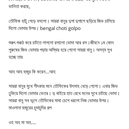
ভানিতা করছে,
তৌফিক হাটু গেড়ে বসলো। সায়রা বানুর দুপা দুপাশে ছড়িয়ে জিভ চালিয়ে
দিলো ভোদার উপর। bengal choti golpo
শুরুৎ শুরুঠ করে চাটতে লাগলো রসালো ভোদা আর রস।জীবনে ১ম কোন
পুরুষের জিভ ভোদায় পড়ায় অস্থির হয়ে গেলো সায়রা বানু। অসহ্য সুখ
হচ্ছে তার
আহ আহ হুজুর কি করেন…আহ
সায়রা বানুর মুখে শীৎকার শুনে তৌফিকের উৎসাহ বেড়ে গেলো। এবার জিভ
ঢুকিয়ে দিলো ভোদার ভেতর। দু থাইয়ে হাত রেখে মনের সুখে চাটছে ভোদা।
সায়রা বানু সব ভূলে তৌফিকের মাথা চেপে ধরলো নিজ ভোদার উপর।
মাওলানা হুজুরের চুদাচুদির গল্প
ওহ অহ মা অহ….