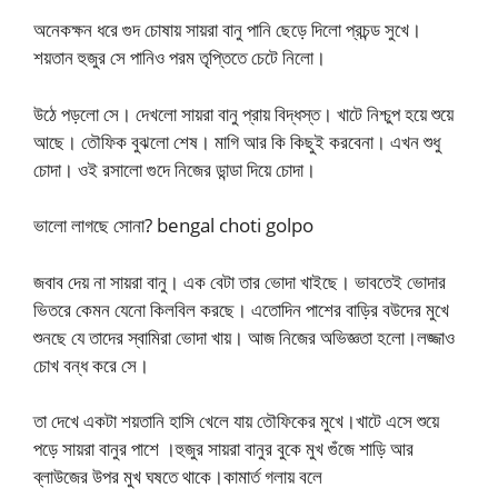
অনেকক্ষন ধরে গুদ চোষায় সায়রা বানু পানি ছেড়ে দিলো প্রচন্ড সুখে।
শয়তান হুজুর সে পানিও পরম তৃপ্তিতে চেটে নিলো।
উঠে পড়লো সে। দেখলো সায়রা বানু প্রায় বিদ্ধস্ত। খাটে নিশ্চুপ হয়ে শুয়ে
আছে। তৌফিক বুঝলো শেষ। মাগি আর কি কিছুই করবেনা। এখন শুধু
চোদা। ওই রসালো গুদে নিজের ডান্ডা দিয়ে চোদা।
ভালো লাগছে সোনা? bengal choti golpo
জবাব দেয় না সায়রা বানু। এক বেটা তার ভোদা খাইছে। ভাবতেই ভোদার
ভিতরে কেমন যেনো কিলবিল করছে। এতোদিন পাশের বাড়ির বউদের মুখে
শুনছে যে তাদের স্বামিরা ভোদা খায়। আজ নিজের অভিজ্ঞতা হলো।লজ্জাও
চোখ বন্ধ করে সে।
তা দেখে একটা শয়তানি হাসি খেলে যায় তৌফিকের মুখে।খাটে এসে শুয়ে
পড়ে সায়রা বানুর পাশে ।হুজুর সায়রা বানুর বুকে মুখ গুঁজে শাড়ি আর
ব্লাউজের উপর মুখ ঘষতে থাকে।কামার্ত গলায় বলে