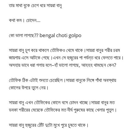
তার মাথা বুকে চেপে ধরে সায়রা বানু
কথা কম। চোদেন…
কো ভালা লাগছে?? bengal choti golpo
সায়রা বানু চুপ করে থাকলে তৌফিকও থেমে থাকে।সায়রা বানুর শরীর চরম
জায়গায় এসে আটকে গেছে।এখন সে হুজুরের পা পর্যন্ত ধরে ফেলতে পারে।
অসহায় ভাবে ধরা গলায় বলে–হাঁ ভালো লাগছে, আহহহ থামছেন কেন?
তৌফিক ঠিক এটাই শুনতে চেয়েছিল।সায়রা বানুকে লিঙ্গে গাঁথা অবস্থায়
কোলের উপরে তুলে নেয়।
সায়রা বানু এখন তৌফিকের কোলে বসে চোদন খাচ্ছে।সায়রা বানুর মত
ডবকা শরীরের মেয়েকে তৌফিকের মত দীর্ঘ পুরুষের কাছে খেলার পুতুল।
সায়রা বানু হুজুরের ঠোঁট দুটো মুখে পুরে চুষতে থাকে।