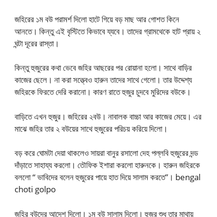
জহিরের ১ম বউ পরামর্শ দিলো হাটে গিয়ে বড় মাছ আর গোশত কিনে
আনতে। কিন্তু এই বৃস্টিতে কিভাবে য্যবে। তাদের গ্রামথেকে হাট প্রায় ২
ঘন্টা দূরের রাস্তা।
কিন্তু হুজুরের কথা ভেবে জহির আছরের পর রোয়ানা হলো। সাথে বাড়ির
কাজের ছেলে। না করা সত্ত্বেও হারুন তাদের সাথে গেলো। তার উদ্দেশ্য
জহিরকে ফিরতে দেরি করানো। কারণ রাতে হুজুর চুদবে মুরিদের বউকে।
বাড়িতে এখন হুজুর। জহিরের ২বউ। নাবালক বাচ্চা আর কাজের মেয়ে। এর
মাঝে জহির তার ২ বউয়ের সাথে হুজুরের পরিচয় করিয়ে দিলো।
বড় করে ঘোমটা দেয়া থাকলেও সায়রা বানুর রসালো দেহ পল্লবি হুজুরের দন্ড
দাঁড়াতে সাহায্য করলো। তৌফিক ইশারা করলো হারুনকে। হারুন জহিরকে
বললো “ ভাবিদের বলেন হুজুরের পায়ে হাত দিয়ে সালাম করতে”। bengal
choti golpo
জহির বউদের আদেশ দিলো। ১ম বউ সালাম দিলো। হুজুর শুধু তার মাথায়