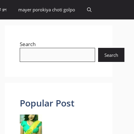
 গল্প
mayer porokiya choti golpo
Search
Search
Popular Post