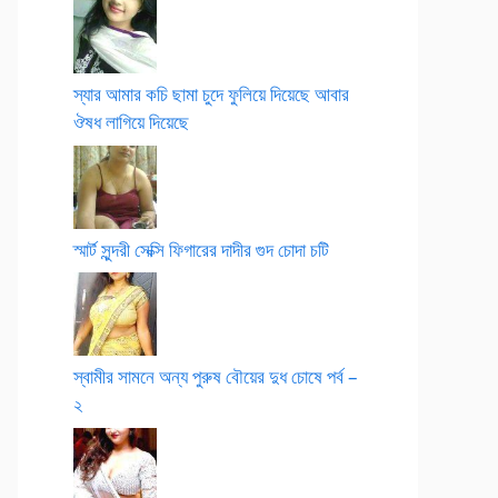
স্যার আমার কচি ছামা চুদে ফুলিয়ে দিয়েছে আবার
ঔষধ লাগিয়ে দিয়েছে
স্মার্ট সুন্দরী সেক্সি ফিগারের দাদীর গুদ চোদা চটি
স্বামীর সামনে অন্য পুরুষ বৌয়ের দুধ চোষে পর্ব –
২