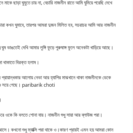
মাকে ছাড়া ঘুমুতে চায় না, বেচারি নাজনীন রাতে আমি ঘুমিয়ে পরেছি দেখে
চারা কখন ঘুমাবে, তারপর আমরা দুজন মিলিত হব, সচরাচর আমি আর নাজনীন
ঘুম ভাঙতেই দেখি আমার লুঙ্গি ফুড়ে পুরুষাঙ্গ ফুলে অনেকটা খাড়িয়ে আছে।
া থাকাতে বিরক্ত হলাম।
টের প্রায়ান্ধকার আলোয় নেভা আর হ্যাপির মাঝখানে থাকা নাজনীনকে ডেকে
েরও সয়ে গেছে। paribarik choti
।
রে ওকে কি বলতে শোনা যায়। নাজনীন শুধু সায়া আর ব্লাউজ পরা।
য় আসে। কখনো শুধু ম্যাক্সি পরা থাকে ও।কারণ প্রায়ই এমন হয় আমরা কোন