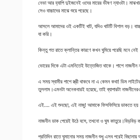
নেভা আর হ্যাপি দুইজনেই ওদের মায়ের ভীষণ ন্যাওটা। মাঝখানে 
সেও বাচ্চাদের মাঝে শুয়ে পরেছে।
আসলে আমাদের ওই একটিই খাট, যদিও খাটটি বিশাল বড়। বাচ্
যা করি।
কিন্তু গত রাতে ক্লান্তির কারণে কখন ঘুমিয়ে পরেছি মনে নেই।
ভোরের দিকে এটা এমনিতেই উত্তেজিত থাকে। পাশে নাজনীন ন
এ সময় স্বামীর পাশে স্ত্রী থাকবে না এ কেমন কথা! ডিম লাই
তুললাম।এমনটা অনেকবারই হয়েছে, তাই ব্যাপারটা নাজনীন
এই…. এই শুনছো, এই নাজু! আমাকে ফিসফিসিয়ে ডাকতে হয়
নাজনীন ডাক পেয়েই উঠে বসে, তখনো ও ঘুম কাতুরে।বিড়বিড় ক
প্রতিদিন রাতে ঘুমানোর সময় নাজনীন শুধু এসব পরেই বিছানা