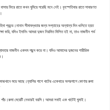
বাসায় ফিরে রাতে কখন ঘুমিয়ে পরেছি মনে নেই। বৃহস্পতিবার রাতে সাধারণত
ম।
দা প্রচন্ড।নানান সীমাবদ্ধতার জন্য সপ্তাহের অন্যান্য দিন গুলিতে হয়ত
্ষা করি, যদিও ইদানিং আমরা দুজন নিয়মিত মিলিত হই না, তাও নাজনীন গর্ভ
্যাবহার নাজনীন একদম পছন্দ করে না। যদিও আমাদের দুজনের শারীরিক
াম।
র মাঝখানে শুয়ে আছে।হ্যাপির পাশে খাটের একেবারে অপরপাশে কোণায় রুমা
ী
ির পাঁচ।রুমা মেয়েটি নেভারই বয়সি। আমরা সবাই এক খাটেই ঘুমাই।