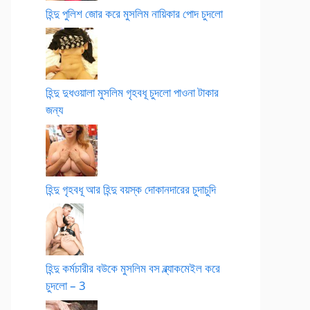
হিন্দু পুলিশ জোর করে মুসলিম নায়িকার পোদ চুদলো
হিন্দু দুধওয়ালা মুসলিম গৃহবধূ চুদলো পাওনা টাকার
জন্য
হিন্দু গৃহবধূ আর হিন্দু বয়স্ক দোকানদারের চুদাচুদি
হিন্দু কর্মচারীর বউকে মুসলিম বস ব্ল্যাকমেইল করে
চুদলো – 3