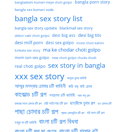
bangla porn story
bangladeshi kumari meye choti golpo
bangla sex kumari voda
bangla sex story list
bangla sex story update
blackmail sex story
desi big tits
desi big ass
debor vabi choti golpo
desi milf porn
desi sex golpo
incest choti kahini
ma ke chodar choti golpo
kolkata sex story
mom son sex golpo
new choti golpo chuda chudi
sex story in bangla
real choti golpo
xxx sex story
আপুকে চুদার কাহিনী
আম্মুর মলদ্বার চোদার চটি কাহিনী
কচি বড় মাই চোদা
কাকোল্ড চটি গল্প
গনচোদা চটি কাহিনী
গরম পানু গল্প
ছাত্রীকে চুদার গল্প
চাচি ভাইপোর চটি গল্প
চাকরের সাথে চোদার চটি গল্প
দুধ চোদার চটি
পাছা চোদার চটি গল্প
বউ বদল চটি গল্প
প্রথম চোদাচুদির চটি গল্প
বাংলা চটি গল্প বিধবা
বন্ধুর মা চটি কাহিনী
বাংলা চটি গল্পের বই
বাংলা চটি গল্প মা ছেলে