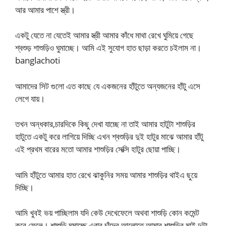
আর আমার পাশে স্ত্রী।
একটু যেতে না যেতেই আমার স্ত্রী আমার কাঁধে মাথা রেখে ঘুমিয়ে গেছে
শ্বশুড় শাশুড়িও ঘুমাচ্ছে। আমি এই সুযোগ হাত ছাড়া করতে চইলাম না।
banglachoti
আমাদের সিট গুলো এত কাছে যে একজনের হাঁটুতে অন্যজনের হাঁটু এসে
লেগে যায়।
তখন অন্ধকার,চারদিকে কিছু দেখা যাচ্ছে না তাই আমার হাটুটা শাশুড়ির
হাটুতে একটু করে লাগিয়ে দিচ্ছি এখন শ্বশুড়ির দুই হাটুর মাঝে আমার হাঁটু
এই প্রথম বারের মতো আমার শাশুড়ির সেক্সি হাটুর ছোয়া পাচ্ছি।
আমি হাঁটুতে আমার হাত রেখে ঝাকুনির সময় আমার শাশুড়ির থাইএ ছুয়ে
দিচ্ছি।
আমি খুবই ভয় পাচ্ছিলাম যদি কেউ দেখেফেলে অথবা শাশুড়ি কোন কমেন্ট
করে ফেলে। শাশুড়ি ঘুমাচ্ছে এবার চাঁদের আলোতে আমার শাশুড়ির মাই দুটা