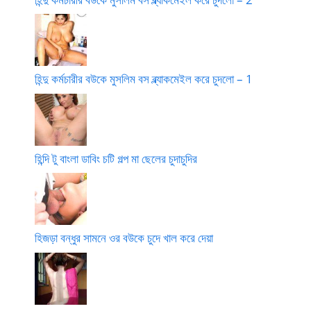
হিন্দু কর্মচারীর বউকে মুসলিম বস ব্ল্যাকমেইল করে চুদলো – 1
হিন্দি টু বাংলা ডাবিং চটি গল্প মা ছেলের চুদাচুদির
হিজড়া বন্ধুর সামনে ওর বউকে চুদে খাল করে দেয়া