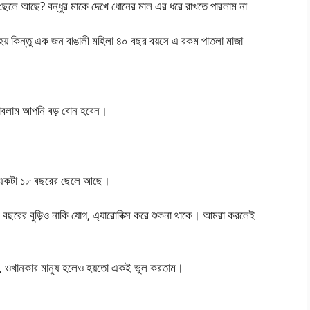
েলে আছে? বন্ধুর মাকে দেখে ধোনের মাল এর ধরে রাখতে পারলাম না
স হয় কিন্তু এক জন বাঙালী মহিলা ৪০ বছর বয়সে এ রকম পাতলা মাজা
লাম আপনি বড় বোন হবেন।
ার একটা ১৮ বছরের ছেলে আছে।
০ বছরের বুড়িও নাকি যোগ, এ্যারোবিক্স করে শুকনা থাকে। আমরা করলেই
 না, ওখানকার মানুষ হলেও হয়তো একই ভুল করতাম।