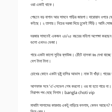
ওরা একাই থাকে।
পেছনে বড় বাগান আর সামনে গাড়ির জায়গা। দারোয়ান ওপরে ফ
কইছে। ২ তালায়। নিচের দরজা দিয়ে ঢুকেই সিঁড়ি। আমি সো
দরজার সামনেই একজন ২৪/২৫ বছরের মহিলা অপেক্ষা করছেন। 
গুলো এখনও ভেজা।
গায়ে একটা কালো সুতির ব্লাউজ। ঠোঁটে হালকা রঙ দেখা যাচ্ছে
বেশ টানা টানা।
চোখের কোনে একটা দুষ্টু হাসির আভাস। নাক টা খাঁড়া। গায়ের
আশফাক সবে ‘এ’-লেভেল শেষ করলো। ওর মা হতে পারে না। বড
নিরাপদ পথ বেছে নিলাম। bangla choti vip
মাথাটা সালামের কায়দায় একটু নাড়িয়ে বললাম, কেমন আছেন?
নিয়ে গেল।