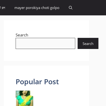
 গল্প
mayer porokiya choti golpo
Search
Search
Popular Post