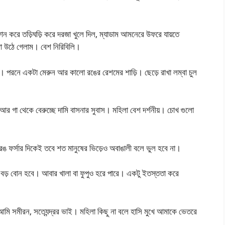
োন করে তড়িঘড়ি করে দরজা খুলে দিল, ম্যাডাম আমনেরে উফরে যায়তে
জা উঠে গেলাম। বেশ নিরিবিলি।
পরনে একটা মেরুন আর কালো রঙের রেশমের শাড়ি। ছেড়ে রাখা লম্বা চুল
 আর গা থেকে বেরুচ্ছে দামি বাসনার সুবাস। মহিলা বেশ দর্শনীয়। চোখ গুলো
 রঙ ফর্সার দিকেই তবে শত মানুষের ভিড়েও অবাঙালী বলে ভুল হবে না।
় বোন হবে। আবার খালা বা ফুপুও হরে পারে। একটু ইতস্ততা করে
 আমি সমীরন, সত্যেন্দ্রর ভাই। মহিলা কিছু না বলে হাসি মুখে আমাকে ভেতরে