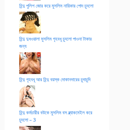
হিন্দু পুলিশ জোর করে মুসলিম নায়িকার পোদ চুদলো
হিন্দু দুধওয়ালা মুসলিম গৃহবধূ চুদলো পাওনা টাকার
জন্য
হিন্দু গৃহবধূ আর হিন্দু বয়স্ক দোকানদারের চুদাচুদি
হিন্দু কর্মচারীর বউকে মুসলিম বস ব্ল্যাকমেইল করে
চুদলো – 3