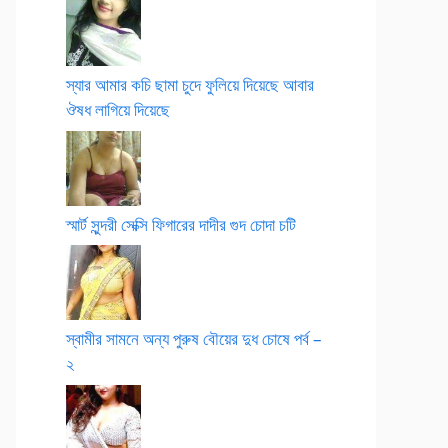
স্যার আমার কচি ছামা চুদে ফুলিয়ে দিয়েছে আবার
ঔষধ লাগিয়ে দিয়েছে
স্মার্ট সুন্দরী সেক্সি ফিগারের দাদীর গুদ চোদা চটি
স্বামীর সামনে অন্য পুরুষ বৌয়ের দুধ চোষে পর্ব –
২