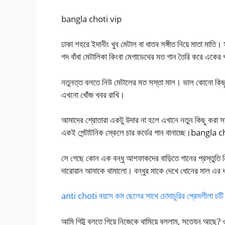
bangla choti vip
ঢাকা শহরে ইদানীং খুব মেটাল বা ধাতব সঙ্গীত নিয়ে মাতা মাতি
গদ বাঁধা মেটালিকা কিংবা মেগাডেথের মত গান তৈরি করে একে
নতুনত্ত বলতে নিউ মেটালের মত সস্তা মাল। ভাল কোনো কিছু
এখনো খোঁজ খবর রাখি।
আমাদের শ্রোতারা একটু উদার না হলে এখানে নতুন কিছু করা 
একই পেন্টাটনিক স্কেলে চার কর্ডের গান বানাচ্ছে।bangla 
সে গেছে কোন এক বন্ধু আশফাকদের বাড়িতে গানের প্রস্তুতি
দারোয়ান আমাকে থামালো। বন্ধুর মাকে দেখে ধোনের মাল এর ধ
anti choti বয়সে কম ছেলের সাথে চোদাচুরির প্রেমলীলা চটি গ
আমি গিট্টু বলতে গিয়ে নিজেকে থামিয়ে বললাম, সত্যেন আ