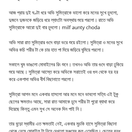
আজ প্রায় দুই ঘণ্টা ধরে অভি সুমিত্রাকে ভালো করে মনের সুখে চুদলো,
দুজনে দুজনকে জড়িয়ে ধরে ল্যাংটো অবস্থায় শুয়ে পরলো। রাতে অভি
সুমিত্রাকে আরো দুই বার চুদলো। milf aunty choda
অভি সারা রাত সুমিত্রার গুদে বাড়া ভরে শুয়ে রইলো। সুমিত্রা ও মনের সুখে
অভির কচি শরীর টা কে চার হাত পা দিয়ে জড়িয়ে ঘুমিয়ে পরলো।
সকালে ঘুম ভাঙলো মোবাইলের রিং শুনে। তখনও অভি তার গুদে বাড়া ঢুকিয়ে
শুয়ে আছে। সুমিত্রা আস্তে করে অভিকে সরাতেই ওর গুদ থেকে হর হর
করে একগাদা অভির বীর্য বিছানাতে পরলো।
সুমিত্রা আপন মনে একবার হাসলো আর মনে মনে ভাবলো সত্যি এই টুকু
ছেলের ক্ষমতাও আছে, সারা রাত আমাকে চুদে শরীর টা পুরো ব্যাথা করে
দিয়েছে কিন্তু এমন সুখ সে অনেক দিন পাই নি।
তার বুড়ো স্বামীর এত ক্ষমতাই নেই, একবার মুচকি হাসে সুমিত্রা বিছানা
থেকে নেমে মোবাইল টা নিয়ে দেখলো সঞ্জয়ের কল এসেছিল। ছেলের বন্ধু