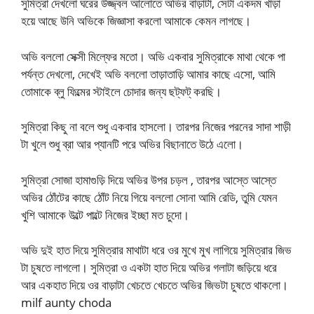
সুমিত্রা দেখলো ঘরের উজ্জ্বল আলোতে অভির বাড়াটা, সেটা একদম খাড়া
হয়ে আছে উনি অভিকে জিজ্ঞাসা করলো আমাকে কেমন লাগছে।
অভি বললো সেক্সী মিল্ফের মতো। অভি একবার সুমিত্রাকে মাথা থেকে পা
পর্যন্ত দেখলো, দেখেই অভি বললো তাড়াতাড়ি আমার কাছে এসো, আমি
তোমাকে ব্লু ফিল্মের স্টাইলে চোদার জন্য ছট্ফট্ করছি।
সুমিত্রা কিছু না বলে শুধু একবার হাসলো। তারপর নিজের পরনের সাদা শাড়ী
টা খুলে শুধু ব্রা আর প্যানটি পরে অভির বিছানাতে উঠে এলো।
সুমিত্রা সোজা হামাগুড়ি দিয়ে অভির উপর চড়ল , তারপর আস্তে আস্তে
অভির ঠোঁটের কাছে ঠোঁট নিয়ে গিয়ে বললো সোনা আমি রেডি, তুমি যেমন
খুশি আমাকে উল্টে পাল্টে নিজের ইচ্ছা মত চুদো।
অভি দুই হাত দিয়ে সুমিত্রার মাথাটা ধরে ওর মুখে মুখ লাগিয়ে সুমিত্রার জিভ
টা চুষতে লাগলো। সুমিত্রা ও একটা হাত দিয়ে অভির গলাটা জড়িয়ে ধরে
আর একহাত দিয়ে ওর বাড়াটা খেচতে খেচতে অভির জিভটা চুষতে থাকলো।
milf aunty choda