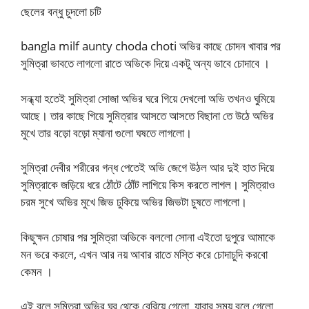
ছেলের বন্ধু চুদলো চটি
bangla milf aunty choda choti অভির কাছে চোদন খাবার পর
সুমিত্রা ভাবতে লাগলো রাতে অভিকে দিয়ে একটু অন্য ভাবে চোদাবে ।
সন্ধ্যা হতেই সুমিত্রা সোজা অভির ঘরে গিয়ে দেখলো অভি তখনও ঘুমিয়ে
আছে। তার কাছে গিয়ে সুমিত্রার আসতে আসতে বিছানা তে উঠে অভির
মুখে তার বড়ো বড়ো ম্যানা গুলো ঘষতে লাগলো।
সুমিত্রা দেবীর শরীরের গন্ধ পেতেই অভি জেগে উঠল আর দুই হাত দিয়ে
সুমিত্রাকে জড়িয়ে ধরে ঠোঁটে ঠোঁট লাগিয়ে কিস করতে লাগল। সুমিত্রাও
চরম সুখে অভির মুখে জিভ ঢুকিয়ে অভির জিভটা চুষতে লাগলো।
কিছুক্ষন চোষার পর সুমিত্রা অভিকে বললো সোনা এইতো দুপুরে আমাকে
মন ভরে করলে, এখন আর নয় আবার রাতে মস্তি করে চোদাচুদি করবো
কেমন ।
এই বলে সুমিত্রা অভির ঘর থেকে বেরিয়ে গেলো, যাবার সময় বলে গেলো