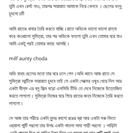
তুমি এখন রেস্ট নাও, তারপর সারারাত আমাকে নিয়ে খেলবে । ছেলের বন্ধু
চুদলো চটি
আমি রাতের খাবার তৈরি করতে যাচ্ছি।রাতে অভিকে ভালো ভালো রান্না
করে খাওয়ালো সুমিত্রা, তার পর অভিকে বললো তুমি এখন তোমার ঘরে যাও
আমি একটু পরই তোমার কাছে আসছি।
milf aunty choda
অভি বাধ্য ছেলের মতো তার ঘরে চলে গেল।অভি জানে আজ রাতে সে
সুমিত্রা আন্টিকে সারারাত চুদবে তাই সে একটা সেক্সের ওষুধ খেয়ে নিল আর
একটা মীল্ফ এর ব্লু ফিল্ম বড়ো এলসিডি টিভি তে দেখে নিজেকে উত্তেজিত
করতে লাগলো। সুমিত্রা নিজের ঘরে গিয়ে রাতের জন্য নিজেকে তৈরি করতে
লাগলো।
সে আজ তার শরীরে একটা সুন্দর কালো রঙের ব্রা আর একটা সরু ফিতে
ওয়্যালা পান্টি পরলো তার উপর একটা পাতলা সাদা শাড়ী পরলো । শাড়িটা
এতই পাতলা ছিল যা শাড়ির উপর দিয়ে ওর কালো ব্রা আর পান্টি স্পষ্ট দেখা