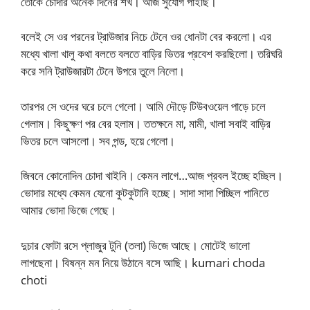
তোকে চোদার অনেক দিনের শখ। আজ সুযোগ পাইছি।
বলেই সে ওর পরনের ট্রাউজার নিচে টেনে ওর ধোনটা বের করলো। এর
মধ্যে খালা খালু কথা বলতে বলতে বাড়ির ভিতর প্রবেশ করছিলো। তরিঘরি
করে সনি ট্রাউজারটা টেনে উপরে তুলে নিলো।
তারপর সে ওদের ঘরে চলে গেলো। আমি দৌড়ে টিউবওয়েল পাড়ে চলে
গেলাম। কিছুক্ষণ পর বের হলাম। ততক্ষনে মা, মামী, খালা সবাই বাড়ির
ভিতর চলে আসলো। সব পন্ড, হয়ে গেলো।
জিবনে কোনোদিন চোদা খাইনি। কেমন লাগে…আজ প্রবল ইচ্ছে হচ্ছিল।
ভোদার মধ্যে কেমন যেনো কুটকুটানি হচ্ছে। সাদা সাদা পিচ্ছিল পানিতে
আমার ভোদা ভিজে গেছে।
দুচার ফোটা রসে প্লাজুর টুনি (তলা) ভিজে আছে। মোটেই ভালো
লাগছেনা। বিষন্ন মন নিয়ে উঠানে বসে আছি। kumari choda
choti