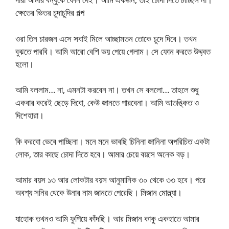
ক্ষেতের ভিতর চুদাচুদির গল্প
ওরা তিন চারজন এসে সবাই মিলে আচ্ছামতন তোকে চুদে দিবে। তখন
বুঝতে পারবি। আমি আরো বেশি ভয় পেয়ে গেলাম। সে ফোন করতে উদ্দ্বত
হলো।
আমি বললাম… না, এমনটা করবেন না। তখন সে বললো… তাহলে শুধু
একবার করেই ছেড়ে দিবো, কেউ জানতে পারবেনা। আমি আতঙ্কিত ও
দিশেহারা।
কি করবো ভেবে পাচ্ছিনা। মনে মনে ভাবছি চিনিনা জানিনা অপরিচিত একটা
লোক, তার কাছে চোদা দিতে হবে। আমার চেয়ে বয়সে অনেক বড়।
আমার বয়স ১৩ আর লোকটার বয়স আনুমানিক ৩০ থেকে ৩৩ হবে। পরে
অবশ্য সনির থেকে উনার নাম জানতে পেরেছি। মিজান মোল্ল্যা।
যাহোক তখনও আমি ফুপিয়ে কাঁদছি। আর মিজান কাকু একহাতে আমার