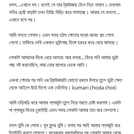
বলল…এখানে বস। বলেই সে তার ট্রাউজার টেনে নিচে নামাল। দেখলাম
সনির ছোট্ট বাড়াটা তখন তিরিং বিড়িং করে লাফাচ্ছে। আবার সে বললো…
এখানে বসে পর।
আমি বসতে গেলাম। এমন সময় হঠাৎ ক্ষেতের মধ্যে ধচমচ শব্দ শোনা
গেলো। তাকিয়ে দেখি একজন ভুট্টাগাছ ডিঙ্গে হরহর করে ধেয়ে আসছে।
লোকটা আমাদের দিকে ধেয়ে আসছে আর বলছে…কিরে সনি আমার ভুট্টা
গাছ নষ্ট করতেছিস, দারা তোর বাপেরে ডেকে আনি।
একথা শোনার পর সনি ওর ট্রাউজারটা কোনো রকমে উপরে তুলে ভুট্টা ক্ষেত
থেকে আইলে উঠে দিলো এক ভোঁদৌড়। kumari choda choti
আমি তড়িঘড়ি করে আমার প্লাজুটা তুলে নিয়ে পরতে চেষ্টা করলাম। একটা
পা প্লাজুর ভিতর ঢুকাইছি এমন সময় লোকটা আমার হাত ধরে ফেললো।
বলল তুমি কে সোনা। খুব সুন্দর তুমি। বলার পর পরই আমার প্লাজুটা ধরে
টানাটানি করতে লাগলো। কয়েকবার ধস্তাধস্তির পর লোকটা আমার থেকে