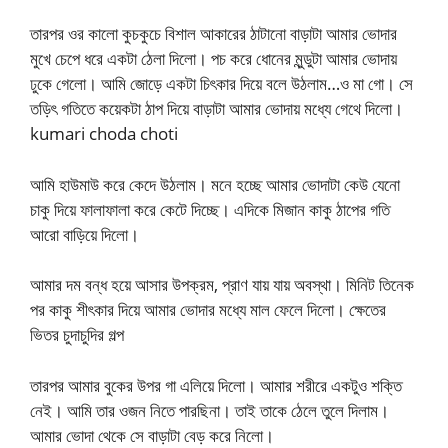
তারপর ওর কালো কুচকুচে বিশাল আকারের ঠাটানো বাড়াটা আমার ভোদার
মুখে চেপে ধরে একটা ঠেলা দিলো। পচ করে ধোনের মুন্ডুটা আমার ভোদায়
ঢুকে গেলো। আমি জোড়ে একটা চিৎকার দিয়ে বলে উঠলাম…ও মা গো। সে
তড়িৎ গতিতে কয়েকটা ঠাপ দিয়ে বাড়াটা আমার ভোদায় মধ্যে গেথে দিলো।
kumari choda choti
আমি হাউমাউ করে কেদে উঠলাম। মনে হচ্ছে আমার ভোদাটা কেউ যেনো
চাকু দিয়ে ফালাফালা করে কেটে দিচ্ছে। এদিকে মিজান কাকু ঠাপের গতি
আরো বাড়িয়ে দিলো।
আমার দম বন্ধ হয়ে আসার উপক্রম, প্রাণ যায় যায় অবস্থা। মিনিট তিনেক
পর কাকু শীৎকার দিয়ে আমার ভোদার মধ্যে মাল ফেলে দিলো। ক্ষেতের
ভিতর চুদাচুদির গল্প
তারপর আমার বুকের উপর গা এলিয়ে দিলো। আমার শরীরে একটুও শক্তি
নেই। আমি তার ওজন নিতে পারছিনা। তাই তাকে ঠেলে তুলে দিলাম।
আমার ভোদা থেকে সে বাড়াটা বেড় করে নিলো।