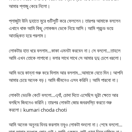
আমার প্লাজু কেরে নিলো।
প্লাজুটা উনি দুহাতে মুরে গুটিসুটি করে ফেললেন। তারপর আমাকে বললেন
এখানে থাক আমি কিছু লোকজন ডেকে নিয়ে আসি। আমি প্রচন্ড ভয়ে
আতঙ্কিত হয়ে পরলাম।
লোকটার হাত ধরে বললাম…কাকা এমনটা করবেন না। সে বললো…তাহলে
আমি এখন তোকে লাগাবো। বলার সাথে সাথে সে আমার দুদু চেপে ধরলো।
আমি ভয়ে কান্না শুরু করে দিলাম আর বললাম…আমাকে যেতে দিন। আপনি
আমার চেয়ে অনেক বড়। আমি জীবনেও এসব করিনি। আমি পারবো না।
লোকটা ভেচকি কেটে বললো…এ্যাঁ, চোদা দিতে এসেছিস ভুট্টা ক্ষেতে আর
বলছিস জিবনেও করিনি। তারপর লোকটা জোর জবরদস্তি করতে শুরু
করলো। kumari choda choti
আমি অনেক অনুনয় বিনয় করলাম তবুও লোকটা শুনলো না। শেষে বললো…
দারা আমার বন্ধুকে ফোন দেই। আমি একজন, তাই চোদা দিতে চাচ্ছিস না।