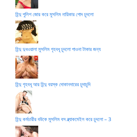
হিন্দু পুলিশ জোর করে মুসলিম নায়িকার পোদ চুদলো
হিন্দু দুধওয়ালা মুসলিম গৃহবধূ চুদলো পাওনা টাকার জন্য
হিন্দু গৃহবধূ আর হিন্দু বয়স্ক দোকানদারের চুদাচুদি
হিন্দু কর্মচারীর বউকে মুসলিম বস ব্ল্যাকমেইল করে চুদলো – 3