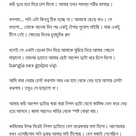
কচি দুধে হাত দিয়ে চাপ দিলো। আমার তখন সমস্ত শরীর কাপছে।
বললাম… সনি এটা কিন্তু ঠিক হচ্ছে না। আমাকে ছেড়ে দাও। সে
বললো… তোকে অনেক দিন পর একটু টেপার সুযোগ পাইছি। দারা একটু
টিপে নেই। ক্ষেতের ভিতর চুদাচুদির গল্প
বলেই সে একটা হেচকা টান দিয়ে আমাকে ঘুরিয়ে নিয়ে আমার পেছনে
দাড়ালো। তারপর দুহাতে আমার ছোট আপেল দুটো ধরে চিপে দিলো।
bangla sex golpo vip
আমি বাধা দেয়ার চেস্ট করলাম আর ওর হাত থেকে বেড় হয়ে আসার চেস্টা
করলাম। তবুও সে ছাড়লো না।
আমার কচি আপেল দুটোর খারা খারা নিপল দুটো যেনো কামিজ ভেদ করে বেড়
হয়ে আসবে। জামা পরলেও বাহির থেকে স্পষ্ট বোঝা যায়।
কামিজের উপর দিয়েই নিপল দুটোতে বেশ কয়েকবার ঘসা দিলো। আগেরবার
যখন এসেছিলাম সনি দুবার আমার মাই টিপেছে। বেশ মজাই লেগেছিল।