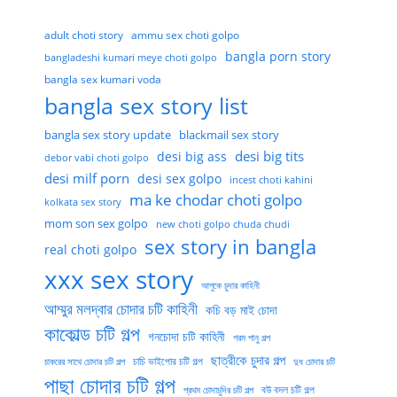
adult choti story
ammu sex choti golpo
bangla porn story
bangladeshi kumari meye choti golpo
bangla sex kumari voda
bangla sex story list
bangla sex story update
blackmail sex story
desi big tits
desi big ass
debor vabi choti golpo
desi milf porn
desi sex golpo
incest choti kahini
ma ke chodar choti golpo
kolkata sex story
mom son sex golpo
new choti golpo chuda chudi
sex story in bangla
real choti golpo
xxx sex story
আপুকে চুদার কাহিনী
আম্মুর মলদ্বার চোদার চটি কাহিনী
কচি বড় মাই চোদা
কাকোল্ড চটি গল্প
গনচোদা চটি কাহিনী
গরম পানু গল্প
ছাত্রীকে চুদার গল্প
চাচি ভাইপোর চটি গল্প
চাকরের সাথে চোদার চটি গল্প
দুধ চোদার চটি
পাছা চোদার চটি গল্প
বউ বদল চটি গল্প
প্রথম চোদাচুদির চটি গল্প