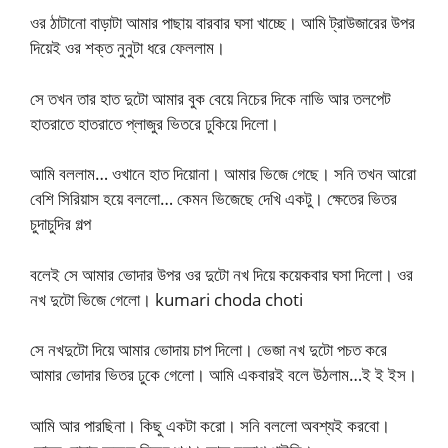
ওর ঠাটানো বাড়াটা আমার পাছায় বারবার ঘসা খাচ্ছে। আমি ট্রাউজারের উপর
দিয়েই ওর শক্ত নুনুটা ধরে ফেললাম।
সে তখন তার হাত দুটো আমার বুক বেয়ে নিচের দিকে নাভি আর তলপেট
হাতরাতে হাতরাতে প্লাজুর ভিতরে ঢুকিয়ে দিলো।
আমি বললাম… ওখানে হাত দিয়োনা। আমার ভিজে গেছে। সনি তখন আরো
বেশি সিরিয়াস হয়ে বললো… কেমন ভিজেছে দেখি একটু। ক্ষেতের ভিতর
চুদাচুদির গল্প
বলেই সে আমার ভোদার উপর ওর দুটো নখ দিয়ে কয়েকবার ঘসা দিলো। ওর
নখ দুটো ভিজে গেলো। kumari choda choti
সে নখদুটো দিয়ে আমার ভোদায় চাপ দিলো। ভেজা নখ দুটো পচত করে
আমার ভোদার ভিতর ঢুকে গেলো। আমি একবারই বলে উঠলাম…ই ই ইস।
আমি আর পারছিনা। কিছু একটা করো। সনি বললো অবশ্যই করবো।