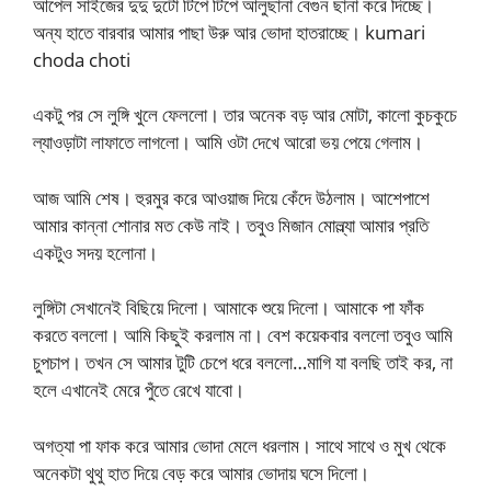
আপেল সাইজের দুদু দুটো টিপে টিপে আলুছানা বেগুন ছানা করে দিচ্ছে।
অন্য হাতে বারবার আমার পাছা উরু আর ভোদা হাতরাচ্ছে। kumari
choda choti
একটু পর সে লুঙ্গি খুলে ফেললো। তার অনেক বড় আর মোটা, কালো কুচকুচে
ল্যাওড়াটা লাফাতে লাগলো। আমি ওটা দেখে আরো ভয় পেয়ে গেলাম।
আজ আমি শেষ। হুরমুর করে আওয়াজ দিয়ে কেঁদে উঠলাম। আশেপাশে
আমার কান্না শোনার মত কেউ নাই। তবুও মিজান মোল্ল্যা আমার প্রতি
একটুও সদয় হলোনা।
লুঙ্গিটা সেখানেই বিছিয়ে দিলো। আমাকে শুয়ে দিলো। আমাকে পা ফাঁক
করতে বললো। আমি কিছুই করলাম না। বেশ কয়েকবার বললো তবুও আমি
চুপচাপ। তখন সে আমার টুটি চেপে ধরে বললো…মাগি যা বলছি তাই কর, না
হলে এখানেই মেরে পুঁতে রেখে যাবো।
অগত্যা পা ফাক করে আমার ভোদা মেলে ধরলাম। সাথে সাথে ও মুখ থেকে
অনেকটা থুথু হাত দিয়ে বেড় করে আমার ভোদায় ঘসে দিলো।