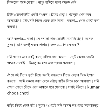
টিউবয়েল পাড়ে গেলাম। নানুর বাড়িতে পাকা বাধরুম নেই।
টিউবওয়েলপারটাই একটা বাথরুম। টিনের বেড়া। প্রস্রাব শেষ করে
আসতেছি। হঠাৎ সনি পিছন থেকে ডাক দিলো। বললো… শোন একটা কথা
বলবো।
আমি বললাম… বলো। সে বললো আজ তোরটা দেখে নিয়েছি। অনেক
সুন্দর। আমি একটু ঘাবরে গেলাম। বললাম… কি দেখেছো?
সনি আমার আর একটু কাছে এগিয়ে এসে বললো… ছোট বেলায় তোরটা
অনেক দেখেছি। কিন্তু বড় হয়ে আজ প্রথম দেখলাম।
ঐ যে ওই টিনের ফুটো দিয়ে, বলেই বাথরুমের টিনের বেড়ার দিকে ইশারা
করলো। আমি লজ্জায় ওখান থেকে দৌড়ে বাড়ির ভিতর চলে আসলাম। সনি
পেছন পেছন দৌড়ে এসে আমাকে ধরে ফেললো। সবাই উঠানে। kumari
choda choti
বাড়ির ভিতর কেউ নাই। সুযোগে পেয়েই সনি আমার আপেলের মত বাড়ন্ত