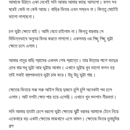
আমাকে উঠানে একা দেখেই সনি আবার আমার কাছে আসলো। বলল সব
ঘরেই কেউ না কেউ আছে। বাড়ির ভিতর এখন সম্ভব না। কিন্তু মোটেই
ভালো লাগছেনা।
চল ভুট্টা ক্ষেতে যাই। আমি যেতে চাইলাম না। কিন্তু বারবার সে
বিভিন্নভাবে অনুনয় বিনয় করতে লাগলো। একসময় ওর পিছু পিছু ভুট্টা
ক্ষেতে চলে এলাম।
আমার নানুর বাড়ি গ্রামের একদম শেষ প্রান্তে। তার উত্তর পাশে যতদুর
চোখ যায় শুধু ভুট্টা আর ভুট্টার আবাদ। এখানে ভুট্টার খুব ভালো ফলন হয়
তাই সবাই ব্যাপকভাবে ভুট্টা চাষ করে। উচু উচু ভুট্টা গাছ।
ক্ষেতের ভিতরে সরু সরু আইল দিয়ে দুজনে চুপি চুপি অনেকটা পথ চলে
এলাম। আট দশটা ক্ষেত পার হয়ে এসেছি। এখানে খুব শুনশান নীরবতা।
সনি আমার হাতটা চেপে ধরলো ভুট্টা ক্ষেতের সুল্টি বরাবর আমাকে টেনে নিয়ে
একেবারে বড় একটা ক্ষেতের মাঝখানে এসে থামল। ক্ষেতের ভিতর চুদাচুদির
গল্প