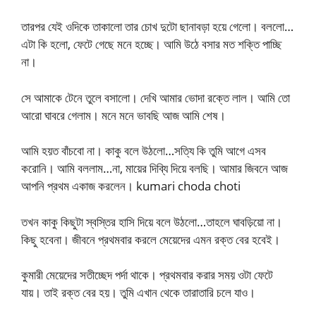
তারপর যেই ওদিকে তাকালো তার চোখ দুটো ছানাবড়া হয়ে গেলো। বললো…
এটা কি হলো, ফেটে গেছে মনে হচ্ছে। আমি উঠে বসার মত শক্তি পাচ্ছি
না।
সে আমাকে টেনে তুলে বসালো। দেখি আমার ভোদা রক্তে লাল। আমি তো
আরো ঘাবরে গেলাম। মনে মনে ভাবছি আজ আমি শেষ।
আমি হয়ত বাঁচবো না। কাকু বলে উঠলো…সত্যি কি তুমি আগে এসব
করোনি। আমি বললাম…না, মায়ের দিব্যি দিয়ে বলছি। আমার জিবনে আজ
আপনি প্রথম একাজ করলেন। kumari choda choti
তখন কাকু কিছুটা স্বস্তির হাসি দিয়ে বলে উঠলো…তাহলে ঘাবড়িয়ো না।
কিছু হবেনা। জীবনে প্রথমবার করলে মেয়েদের এমন রক্ত বের হবেই।
কুমারী মেয়েদের সতীচ্ছেদ পর্দা থাকে। প্রথমবার করার সময় ওটা ফেটে
যায়। তাই রক্ত বের হয়। তুমি এখান থেকে তারাতারি চলে যাও।