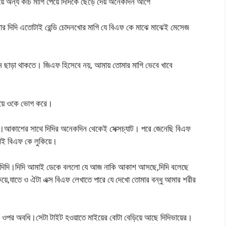
িয়ে অন্য কচি মাগি পেয়ে দিদিকে ছেড়ে দেয় অনেকদিন আগে
র দিদি এতোটাই রেন্ডি চোদনখোর মাগি যে বিএফ কে মাঝে মাঝেই মেসেজ
ন ছাড়া থাকতে। জিএফ হিসেবে নয়, আমায় তোমার মাগি ভেবে খাবে
িয়ে ওকে ভোগ করে।
ন)।আকাশের সাথে দিদির অনেকদিন থেকেই সেক্সচ্যাট। পরে জেনেছি বিএফ
াই বিএফ কে লুকিয়ে।
আর দিদি।দিদি আমাই ডেকে বললো যে আজ নাকি আকাশ আসছে,দিদি বলেছে
য়ে,যাতে ও ঐটা এক্স বিএফ লেখাতে পারে যে দেখো তোমার বন্ধু আমার শরীর
ির ওপর অবধি।সেটা টাইট হওয়াতে মাইয়ের বোটা বেড়িয়ে আছে দিদিভায়ের।