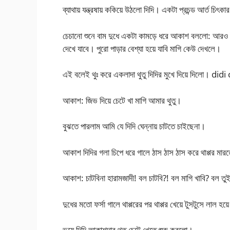
ব্যাথায় যন্ত্রষায় ককিয়ে উঠলো দিদি। একটা প্রচন্ড আর্ত চিৎ
চেচানো শুনে বাম দুধে একটা কামড়ে ধরে আকাশ বললো: আরও চেঁ
দেখে যাবে। পুরো পাড়ার বেশ্যা হয়ে যাবি মাগি কেউ দেখলে।
এই বলেই থুঃ করে একলাদা থুতু দিদির মুখে দিয়ে দিলো। di
আকাশ: জিভ দিয়ে চেটে খা মাগি আমার থুতু।
বুঝতে পারলাম আমি যে দিদি ঘেন্নায় চাটতে চাইছেনা।
আকাশ দিদির গলা চিপে ধরে গালে ঠাস ঠাস ঠাস করে থাপ্পর মা
আকাশ: চাটবিনা হারামজাদী! বল চাটবি?! বল মাগি খাবি? বল 
দুধের মতো ফর্সা গালে থাপ্পরের পর থাপ্পর খেয়ে টুসটুসে লাল 
ভয়ে দিদি আকাশদার থুতু চেটে খেতে শুরু করলো।