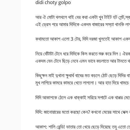
didi choty golpo
আর ঐ মোটা থলথলে থাই বের করা একটা খুব টাইট হট পেন্ট,স্
এই ড্রেস পরে আমার দিদিকে একদম বাজারের সস্তা খানকি ল
কথামতো আকাশ এলো 3 টেয়, দিদি দরজা খুলতেই আকাশ একদম দ
নিয়ে বোঁটাটা টেনে ধরে দিদিকে কিস করতে শুরু করে দিল। ঐ
একদম যেন টেনে ছিড়ে নেবে এমন ভাবে কচলাতে আর টানতে থ
কিছুক্ষন মাই দুখানা ক্ষুধার্থ বাঘের মত কচলে ঠোট ছেড়ে দিদি
মুখ লাগিয়ে কামরে কামরে খেতে লাগলো। আর হাত দিয়ে খামচ
দিদি আকাশকে ঠেলে এক ধাক্কাই সরিয়ে সপাটে এক থাপ্পর মের
দিদি: জানোয়ারের মতো করছো কেন? কখনো মেয়ের সাথে সেক্স
আকাশ: শালি রেন্ডি! ভাতার তো খেয়ে ছেড়ে দিয়েছে তবু এতো তে