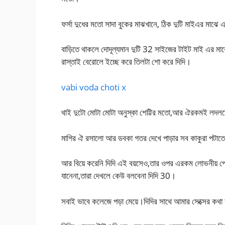
ফর্সা দুধের মতো সাদা বুকের মাঝখানে, ঠিক দুটি মাইএর ম
বাড়িতে থাকলে দোদূল্যমান দুটি 32 সাইজের টাইট মাই এর মাঝ
রাস্তাই বেরোলে ইচ্ছে করে তিলটা শো করে দিদি।
vabi voda choti x
থাই দুটো মোটা মোটা অনুস্কা শেট্টির মতো,আর ঐরকমই লদ
মাগির ঐ রসালো আর ডবকা গতর দেখে পাড়ার সব কাকুরা পটাতে
আর বিয়ে করেনি দিদি এই বয়সেও,তার ওপর এরকম লোভনীয় পো
যানেনা,তারা দেখলে কেউ বলবেনা দিদি 30।
সবাই ভাবে কলেজে পড়া মেয়ে।দিদির সাথে আমার সেক্সের কথা