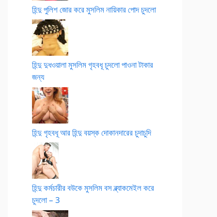
হিন্দু পুলিশ জোর করে মুসলিম নায়িকার পোদ চুদলো
হিন্দু দুধওয়ালা মুসলিম গৃহবধূ চুদলো পাওনা টাকার
জন্য
হিন্দু গৃহবধূ আর হিন্দু বয়স্ক দোকানদারের চুদাচুদি
হিন্দু কর্মচারীর বউকে মুসলিম বস ব্ল্যাকমেইল করে
চুদলো – 3