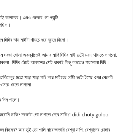
কাই কালারের। এরও ভেতরে নো প্যান্টি।
াগছিল।
িদির ডান মাইটা খামচে ধরে মুচরে দিলো।
রকম দরজা খোলা অবস্থাতেই আমার মাগি দিদির মাই দুটো ময়দা থাসতে লাগলো,
াকলো।দিদির ঠোটে আকাশের ঠোট থাকাই কিছু বলতেও পারলোনা দিদি।
র বাতাবিলেবুর মতো খাড়া খাড়া মাই আর মাইয়ের বোঁটা দুটো টপের ওপর থেকেই
ে খামচে ধরতে লাগলো।
ে দিল গালে।
 করোনি নাকি? দরজাটা তো লাগাতে দেবে নাকি?! didi choty golpo
জ কিসের? আর তুই তো শালি বারোভাতারি বেশ্যা মাগি, বেশ্যাদের চোদার