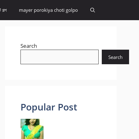
 গল্প
mayer porokiya choti golpo
Search
Search
Popular Post