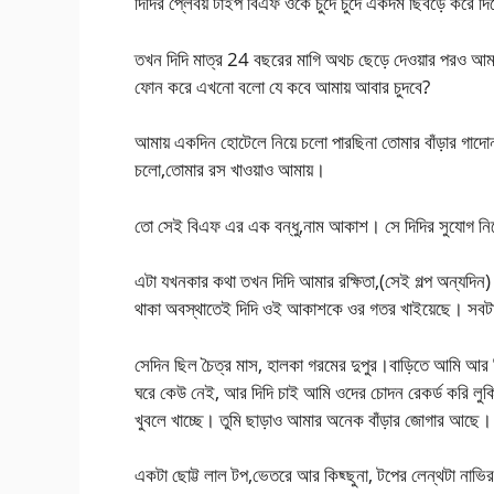
দিদির প্লেবয় টাইপ বিএফ ওকে চুদে চুদে একদম ছিবড়ে করে দ
তখন দিদি মাত্র 24 বছরের মাগি অথচ ছেড়ে দেওয়ার পরও আমা
ফোন করে এখনো বলো যে কবে আমায় আবার চুদবে?
আমায় একদিন হোটেলে নিয়ে চলো পারছিনা তোমার বাঁড়ার গাদো
চলো,তোমার রস খাওয়াও আমায়।
তো সেই বিএফ এর এক বন্ধু,নাম আকাশ। সে দিদির সুযোগ ন
এটা যখনকার কথা তখন দিদি আমার রক্ষিতা,(সেই গল্প অন্যদি
থাকা অবস্থাতেই দিদি ওই আকাশকে ওর গতর খাইয়েছে। সবট
সেদিন ছিল চৈত্র মাস, হালকা গরমের দুপুর।বাড়িতে আমি 
ঘরে কেউ নেই, আর দিদি চাই আমি ওদের চোদন রেকর্ড করি লুকি
খুবলে খাচ্ছে। তুমি ছাড়াও আমার অনেক বাঁড়ার জোগার আছে।
একটা ছোট্ট লাল টপ,ভেতরে আর কিছ্ছুনা, টপের লেন্থটা নাভ