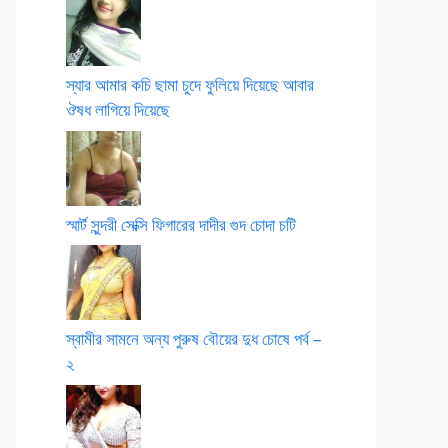
স্যার আমার কচি ছামা চুদে ফুলিয়ে দিয়েছে আবার
ঔষধ লাগিয়ে দিয়েছে
স্মার্ট সুন্দরী সেক্সি ফিগারের দাদীর গুদ চোদা চটি
স্বামীর সামনে অন্য পুরুষ বৌয়ের দুধ চোষে পর্ব –
২