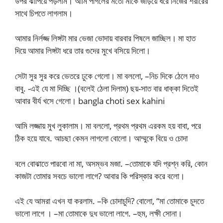
উপর ঝাপিয়ে পড়লাম। আমি পাগলের মতো মাকে জড়িয়ে ধরে নিজের শরীরের
সাথে চিপতে লাগলাম।
আমার নির্লজ্জ লিঙ্গটা মার ভেজা ভোদায় বারবার পিষলে জাচ্ছিল। মা হাত
দিয়ে আমার লিঙ্গটা ধরে তার গুদের মুখে বসিয়ে দিলো।
সেটা সুর সুর করে ভেতরে ঢুকে গেলো। মা বললো, –নিচ দিকে ঠেলে দাও
বাবু. -এই যে মা দিচ্ছি ।(বলেই ঠেলা দিলাম) ছয়-সাত বার ধাক্কা দিতেই
আবার বীর্য খসে গেলো। bangla choti sex kahini
আমি লজ্জায় মুখ লুকালাম। মা বললো, প্রথম প্রথম এরকম হয় বাবা, পরে
ঠিক হয়ে যাবে. আচছা কেমন লাগলো বোলো। আম্মুকে বিয়ে ও চোদা
বলে বোঝাতে পারবো না মা, অসম্ভব মজা. –তোমাকে যদি প্রশ্ন করি, কোন
কাজটা তোমার সবচে ভালো লাগে? আবার কি পরিস্কার করে বলো।
এই যে আমরা এখন যা করলাম. –কি চোদাচুদি? বোলো, “মা তোমাকে চুদতে
ভালো লাগে । –মা তোমাকে দুধ ভালো লাগে. –হুম, লক্ষী সোনা।