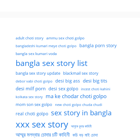
adult choti story
ammu sex choti golpo
bangla porn story
bangladeshi kumari meye choti golpo
bangla sex kumari voda
bangla sex story list
bangla sex story update
blackmail sex story
desi big tits
desi big ass
debor vabi choti golpo
desi milf porn
desi sex golpo
incest choti kahini
ma ke chodar choti golpo
kolkata sex story
mom son sex golpo
new choti golpo chuda chudi
sex story in bangla
real choti golpo
xxx sex story
আপুকে চুদার কাহিনী
আম্মুর মলদ্বার চোদার চটি কাহিনী
কচি বড় মাই চোদা