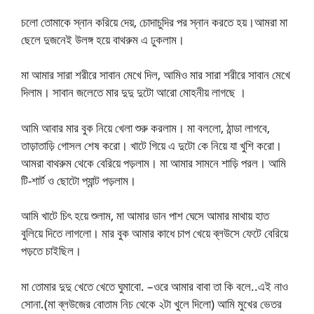
চলো তোমাকে স্নান করিয়ে দেয়, চোদাচুদির পর স্নান করতে হয়।আমরা মা
ছেলে দুজনেই উলঙ্গ হয়ে বাথরুম এ ঢুকলাম।
মা আমার সারা শরীরে সাবান মেখে দিল, আমিও মার সারা শরীরে সাবান মেখে
দিলাম। সাবান জলেতে মার দুদু দুটো আরো মোহনীয় লাগছে ।
আমি আবার মার বুক নিয়ে খেলা শুরু করলাম। মা বললো, ঠান্ডা লাগবে,
তাড়াতাড়ি গোসল শেষ করো। খাটে গিয়ে এ দুটো কে নিয়ে যা খুশি করো।
আমরা বাথরুম থেকে বেরিয়ে পড়লাম। মা আমার সামনে শাড়ি পরল। আমি
টি-শার্ট ও ছোটো প্যান্ট পড়লাম।
আমি খাটে চিৎ হয়ে শুলাম, মা আমার ডান পাশ ঘেসে আমার মাথায় হাত
বুলিয়ে দিতে লাগলো। মার বুক আমার কাধে চাপ খেয়ে ব্লউসে ফেটে বেরিয়ে
পড়তে চাইছিল।
মা তোমার দুদু খেতে খেতে ঘুমাবো. –ওরে আমার বাবা তা কি বলে..এই নাও
সোনা.(মা ব্লউজের বোতাম নিচ থেকে ২টা খুলে দিলো) আমি মুখের ভেতর