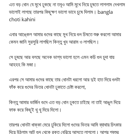
এত বড় ধোন যে মুখে ঢুকছে না তবূও আমি মুখে নিয়ে চুষতে লাগলাম দেখলাম
ভালোই লাগছে তারপর কিছুক্ষণ ভালো ভাবে চুষে দিলাম। bangla
choti kahini
এবার আঙ্কেল আমার গুদের কাছে মুখ নিয়ে গুদ চিষতে শুরু করলো আমার
কেমন জানি সুরসুরি লাগছিল কিন্তু খুব আরাম ও লাগছিল।
সে চুষছে আর বলছে অনেক ভাগ্য ভালো হলে এমন কচি গুদ চুদা যায়
আহহহ কি মজা।
এরপর সে আমার গুদের কাছে তার ধোনটা ধরলো আর দুই হাত দিয়ে গুদটা
ফাঁক করে গুদের ভিতর ধোনটা ঢুকাতে চেষ্টা করলো,
কিন্তু আমার ভার্জিন গুদে এত বড় ধোন ঢুকতে চাইছে না তাই আঙুল দিয়ে
ফাক করে কিছুই থু থু দিয়ে দিলো।
তারপর ধোনটা ধাক্কা মেরে ঢুকিয়ে দিলো গুদের ভিতর আমি ব্যাথায় চিৎকার
দিয়ে উঠলাম আট গুদ থেকে রক্ত বেরিয়ে আসতে লাগলো। আপুর শ্বশুর