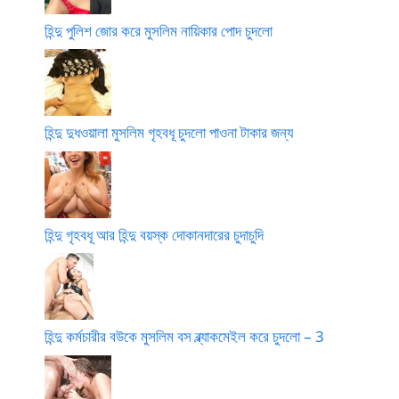
হিন্দু পুলিশ জোর করে মুসলিম নায়িকার পোদ চুদলো
হিন্দু দুধওয়ালা মুসলিম গৃহবধূ চুদলো পাওনা টাকার জন্য
হিন্দু গৃহবধূ আর হিন্দু বয়স্ক দোকানদারের চুদাচুদি
হিন্দু কর্মচারীর বউকে মুসলিম বস ব্ল্যাকমেইল করে চুদলো – 3