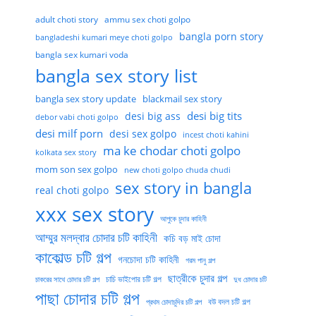
adult choti story
ammu sex choti golpo
bangla porn story
bangladeshi kumari meye choti golpo
bangla sex kumari voda
bangla sex story list
bangla sex story update
blackmail sex story
desi big tits
desi big ass
debor vabi choti golpo
desi milf porn
desi sex golpo
incest choti kahini
ma ke chodar choti golpo
kolkata sex story
mom son sex golpo
new choti golpo chuda chudi
sex story in bangla
real choti golpo
xxx sex story
আপুকে চুদার কাহিনী
আম্মুর মলদ্বার চোদার চটি কাহিনী
কচি বড় মাই চোদা
কাকোল্ড চটি গল্প
গনচোদা চটি কাহিনী
গরম পানু গল্প
ছাত্রীকে চুদার গল্প
চাচি ভাইপোর চটি গল্প
চাকরের সাথে চোদার চটি গল্প
দুধ চোদার চটি
পাছা চোদার চটি গল্প
বউ বদল চটি গল্প
প্রথম চোদাচুদির চটি গল্প