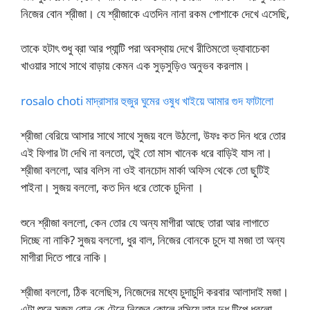
নিজের বোন শ্রীজা। যে শ্রীজাকে এতদিন নানা রকম পোশাকে দেখে এসেছি,
তাকে হটাৎ শুধু ব্রা আর প্যান্টি পরা অবস্থায় দেখে রীতিমতো ভ্যাবাচেকা
খাওয়ার সাথে সাথে বাড়ায় কেমন এক সুড়সুড়িও অনুভব করলাম।
rosalo choti মাদ্রাসার হুজুর ঘুমের ওষুধ খাইয়ে আমার গুদ ফাটালো
শ্রীজা বেরিয়ে আসার সাথে সাথে সুজয় বলে উঠলো, উফঃ কত দিন ধরে তোর
এই ফিগার টা দেখি না বলতো, তুই তো মাস খানেক ধরে বাড়িই যাস না।
শ্রীজা বললো, আর বলিস না ওই বানচোদ মার্কা অফিস থেকে তো ছুটিই
পাইনা। সুজয় বললো, কত দিন ধরে তোকে চুদিনা ।
শুনে শ্রীজা বললো, কেন তোর যে অন্য মাগীরা আছে তারা আর লাগাতে
দিচ্ছে না নাকি? সুজয় বললো, ধুর বাল, নিজের বোনকে চুদে যা মজা তা অন্য
মাগীরা দিতে পারে নাকি।
শ্রীজা বললো, ঠিক বলেছিস, নিজেদের মধ্যে চুদাচুদি করবার আলাদাই মজা।
এটা শুনে সুজয় বোন কে টেনে নিজের কোলে বসিয়ে তার দুধ টিপে ধরলো