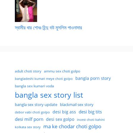
স্বামীর ধার শোধঃ হিন্দু বউ মুসলিম পাওনাদার
adult choti story
ammu sex choti golpo
bangla porn story
bangladeshi kumari meye choti golpo
bangla sex kumari voda
bangla sex story list
bangla sex story update
blackmail sex story
desi big tits
desi big ass
debor vabi choti golpo
desi milf porn
desi sex golpo
incest choti kahini
ma ke chodar choti golpo
kolkata sex story