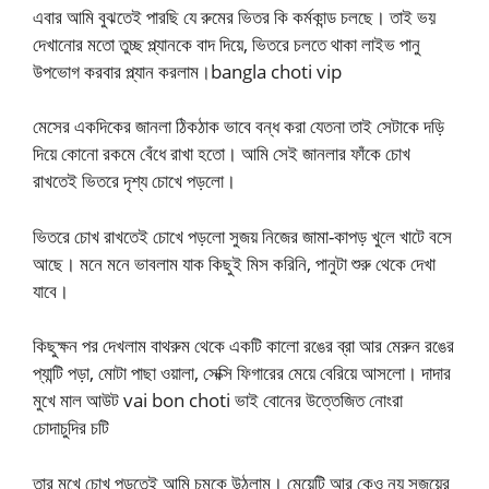
এবার আমি বুঝতেই পারছি যে রুমের ভিতর কি কর্মকান্ড চলছে। তাই ভয়
দেখানোর মতো তুচ্ছ প্ল্যানকে বাদ দিয়ে, ভিতরে চলতে থাকা লাইভ পানু
উপভোগ করবার প্ল্যান করলাম।bangla choti vip
মেসের একদিকের জানলা ঠিকঠাক ভাবে বন্ধ করা যেতনা তাই সেটাকে দড়ি
দিয়ে কোনো রকমে বেঁধে রাখা হতো। আমি সেই জানলার ফাঁকে চোখ
রাখতেই ভিতরে দৃশ্য চোখে পড়লো।
ভিতরে চোখ রাখতেই চোখে পড়লো সুজয় নিজের জামা-কাপড় খুলে খাটে বসে
আছে। মনে মনে ভাবলাম যাক কিছুই মিস করিনি, পানুটা শুরু থেকে দেখা
যাবে।
কিছুক্ষন পর দেখলাম বাথরুম থেকে একটি কালো রঙের ব্রা আর মেরুন রঙের
প্যান্টি পড়া, মোটা পাছা ওয়ালা, সেক্সি ফিগারের মেয়ে বেরিয়ে আসলো। দাদার
মুখে মাল আউট vai bon choti ভাই বোনের উত্তেজিত নোংরা
চোদাচুদির চটি
তার মুখে চোখ পড়তেই আমি চমকে উঠলাম। মেয়েটি আর কেও নয় সুজয়ের