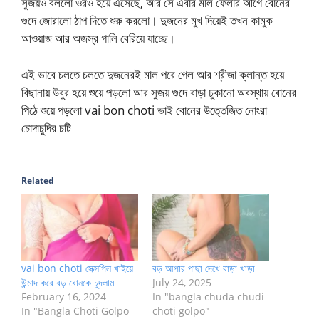
সুজয়ও বললো ওরও হয়ে এসেছে, আর সে এবার মাল ফেলার আগে বোনের
গুদে জোরালো ঠাপ দিতে শুরু করলো। দুজনের মুখ দিয়েই তখন কামুক
আওয়াজ আর অজস্র গালি বেরিয়ে যাচ্ছে।
এই ভাবে চলতে চলতে দুজনেরই মাল পরে গেল আর শ্রীজা ক্লান্ত হয়ে
বিছানায় উবুর হয়ে শুয়ে পড়লো আর সুজয় গুদে বাড়া ঢুকানো অবস্থায় বোনের
পিঠে শুয়ে পড়লো vai bon choti ভাই বোনের উত্তেজিত নোংরা
চোদাচুদির চটি
Related
vai bon choti সেক্সপিল খাইয়ে
বড় আপার পাছা দেখে বাড়া খাড়া
উন্মাদ করে বড় বোনকে চুদলাম
July 24, 2025
February 16, 2024
In "bangla chuda chudi
In "Bangla Choti Golpo
choti golpo"