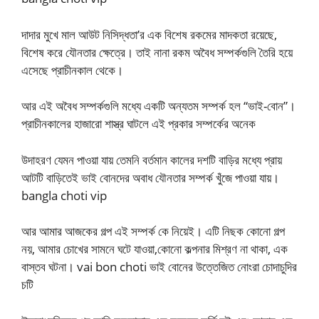
দাদার মুখে মাল আউট নিসিদ্ধতা’র এক বিশেষ রকমের মাদকতা রয়েছে,
বিশেষ করে যৌনতার ক্ষেত্রে। তাই নানা রকম অবৈধ সম্পর্কগুলি তৈরি হয়ে
এসেছে প্রাচীনকাল থেকে।
আর এই অবৈধ সম্পর্কগুলি মধ্যে একটি অন্যতম সম্পর্ক হল “ভাই-বোন”।
প্রাচীনকালের হাজারো শাস্ত্র ঘাটলে এই প্রকার সম্পর্কের অনেক
উদাহরণ যেমন পাওয়া যায় তেমনি বর্তমান কালের দশটি বাড়ির মধ্যে প্রায়
আটটি বাড়িতেই ভাই বোনদের অবাধ যৌনতার সম্পর্ক খুঁজে পাওয়া যায়।
bangla choti vip
আর আমার আজকের গল্প এই সম্পর্ক কে নিয়েই। এটি নিছক কোনো গল্প
নয়, আমার চোখের সামনে ঘটে যাওয়া,কোনো কল্পনার মিশ্রণ না থাকা, এক
বাস্তব ঘটনা। vai bon choti ভাই বোনের উত্তেজিত নোংরা চোদাচুদির
চটি