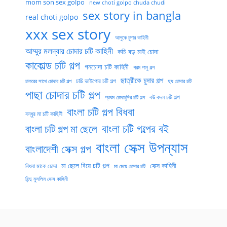
mom son sex golpo
new choti golpo chuda chudi
sex story in bangla
real choti golpo
xxx sex story
আপুকে চুদার কাহিনী
আম্মুর মলদ্বার চোদার চটি কাহিনী
কচি বড় মাই চোদা
কাকোল্ড চটি গল্প
গনচোদা চটি কাহিনী
গরম পানু গল্প
ছাত্রীকে চুদার গল্প
চাচি ভাইপোর চটি গল্প
চাকরের সাথে চোদার চটি গল্প
দুধ চোদার চটি
পাছা চোদার চটি গল্প
বউ বদল চটি গল্প
প্রথম চোদাচুদির চটি গল্প
বাংলা চটি গল্প বিধবা
বন্ধুর মা চটি কাহিনী
বাংলা চটি গল্পের বই
বাংলা চটি গল্প মা ছেলে
বাংলা সেক্স উপন্যাস
বাংলাদেশী সেক্স গল্প
মা ছেলে বিয়ে চটি গল্প
সেক্স কাহিনী
বিধবা মাকে চোদা
মা মেয়ে চোদার চটি
হিন্দু মুসলিম সেক্স কাহিনী