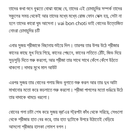
তাদের কথা শুনে বুঝতে বোঝা যাচ্ছে যে, তাদের এই চোদাচুদির সম্পর্ক তাদের
স্কুলের সময় থেকেই আর তাদের মধ্যে মধ্যে রোজ ফোন সেক্স হয়, সেটা না
হলে তাদের কারো ঘুম আসেনা। vai bon choti ভাই বোনের উত্তেজিত
নোংরা চোদাচুদির চটি
এবার সুজয় শ্রীজাকে বিছানায় শুইয়ে দিল। তারপর তার উপর উঠে শ্রীজার
কানের কাছে মুখ নিয়ে গিয়ে, কানের পেছনে, কানের লতিতে ঠোঁট, জিভ দিয়ে
সুড়সুড়ি দিতে শুরু করলো, আর শ্রীজা তার সাথে সাথে কেঁপে কেঁপে উঠতে
থাকলো। দাদার মুখে মাল আউট
এরপর সুজয় তার বোনের গলায় জিভ বুলাতে শুরু করল আর তার দুধ আটা
মাখানোর মতো করে কচলাতে শুরু করলো। শ্রীজা পাগলের মতো গুঙিয়ে উঠে
তার দাদাকে খামচে ধরলো।
বোনের গলা চাটা শেষ করে সুজয় ব্রা’এর স্ট্রপটা কাঁধ থেকে সরিয়ে, সেগুলো
থেকে শ্রীজার হাত বের করে, তার হাত দুটোকে উপরে উঠাতেই বেড়িয়ে
আসলো শ্রীজার হালকা লোমশ বগল।