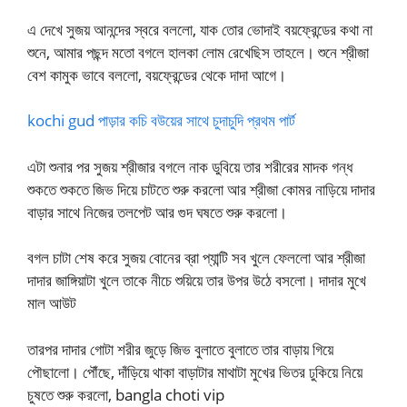
এ দেখে সুজয় আনন্দের স্বরে বললো, যাক তোর ভোদাই বয়ফ্রেন্ডের কথা না
শুনে, আমার পছন্দ মতো বগলে হালকা লোম রেখেছিস তাহলে। শুনে শ্রীজা
বেশ কামুক ভাবে বললো, বয়ফ্রেন্ডের থেকে দাদা আগে।
kochi gud পাড়ার কচি বউয়ের সাথে চুদাচুদি প্রথম পার্ট
এটা শুনার পর সুজয় শ্রীজার বগলে নাক ডুবিয়ে তার শরীরের মাদক গন্ধ
শুকতে শুকতে জিভ দিয়ে চাটতে শুরু করলো আর শ্রীজা কোমর নাড়িয়ে দাদার
বাড়ার সাথে নিজের তলপেট আর গুদ ঘষতে শুরু করলো।
বগল চাটা শেষ করে সুজয় বোনের ব্রা প্যান্টি সব খুলে ফেললো আর শ্রীজা
দাদার জাঙ্গিয়াটা খুলে তাকে নীচে শুয়িয়ে তার উপর উঠে বসলো। দাদার মুখে
মাল আউট
তারপর দাদার গোটা শরীর জুড়ে জিভ বুলাতে বুলাতে তার বাড়ায় গিয়ে
পৌছালো। পৌঁছে, দাঁড়িয়ে থাকা বাড়াটার মাথাটা মুখের ভিতর ঢুকিয়ে নিয়ে
চুষতে শুরু করলো, bangla choti vip