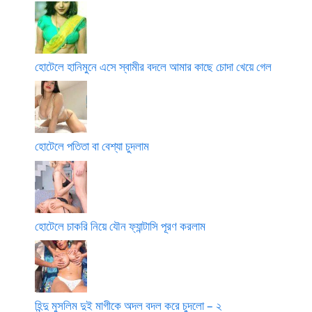
হোটেলে হানিমুনে এসে স্বামীর বদলে আমার কাছে চোদা খেয়ে গেল
হোটেলে পতিতা বা বেশ্যা চুদলাম
হোটেলে চাকরি নিয়ে যৌন ফ্যান্টাসি পূরণ করলাম
হিন্দু মুসলিম দুই মাগীকে অদল বদল করে চুদলো – ২