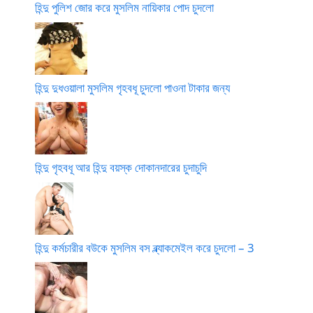
হিন্দু পুলিশ জোর করে মুসলিম নায়িকার পোদ চুদলো
হিন্দু দুধওয়ালা মুসলিম গৃহবধূ চুদলো পাওনা টাকার জন্য
হিন্দু গৃহবধূ আর হিন্দু বয়স্ক দোকানদারের চুদাচুদি
হিন্দু কর্মচারীর বউকে মুসলিম বস ব্ল্যাকমেইল করে চুদলো – 3