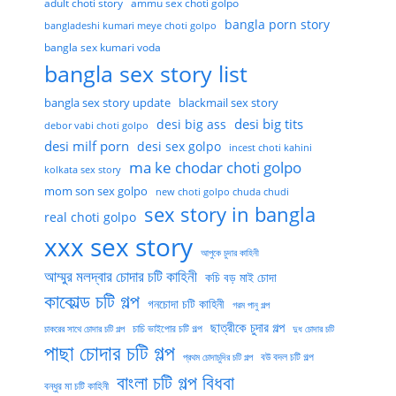
adult choti story
ammu sex choti golpo
bangla porn story
bangladeshi kumari meye choti golpo
bangla sex kumari voda
bangla sex story list
bangla sex story update
blackmail sex story
desi big tits
desi big ass
debor vabi choti golpo
desi milf porn
desi sex golpo
incest choti kahini
ma ke chodar choti golpo
kolkata sex story
mom son sex golpo
new choti golpo chuda chudi
sex story in bangla
real choti golpo
xxx sex story
আপুকে চুদার কাহিনী
আম্মুর মলদ্বার চোদার চটি কাহিনী
কচি বড় মাই চোদা
কাকোল্ড চটি গল্প
গনচোদা চটি কাহিনী
গরম পানু গল্প
ছাত্রীকে চুদার গল্প
চাচি ভাইপোর চটি গল্প
চাকরের সাথে চোদার চটি গল্প
দুধ চোদার চটি
পাছা চোদার চটি গল্প
বউ বদল চটি গল্প
প্রথম চোদাচুদির চটি গল্প
বাংলা চটি গল্প বিধবা
বন্ধুর মা চটি কাহিনী