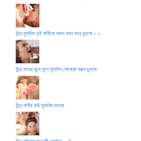
হিন্দু মুসলিম দুই মাগীকে অদল বদল করে চুদলো – ১
হিন্দু মায়ের মুখে মুতে মুসলিম লোকেরা গ্রুপ চুদলো
হিন্দু মাগীর কচি মুসলিম ভাতার