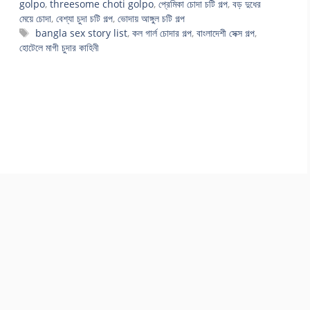
golpo
,
threesome choti golpo
,
প্রেমিকা চোদা চটি গল্প
,
বড় দুধের
মেয়ে চোদা
,
বেশ্যা চুদা চটি গল্প
,
ভোদায় আঙ্গুল চটি গল্প
Tags
bangla sex story list
,
কল গার্ল চোদার গল্প
,
বাংলাদেশী সেক্স গল্প
,
হোটেলে মাগী চুদার কাহিনী