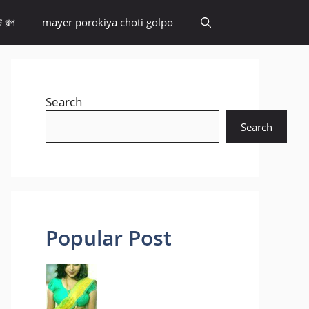
 গল্প
mayer porokiya choti golpo
Search
Search
Popular Post