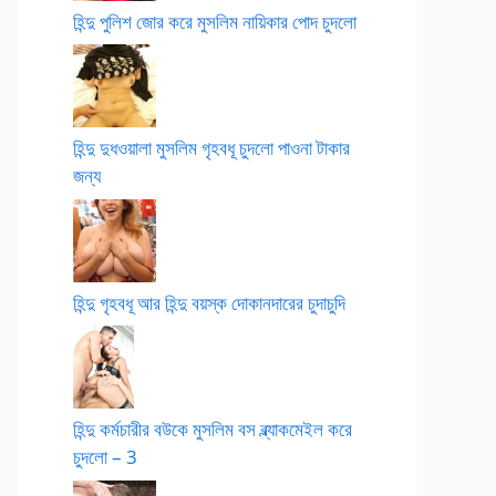
হিন্দু পুলিশ জোর করে মুসলিম নায়িকার পোদ চুদলো
হিন্দু দুধওয়ালা মুসলিম গৃহবধূ চুদলো পাওনা টাকার
জন্য
হিন্দু গৃহবধূ আর হিন্দু বয়স্ক দোকানদারের চুদাচুদি
হিন্দু কর্মচারীর বউকে মুসলিম বস ব্ল্যাকমেইল করে
চুদলো – 3