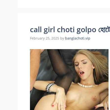
call girl choti golpo হোটেলে 
February 25, 2025
by
banglachoti.vip