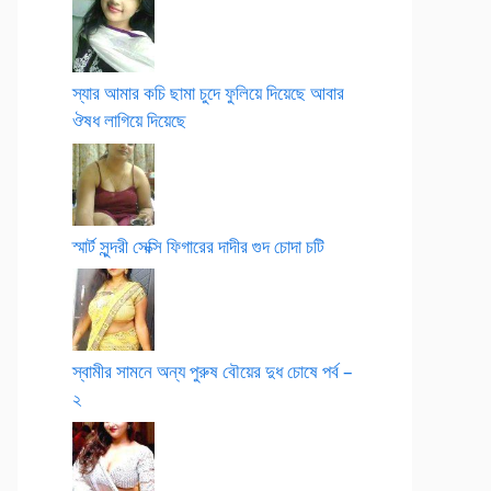
স্যার আমার কচি ছামা চুদে ফুলিয়ে দিয়েছে আবার
ঔষধ লাগিয়ে দিয়েছে
স্মার্ট সুন্দরী সেক্সি ফিগারের দাদীর গুদ চোদা চটি
স্বামীর সামনে অন্য পুরুষ বৌয়ের দুধ চোষে পর্ব –
২