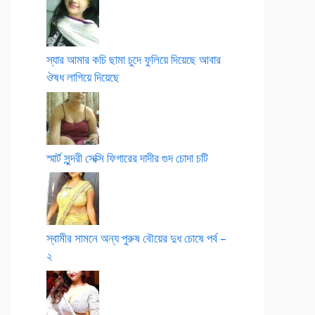
স্যার আমার কচি ছামা চুদে ফুলিয়ে দিয়েছে আবার
ঔষধ লাগিয়ে দিয়েছে
স্মার্ট সুন্দরী সেক্সি ফিগারের দাদীর গুদ চোদা চটি
স্বামীর সামনে অন্য পুরুষ বৌয়ের দুধ চোষে পর্ব –
২