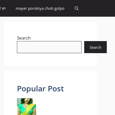
 গল্প
mayer porokiya choti golpo
Search
Search
Popular Post