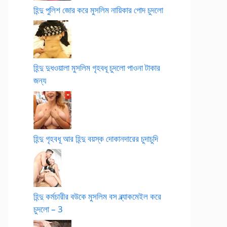
হিন্দু পুলিশ জোর করে মুসলিম নায়িকার পোদ চুদলো
হিন্দু দুধওয়ালা মুসলিম গৃহবধূ চুদলো পাওনা টাকার
জন্য
হিন্দু গৃহবধূ আর হিন্দু বয়স্ক দোকানদারের চুদাচুদি
হিন্দু কর্মচারীর বউকে মুসলিম বস ব্ল্যাকমেইল করে
চুদলো – 3