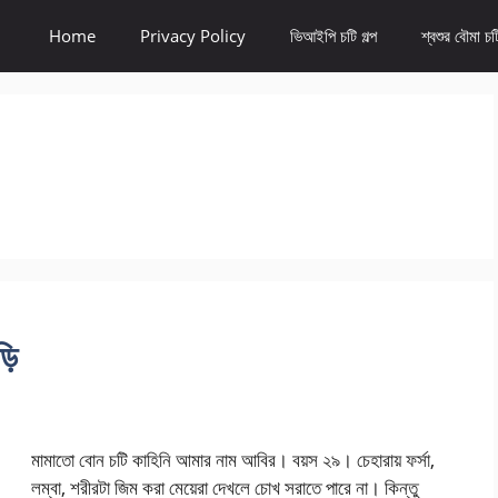
Home
Privacy Policy
ভিআইপি চটি গল্প
শ্বশুর বৌমা চটি
ড়ি
মামাতো বোন চটি কাহিনি আমার নাম আবির। বয়স ২৯। চেহারায় ফর্সা,
লম্বা, শরীরটা জিম করা মেয়েরা দেখলে চোখ সরাতে পারে না। কিন্তু