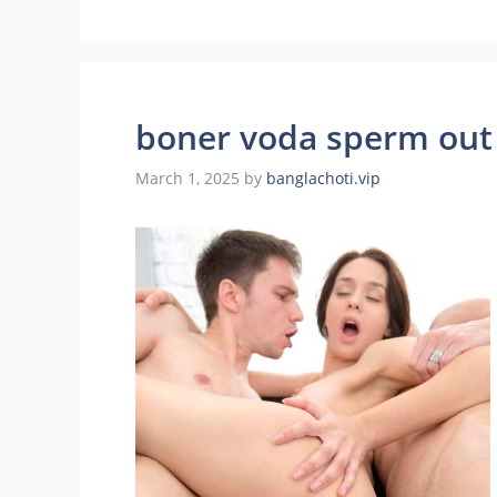
boner voda sperm out ঠোটে ক
March 1, 2025
by
banglachoti.vip