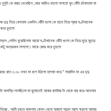
র নুনুটা কে বাচ্চা ভেবেছিল ,আর আমিও ভালো লাগতো খুব বোঁটা চটকাতাম মা
জ দুদু নিয়ে খেলতাম একদিন বোঁটা গুলো কে হাতে নিয়ে প্রায় ঘণ্টাখানেক
 করে চুদলো
্তন ,সেদিন বুঝেছিলাম আরো ঘণ্টাখানেক বোঁটা গুলো কে নিয়ে মুড়ে মুচড়ে
 একটু অন্যরকম লাগলো। মাকে জোর করে চুদলো
য়ে আছে রাত ৩.৩০ তখন মা বলে উঠলো হালকা করে ” সারাদিন মা এর দুদু
ব একটা অসস্তি লাগছিলো মা ঘুমোতেই আবার ব্লাউজ টা থেকে বার করে আনলাম
স নিচ্ছে , আমি চুষতে থাকলাম কেমন যেনো অজানা আনন্দ গ্রাস করলো আমায়