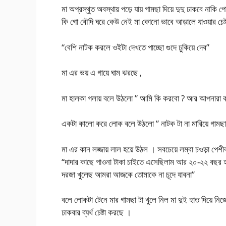
মা অপ্রস্থুত অবস্থায় পড়ে যায় গামছা দিয়ে দুদু ঢাকবে না
কি গো বৌদি ঘরে কেউ নেই মা কোনো ভাবে আড়ালে যাওয়ার চেষ্
“বেশি নাটক করলে ওইটা দেখতে পাচ্ছো গুদে ঢুকিয়ে দেব”
মা এর ভয় এ গায়ে ঘাম ঝরছে ,
মা হালকা গলায় বলে উঠলো ” আমি কি করবো ? আর আপনারা কা
একটা কালো করে লোক বলে উঠলো ” নাটক টা না মারিয়ে গামছা ট
মা এর কান লজ্জায় লাল হয়ে উঠল । সবচেয়ে লম্বা চওড়া পেশ
“দাদার কাছে পাওনা টাকা চাইতে এসেছিলাম আর ২০-২২ বছর হয়
দরজা খুলেছ আমরা আজকে তোমাকে না চূদে যাবনা”
বলে লোকটা টেনে মার গামছা টা খুলে নিল মা দুই হাত দিয়ে নি
ঢাকবার ব্যর্থ চেষ্টা করছে ।