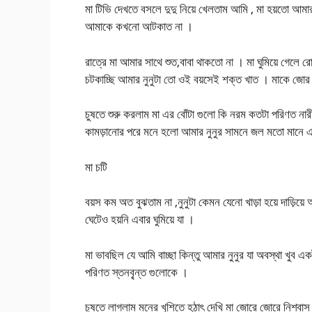
মা টিভি দেখতে বসলে দুদু নিয়ে খেলতাম আমি , মা হয়তো আমা
আমাকে কখনো আটকাত না ।
রাত্রে মা আমার সাথে শুত,বাবা থাকতো না । মা ঘুমিয়ে গেলে রো
চটকাচ্ছি আমার নুনুটা তো ওই বয়সেই শক্ত খাত । মাকে জোর
চুষতে শুরু করলাম মা এর বোঁটা গুলো কি নরম কতটা পরিণত নারীস
কামড়ানোর পরে মনে হলো আমার নুনুর সামনে জল মতো মানে
মা চটি
বয়স কম অত বুঝতাম না ,নুনুটা কেমন যেনো খাড়া হয়ে দাড়ি
ঘেটেও হয়নি এবার ঘুমিয়ে যা ।
মা ভাবছিল যে আমি বাচ্ছা কিন্তু আমার নুনুর যা অবস্থা খু
পরিণত স্তনবৃ্ন্ত গুলোকে ।
চুষতে লাগলাম মনের খুশিতে হঠাৎ দেখি মা জোরে জোরে নিশ্বা