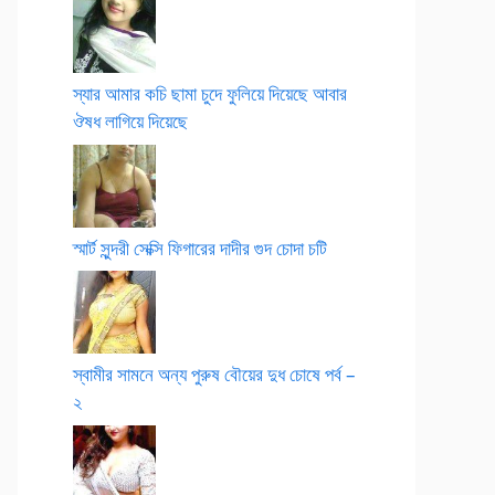
স্যার আমার কচি ছামা চুদে ফুলিয়ে দিয়েছে আবার
ঔষধ লাগিয়ে দিয়েছে
স্মার্ট সুন্দরী সেক্সি ফিগারের দাদীর গুদ চোদা চটি
স্বামীর সামনে অন্য পুরুষ বৌয়ের দুধ চোষে পর্ব –
২