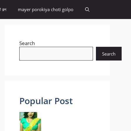
 গল্প
mayer porokiya choti golpo
Search
Search
Popular Post