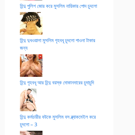
হিন্দু পুলিশ জোর করে মুসলিম নায়িকার পোদ চুদলো
হিন্দু দুধওয়ালা মুসলিম গৃহবধূ চুদলো পাওনা টাকার
জন্য
হিন্দু গৃহবধূ আর হিন্দু বয়স্ক দোকানদারের চুদাচুদি
হিন্দু কর্মচারীর বউকে মুসলিম বস ব্ল্যাকমেইল করে
চুদলো – 3