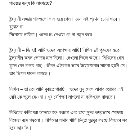
পাওয়ার জন্য কি লাফাচ্ছে?
ইন্দ্রানী লজ্জায় গালগুলো লাল হয়ে গেল। যেন এই প্রথম চোদা খাবে।
বুঝেন না
সিনেমার নায়িকা। ওদের ঢং দেখতে কে না পছন্দ করে।
ইন্দ্রানী – জি হা! আমি ওদের অপেক্ষায় আছি! নিখিল দুষ্ট পুরুষের মতো
ইন্দ্রানীর কমল ভোদায় হাত দিলো। দেখলো ভিজে আছে। নিখিলের ধোন
ফুলে যেন কলার গাছ। জীবন এইরকম ভাবে উত্তেজনার সামনা হয়নি সে।
তার ভিশন দারুন লাগছে।
নিখিল – তা তো আমি বুঝতে পারছি। ওদের নুনু দেখে আবার তোমার এই
বেবি কে ভুলে যেও না। খুব বেশিক্ষণ লাগলো না কলিংবেল বাজতে।
নিখিলের কলিগেরা আসতে শুরু করলো এবং তারা সুন্দর ভদ্রভাবে সোফায়
নিজেরা বসে পড়লো। নিখিলের মাথায় খালি চিন্তা ঘুরঘুর করছে কিভাবে সব
হবে আর কি।