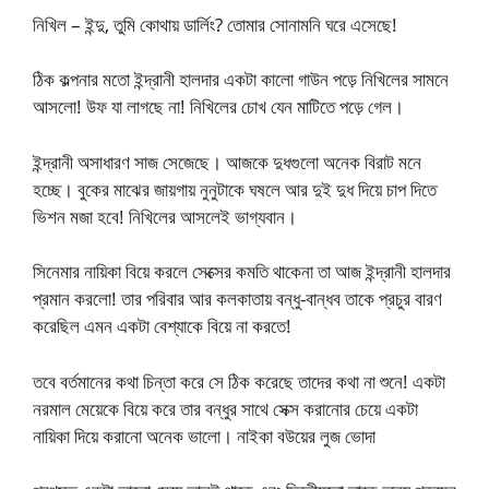
নিখিল – ইন্দু, তুমি কোথায় ডার্লিং? তোমার সোনামনি ঘরে এসেছে!
ঠিক কল্পনার মতো ইন্দ্রানী হালদার একটা কালো গাউন পড়ে নিখিলের সামনে
আসলো! উফ যা লাগছে না! নিখিলের চোখ যেন মাটিতে পড়ে গেল।
ইন্দ্রানী অসাধারণ সাজ সেজেছে। আজকে দুধগুলো অনেক বিরাট মনে
হচ্ছে। বুকের মাঝের জায়গায় নুনুটাকে ঘষলে আর দুই দুধ দিয়ে চাপ দিতে
ভিশন মজা হবে! নিখিলের আসলেই ভাগ্যবান।
সিনেমার নায়িকা বিয়ে করলে সেক্সের কমতি থাকেনা তা আজ ইন্দ্রানী হালদার
প্রমান করলো! তার পরিবার আর কলকাতায় বন্ধু-বান্ধব তাকে প্রচুর বারণ
করেছিল এমন একটা বেশ্যাকে বিয়ে না করতে!
তবে বর্তমানের কথা চিন্তা করে সে ঠিক করেছে তাদের কথা না শুনে! একটা
নরমাল মেয়েকে বিয়ে করে তার বন্ধুর সাথে সেক্স করানোর চেয়ে একটা
নায়িকা দিয়ে করানো অনেক ভালো। নাইকা বউয়ের লুজ ভোদা