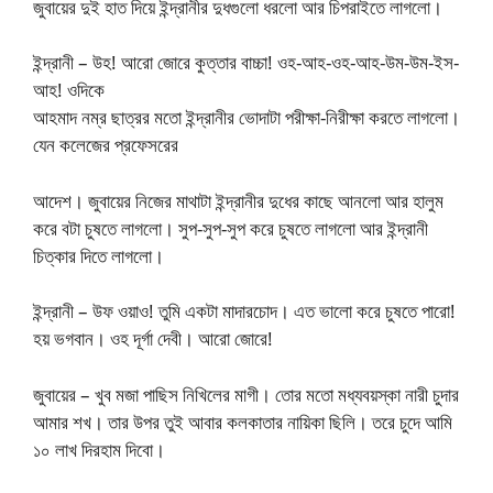
জুবায়ের দুই হাত দিয়ে ইন্দ্রানীর দুধগুলো ধরলো আর চিপরাইতে লাগলো।
ইন্দ্রানী – উহ! আরো জোরে কুত্তার বাচ্চা! ওহ-আহ-ওহ-আহ-উম-উম-ইস-
আহ! ওদিকে
আহমাদ নম্র ছাত্রর মতো ইন্দ্রানীর ভোদাটা পরীক্ষা-নিরীক্ষা করতে লাগলো।
যেন কলেজের প্রফেসরের
আদেশ। জুবায়ের নিজের মাথাটা ইন্দ্রানীর দুধের কাছে আনলো আর হালুম
করে বটা চুষতে লাগলো। সুপ-সুপ-সুপ করে চুষতে লাগলো আর ইন্দ্রানী
চিত্কার দিতে লাগলো।
ইন্দ্রানী – উফ ওয়াও! তুমি একটা মাদারচোদ। এত ভালো করে চুষতে পারো!
হয় ভগবান। ওহ দূর্গা দেবী। আরো জোরে!
জুবায়ের – খুব মজা পাছিস নিখিলের মাগী। তোর মতো মধ্যবয়স্কা নারী চুদার
আমার শখ। তার উপর তুই আবার কলকাতার নায়িকা ছিলি। তরে চুদে আমি
১০ লাখ দিরহাম দিবো।