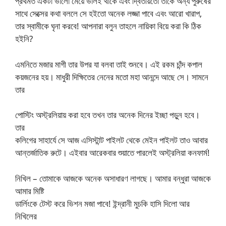
প্রথমত একটা ভালো মেয়ে ভালই থাকে এবং দ্বিতীয়তো তাকে অন্য পুরুষের
সাথে সেক্সের কথা বললে সে হইতো অনেক লজ্জা পাবে এবং আরো খারাপ,
তার স্বামীকে ঘৃনা করবে! আপনারা বলুন তাহলে নায়িকা বিয়ে করা কি ঠিক
হইনি?
এমনিতে মজার মাগী তার উপর যা বলবা তাই শুনবে। এই রকম চাঁন্দ কপাল
কয়জনের হয়। মাধুরী দিক্ষিতের নেনের মতো মহা আনন্দে আছে সে। সামনে
তার
পোস্টিং অস্ট্রলিয়ায় করা হবে তখন তার অনেক দিনের ইচ্ছা পড়ুন হবে।
তার
কলিগের সাহার্যে সে আজ এসিস্টান্ট পাইলট থেকে মেইন পাইলট তাও আবার
আন্তর্জাতিক রুটে। এইবার আরেকবার শুয়াতে পারলেই অস্ট্রলিয়া কনফার্ম!
নিখিল – তোমাকে আজকে অনেক অসাধারণ লাগছে। আমার বন্ধুরা আজকে
আমার মিষ্টি
ডার্লিংকে টেস্ট করে ভিশন মজা পাবে! ইন্দ্রানী মুচকি হাসি দিলো আর
নিখিলের