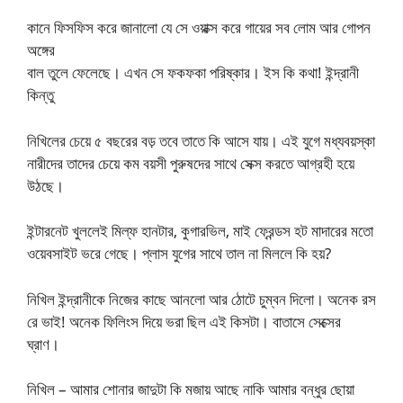
কানে ফিসফিস করে জানালো যে সে ওয়াক্স করে গায়ের সব লোম আর গোপন
অঙ্গের
বাল তুলে ফেলেছে। এখন সে ফকফকা পরিষ্কার। ইস কি কথা! ইন্দ্রানী
কিন্তু
নিখিলের চেয়ে ৫ বছরের বড় তবে তাতে কি আসে যায়। এই যুগে মধ্যবয়স্কা
নারীদের তাদের চেয়ে কম বয়সী পুরুষদের সাথে সেক্স করতে আগ্রহী হয়ে
উঠছে।
ইন্টারনেট খুললেই মিল্ফ হানটার, কুগারভিল, মাই ফ্রেন্ডস হট মাদারের মতো
ওয়েবসাইট ভরে গেছে। প্লাস যুগের সাথে তাল না মিললে কি হয়?
নিখিল ইন্দ্রানীকে নিজের কাছে আনলো আর ঠোটে চুম্বন দিলো। অনেক রস
রে ভাই! অনেক ফিলিংস দিয়ে ভরা ছিল এই কিসটা। বাতাসে সেক্সের
ঘ্রাণ।
নিখিল – আমার শোনার জাদুটা কি মজায় আছে নাকি আমার বন্ধুর ছোয়া