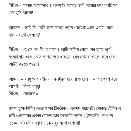
নিখিল – সালাম তোমাকেও। অবশ্যই তোমার ভাবি তোমার কথা বলছিলো
যেন তুমি আসো!
আহমদ – ভাবি কি সেক্সি জামা কাপড় পড়বে? ভাইয়া এমন একটা বোমা
বাসায় রাখো কেমনে?
নিখিল – হে-হে-হে! কি যে বলো। আমি অফিস থেকে বের হবার পূর্বে
বলেছিলাম ওকে সেক্সি কাপড় পড়ে থাকতে! যেন তোমরা ভালো করে চেক-
আউট করতে পারো।
আহমদ – বন্ধু আর বলীয় না, কনট্রল হবে না তাহলে। আমি ফ্রেশ হয়ে
আসছি। বিদায় বন্ধু!
নিখিল – তোমাকেও।
বাসায় ঢুকে নিখিল দেখলো সব ঠিকঠাক। একদম পারফেক্ট! পোকার টেবিল এ
জনি ওয়াকারের একটা বোতল আর কয়েকটা গ্লাস। ইন্দ্রানীর স্পেশাল
চিকেন বিরিয়ানির ঘ্রাণ নাকে মধুর মতো লাগলো!