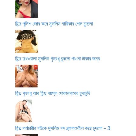
হিন্দু পুলিশ জোর করে মুসলিম নায়িকার পোদ চুদলো
হিন্দু দুধওয়ালা মুসলিম গৃহবধূ চুদলো পাওনা টাকার জন্য
হিন্দু গৃহবধূ আর হিন্দু বয়স্ক দোকানদারের চুদাচুদি
হিন্দু কর্মচারীর বউকে মুসলিম বস ব্ল্যাকমেইল করে চুদলো – 3