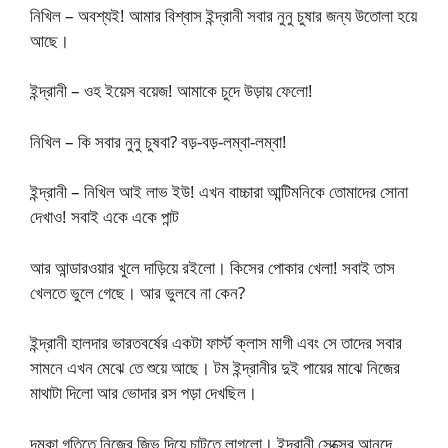
নিখিল – অবশ্যই! আমার বিশ্বাস ইন্দ্রানী সবার নুনু চুষার জন্য উতোলা হয়ে
আছে।
ইন্দ্রানী – ওহ ইয়েস বয়েজ! আমাকে চুদে উড়ায় ফেলো!
নিখিল – কি সবার নুনু চুষবা? বড়-বড়-লম্বা-লম্বা!
ইন্দ্রানী – নিখিল আই লাভ ইউ! এখন বাচ্চারা আন্টিমনিকে তোমাদের সোনা
দেখাও! সবাই একে একে পান্ট
আর আন্ডারওয়ার খুলে দাড়িয়ে রইলো। কিসের পোকার খেলা! সবাই তাস
খেলতে ভুলে গেছে। আর ভুলবে না কেন?
ইন্দ্রানী হালদার ভারতবর্ষের একটা ফার্স্ট ক্লাস মাগী এবং সে তাদের সবার
সামনে এখন মেঝে তে শুয়ে আছে। টম ইন্দ্রানীর দুই পায়ের মাঝে নিজের
মাথাটা দিলো আর ভোদার রস পড়া দেখছিল।
দমকা গতিতে নিজের জিভ দিয়ে চাটতে লাগলো। ইন্দ্রানী সেক্সের আনন্দে