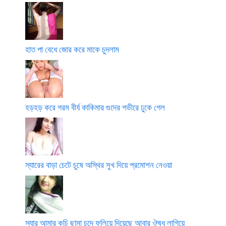
হাত পা বেধে জোর করে মাকে চুদলাম
হড়হড় করে গরম বীর্য কাকিমার গুদের গভীরে ঢুকে গেল
স্যারের বাড়া চেটে চুষে অস্থির সুখ দিয়ে প্রমোশন নেওয়া
স্যার আমার কচি ছামা চুদে ফুলিয়ে দিয়েছে আবার ঔষধ লাগিয়ে