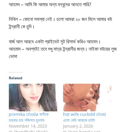
আহমদ – আমি কি আমার অন্য বন্ধুদের আনতে পারি?
নিখিল – কোনো সমস্যা নেই। চলো আমরা ২০ জন মিলে আমার বউ
ইন্দ্রানী কে চুদি।
বার্জ আল আরবে একটা প্রাইভেট সুট রিসার্ভ করিও আহমদ।
আহমাদ – অবশ্যই! তবে শুধু মাত্র ইন্দ্রানীর জন্য। নাইকা বউয়ের লুজ
ভোদা
Related
premika choda মাগীকে
hot wife cuckold choti
চারবার চার পজিশনে চুদলাম
এসো বেবি আমাকে চাটো
November 14, 2023
January 2, 2026
In "bandhobi choda
In "new bangla sex