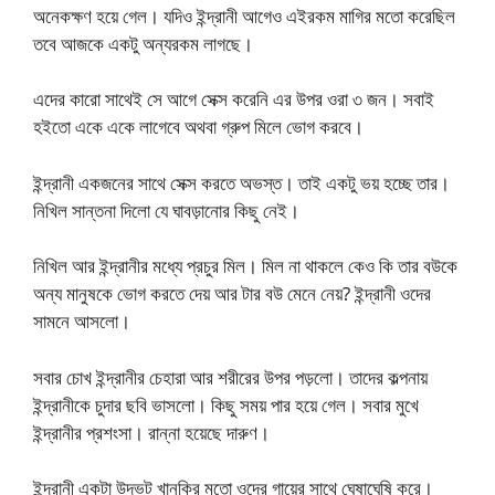
অনেকক্ষণ হয়ে গেল। যদিও ইন্দ্রানী আগেও এইরকম মাগির মতো করেছিল
তবে আজকে একটু অন্যরকম লাগছে।
এদের কারো সাথেই সে আগে সেক্স করেনি এর উপর ওরা ৩ জন। সবাই
হইতো একে একে লাগেবে অথবা গ্রুপ মিলে ভোগ করবে।
ইন্দ্রানী একজনের সাথে সেক্স করতে অভস্ত। তাই একটু ভয় হচ্ছে তার।
নিখিল সান্তনা দিলো যে ঘাবড়ানোর কিছু নেই।
নিখিল আর ইন্দ্রানীর মধ্যে প্রচুর মিল। মিল না থাকলে কেও কি তার বউকে
অন্য মানুষকে ভোগ করতে দেয় আর টার বউ মেনে নেয়? ইন্দ্রানী ওদের
সামনে আসলো।
সবার চোখ ইন্দ্রানীর চেহারা আর শরীরের উপর পড়লো। তাদের কল্পনায়
ইন্দ্রানীকে চুদার ছবি ভাসলো। কিছু সময় পার হয়ে গেল। সবার মুখে
ইন্দ্রানীর প্রশংসা। রান্না হয়েছে দারুণ।
ইন্দ্রানী একটা উদ্ভট খানকির মতো ওদের গায়ের সাথে ঘেষাঘেষি করে।