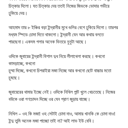
চিত্কার দিলো। যত চিত্কার দেয় ততই নিজের জিভকে ভোদার গভীরে
ঢুকিয়ে দেয়।
আহমাদ তার ৮ ইঞ্চির বড়া ইন্দ্রানীর মুখে গুলির বেগে ঢুকিয়ে দিলো। তারপর
মধ্যম স্পিডে চোদা দিতে থাকলো। ইন্দ্রানী যেন আর কথায় বলতে
পারছেনা। একদম গলার অনেক ভিতরে নুনুটা আছে।
ওদিকে জুবায়ের ইন্দ্রানী বিশাল দুধ নিয়ে লীলাখেলা করছে। কখনো
কামড়াচ্ছে, কখনো
চুম্মা দিচ্ছে, কখনো চিপরাইয়া মজা নিচ্ছে আর কখনো ছোট বাচ্চার মতো
চুষছে।
জুবায়েরের থামার ইচ্ছে নেই। ওদিকে নিখিল পান্ট খুলে খেচতেছে। নিজের
বউকে ওরা গণচোদন দিচ্ছে ওর যেন প্রাণ জুড়ায় যাচ্ছে।
নিখিল – ওহ কি মজা! ওহ সেটাই চোদা দাও, আমার খানকি কে চোদা দাও!
ইন্দু তুমি অনেক মজা পাচ্ছো তাই না? আই লাভ ইউ বেবি।