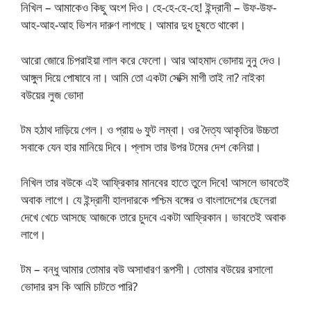
নিখিল – আমাকেও কিছু অংশ দিও। হে-হে-হে-হে! ইন্দ্রানী – উফ-উফ-
আহ-আহ-আহ ভিশন দারুণ লাগছে। আমার দুধ চুষতে থাকো।
আরো জোরে চিপরাইয়া লাল করে ফেলো। আর আহমাদ ভোদায় নুনু দেও।
আঙ্গুল দিয়ে পোষাবে না। আমি তো একটা সেক্সি মাগী তাই না? নাইকা
বউয়ের লুজ ভোদা
টম হঠাথ দাড়িয়ে গেল। ও প্রায় ৬ ফুট লম্বা। ওর দৈত্য আকৃতির উচ্চতা
সবাকে যেন হার মানিয়ে দিবে। প্লাস তার উপর টমের দেশ কেনিয়া।
নিখিল তার বউকে এই আফ্রিকার মানবের হাতে তুলে দিবে! আসলে ভাবতেই
অবাক লাগে। যে ইন্দ্রানী হালদারকে পশ্চিম বঙ্গের ও বাংলাদেশের ছেলেরা
দেখে খেচে আসছে আজকে তারে চুদবে একটা আফ্রিকান। ভাবতেই অবাক
লাগে।
টম – বন্ধু আমার তোমার বউ অসাধারণ রূপসী। তোমার বউয়ের রসালো
ভোদার রস কি আমি চাটতে পারি?