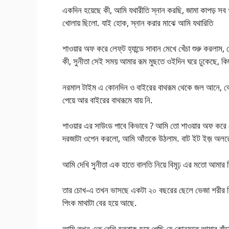
একদিন হয়েছে কী, আমি যথারীতি স্নান করছি, জামা কাপড় সব
খোলায় ছিলো. যাই হোক, স্নান করার মাঝে আমি যথারিতি
শাওয়ার অফ করে লেফ্‌ট হ্যান্ডে সাবান মেখে খেঁচা শুরু করলাম
কী, সুনীতা সেই সময় আমার রূম মুছতে ওইদিন ঘরে ঢুকেছে, কি
নরমাল টাইম এ কোনদিন ও বাইরের বাথরূম থেকে জল আনে, 
পেয়ে আর বাইরের বাথরূমে যায় নি.
শাওয়ার এর সাউংড পাবে কিভাবে ? আমি তো শাওয়ার অফ করে খেঁ
দরজাটা ওপেন করলো, আমি আঁতকে উঠলাম. বাট ইট ইজ় অলরেড
আমি দেখি সুনীতা এক হাতে বালতি নিয়ে বিমূঢ় এর মতো আমার 
তার চোখ-এ তখন ভাসছে একটা ২০ বছরের ছেলে ভেজা শরীর নিয়ে
পিংক মাথাটা বের হয়ে আছে.
আমি তখন এত বেশি হতবাক হয়ে গেছি যে কোনমতে আমার বাঁড়াটা ঢ