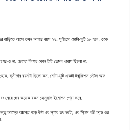
াড়িতে আসে তখন আমার বয়স ২২. সুনীতার মোটা-মুটি ১৮ হবে. ওকে
ইপের-ও না. চেহারা ফিগার কোন টাই তেমন খারাপ ছিলো না.
ই হোক, সুনীতার বয়সটা ছিলো কম, মোটা-মুটি একটা ট্রান্জ়িশন স্টেজ অফ
বং মেয়ে দের অনেক রকম সেক্সুয়াল ইমোশন গ্রো করে.
ন্তু আস্তে আস্তে গড়ে উঠা ওর সূপার দুধ দুটো, ওর স্লিম বডী আন্ড ওর
া.