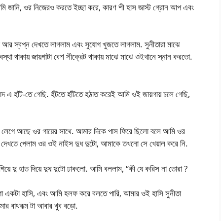
ি জানি, ওর নিজেরও করতে ইচ্ছা করে, কারণ শী হাস জাস্ট গ্রোন আপ এবং
র স্বপ্ন দেখতে লাগলাম এবং সুযোগ খুজতে লাগলাম. সুনীতারা মাঝে
স্থা থাকায় জায়গাটা বেশ সীক্রেট থাকায় মাঝে মাঝে ওইখানে স্নান করতো.
াদ এ হাঁট-তে গেছি. হঁটতে হাঁটতে হঠাত করেই আমি ওই জায়গায় চলে গেছি,
ভিজে লেগে আছে ওর গায়ের সাথে. আমার দিকে পাস ফিরে ছিলো বলে আমি ওর
ে দেখতে পেলাম ওর ওই নাইস দুধ দুটো, আমাকে তখনো সে খেয়াল করে নি.
 দু হাত দিয়ে দুধ দুটো ঢাকলো. আমি বললাম, “কী যে করিস না তোরা ?
া একটা হাসি, এবং আমি হলফ করে বলতে পারি, আমার ওই হাসি সুনীতা
ার বাথরূম টা আবার খুব বড়ো.