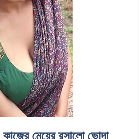
াজের মেয়ের রসালো ভোদা