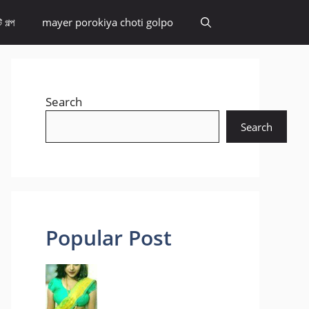
 গল্প
mayer porokiya choti golpo
Search
Search
Popular Post