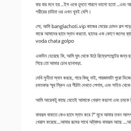
বার বার মনে হয় ..ইস ওকে চুদতে পারলে ভালো হতো ..এবং আম
শরীরের চাহিদা ওর এখন খুবই বেশি।
সো, আমি banglachoti.vip কাজের মেয়ের চোদন গল্প পড়ে আ
মাঝে আমাদের ছাদে স্নান করতো. ছাদের এক কোণে জলের ব্যাব
voda chata golpo
একদিন হেয়েছে কি, আমি ঘুম থেকে উঠে রিফ্রেশমেন্টের জন্য ছ
গিয়ে তো আমার চোখ ছানাবড়া.
দেখি সুনীতা স্নান করছে, গায়ে কিছু নাই, পায়জামাটা পুরো 
চমতকার স্মূথ স্কিন এর পীঠটা দেখতে পেলাম, এবং সাইড থেক
আমি আরেকটু কাছে যেতেই আমাকে খেয়াল করলো এবং চমকে গিয়ে
বাথরূম থাকতে কেও ছাদে স্নান করে ?” মুখে আমার তখন আলগ
খেয়াল করেছে…আমার রূমের সাথে অট্যাচ্ড বাথরূম আছে …আম