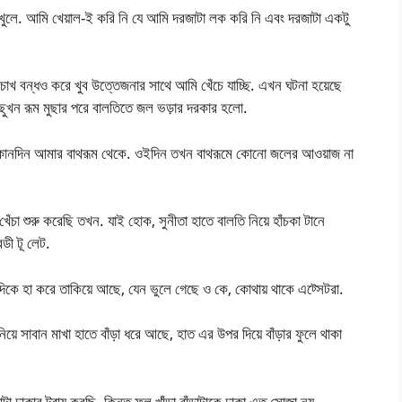
 খুলে. আমি খেয়াল-ই করি নি যে আমি দরজাটা লক করি নি এবং দরজাটা একটু
, চোখ বন্ধও করে খুব উত্তেজনার সাথে আমি খেঁচে যাচ্ছি. এখন ঘটনা হয়েছে
ছুখন রূম মুছার পরে বালতিতে জল ভড়ার দরকার হলো.
কোনদিন আমার বাথরূম থেকে. ওইদিন তখন বাথরূমে কোনো জলের আওয়াজ না
চা শুরু করেছি তখন. যাই হোক, সুনীতা হাতে বালতি নিয়ে হাঁচকা টানে
ী টূ লেট.
দিকে হা করে তাকিয়ে আছে, যেন ভুলে গেছে ও কে, কোথায় থাকে এট্সেটরা.
 সাবান মাখা হাতে বাঁড়া ধরে আছে, হাত এর উপর দিয়ে বাঁড়ার ফুলে থাকা
াকার ট্রায় করছি. কিন্তু ফুল খাঁড়া বাঁড়াটাকে ঢাকা এত সোজা নয়.