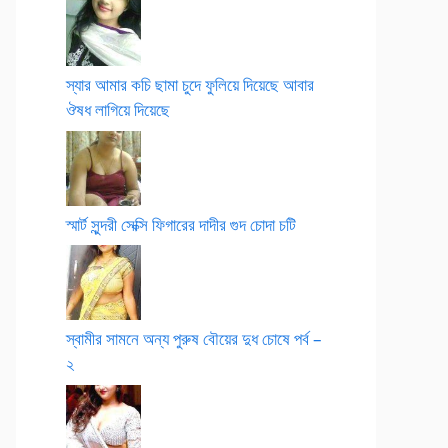
স্যার আমার কচি ছামা চুদে ফুলিয়ে দিয়েছে আবার
ঔষধ লাগিয়ে দিয়েছে
স্মার্ট সুন্দরী সেক্সি ফিগারের দাদীর গুদ চোদা চটি
স্বামীর সামনে অন্য পুরুষ বৌয়ের দুধ চোষে পর্ব –
২