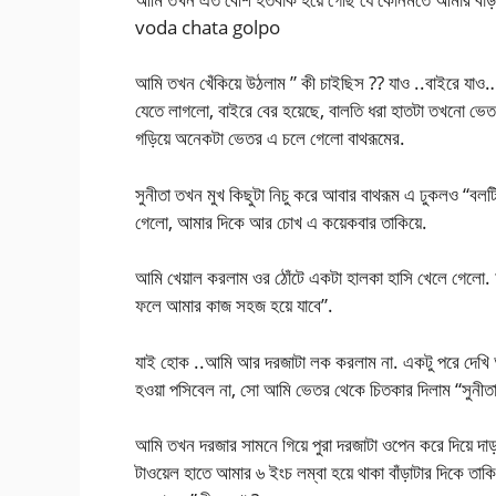
voda chata golpo
আমি তখন খেঁকিয়ে উঠলাম ” কী চাইছিস ?? যাও ..বাইরে যাও…” স
যেতে লাগলো, বাইরে বের হয়েছে, বালতি ধরা হাতটা তখনো ভেতর
গড়িয়ে অনেকটা ভেতর এ চলে গেলো বাথরূমের.
সুনীতা তখন মুখ কিছুটা নিচু করে আবার বাথরূম এ ঢুকলও “বলট
গেলো, আমার দিকে আর চোখ এ কয়েকবার তাকিয়ে.
আমি খেয়াল করলাম ওর ঠোঁটে একটা হালকা হাসি খেলে গেলো.
ফলে আমার কাজ সহজ হয়ে যাবে”.
যাই হোক ..আমি আর দরজাটা লক করলাম না. একটু পরে দেখি 
হওয়া পসিবেল না, সো আমি ভেতর থেকে চিতকার দিলাম “সুনীত
আমি তখন দরজার সামনে গিয়ে পুরা দরজাটা ওপেন করে দিয়ে দাড়
টাওয়েল হাতে আমার ৬ ইংচ লম্বা হয়ে থাকা বাঁড়াটার দিকে ত