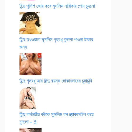
হিন্দু পুলিশ জোর করে মুসলিম নায়িকার পোদ চুদলো
হিন্দু দুধওয়ালা মুসলিম গৃহবধূ চুদলো পাওনা টাকার
জন্য
হিন্দু গৃহবধূ আর হিন্দু বয়স্ক দোকানদারের চুদাচুদি
হিন্দু কর্মচারীর বউকে মুসলিম বস ব্ল্যাকমেইল করে
চুদলো – 3