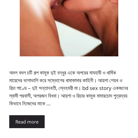
অদল বদল চটি গল্প কামুক দুই বন্ধুর একে অপরের মাযহাবী ও ধার্মিক
মায়েদের ভাগাভাগি করে সম্ভোগের ধামাকাদার কাহিনী। আয়শা শেয়খ ও
রিচা পাণ্ডে – দুই সন্তানবতী, স্নেহময়ী মা। bd sex story একজনের
স্বামী পরবাসী, অপরজন বিধবা। আয়শা ও রিচার কামুক মাদারচোদ পুত্রদ্বয়
কিভাবে নিজেদের মাকে …
Read more