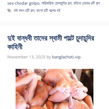
sex chodar golpo
,
পারিবারিক চোদাচুদির গল্প
,
মহিলা চোদার চটি গল্প
Tags
বউ বদল চটি গল্প
,
বাংলা চটি গল্পের বই
দুই বান্ধবী তাদের স্বামী পাল্টে চুদাচুদির
কাহিনী
November 13, 2025
by
banglachoti.vip