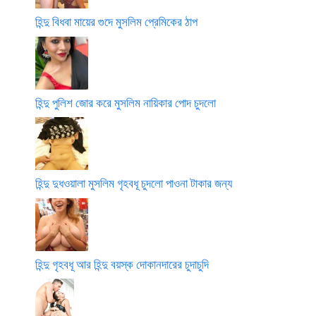
হিন্দু বিধবা মায়ের গুদে মুসলিম প্রেমিকের ঠাপ
হিন্দু পুলিশ জোর করে মুসলিম নায়িকার পোদ চুদলো
হিন্দু দুধওয়ালা মুসলিম গৃহবধূ চুদলো পাওনা টাকার জন্য
হিন্দু গৃহবধূ আর হিন্দু বয়স্ক দোকানদারের চুদাচুদি