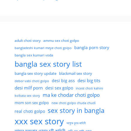
adult choti story
ammu sex choti golpo
bangla porn story
bangladeshi kumari meye choti golpo
bangla sex kumari voda
bangla sex story list
bangla sex story update
blackmail sex story
desi big tits
desi big ass
debor vabi choti golpo
desi milf porn
desi sex golpo
incest choti kahini
ma ke chodar choti golpo
kolkata sex story
mom son sex golpo
new choti golpo chuda chudi
sex story in bangla
real choti golpo
xxx sex story
আপুকে চুদার কাহিনী
আম্মুর মলদ্বার চোদার চটি কাহিনী