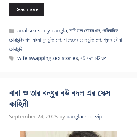
Read more
Categories
anal sex story bangla
,
কচি মাল চোদার গল্প
,
পারিবারিক
চোদাচুদির গল্প
,
বাংলা চুদাচুদির গল্প
,
মা ছেলের চোদাচুদির গল্প
,
শ্বশুর বৌমা
চোদাচুদি
Tags
wife swapping sex stories
,
বউ বদল চটি গল্প
বাবা ও তার বন্ধুর বউ বদল এর সেক্স
কাহিনী
September 24, 2025
by
banglachoti.vip