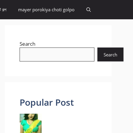
 গল্প
mayer porokiya choti golpo
Search
Search
Popular Post