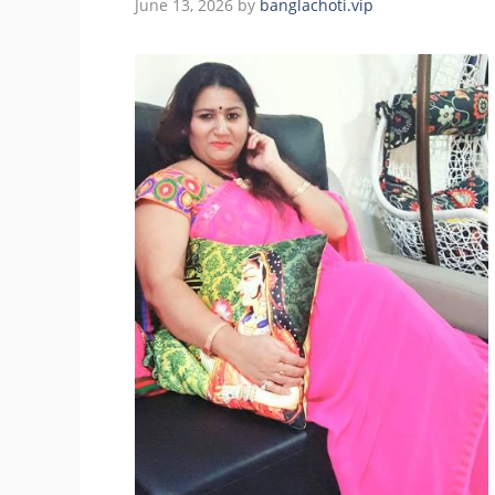
June 13, 2026
by
banglachoti.vip