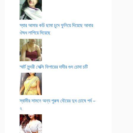
স্যার আমার কচি ছামা চুদে ফুলিয়ে দিয়েছে আবার
ঔষধ লাগিয়ে দিয়েছে
স্মার্ট সুন্দরী সেক্সি ফিগারের দাদীর গুদ চোদা চটি
স্বামীর সামনে অন্য পুরুষ বৌয়ের দুধ চোষে পর্ব –
২