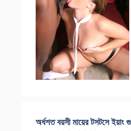
অর্ধশত বয়সী মায়ের টসটসে ইয়াং গ