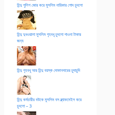
হিন্দু পুলিশ জোর করে মুসলিম নায়িকার পোদ চুদলো
হিন্দু দুধওয়ালা মুসলিম গৃহবধূ চুদলো পাওনা টাকার
জন্য
হিন্দু গৃহবধূ আর হিন্দু বয়স্ক দোকানদারের চুদাচুদি
হিন্দু কর্মচারীর বউকে মুসলিম বস ব্ল্যাকমেইল করে
চুদলো – 3