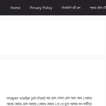
Home
Privacy Policy
ভিআইপি চটি গল্প
শ্বশুর বৌমা চটি
mayer vodar jol choti মাঃ চোদ সোনা চোদ আহ আহ।জোরে
আরো জোরে চোদ আমায়।জোরে জোরে।হে হে চুদে আমার গুদ ফাটিয়ে