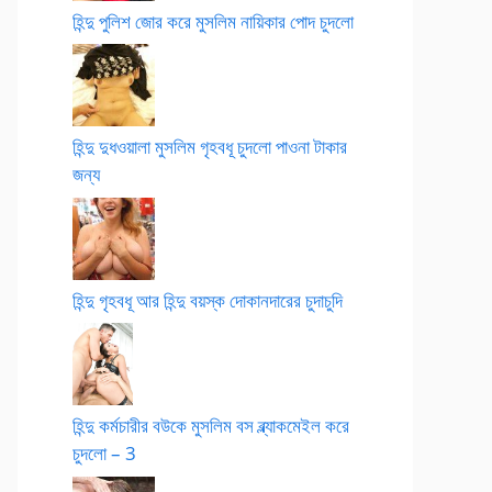
হিন্দু পুলিশ জোর করে মুসলিম নায়িকার পোদ চুদলো
হিন্দু দুধওয়ালা মুসলিম গৃহবধূ চুদলো পাওনা টাকার
জন্য
হিন্দু গৃহবধূ আর হিন্দু বয়স্ক দোকানদারের চুদাচুদি
হিন্দু কর্মচারীর বউকে মুসলিম বস ব্ল্যাকমেইল করে
চুদলো – 3