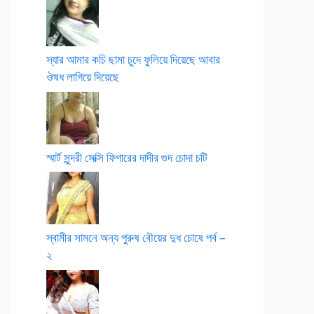
স্যার আমার কচি ছামা চুদে ফুলিয়ে দিয়েছে আবার
ঔষধ লাগিয়ে দিয়েছে
স্মার্ট সুন্দরী সেক্সি ফিগারের দাদীর গুদ চোদা চটি
স্বামীর সামনে অন্য পুরুষ বৌয়ের দুধ চোষে পর্ব –
২