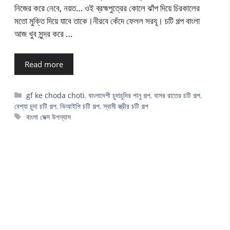
নিজের করে নেবে, নয়ত… ওই ব্রহ্মপুত্রের কোলে ঝাঁপ দিয়ে চিরকালের
মতো মুক্তি দিয়ে যাবে তাকে।নীরবে কেঁদে ফেলল সরযূ। চটি গল্প বাংলা
আজ খুব সুন্দর করে …
Read more
Categories
gf ke choda choti
,
বাংলাদেশী চুদাচুদির পানু গল্প
,
বাসর রাতের চটি গল্প
,
বেশ্যা চুদা চটি গল্প
,
ভিআইপি চটি গল্প
,
স্বামী স্ত্রীর চটি গল্প
Tags
বাংলা সেক্স উপন্যাস