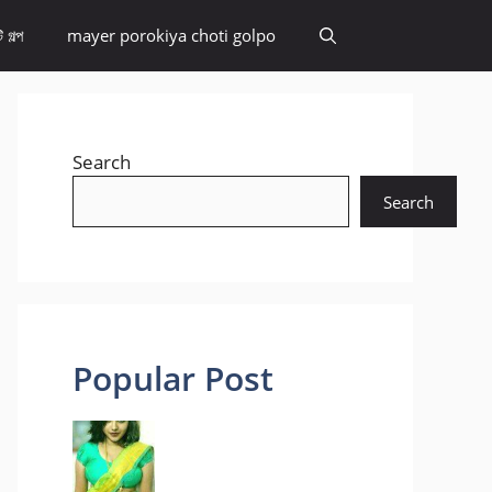
 গল্প
mayer porokiya choti golpo
Search
Search
Popular Post