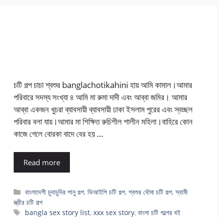
চটি গল্প চাচা শ্বশুর banglachotikahini হায় আমি কামাল।আমার
পরিবারে সদস্য সংখ্যা ৪ আমি মা রুমা দাদী এবং আব্বা জমির। আমার
আব্বা একজন খুচরা ব্যাবসায়ী ব্যাবসায়ী ঢাকা ইসলাম পুরের এবং স্বচ্ছল
পরিবার বলা যায়।আমার মা শিক্ষিত রুচিশীল শালীন মহিলা।বাহিরে কোন
কাজে গেলে বোরকা বাদে বের হয় …
Read more
Categories
বাংলাদেশী চুদাচুদির পানু গল্প
,
ভিআইপি চটি গল্প
,
শ্বশুর বৌমা চটি গল্প
,
স্বামী
স্ত্রীর চটি গল্প
Tags
bangla sex story list
,
xxx sex story
,
বাংলা চটি গল্পের বই