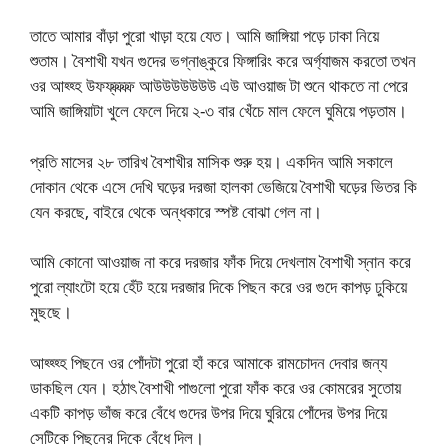
তাতে আমার বাঁড়া পুরো খাড়া হয়ে যেত। আমি জাঙ্গিয়া পড়ে ঢাকা নিয়ে
শুতাম। বৈশাখী যখন গুদের ভগ্নাঙ্কুরে ফিঙ্গারিং করে অর্গ্যাজম করতো তখন
ওর আহ্হ্হ উফফ্ফ্ফ্ফ্ফ্ আউউউউউউউ এউ আওয়াজ টা শুনে থাকতে না পেরে
আমি জাঙ্গিয়াটা খুলে ফেলে দিয়ে ২-৩ বার খেঁচে মাল ফেলে ঘুমিয়ে পড়তাম।
প্রতি মাসের ২৮ তারিখ বৈশাখীর মাসিক শুরু হয়। একদিন আমি সকালে
দোকান থেকে এসে দেখি ঘড়ের দরজা হালকা ভেজিয়ে বৈশাখী ঘড়ের ভিতর কি
যেন করছে, বাইরে থেকে অন্ধকারে স্পষ্ট বোঝা গেল না।
আমি কোনো আওয়াজ না করে দরজার ফাঁক দিয়ে দেখলাম বৈশাখী স্নান করে
পুরো ল্যাংটো হয়ে হেঁট হয়ে দরজার দিকে পিছন করে ওর গুদে কাপড় ঢুকিয়ে
মুছছে।
আহ্হ্হ্হ পিছনে ওর পোঁদটা পুরো হাঁ করে আমাকে রামচোদন দেবার জন্য
ডাকছিল যেন। হঠাৎ বৈশাখী পাগুলো পুরো ফাঁক করে ওর কোমরের সুতোয়
একটি কাপড় ভাঁজ করে বেঁধে গুদের উপর দিয়ে ঘুরিয়ে পোঁদের উপর দিয়ে
সেটিকে পিছনের দিকে বেঁধে দিল।