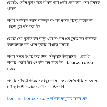
ছেলেটিও সেটির সুযোগ নিয়ে মণিকার পাকা গুদ টা যেমন ভাবে পারল চটকাতে
থাকলো।
মণিকা আহ্হ্হ্হ্ফ্ফ উফ্ফ্ফ্ফ্ আহ্হ্হ্হ্ফ আওয়াজ করতে আস্তে আস্তে তার
পাদুটো পুরো ফাঁক করে দিল।
ছেলেটা সেই সুযোগে তার আঙ্গুল গুলো মণিকার গুদে ঢুকিয়ে দিল পচ্চ্চ্চ্চ্চ্চ্চ
ফচচচচচচচচ করে গুদের ফ্যাদার আওয়াজ হচ্ছিলো।
মণিকা আনন্দে চিৎকার করে উঠল- আঁহ্হ্ফ্ফ্ফ্ফ্ফ্ উঁহ্হ্হ্ফ্ফ্ফ্ফ্ফ্ফ। ছেলে টা
মণিকার পাদুটো চিড়ে গুদ ফাঁক করে শুইয়ে দিল। bhai bon choti
new
মণিকার মাইদুটো পর্বতের মত উঁচু দেখাচ্ছিল এবং চটকানি খাবার পর গুদ দিয়ে
যেই ফ্যাদা টা বেরোচ্ছিল সেটা মনে হচ্ছিল ঝর্ণা।
bondhur bon sex story মাগিবাজ বন্ধু আর আমার বোন