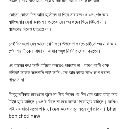
দিতাম। আর হাত গুলো দিয়ে দুধগুলোকে এলোপাথাড়ি টিপতাম।
কোনো কোনো দিন আমি হস্টেলে না গিয়ে সারারাত ওর গুদ পোঁদ আর
মাইগুলোর সেবা করতাম। তাতেও যেন ওর গুদের খিদে মিটতো না।
মাসিকের দিনেও ছাড়তো না।
সেই দিনগুলো যেন আরো বেশি করে উপভোগ করতে চাইতো গুদ মারা আর
পোঁদ মারা টাকে। বাচ্চা না আসার ওষুধ নিয়মিত সেবন করতো।
ওর কামের কথা আমি কাউকে বলতেও পারতাম না। কারণ আমি ওকে
সত্যিই অনেক ভালবাসি তাই আমি ওকে আর কারো সাথে ভাগ করতে
পারতাম না।
কিন্তু মণিকার মাইগুলো ঝুলে না গিয়ে দিনের পর দিন যেন আরো বড়ো আর
টাইট হয়ে যাচ্ছিল। গুদ টা ঢিলে না হয়ে আরো শক্ত হয়ে যাচ্ছিল। আমিও
তাই ওর সাথে এতো পরিমাণে সেক্স করেও নতুন নতুন সুখ পেতাম। bhai
bon choti new