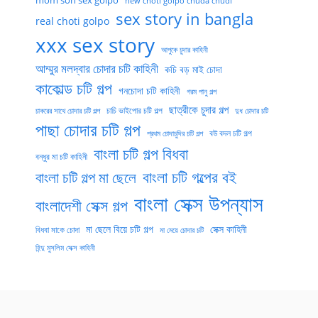
mom son sex golpo
new choti golpo chuda chudi
sex story in bangla
real choti golpo
xxx sex story
আপুকে চুদার কাহিনী
আম্মুর মলদ্বার চোদার চটি কাহিনী
কচি বড় মাই চোদা
কাকোল্ড চটি গল্প
গনচোদা চটি কাহিনী
গরম পানু গল্প
ছাত্রীকে চুদার গল্প
চাচি ভাইপোর চটি গল্প
চাকরের সাথে চোদার চটি গল্প
দুধ চোদার চটি
পাছা চোদার চটি গল্প
বউ বদল চটি গল্প
প্রথম চোদাচুদির চটি গল্প
বাংলা চটি গল্প বিধবা
বন্ধুর মা চটি কাহিনী
বাংলা চটি গল্পের বই
বাংলা চটি গল্প মা ছেলে
বাংলা সেক্স উপন্যাস
বাংলাদেশী সেক্স গল্প
মা ছেলে বিয়ে চটি গল্প
সেক্স কাহিনী
বিধবা মাকে চোদা
মা মেয়ে চোদার চটি
হিন্দু মুসলিম সেক্স কাহিনী