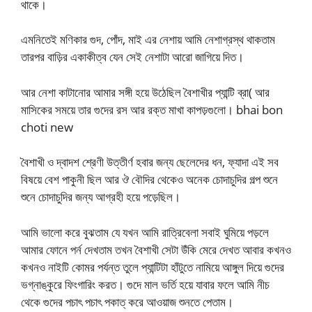
থাকে।
এমনিতেই মণিকার গুদ, পোঁদ, মাই এর নেশায় আমি নেশাগ্রস্থ থাকতাম
তারপর বাড়ির একাকীত্ব যেন সেই নেশাটা আরো জাগিয়ে দিত।
আর নেশা কাটানোর আমার সঙ্গী হয়ে উঠেছিল বৈশাখীর প্যান্টি ব্রা( আর
মাসিকের সময়ে তার গুদের রস আর রক্ত মাখা কাপড়গুলো। bhai bon
choti new
বৈশাখী ও দ্বাদশ শ্রেণী উত্তীর্ণ হবার জন্য ছেলেদের ধন, ফ্যাদা এই সব
বিষয়ে বেশ পাকুনী ছিল আর ঔ বৌদির থেকেও অনেক চোদাচুদির গল্প শুনে
শুনে চোদাচুদির জন্য আগ্রহী হয়ে পড়েছিল।
আমি ভালো করে বুঝতাম যে যখন আমি রাত্রিবেলা সবাই ঘুমিয়ে পড়লে
আমার ফোনে পর্ন দেখতাম তখন বৈশাখী সেটা উঁকি মেরে দেখত আবার কখনও
কখনও নাইটি কোমর পর্যন্ত তুলে প্যান্টিটা হাঁটুতে নামিয়ে আঙ্গুল দিয়ে গুদের
ভগ্নাঙ্কুরে ফিংগারিং করত। গুদে মাল ভর্তি হয়ে যাবার ফলে আমি নীচ
থেকে গুদের পচাৎ পচাৎ পকাত্ করে আওয়াজ শুনতে পেতাম।