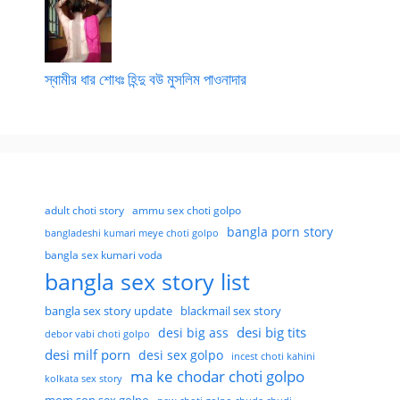
স্বামীর ধার শোধঃ হিন্দু বউ মুসলিম পাওনাদার
adult choti story
ammu sex choti golpo
bangla porn story
bangladeshi kumari meye choti golpo
bangla sex kumari voda
bangla sex story list
bangla sex story update
blackmail sex story
desi big tits
desi big ass
debor vabi choti golpo
desi milf porn
desi sex golpo
incest choti kahini
ma ke chodar choti golpo
kolkata sex story