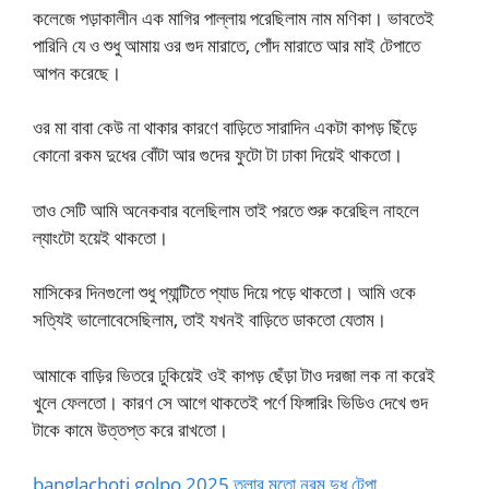
কলেজে পড়াকালীন এক মাগির পাল্লায় পরেছিলাম নাম মণিকা। ভাবতেই
পারিনি যে ও শুধু আমায় ওর গুদ মারাতে, পোঁদ মারাতে আর মাই টেপাতে
আপন করেছে।
ওর মা বাবা কেউ না থাকার কারণে বাড়িতে সারাদিন একটা কাপড় ছিঁড়ে
কোনো রকম দুধের বোঁটা আর গুদের ফুটো টা ঢাকা দিয়েই থাকতো।
তাও সেটি আমি অনেকবার বলেছিলাম তাই পরতে শুরু করেছিল নাহলে
ল্যাংটো হয়েই থাকতো।
মাসিকের দিনগুলো শুধু প্যান্টিতে প্যাড দিয়ে পড়ে থাকতো। আমি ওকে
সত্যিই ভালোবেসেছিলাম, তাই যখনই বাড়িতে ডাকতো যেতাম।
আমাকে বাড়ির ভিতরে ঢুকিয়েই ওই কাপড় ছেঁড়া টাও দরজা লক না করেই
খুলে ফেলতো। কারণ সে আগে থাকতেই পর্ণে ফিঙ্গারিং ভিডিও দেখে গুদ
টাকে কামে উত্তপ্ত করে রাখতো।
banglachoti golpo 2025 তুলার মতো নরম দুধ টেপা