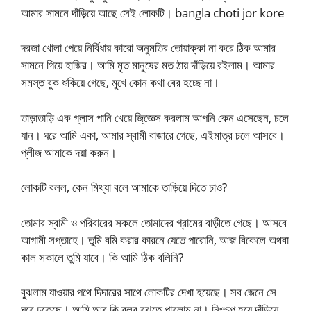
আমার সামনে দাঁড়িয়ে আছে সেই লোকটি। bangla choti jor kore
দরজা খোলা পেয়ে নির্বিধায় কারো অনুমতির তোয়াক্কা না করে ঠিক আমার
সামনে গিয়ে হাজির। আমি মৃত মানুষের মত ঠায় দাঁড়িয়ে রইলাম। আমার
সমস্ত বুক শুকিয়ে গেছে, মুখে কোন কথা বের হচ্ছে না।
তাড়াতাড়ি এক গ্লাস পানি খেয়ে জি্জ্ঞেস করলাম আপনি কেন এসেছেন, চলে
যান। ঘরে আমি একা, আমার স্বামী বাজারে গেছে, এইমাত্র চলে আসবে।
প্লীজ আমাকে দয়া করুন।
লোকটি বলল, কেন মিথ্যা বলে আমাকে তাড়িয়ে দিতে চাও?
তোমার স্বামী ও পরিবারের সকলে তোমাদের গ্রামের বাড়ীতে গেছে। আসবে
আগামী সপ্তাহে। তুমি বমি করার কারনে যেতে পারোনি, আজ বিকেলে অথবা
কাল সকালে তুমি যাবে। কি আমি ঠিক বলিনি?
বুঝলাম যাওয়ার পথে দিদারের সাথে লোকটির দেখা হয়েছে। সব জেনে সে
ঘরে ঢুকেছে। আমি আর কি বলব বুঝতে পারলাম না। নিঃশ্চুপ হয়ে দাঁড়িয়ে