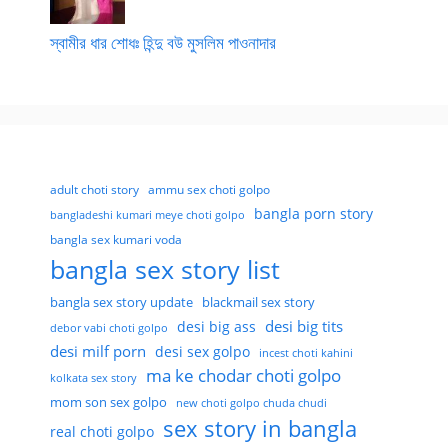
স্বামীর ধার শোধঃ হিন্দু বউ মুসলিম পাওনাদার
adult choti story
ammu sex choti golpo
bangla porn story
bangladeshi kumari meye choti golpo
bangla sex kumari voda
bangla sex story list
bangla sex story update
blackmail sex story
desi big tits
desi big ass
debor vabi choti golpo
desi milf porn
desi sex golpo
incest choti kahini
ma ke chodar choti golpo
kolkata sex story
mom son sex golpo
new choti golpo chuda chudi
sex story in bangla
real choti golpo