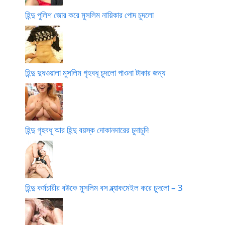
হিন্দু পুলিশ জোর করে মুসলিম নায়িকার পোদ চুদলো
হিন্দু দুধওয়ালা মুসলিম গৃহবধূ চুদলো পাওনা টাকার জন্য
হিন্দু গৃহবধূ আর হিন্দু বয়স্ক দোকানদারের চুদাচুদি
হিন্দু কর্মচারীর বউকে মুসলিম বস ব্ল্যাকমেইল করে চুদলো – 3