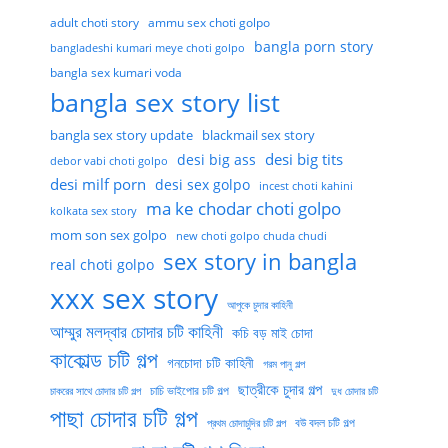
adult choti story
ammu sex choti golpo
bangla porn story
bangladeshi kumari meye choti golpo
bangla sex kumari voda
bangla sex story list
bangla sex story update
blackmail sex story
desi big tits
desi big ass
debor vabi choti golpo
desi milf porn
desi sex golpo
incest choti kahini
ma ke chodar choti golpo
kolkata sex story
mom son sex golpo
new choti golpo chuda chudi
sex story in bangla
real choti golpo
xxx sex story
আপুকে চুদার কাহিনী
আম্মুর মলদ্বার চোদার চটি কাহিনী
কচি বড় মাই চোদা
কাকোল্ড চটি গল্প
গনচোদা চটি কাহিনী
গরম পানু গল্প
ছাত্রীকে চুদার গল্প
চাচি ভাইপোর চটি গল্প
চাকরের সাথে চোদার চটি গল্প
দুধ চোদার চটি
পাছা চোদার চটি গল্প
বউ বদল চটি গল্প
প্রথম চোদাচুদির চটি গল্প